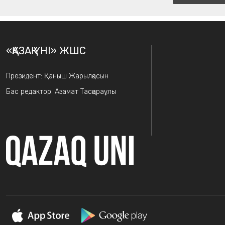
«ҚАЗАҚ ҮНІ» ЖШС
Президент: Қаныш Жарылқасын
Бас редактор: Азамат Тасқараұлы