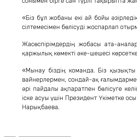
сонымен бірге сан түрлі тақырыпта жа
«Біз бұл жобаны екі ай бойы әзірледік
сілтемесімен бөлісуді жоспарлап отыр
Жасөспірімдердің жобасы ата-аналар
қаржылық көмекті әке-шешесі көрсетке
«Мынау біздің команда. Біз қызықты 
вайнерлермен, сондай-ақ ғалымдармен 
әрі пайдалы ақпаратпен бөлісуге келі
іске асуы үшін Президент Үкіметке ос
Нарықбаева.