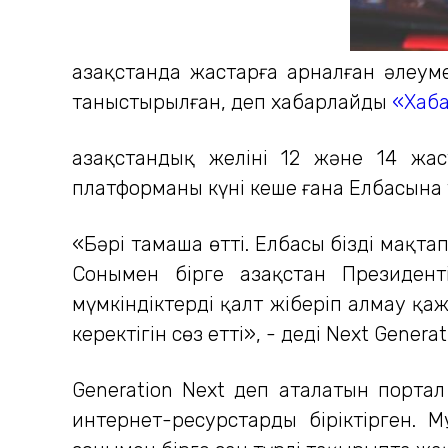
Қазақстанда жастарға арналған әлеу
таныстырылған, деп хабарлайды
«Хаба
Қазақстандық желіні 12 және 14 жа
платформаны күні кеше ғана Елбасына
«Бәрі тамаша өтті. Елбасы бізді мақт
Сонымен бірге Қазақстан Президент
мүмкіндіктерді қалт жіберіп алмау қа
керектігін сөз етті», - деді Next Gen
Generation Next деп аталатын портал 
интернет-ресурстарды біріктірген. 