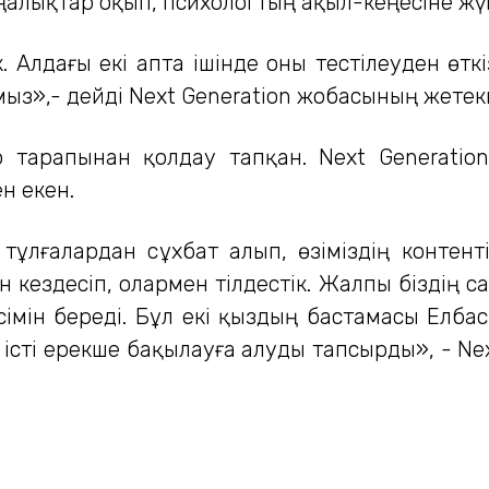
ңалықтар оқып, психологтың ақыл-кеңесіне жүг
. Алдағы екі апта ішінде оны тестілеуден өтк
мыз»,- дейді Next Generation жобасының жетек
 тарапынан қолдау тапқан. Next Generatio
н екен.
тұлғалардан сұхбат алып, өзіміздің контент
кездесіп, олармен тілдестік. Жалпы біздің 
сімін береді. Бұл екі қыздың бастамасы Елб
ы істі ерекше бақылауға алуды тапсырды», - N