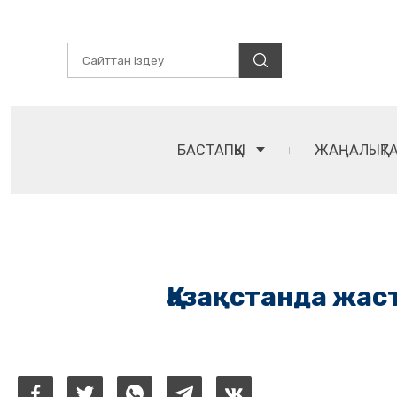
БАСТАПҚЫ
ЖАҢАЛЫҚТ
Қазақстанда жас