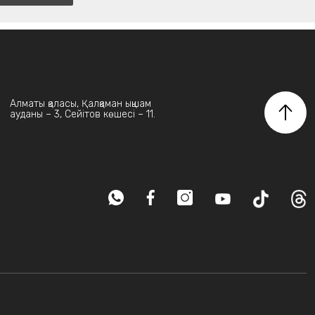
Алматы қаласы, Қалқаман ықшам
ауданы – 3, Сейітов көшесі – 11.