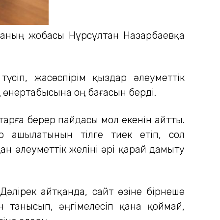
рманың жобасы Нұрсұлтан Назарбаевқа
үсіп, жасөспірім қыздар әлеуметтік
 өнертабысына оң бағасын берді.
тарға берер пайдасы мол екенін айтты.
ер ашылатынын тілге тиек етіп, сол
ан әлеуметтік желіні әрі қарай дамыту
 Дәлірек айтқанда, сайт өзіне бірнеше
н танысып, әңгімелесіп қана қоймай,