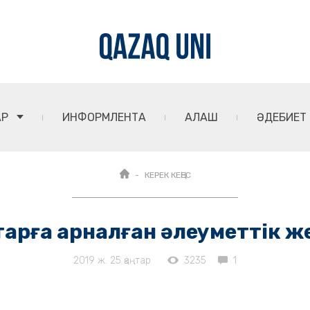
АР
ИНФОРМЛЕНТА
АЛАШ
ӘДЕБИЕТ
КЕРЕК КЕҢЕС
тарға арналған әлеуметтік ж
2019 ж. 25 қаңтар
3235
1