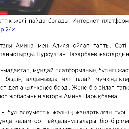
меттік желі пайда болады. Интернет-платфо
р 24»
.
стағы Амина мен Алиля ойлап тапты. Сәті т
 таныстырды. Нұрсұлтан Назарбаев жастардың
ап-мадақтап, мұндай платформаның бүгінгі жас
і біздің алдымызда әлі талай мүмкіндікт
жет деп ақыл-кеңес берді. Және біз ойлап тапқ
eration жобасының авторы Амина Нарықбаева.
- бұл әлеуметтік желінің жаңартылған түрі.
Мұнда ғаламтор пайдаланушылары бір-біріме