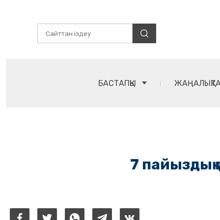
БАСТАПҚЫ
ЖАҢАЛЫҚТ
7 пайыздық