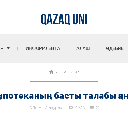
АР
ИНФОРМЛЕНТА
АЛАШ
ӘДЕБИЕТ
КЕРЕК КЕҢЕС
 ипотеканың басты талабы қа
2018 ж. 13 наурыз
4936
21