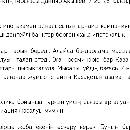
банктің төрағасы Данияр Ақышев "7-20-25" ба
ік ипотекамен айналысатын арнайы компаниян
ші деңгейлі банктер берген жаңа ипотекалық н
шарттарын береді. Алайда бағдарлама масыл
уын талап етеді. Оған ресми кірісі бар Қаз
ары пысықталуда. Мысалы, үйдің бағасы 7 м
алғанда жұмыс істейтін Қазақстан азаматтар
ублика бойынша тұрғын үйдің бағасы әр алуан
иация жасалуы мүмкін.
әзірше жоба екенін ескеру керек. Бұның ба