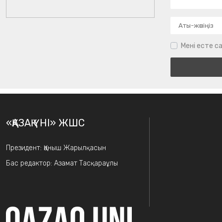
Мені есте са
«ҚАЗАҚ ҮНІ» ЖШС
Президент: Қаныш Жарылқасын
Бас редактор: Азамат Тасқараұлы