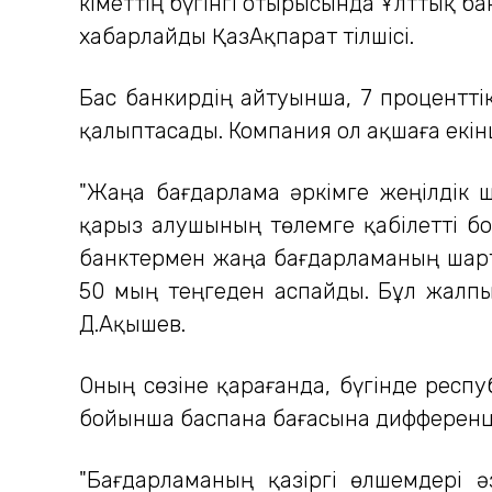
Үкіметтің бүгінгі отырысында Ұлттық 
хабарлайды ҚазАқпарат тілшісі.
Бас банкирдің айтуынша, 7 процентт
қалыптасады. Компания ол ақшаға екін
"Жаңа бағдарлама әркімге жеңілдік 
қарыз алушының төлемге қабілетті бол
банктермен жаңа бағдарламаның шартт
50 мың теңгеден аспайды. Бұл жалпы 
Д.Ақышев.
Оның сөзіне қарағанда, бүгінде респ
бойынша баспана бағасына дифференц
"Бағдарламаның қазіргі өлшемдері 