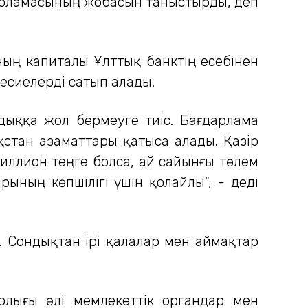
ғдарламасының жобасын таныстырды, деп
ың капиталы Ұлттық банктің есебінен
есиелерді сатып алады.
дыққа жол бермеуге тиіс. Бағдарлама
ақстан азаматтары қатыса алады. Қазір
иллион теңге болса, ай сайынғы төлем
ының көпшілігі үшін қолайлы", - деді
. Сондықтан ірі қалалар мен аймақтар
рлығы әлі мемлекеттік органдар мен