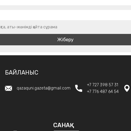
қта, аты-жөнімді қайта сұрама
БАЙЛАНЫС
+7 727 398 57 31
qazaquni.gazeta@gmail.com
+7 776 487 64 54
САНАҚ