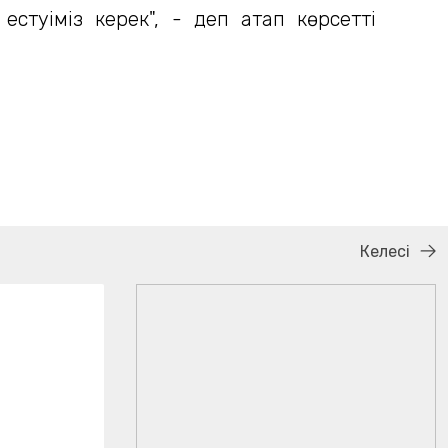
естуіміз керек", - деп атап көрсетті
Келесі