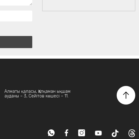
Алматы қаласы, Қалқаман ықшам
ауданы – 3, Сейітов көшесі – 11.