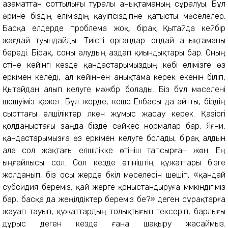
азаматтан соттылығы туралы анықтаманың сұралуы. Бұл
әрине біздің еліміздің қауіпсіздігіне қатысты мәселелер.
Басқа елдерде проблема жоқ, бірақ Қытайда кейбір
жағдай туындайды. Тиісті органдар ондай анықтаманы
береді. Бірақ, соны алудың аздап қиындықтары бар. Оның
үстіне кейінгі кезде қандастарымыздың көбі елiмiзге өз
еркімен келеді, ал кейіннен анықтама керек екенiн біліп,
Қытайдан алып келуге мәжбүр болады. Біз бұл мәселені
шешуіміз қажет. Бұл жерде, кеше Елбасы да айтты, біздің
сырттағы елшіліктер үлкен жұмыс жасау керек. Қазіргі
қолданыстағы заңда бізде сәйкес нормалар бар. Яғни,
қандастарымызға өз еркімен келуге болады, бiрақ алдын
ала сол жақтағы елшілікке өтініш тапсырған жөн. Ең
ыңғайлысы сол. Сол кезде өтініштің құжаттары бізге
жолданып, біз осы жерде бүкіл мәселесін шешіп, «қандай
субсидия береміз, қай жерге қоныстандыруға мүмкіндігіміз
бар, басқа да жеңілдіктер беремiз бе?» деген сұрақтарға
жауап тауып, құжаттардың толықтығын тексеріп, барлығы
дұрыс деген кезде ғана шақыру жасаймыз.