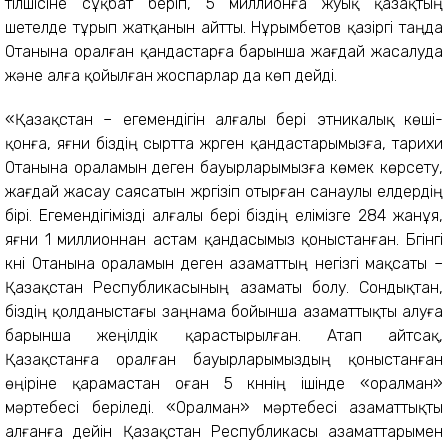
тілшісіне сұқбат берiп, 5 миллионға жуық қазақтың
шетелде тұрып жатқанын айтты. Нұрымбетов қазiргi таңда
Отанына оралған қандастарға барынша жағдай жасалуда
және алға қойылған жоспарлар да көп дейдi.
«Қазақстан – егемендігін алғалы бері этникалық көші-
қонға, яғни біздің сыртта жүрген қандастарымызға, тарихи
Отанына ораламын деген бауырларымызға көмек көрсету,
жағдай жасау саясатын жүргізіп отырған санаулы елдердің
бірі. Егемендігімізді алғалы бері біздің елімізге 284 жанұя,
яғни 1 миллионнан астам қандасымыз қоныстанған. Бүгінгі
күні Отанына ораламын деген азаматтың негізгі мақсаты –
Қазақстан Республикасының азаматы болу. Сондықтан,
біздің қолданыстағы заңнама бойынша азаматтықты алуға
барынша жеңілдік қарастырылған. Атап айтсақ,
Қазақстанға оралған бауырларымыздың қоныстанған
өңіріне қарамастан оған 5 күннің ішінде «оралман»
мәртебесі беріледі. «Оралман» мәртебесi азаматтықты
алғанға дейін Қазақстан Республикасы азаматтарымен