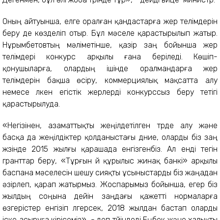
Оның айтуынша, елге оралған қандастарға жер телімдерін
беру де көзделiп отыр. Бұл мәселе қарастырылып жатыр.
Нұрымбетовтың мәлiметiнше, қазiр заң бойынша жер
телімдері конкурс арқылы ғана беріледі. Көшіп-
қонушыларға, олардың ішінде оралмандарға жер
телімдерін бақша өсiру, коммерциялық мақсатта алу
немесе үлкен егістік жерлерді конкурссыз беру тетігі
қарастырылуда.
«Негізінен, азаматтықты жеңілдетiлген түрде алу және
басқа да жеңiлдiктер қолданыстағы дүние, оларды біз заң
жүзiнде 2015 жылғы қарашада енгізгенбіз. Ал енді тегін
гранттар беру, «Тұрғын үй құрылыс жинақ банкі» арқылы
баспана мәселесiн шешу сияқты ұсыныстарды бiз жаңадан
әзірлеп, қарап жатырмыз. Жоспарымыз бойынша, егер біз
жылдың соңына дейін заңдағы қажетті нормаларға
өзгерістер енгізіп үлгерсек, 2018 жылдан бастап оларды
iске асыруға кiрiсемiз», - деп түйiндедi Еңбек және халықты