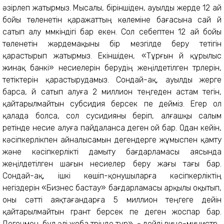
әзірлеп жатырмыз. Мысалы, бiрiншiден, ауылды жерде 12 ай
бойы төленетін қаражаттың көлеміне бағасына сай үй
сатып алу мүмкіндігі бар екен. Сол себептен 12 ай бойы
төленетін жәрдемақыны бір мезгілде беру тетігін
қарастырып жатырмыз. Екіншіден, «Тұрғын үй құрылыс
жинақ банкі» несиелерiн берудің жеңілдетілген түрлерін,
тетіктерін қарастырудамыз. Сондай-ақ, ауылды жерге
барса, үй сатып алуға 2 миллион теңгеден астам тегін,
қайтарылмайтын субсидия берсек пе дейміз. Егер ол
қалада болса, сол сусидияны беріп, алғашқы салым
ретінде несие алуға пайдаланса деген ой бар. Одан кейін,
кәсіпкерлікпен айналысамын дегендерге жұмыспен қамту
және кәсіпкерлікті дамыту бағдарламасы аясында
жеңілдетілген шағын несиелер беру жағы тағы бар.
Сондай-ақ, ішкі көшіп-қонушыларға кәсіпкерліктің
негіздерін «Бизнес бастау» бағдарламасы арқылы оқытып,
оны сәтті аяқтағандарға 5 миллион теңгеге дейін
қайтарылмайтын грант берсек пе деген жоспар бар.
Дегенмен, бұл әлі жоба түрінде тұр», - дейдi вице-министр.