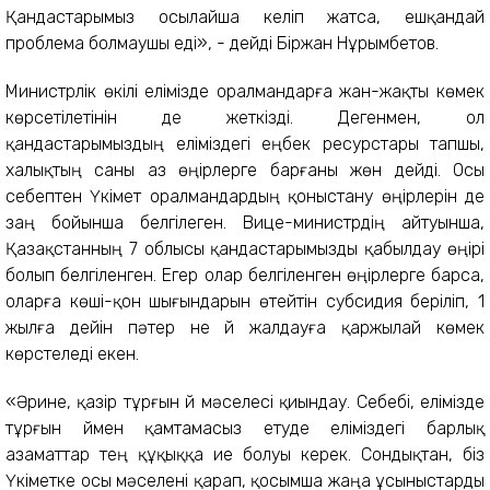
Қандастарымыз осылайша келіп жатса, ешқандай
проблема болмаушы еді», - дейдi Біржан Нұрымбетов.
Министрлiк өкiлi елiмiзде оралмандарға жан-жақты көмек
көрсетілетiнiн де жеткiздi. Дегенмен, ол
қандастарымыздың еліміздегі еңбек ресурстары тапшы,
халықтың саны аз өңірлерге барғаны жөн дейдi. Осы
себептен Үкімет оралмандардың қоныстану өңірлерін де
заң бойынша белгілеген. Вице-министрдiң айтуынша,
Қазақстанның 7 облысы қандастарымызды қабылдау өңірi
болып белгіленген. Егер олар белгiленген өңірлерге барса,
оларға көшi-қон шығындарын өтейтін субсидия берiлiп, 1
жылға дейін пәтер не үй жалдауға қаржылай көмек
көрстеледі екен.
«Әрине, қазір тұрғын үй мәселесі қиындау. Себебі, елімізде
тұрғын үймен қамтамасыз етуде еліміздегі барлық
азаматтар тең құқыққа ие болуы керек. Сондықтан, біз
Үкіметке осы мәселені қарап, қосымша жаңа ұсыныстарды