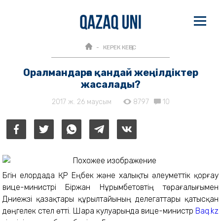
КЕРЕК КЕҢЕС
Оралмандарға қандай жеңілдіктер
жасалады?
2017 ж. 26 маусым
8797
10
Бүгін елордада ҚР Еңбек және халықты әлеуметтік қорғау
вице-министрі Біржан Нұрымбетовтің төрағалығымен
Дүниежүзі қазақтары құрылтайының делегаттары қатысқан
дөңгелек үстел өтті. Шара кулуарында вице-министр
Baq.kz