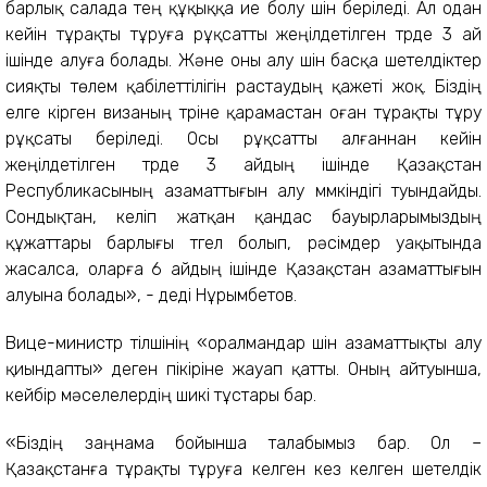
барлық салада тең құқыққа ие болу үшін берiледi. Ал одан
кейін тұрақты тұруға рұқсатты жеңілдетілген түрде 3 ай
ішінде алуға болады. Және оны алу үшін басқа шетелдіктер
сияқты төлем қабілеттiлiгiн растаудың қажеті жоқ. Біздің
елге кірген визаның түріне қарамастан оған тұрақты тұру
рұқсаты беріледі. Осы рұқсатты алғаннан кейін
жеңілдетілген түрде 3 айдың ішінде Қазақстан
Республикасының азаматтығын алу мүмкіндігі туындайды.
Сондықтан, келіп жатқан қандас бауырларымыздың
құжаттары барлығы түгел болып, рәсімдер уақытында
жасалса, оларға 6 айдың ішінде Қазақстан азаматтығын
алуына болады», - дедi Нұрымбетов.
Вице-министр тiлшiнiң «оралмандар үшiн азаматтықты алу
қиындапты» деген пiкiрiне жауап қатты. Оның айтуынша,
кейбiр мәселелердiң шикi тұстары бар.
«Біздің заңнама бойынша талабымыз бар. Ол –
Қазақстанға тұрақты тұруға келген кез келген шетелдік