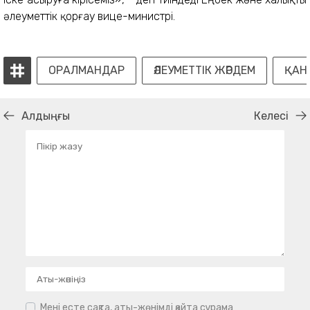
әлеуметтік қорғау вице-министрі.
ОРАЛМАНДАР
ӘЛЕУМЕТТІК ЖӘРДЕМ
ҚАН
Алдыңғы
Келесі
Мені есте сақта, аты-жөнімді қайта сұрама