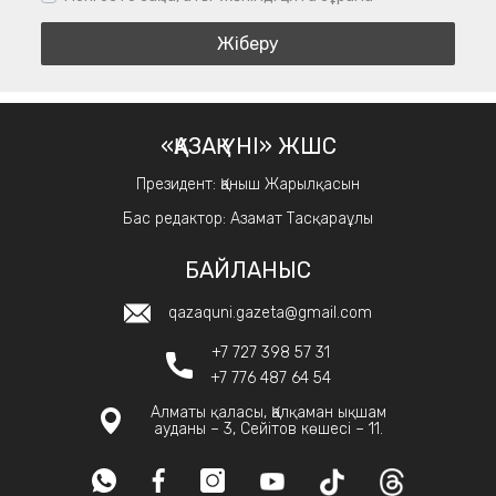
«ҚАЗАҚ ҮНІ» ЖШС
Президент: Қаныш Жарылқасын
Бас редактор: Азамат Тасқараұлы
БАЙЛАНЫС
qazaquni.gazeta@gmail.com
+7 727 398 57 31
+7 776 487 64 54
Алматы қаласы, Қалқаман ықшам
ауданы – 3, Сейітов көшесі – 11.