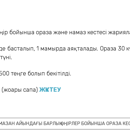
ңір бойынша ораза және намаз кестесі жарияла
де басталып, 1 мамырда аяқталады. Ораза 30 кү
түні.
500 теңге болып бекітілді.
(жоғары сапа)
ЖҮКТЕУ
МАЗАН АЙЫНДАҒЫ БАРЛЫҚ ӨҢІРЛЕР БОЙЫНША ОРАЗА КЕ