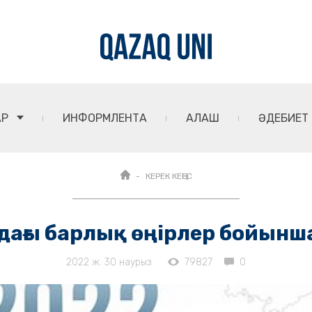
АР
ИНФОРМЛЕНТА
АЛАШ
ӘДЕБИЕТ
КЕРЕК КЕҢЕС
ағы барлық өңірлер бойынша
2022 ж. 30 наурыз
79827
0