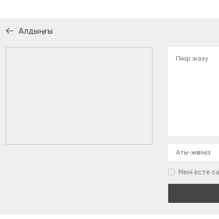
Алдыңғы
Мені есте са