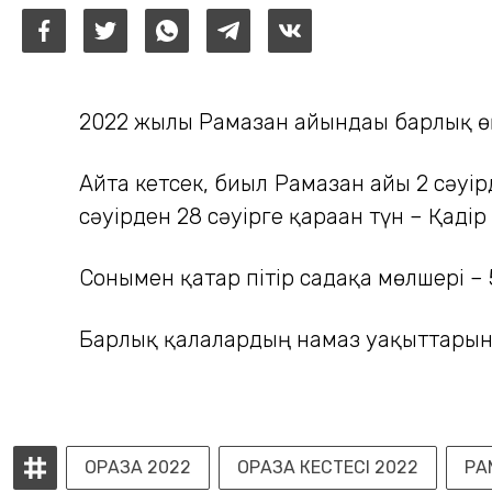
2022 жылғы Рамазан айындағы барлық ө
Айта кетсек, биыл Рамазан айы 2 сәуір
сәуірден 28 сәуірге қараған түн – Қадір 
Сонымен қатар пітір садақа мөлшері – 
Барлық қалалардың намаз уақыттарын 
ОРАЗА 2022
ОРАЗА КЕСТЕСІ 2022
РА