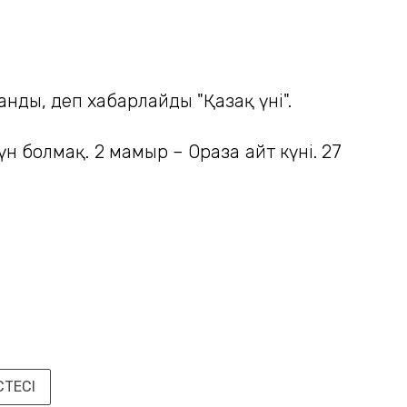
нды, деп хабарлайды "Қазақ үні".
н болмақ. 2 мамыр – Ораза айт күні. 27
СТЕСІ