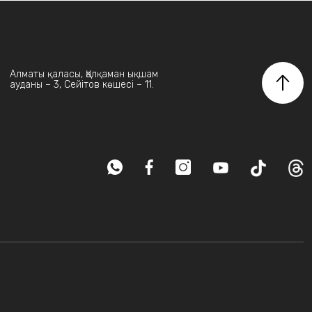
Алматы қаласы, Қалқаман ықшам
ауданы – 3, Сейітов көшесі – 11.