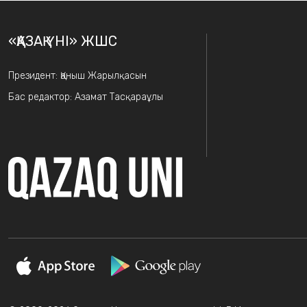
«ҚАЗАҚ ҮНІ» ЖШС
Президент: Қаныш Жарылқасын
Бас редактор: Азамат Тасқараұлы