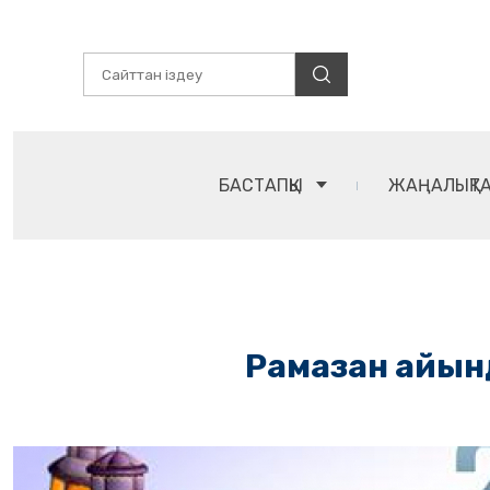
БАСТАПҚЫ
ЖАҢАЛЫҚТ
Рамазан айынд