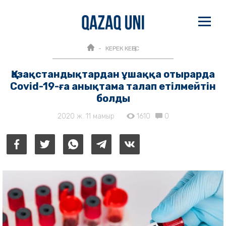
КЕРЕК КЕҢЕС
Қазақстандықтардан ұшаққа отырарда
Covid-19-ға анықтама талап етілмейтін
болды
2020 ж. 11 мамыр
1610
0