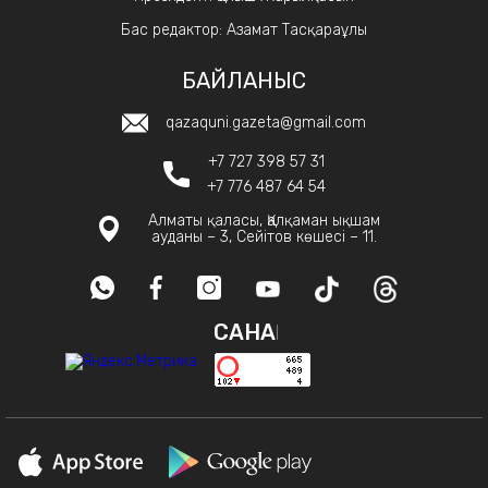
Бас редактор: Азамат Тасқараұлы
БАЙЛАНЫС
qazaquni.gazeta@gmail.com
+7 727 398 57 31
+7 776 487 64 54
Алматы қаласы, Қалқаман ықшам
ауданы – 3, Сейітов көшесі – 11.
САНАҚ