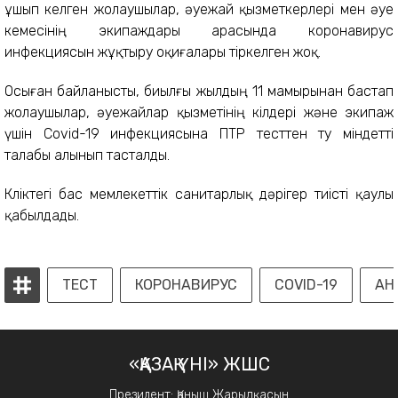
ұшып келген жолаушылар, әуежай қызметкерлері мен әуе
кемесінің экипаждары арасында коронавирус
инфекциясын жұқтыру оқиғалары тіркелген жоқ.
Осыған байланысты, биылғы жылдың 11 мамырынан бастап
жолаушылар, әуежайлар қызметінің өкілдері және экипаж
үшін Covid-19 инфекциясына ПТР тесттен өту міндетті
талабы алынып тасталды.
Көліктегі бас мемлекеттік санитарлық дәрігер тиісті қаулы
қабылдады.
ТЕСТ
КОРОНАВИРУС
COVID-19
АН
«ҚАЗАҚ ҮНІ» ЖШС
Президент: Қаныш Жарылқасын