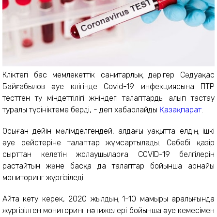
Көліктегі бас мемлекеттік санитарлық дәрігер Сәдуақас
Байғабылов әуе көлігінде Covid-19 инфекциясына ПТР
тесттен өту міндеттілігі жөніндегі талаптарды алып тастау
туралы түсініктеме берді, - деп хабарлайды
Қазақпарат
.
Осыған дейін мәлімделгендей, алдағы уақытта елдің ішкі
әуе рейстеріне талаптар жұмсартылады. Себебі қазір
сырттан келетін жолаушыларға COVID-19 белгілерін
растайтын және басқа да талаптар бойынша арнайы
мониторинг жүргізіледі.
Айта кету керек, 2020 жылдың 1-10 мамыры аралығында
жүргізілген мониторинг нәтижелері бойынша әуе кемесімен