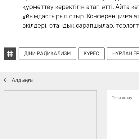
құрметтеу керектігін атап өтті. Айта 
ұйымдастырып отыр. Конференцияға ата
өкілдері, отандық сарапшылар, теолог
ДІНИ РАДИКАЛИЗМ
КҮРЕС
НҰРЛАН Е
Алдыңғы