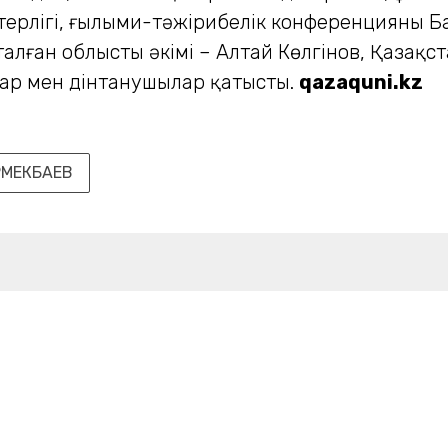
кетерлігі, ғылыми-тәжірибелік конференцияны Б
лған облыстың әкімі – Алтай Көлгінов, Қазақ
тар мен дінтанушылар қатысты.
qazaquni.kz
РМЕКБАЕВ