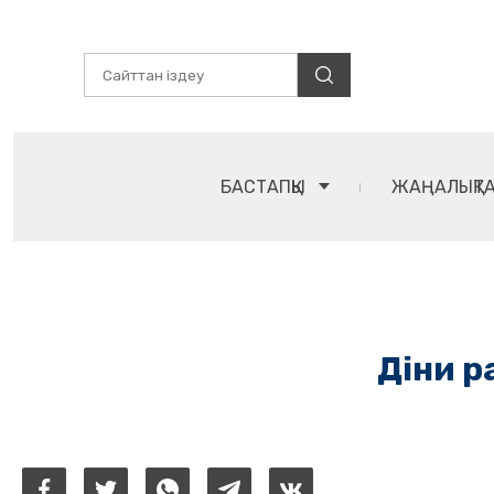
БАСТАПҚЫ
ЖАҢАЛЫҚТ
Діни р