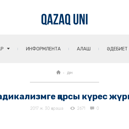
АР
ИНФОРМЛЕНТА
АЛАШ
ӘДЕБИЕТ
ДІН
адикализмге қарсы күрес жүрг
2017 ж. 30 қараша
2671
0