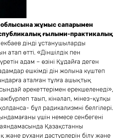
тан облысына жұмыс сапарымен
еспубликалық ғылыми-практикалық
кбаев дінді ұстанушы­лардың
 атап өтті. «Діншілдік пен
етін адам – өзінің Құдайға деген
й адамдар ешкімді дін жолына күштеп
андарға аталған тұлға ашықтық
осындай әрекеттерімен ерекшеленеді»,
мәжбүрлеп таңып, кінәлап, мінез-құлқың
олдансаң- бұл радикализмнің белгілері.
рындамағаны үшін немесе сенбегені
баяндамасында Қазақстанның
ық және рухани дәстүрлерін білу және