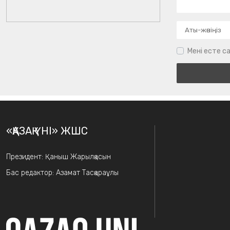
Мені есте са
«ҚАЗАҚ ҮНІ» ЖШС
Президент: Қаныш Жарылқасын
Бас редактор: Азамат Тасқараұлы