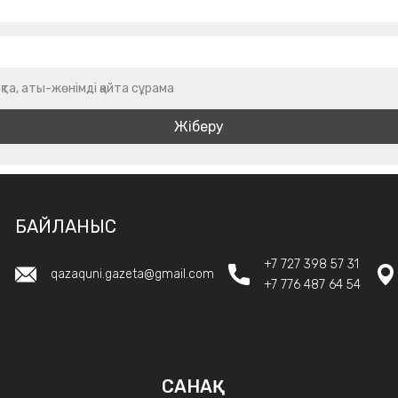
қта, аты-жөнімді қайта сұрама
БАЙЛАНЫС
+7 727 398 57 31
qazaquni.gazeta@gmail.com
+7 776 487 64 54
САНАҚ