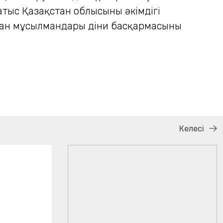
атыс Қазақстан облысының әкімдігі
стан мұсылмандары діни басқармасының
Келесі