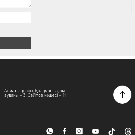
Алматы қаласы, Қалқаман ықшам
ауданы – 3, Сейітов көшесі – 11.