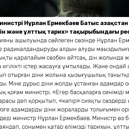
м министрі Нұрлан Ермекбаев Батыс Қазақс
Дін және ұлттық тарих» тақырыбындағы р
яның ашылуында сөйлеген сөзінде Нұрлан Ерме
 радикалдандырудың алдын алудың маңыздылығын
ты қарапайым сөзбен айтсақ, дін жолында жүр
ана игілікті істер жасауға ұмтылады. Және онда
танып отырған діни жолына қызығушылық танытқ
ды. Міне дұрыс діни жолды ұстанған адамдар 
ық қоғам министрі. «Егер басқаларға сеніміңді 
расың деп қорқытып, «кәпір» сияқты сөздерді қ
і. Өзге адамдарды діни жораларды толығымен о
 деді министр Нұрлан Ермекбаев. Министр өз 
аяндап, сонымен қатар еліміздің тарихын, ұлтт