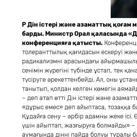
ҚР Дін істері және азаматтық қоға
барды. Министр Орал қаласында «
конференцияға қатысты.
Конференци
толеранттылық қағидасын ескеруі және
радикализмнің арасындағы айырмашылық
сенімін жүрегінің түбінде ұстап, тек қ
түсіруге әрекеттенбейді. Ал, оның ұс
танытып, қолдан келген көмегін аямай
– деп атап өтті Дін істері және азаматт
«дұрыс емес» деп айыптасаң, тозаққа ба
Құдайға сену – әрбір адамның жеке іс
үшін айыптап, жазғыруға болмайды» –
аумағында діннің пайда болуы туралы б