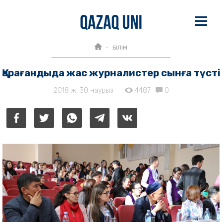
БІЛІМ
Қарағандыда жас журналистер сынға түсті
2018 ж. 30 наурыз
4487
0