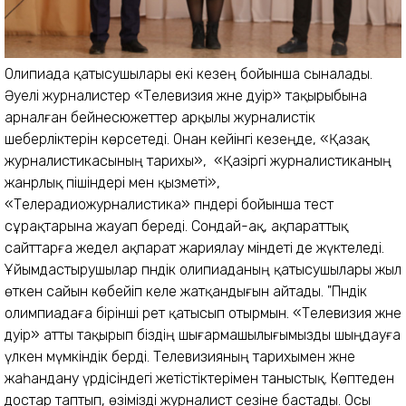
Олипиада қатысушылары екі кезең бойынша сыналады.
Әуелі журналистер «Телевизия және дәуір» тақырыбына
арналған бейнесюжеттер арқылы журналистік
шеберліктерін көрсетеді. Онан кейінгі кезеңде, «Қазақ
журналистикасының тарихы», «Қазіргі журналистиканың
жанрлық пішіндері мен қызметі»,
«Телерадиожурналистика» пәндері бойынша тест
сұрақтарына жауап береді. Сондай-ақ, ақпараттық
сайттарға жедел ақпарат жариялау міндеті де жүктеледі.
Ұйымдастырушылар пәндік олипиаданың қатысушылары жыл
өткен сайын көбейіп келе жатқандығын айтады. "Пәндік
олимпиадаға бірінші рет қатысып отырмын. «Телевизия және
дәуір» атты тақырып біздің шығармашылығымызды шыңдауға
үлкен мүмкіндік берді. Телевизияның тарихымен және
жаһандану үрдісіндегі жетістіктерімен таныстық. Көптеден
достар таптып, өзімізді журналист сезіне бастады. Осы