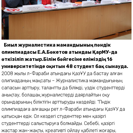
Биыл журналистика мамандығының пәндік
олимпиадасы Е.А.Бөкетов атындағы ҚарМУ-да
өткізіліп жатыр.Білім бәйгесіне еліміздің 16
университетінде оқитын 48 студент бақ сынауда.
2008 жылы әл-Фараби атындағы ҚазҰУ да бастау алған
олипиаданың мақсаты – Журналистика мамандығының
сапасын арттыру, талантты да білімді, үздік студенттерді
анықтау, болашақ журналистерді даярлайтын оқу
орындарының біліктігін арттыруды көздейді. "Пәндік
олимпиадаға алғашқы рет әл-Фараби атындағы ҚазҰУ да
қатысқан едік. Ол кездегі студенттер мен қазіргі
студенттерді салыстыруға болмайды. Себебі, қазіргі
жастар жан-жақты, креативті ойлау қабілеті жоғары,