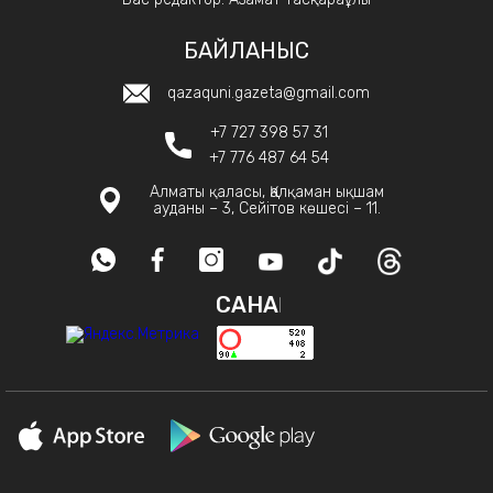
БАЙЛАНЫС
qazaquni.gazeta@gmail.com
+7 727 398 57 31
+7 776 487 64 54
Алматы қаласы, Қалқаман ықшам
ауданы – 3, Сейітов көшесі – 11.
САНАҚ