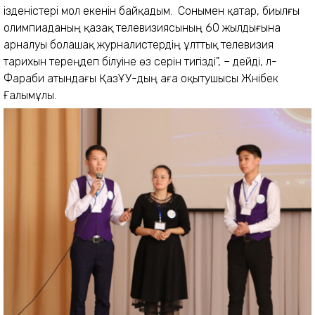
ізденістері мол екенін байқадым. Сонымен қатар, биылғы
олимпиаданың қазақ телевизиясының 60 жылдығына
арналуы болашақ журналистердің ұлттық телевизия
тарихын тереңдеп білуіне өз әсерін тигізді", – дейді, әл-
Фараби атындағы ҚазҰУ-дың аға оқытушысы Жәнібек
Ғалымұлы.