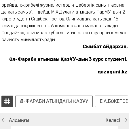
орайда, тәжірибелі журналистердің шеберлік сыныптарына
да қатысамыз", – дейді, М.Х.Дулати атындағы ТарМУ-дың 2
курс студенті Сәндібек Пренов. Олипиадаға қатысқан 16
команданың ішінен тек 6 команда ғана марапатталады.
Сондай-ақ, олипиада кубогын ұтып алған оқу орны кезекті
сайысты ұйымдастырады.
Сымбат Айдархан,
Әл-Фараби атындағы ҚазҰУ-дың 3 курс студенті.
qazaquni.kz
ӘЛ-ФАРАБИ АТЫНДАҒЫ ҚАЗҰУ
Е.А.БӨКЕТО
Алдыңғы
Келесі