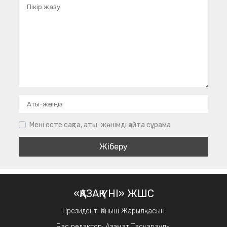
Мені есте сақта, аты-жөнімді қайта сұрама
«ҚАЗАҚ ҮНІ» ЖШС
Президент: Қаныш Жарылқасын
Бас редактор: Азамат Тасқараұлы