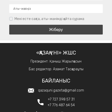
Мені есте сақта, аты-жөнімді қайта сұрама
«ҚАЗАҚ ҮНІ» ЖШС
Президент: Қаныш Жарылқасын
Бас редактор: Азамат Тасқараұлы
БАЙЛАНЫС
qazaquni.gazeta@gmail.com
+7 727 398 57 31
+7 776 487 64 54