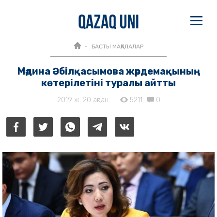
БАСТЫ МАҚАЛАЛАР
Мәдина Әбілқасымова жәрдемақының
көтерілетіні туралы айтты
2019 ж. 20 ақпан
5211
0