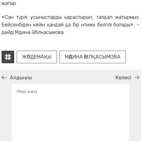
жатыр.
«Сан түрлі ұсыныстарды қарастырып, талдап жатырмыз.
Бейсенбіден кейін қандай да бір нәтиже белгілі болады», –
дейді Мәдина Әбілқасымова.
ЖӘРДЕМАҚЫ
МӘДИНА ӘБІЛҚАСЫМОВА
Алдыңғы
Келесі