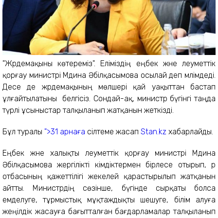
"Жәрдемақыны көтереміз". Еліміздің еңбек және әлеуметтік
қорғау министрі Мәдина Әбілқасымова осылай деп мәлімдеді.
Десе де жәрдемақының мөлшері қай уақыттан бастап
ұлғайтылатыны белгісіз. Сондай-ақ, министр бүгінгі таңда
түрлі ұсыныстар талқыланып жатқанын жеткізді.
Бұл туралы
">31 арнаға
сілтеме жасап
Stan.kz
хабарлайды.
Еңбек және халықты әлеуметтік қорғау министрі Мәдина
Әбілқасымова жергілікті әкімдіктермен бірлесе отырып, әр
отбасының қажеттілігі жекелей қарастырылып жатқанын
айтты. Министрдің сөзінше, бүгінде сырқаты болса
емделуге, тұрмыстық мұқтаждықты шешуге, білім алуға
жеңілдік жасауға бағытталған бағдарламалар талқыланып