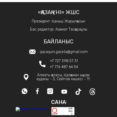
«ҚАЗАҚ ҮНІ» ЖШС
Президент: Қаныш Жарылқасын
Бас редактор: Азамат Тасқараұлы
БАЙЛАНЫС
qazaquni.gazeta@gmail.com
+7 727 398 57 31
+7 776 487 64 54
Алматы қаласы, Қалқаман ықшам
ауданы – 3, Сейітов көшесі – 11.
САНАҚ