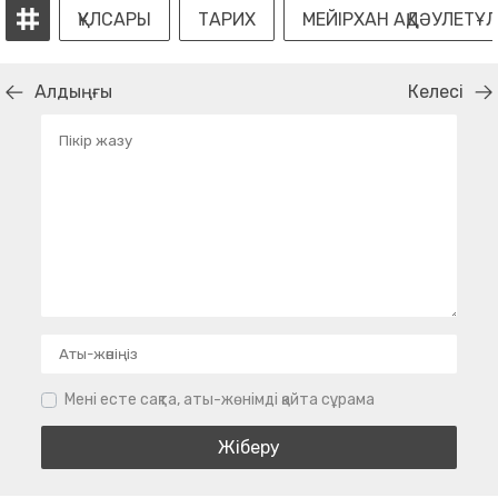
ҚҰЛСАРЫ
ТАРИХ
МЕЙІРХАН АҚДӘУЛЕТҰ
Алдыңғы
Келесі
Мені есте сақта, аты-жөнімді қайта сұрама