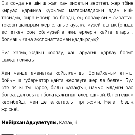
Біз сонда не үшін үш жыл хан зиратын зерттеп, жер түбіне
қыруар қаржыға құрылыс материалдарын адам күшін
тасыдық, ойран-асыр ас бердік, ең сорақысы - зираттан
тоқсан шақырым жерге, алыс ауылға музей аштық (оныда
ас өткен соң облмузейге жәдігерлерін қайта апарып,
болмашы ғана экспонаттармен қалдырдық?
Бұл халық жадын қорлау, хан аруағын қорлау болып
шыққан сияқты...
Хан мұнда аманатқа қойылған-ды. Бопайханым өтініші
бойынша губернатор қайта жерлеуге жер де бөлген. Бұл
өте аянышты нәрсе, біздің қазақтың намысшылдығы рас
болса, дәл осыған бола қылғынып өлер еді ғой. Өлген ешкім
көрінбейді, мен де елқатарлы тірі жүрмін. Нәлет біздің
жүріске!..
Мейірхан Ақдәулетұлы,
Қазақ үні