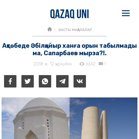
БАСТЫ МАҚАЛАЛАР
Ақтөбеде Әбілқайыр ханға орын табылмады
ма, Сапарбаев мырза?!.
2018 ж. 12 қыркүйек
6342
1