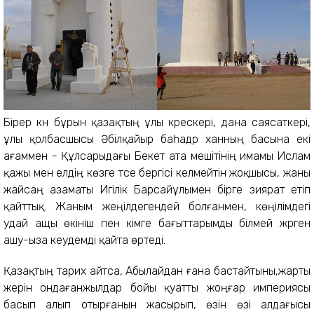
Бірер күн бұрын қазақтың ұлы күрескері, дана саясаткері,
ұлы қолбасшысы Әбілқайыр баһадүр ханның басына екі
ағаммен - Құлсарыдағы Бекет ата мешітінің имамы Исл
ам
қажы мен елдің көзге түсе бергісі келмейтін жоқшысы, жаны
жайсаң азаматы Игілік Барсайұлымен бірге зиярат етіп
қайттық. Жаным жеңілдегендей болғанмен, көңілімдегі
удай ащы өкініш пен кімге бағыттарымды білмей жүрген
ашу-ыза кеудемді қайта өртеді.
Қазақтың тарих айтса, Абылайдан ғана бастайтыны,жарты
жерін ондағанжылдар бойы қуатты жоңғар империясы
басып алып отырғанын жасырып, өзін өзі алдағысы