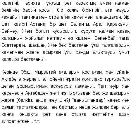
келетіні, тарихта тұңғыш рет қазақтың аман қалған
бөлігінің басын қосып, бір қолға біріктіріп, ата жауды
ғажайып тактика мен стратегия көмегімен талқандаған, бір
шеті қазіргі Астана, бір шеті Бұланты, Арал Қарақұмы,
Бейнеу, Жем болып қусырылып, құруға қалған қазақ
халқынын жойылып кетпеуін өз күшімен, Бөкенбай, тама
Есеттердің, шақшақ Жәнібек бастаған ұлы тұлғалардың
көмегімен жүзеге асырған ұлы ханды ұлықтауды ұмыт
қалдыра бастағаны...
Кезінде Әбіш, Мырзатай ағаларым қостаған, хан сүйегін
Ақтөбеге жерлеп, ел сүйеніп жүретін комплекс тұрғызайық
деген ұсынысымның ескерусіз қалғаны... Тәп-тәуір хан
кесенесін Ақтөбеден жеті жүз, Ырғыздан бес жүз шақырым
жерге (бәлкім, ақша жеу үшін?) "данышпандар" кеңесімен
салып тастағандары... ең бастысы неше жылдан бері ұлы
ханға оншақты рет қана отызға жетпейтін адам
зиярат еткені... т.т.