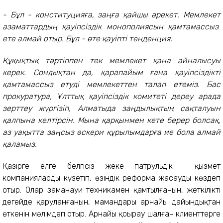
- Бұл - конституцияға, заңға қайшы әрекет. Мемлекет
азаматтардың қауіпсіздік монополиясын қамтамассыз
ете алмай отыр. Бұл - өте қауіпті тенденция.
Құқықтық тәртіппен тек мемлекет қана айналысуы
керек. Сондықтан да, қарапайым ғана қауіпсіздікті
қамтамассыз етуді мемлекеттен талап етеміз. Бас
п
рокуратура, Ұлттық қауіпсіздік комитеті дереу арада
зерттеу жүргізіп, Алматыда заңдылықтың сақталуын
қалпына келтірсін. Мына қарқынмен кете берер болсақ,
аз уақытта заңсыз әскери құрылымдарға ие бола алмай
қаламыз.
Қазірге елге белгісіз жеке патрульдік қызмет
компанияларды күзетіп, өзіндік реформа жасауды көздеп
отыр. Олар заманауи техникамен қамтылғанын, жеткілікті
деңгейде қаруланғанын, мамандары арнайы дайындықтан
өткенін мәлімдеп отыр. Арнайы қоңырау шалған клиенттерге