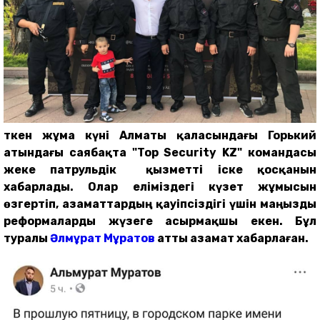
Өткен жұма күні Алматы қаласындағы Горький
атындағы саябақта "Top Security KZ" командасы
жеке патрульдік қызметті іске қосқанын
хабарлады. Олар еліміздегі күзет жұмысын
өзгертіп, азаматтардың қауіпсіздігі үшін маңызды
реформаларды жүзеге асырмақшы екен. Бұл
туралы
Әлмұрат Мұратов
атты азамат хабарлаған.