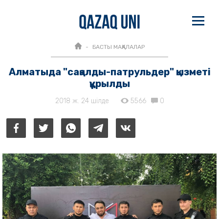
БАСТЫ МАҚАЛАЛАР
Алматыда "сақалды-патрульдер" қызметі
құрылды
2018 ж. 24 шілде
5566
0