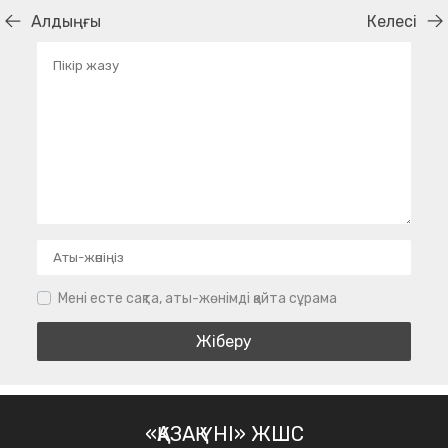
Алдыңғы
Келесі
Мені есте сақта, аты-жөнімді қайта сұрама
«ҚАЗАҚ ҮНІ» ЖШС