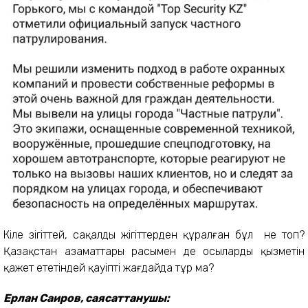
Кілең зіңгіттей, сақалды жігіттерден құралған бұл не топ?
Қазақстан азаматтары расымен де осылардың қызметін
қажет ететіндей қауіпті жағдайда тұр ма?
Ерлан Саиров, саясаттанушы: