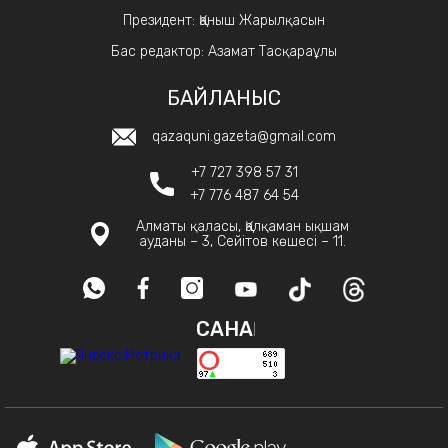
Президент: Қаныш Жарылқасын
Бас редактор: Азамат Тасқараұлы
БАЙЛАНЫС
qazaquni.gazeta@gmail.com
+7 727 398 57 31
+7 776 487 64 54
Алматы қаласы, Қалқаман ықшам
ауданы – 3, Сейітов көшесі – 11.
САНАҚ