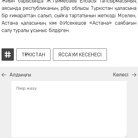
Жиын барысында Ж.Түймебаев Елбасы тапсырмасының
аясында республиканың әрбір облысы Түркістан қаласына
бір ғимараттан салып, сыйға тартатынын жеткізді. Мәселен,
Астана қаласының әкімі Ә.Исекешов «Астана» саябағын
салу туралы ұсыныс білдірген.
ТҮРКІСТАН
ЯССАУИ КЕСЕНЕСІ
Алдыңғы
Келесі