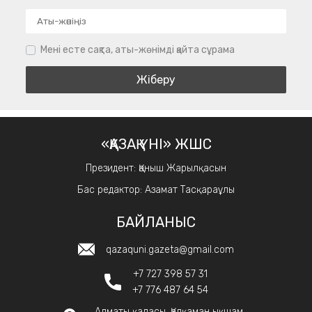
Мені есте сақта, аты-жөнімді қайта сұрама
«ҚАЗАҚ ҮНІ» ЖШС
Президент: Қаныш Жарылқасын
Бас редактор: Азамат Тасқараұлы
БАЙЛАНЫС
qazaquni.gazeta@gmail.com
+7 727 398 57 31
+7 776 487 64 54
Алматы қаласы, Қалқаман ықшам