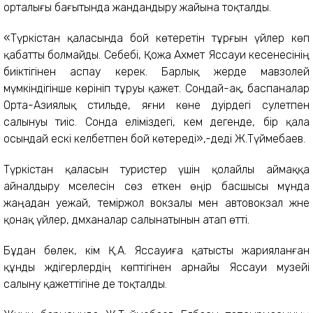
орталығы бағытында жандандыру жайына тоқталды.
«Түркістан қаласында бой көтеретін тұрғын үйлер көп
қабатты болмайды. Себебі, Қожа Ахмет Яссауи кесенесінің
биіктігінен аспау керек. Барлық жерде мавзолей
мүмкіндігінше көрініп тұруы қажет. Сондай-ақ, баспаналар
Орта-Азиялық стильде, яғни көне дәуірдегі сәулетпен
салынуы тиіс. Сонда еліміздегі, кем дегенде, бір қала
осындай ескі келбетпен бой көтереді»,-деді Ж.Түймебаев.
Түркістан қаласын туристер үшін қолайлы аймаққа
айналдыру мәселесін сөз еткен өңір басшысы мұнда
жаңадан әуежай, теміржол вокзалы мен автовокзал және
қонақ үйлер, дәмханалар салынатынын атап өтті.
Бұдан бөлек, әкім Қ.А. Яссауиға қатысты жарияланған
құнды жәдігерлердің көптігінен арнайы Яссауи музейі
салыну қажеттігіне де тоқталды.