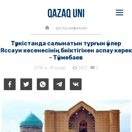
БАСТЫ МАҚАЛАЛАР
Түркістанда салынатын тұрғын үйлер
Яссауи кесенесінің биіктігінен аспау керек
- Түймебаев
2018 ж. 14 шілде
3472
0