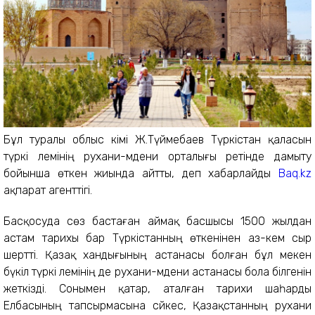
Бұл туралы облыс әкімі Ж.Түймебаев Түркістан қаласын
түркі әлемінің рухани-мәдени орталығы ретінде дамыту
бойынша өткен жиында айтты, деп хабарлайды
Baq.kz
ақпарат агенттігі.
Басқосуда сөз бастаған аймақ басшысы 1500 жылдан
астам тарихы бар Түркістанның өткенінен аз-кем сыр
шертті. Қазақ хандығының астанасы болған бұл мекен
бүкіл түркі әлемінің де рухани-мәдени астанасы бола білгенін
жеткізді. Сонымен қатар, аталған тарихи шаһарды
Елбасының тапсырмасына сәйкес, Қазақстанның рухани