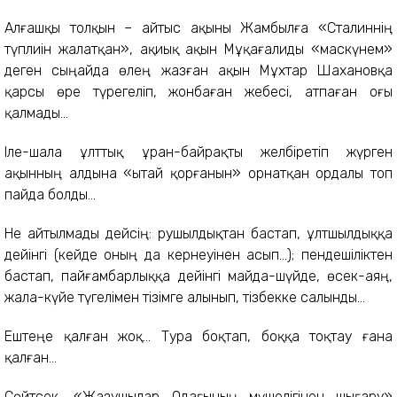
Алғашқы толқын – айтыс ақыны Жамбылға «Сталиннің
түплиін жалатқан», ақиық ақын Мұқағалиды «маскүнем»
деген сыңайда өлең жазған ақын Мұхтар Шахановқа
қарсы өре түрегеліп, жонбаған жебесі, атпаған оғы
қалмады...
Іле-шала ұлттық ұран-байрақты желбіретіп жүрген
ақынның алдына «Қытай қорғанын» орнатқан ордалы топ
пайда болды...
Не айтылмады дейсің: рушылдық­тан бастап, ұлтшылдыққа
дейінгі (кей­де оның да кернеуінен асып...); пенде­шіліктен
бастап, пайғамбарлыққа дейінгі майда-шүйде, өсек-аяң,
жала-күйе түгелімен тізімге алынып, тізбекке салынды...
Ештеңе қалған жоқ... Тура боқтап, боққа тоқтау ғана
қалған...
Сөйтсек, «Жазушылар Одағының мүшелігінен шығару»