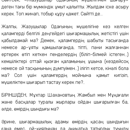
деген тағы бір мүмкіндік ұмыт қалыпты. Жылдам іске асыру
керек. Топ жинап, тобыр құру қажет. Сөйтті де...
Жалпы, Жазушылар Одағының мүшелігіне кез келген
қаламгерді белгілі деңгейдегі шығармашылық жетістігі үшін
қабылдамай ма? Демек, қаламгердің шабыты тасығанда
немесе ар-ұяты қамшылағанда, тіпті, пәни жалғаннан
ертерек өтіп кет­кен пенделердің (біліп-білмей істеген...)
кемшіліктері оттай қызған қаламының ұшына (кездейсоқ
немесе ой тасқынының дүмпуімен...) ілігіп кетсе, кінәлі бола
ма? Сол үшін қаламгердің мойнына қамыт кигізіп,
мүшеліктен шығарып тастау керек пе?..
БІРІНШІДЕН, Мұхтар Шахановтың Жамбыл мен Мұқағали
және басқа­лар туралы жырлары ойдан шыға­рыл­ған ба,
әлде, өмірдің шындығы ма?
Әрине, шығармашылық адамы өмірдің қасаң шындығын
ғана емес, ой-қиялынан да ақиқатқа татырлық туынды