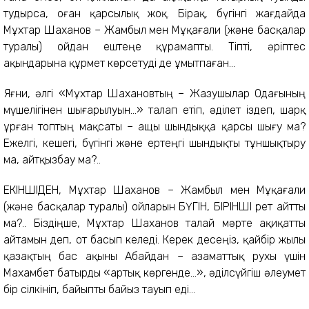
тудырса, оған қарсылық жоқ. Бірақ, бүгінгі жағдайда
Мұхтар Шаханов – Жамбыл мен Мұқағали (және басқалар
туралы) ойдан ештеңе құрамапты. Тіпті, әріптес
ақындарына құрмет көрсетуді де ұмытпаған...
Яғни, әлгі «Мұхтар Шахановтың – Жазушылар Одағының
мүшелігінен шығарылуын...» талап етіп, әділет іздеп, шарқ
ұрған топтың мақсаты – ащы шындыққа қарсы шығу ма?
Ежелгі, кешегі, бүгінгі және ертеңгі шындықты тұншықтыру
ма, айтқызбау ма?..
ЕКІНШІДЕН, Мұхтар Шаханов – Жамбыл мен Мұқағали
(және басқалар туралы) ойларын БҮГІН, БІРІНШІ рет айтты
ма?.. Біздіңше, Мұхтар Шаханов талай мәрте ақиқатты
айтамын деп, от басып келеді. Керек десеңіз, қайбір жылы
қазақтың бас ақыны Абайдан – азаматтық рухы үшін
Махамбет батырды «артық көргенде...», әділсүйгіш әлеумет
бір сілкініп, байыпты байыз тауып еді...