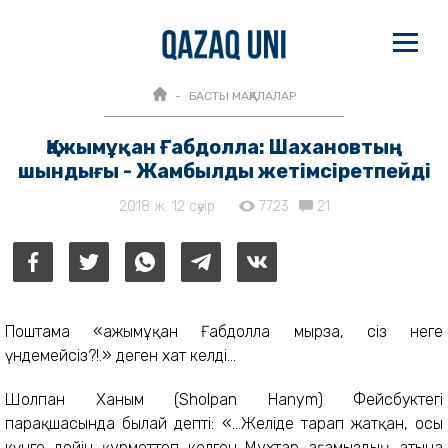
БАСТЫ МАҚАЛАЛАР
Қажымұқан Ғабдолла: Шахановтың
шындығы - Жамбылды жетімсіретпейді
2018 ж. 12 сәуір
7723
21
Поштама «Қажымұқан Ғабдолла мырза, сіз неге
үндемейсіз?!.» деген хат келді...
Шолпан Ханым (Sholpan Hanym) Фейсбуктегі
парақшасында былай депті: «...Желіде тарап жатқан, осы
күнге дейін құрметтеп келген Мұхтар ағамыздың атына