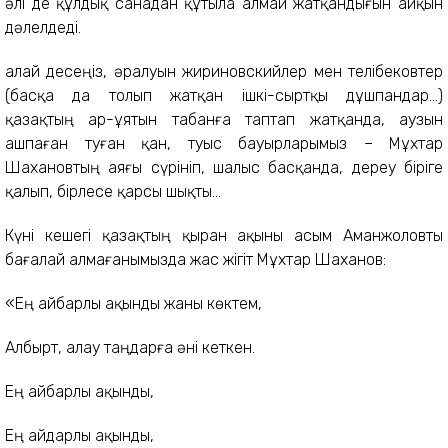
әлі де құлдық санадан құтыла алмай жатқандығын айқын
дәлелдеді.
Қалай десеңіз, әралуын жиринов­скийлер мен телібековтер
(басқа да толып жатқан ішкі-сыртқы дұш­пан­дар...)
қазақтың ар-ұятын табанға таптап жатқанда, аузын
ашпаған туған қан, туыс бауырларымыз – Мұхтар
Шахановтың аяғы сүрініп, шалыс басқанда, дереу біріге
қалып, бірлесе қарсы шықты...
Күні кешегі қазақтың қыран ақыны Қасым Аманжоловты
бағалай алмаға­­нымызда жас жігіт Мұхтар Шаханов:
«Ең айбарлы ақынды жаны көктем,
Албырт, алау таңдарға әні кеткен.
Ең айбарлы ақынды,
Ең айдарлы ақынды,