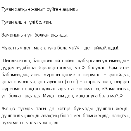
Туған халқын жанып сүйген ақынды,
Туған елдің гүлі болған,
Заманының үні болған ақынды,
Мұқаттым деп, мақтануға бола ма?» – деп айқайлады!..
Шындығында, басқасын айтпайын: қабырғалы ұлтымызды –
дүдәміл-дүбәра «қазақстандық ұлт» болудан һәм ата-
бабамыздың асыл мұрасы қасиетті жерімізді – қытайдың
қара соясының қаптауынан (т.с.с.) – жаралы жан, сырқат
жүрегімен сақтап қалған арыстан-азаматты, «Заманының
үні болған ақынды, Мұқаттым деп, мақтануға бола ма?..»
Жеңіс тұғыры тағы да жатқа бұйырды: дұшпан жеңді,
дұшпандық жеңді. Қазақтың бірлігі мен бітімі жеңілді. Қазақтың
рухы мен шындығы жеңілді...