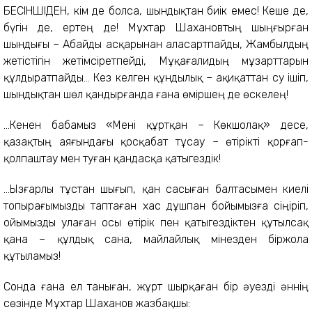
БЕСІНШІДЕН, кім де болса, шындықтан биік емес! Кеше де,
бүгін де, ертең де! Мұхтар Шахановтың шыңғырған
шындығы – Абайды асқарынан аласартпайды, Жамбылдың
жетістігін жетімсіретпейді, Мұқағалидың мұзарттарын
құлдыратпайды... Кез келген құндылық – ақиқаттан су ішіп,
шындықтан шөл қандырғанда ғана өміршең де өскелең!
...Кенен бабамыз «Мені құртқан – Көкшолақ» десе,
қазақтың аяғындағы қосқабат тұсау – өтірікті қорғап-
қолпаштау мен туған қандасқа қатыгездік!
...Ызғарлы тұстан шығып, қан сасыған балтасымен киелі
топырағымызды таптаған хас дұшпан бойымызға сіңіріп,
ойымызды улаған осы өтірік пен қатыгездіктен құтылсақ
қана – құлдық сана, майлайлық мінезден біржола
құтыламыз!
Сонда ғана ел таныған, жұрт шырқаған бір әуезді әннің
сөзінде Мұхтар Шаханов жазбақшы: