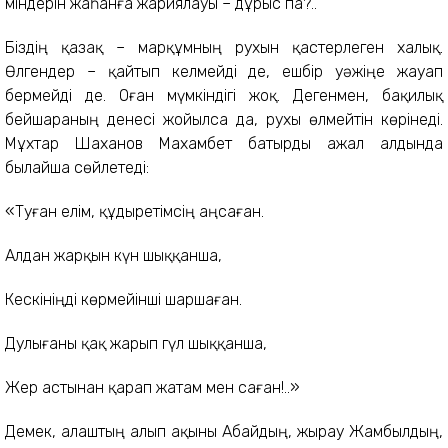
мінде­рін жаһанға жариялауы – дұрыс па?..
Біздің қазақ – марқұмның рухын қастерлеген халық.
Өлгендер – қайтып келмейді де, ешбір уәжіңе жауап
бермейді де. Оған мүмкіндігі жоқ. Дегенмен, бақилық
бейшараның денесі жойылса да, рухы өлмейтін көрінеді.
Мұхтар Шаханов Махамбет батырды ажал алдында
былайша сөйлетеді:
«Туған елім, құдыретімсің аңсаған.
Алдан жарқын күн шыққанша,
Кескініңді көрмейінші шаршаған.
Дулығаны қақ жарып гүл шыққанша,
Жер астынан қарап жатам мен саған!..»
Демек, алаштың алып ақыны Аб­айдың, жырау Жамбылдың,