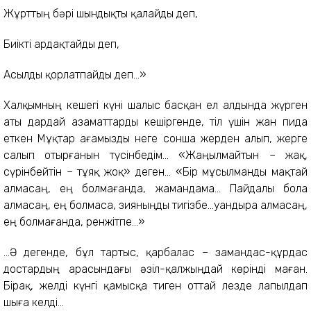
Жұрттың бәрі шындықты қалайды деп,
Биікті ардақтайды деп,
Асылды қорлатпайды деп...»
Халқымның кешегі күні шалыс бас­қан ел алдында жүрген
аты дардай азаматтарды кешіргенде, тіл үшін жан пида
еткен Мұқтар ағамызды неге сонша жерден алып, жерге
салып отырғанын түсінбедім... «Жаңыл­майтын – жақ,
сүрінбейтін – тұяқ жоқ» деген... «Бір мұсылманды мақтай
алмасаң, ең болмағанда, жамандама... Пайдалы бола
алмасаң, ең болмаса, зияныңды тигізбе...Қуанды­ра алмасаң,
ең болмағанда, ренжітпе...»
...Ә дегенде, бұл тартыс, қарбалас – замандас-құрдас
достардың ара­сындағы әзіл-қалжыңдай көрінді маған.
Бірақ, желді күнгі қамысқа ти­ген оттай лезде лапылдап
шыға келді...