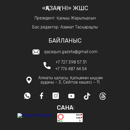
«ҚАЗАҚ ҮНІ» ЖШС
Президент: Қаныш Жарылқасын
Бас редактор: Азамат Тасқараұлы
БАЙЛАНЫС
qazaquni.gazeta@gmail.com
+7 727 398 57 31
+7 776 487 64 54
Алматы қаласы, Қалқаман ықшам
ауданы – 3, Сейітов көшесі – 11.
САНАҚ