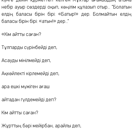
небір ауыр сөздерді оқып, көңілім құлазып отыр... "Болатын
елдің баласы бірін бірі: «Батыр!» дер. Болмайтын елдің
баласы бірін бірі: «Қатын!» дер..."
«Кім айтты саған?
Тұлпарды сүрінбейді деп,
Асауды мінілмейді деп,
Ақкөйлекті кірлемейді деп,
Қара ешкі мүжіген ағаш
Қайтадан гүлдемейді деп?
Кім айтты саған?
Жұрттың бәрі мейірбан, арайлы деп,