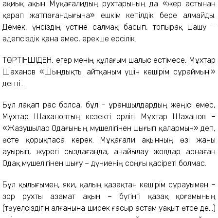
ақ­иық ақын Мұқағалидың рухтары­ның да «жер астынан
қарап жат­пағандығына» ешкім кепілдік бере алмайды.
Демек, үнсіздің үстіне салмақ басып, топырақ шашу –
әдепсіздік қана емес, ерекше ерсілік.
ТӨРТІНШІДЕН, егер менің құлағым шалыс естімесе, Мұхтар
Шаханов «Шындықты айтқаным үшін кешірім сұраймын!»
депті...
Бұл лақап рас болса, бұл – ұран­шыл­дардың жеңісі емес,
Мұхтар Шахановтың кезекті ерлігі. Мұхтар Шаханов –
«Жазушылар Одағының мүшелігінен шығып қалармын» деп,
әсте қорықпаса керек. Мұқағали ақынның өзі жаны
ауырып, жүрегі сыздағанда, анайылау жолдар арнаған
Одақ мүшелігінен шығу – дүниенің соңғы қасіреті болмас.
Бұл қылығымен, яки, қалың қазақтан кешірім сұрауымен –
зор рухты азамат ақын – бүгінгі қазақ қоғамының
(тәуелсіздігін алғанына ширек ғасыр астам уақыт өтсе де...)