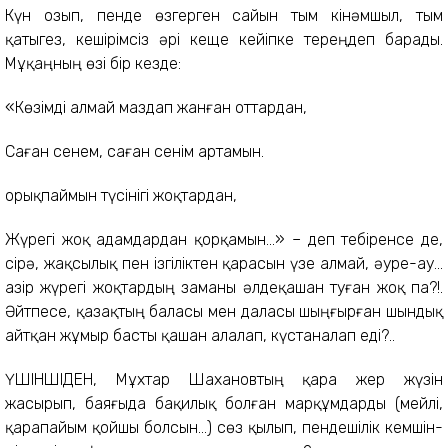
Күн озып, пенде өзгерген сайын тым кінәмшыл, тым
қатыгез, кешірімсіз әрі кеще кейіпке тереңдеп барады.
Мұқаңның өзі бір кезде:
«Көзімді алмай маздап жанған оттардан,
Саған сенем, саған сенім артамын.
Қорықпаймын түсінігі жоқтардан,
Жүрегі жоқ адамдардан қорқамын...» – деп тебіренсе де,
сірә, жақсылық пен ізгіліктен қарасын үзе алмай, әуре-ау...
Қазір жүрегі жоқтардың заманы әлдеқашан туған жоқ па?!.
Әйтпесе, қазақтың баласы мен даласы шыңғырған шындық
айтқан жұмыр басты қашан алалап, күстаналап еді?..
ҮШІНШІДЕН, Мұхтар Шахановтың қара жер жүзін
жасырып, баяғыда бақилық болған марқұмдарды (мейлі,
қарапайым қойшы болсын...) сөз қылып, пендешілік кемшін-