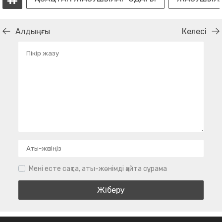
Алдыңғы
Келесі
Мені есте сақта, аты-жөнімді қайта сұрама