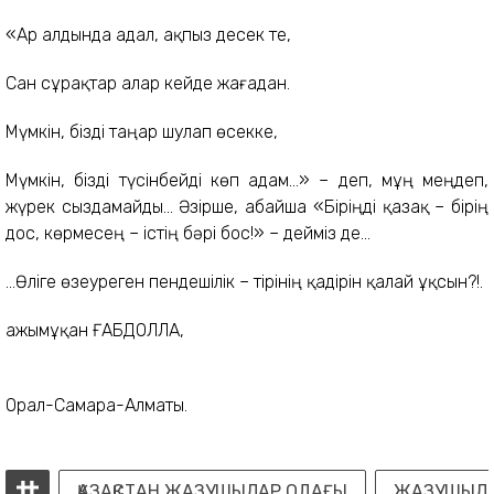
«Ар алдында адал, ақпыз десек те,
Сан сұрақтар алар кейде жағадан.
Мүмкін, бізді таңар шулап өсекке,
Мүмкін, бізді түсінбейді көп адам...» – деп, мұң меңдеп,
жүрек сыздамайды... Әзірше, абайша «Біріңді қазақ – бірің
дос, көрмесең – істің бәрі бос!» – дейміз де...
...Өліге өзеуреген пендешілік – тірінің қадірін қалай ұқсын?!.
Қажымұқан ҒАБДОЛЛА,
Орал-Самара-Алматы.
ҚАЗАҚСТАН ЖАЗУШЫЛАР ОДАҒЫ
ЖАЗУШЫЛА