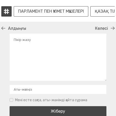
ПАРЛАМЕНТ ПЕН ҮКІМЕТ МҮШЕЛЕРІ
ҚАЗАҚ ТІЛ
Алдыңғы
Келесі
Мені есте сақта, аты-жөнімді қайта сұрама