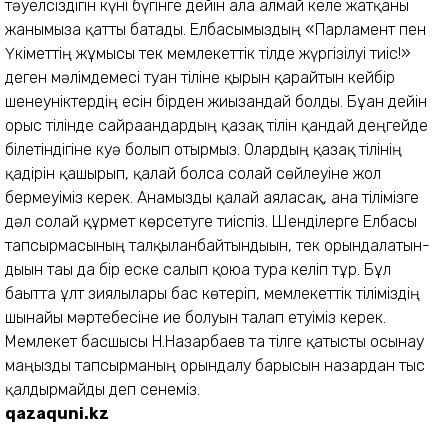
тәуелсіздігін күні бүгінге дейін ала алмай келе жатқаны
жанымызға қатты батады. Елбасымыздың «Парламент пен
Үкіметтің жұмысы тек мемлекеттік тілде жүргізілуі тиіс!»
деген мәлімдемесі туған тіліне қырын қарайтын кейбір
шенеуніктердің есін бірден жиғызғандай болды. Бұған дейін
орыс тілінде сайраған­дардың қазақ тілін қандай деңгейде
білетіндігіне куә болып отырмыз. Олардың қазақ тілінің
қадірін қашырып, қалай болса солай сөйлеуіне жол
бермеуіміз керек. Анамызды қалай аяласақ, ана тілімізге
дәл солай құрмет көрсетуге тиіспіз. Шенділерге Елбасы
тапсырмасының талқыланбайтындығын, тек орында­латын­
дығын тағы да бір еске салып қоюға тура келіп тұр. Бұл
бағытта ұлт зиялылары бас көтеріп, мемлекеттік тіліміздің
шынайы мәртебесіне ие болуын талап етуіміз керек.
Мемлекет басшысы Н.Назарбаев та тілге қатысты осынау
маңызды тапсырманың орындалу барысын назардан тыс
қалдыр­майды деп сенеміз.
qazaquni.kz