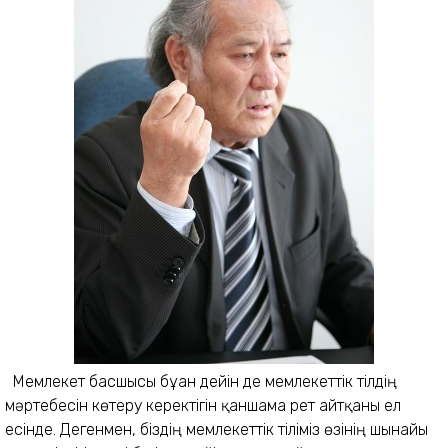
Мемлекет басшысы бұған дейін де мемлекеттік тілдің
мәртебесін көтеру ке­ре­ктігін қаншама рет айтқаны ел
есінде. Дегенмен, біздің мемлекеттік тіліміз өзінің шынайы