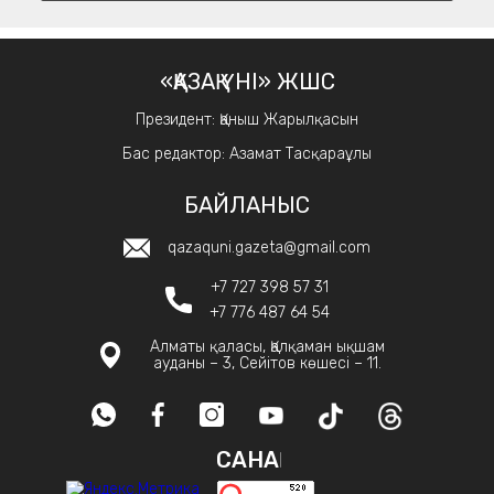
«ҚАЗАҚ ҮНІ» ЖШС
Президент: Қаныш Жарылқасын
Бас редактор: Азамат Тасқараұлы
БАЙЛАНЫС
qazaquni.gazeta@gmail.com
+7 727 398 57 31
+7 776 487 64 54
Алматы қаласы, Қалқаман ықшам
ауданы – 3, Сейітов көшесі – 11.
САНАҚ