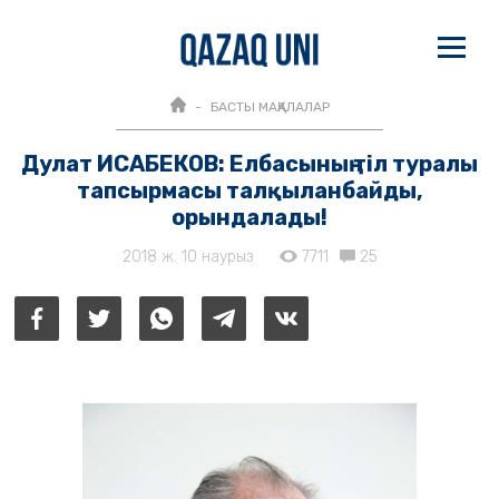
БАСТЫ МАҚАЛАЛАР
Дулат ИСАБЕКОВ: Елбасының тіл туралы
тапсырмасы талқыланбайды,
орындалады!
2018 ж. 10 наурыз
7711
25