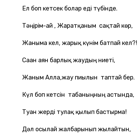
Ел боп кетсек болар еді түбінде.
Тәңірім-ай , Жаратқаным сақтай көр,
Жаныма кел, жарық күнім батпай кел?!
Саған аян барлық жаудың ниеті,
Жаным Алла,жау пиғылын таптай бер.
Күл боп кетсін табаныңның астында,
Туған жерді тулақ қылып бастырма!
Дәл осылай жалбарынып жылайтын,