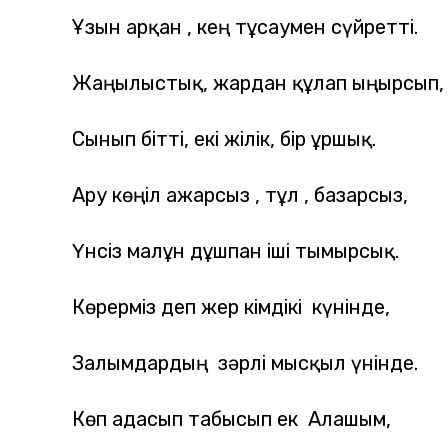
Ұзын арқан , кең тұсаумен сүйретті.
Жаңылыстық, жардан құлап ыңырсып,
Сынып бітті, екі жілік, бір ұршық.
Ару көңіл ажарсыз , тұл , базарсыз,
Үнсіз малғұн дұшпан іші тымырсық.
Көрерміз деп жер кімдікі күнінде,
Залымдардың зәрлі мысқыл үнінде.
Көп адасып табысып ек Алашым,