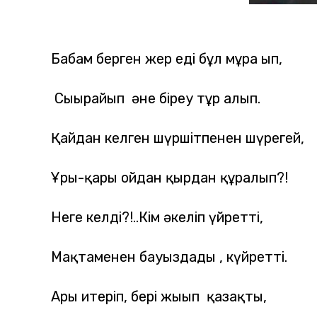
Бабам берген жер еді бұл мұра ғып,
Сығырайып әне біреу тұр алып.
Қайдан келген шүршітпенен шүрегей,
Ұры-қары ойдан қырдан құралып?!
Неге келді?!..Кім әкеліп үйретті,
Мақтаменен бауыздады , күйретті.
Ары итеріп, бері жығып қазақты,