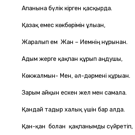
Апанына бүлік кірген қасқырда.
Қазақ емес көкбөрімін ұлыған,
Жаралып ем Жан – Иемнің нұрынан.
Адым жерге қақпан құрып аңдушы,
Көкжалмын- Мен, әл-дәрмені құрыған.
Зарым айқын ескен жел мен самалға.
Қандай тағдыр халық үшін бар алда.
Қан-қан болған қақпанымды сүйретіп,