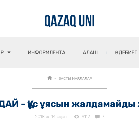
АР
ИНФОРМЛЕНТА
АЛАШ
ӘДЕБИЕТ
БАСТЫ МАҚАЛАЛАР
ДАЙ - Құс ұясын жалдамайды
2018 ж. 14 ақпан
9112
7