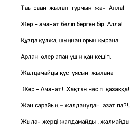
Тағы саған жылап тұрмын жан Алла!
Жер – аманат бөліп берген бір Алла!
Құзда құлжа, шыңнан орын қыранға.
Арлан өлер апан үшін қан кешіп,
Жалдамайды құс ұясын жыланға.
Жер – Аманат! ..Хақтан нәсіп қазаққа!
Жан сарайың – жалданудан азат па?!.
Жылан жерді жалдамайды , жалмайды