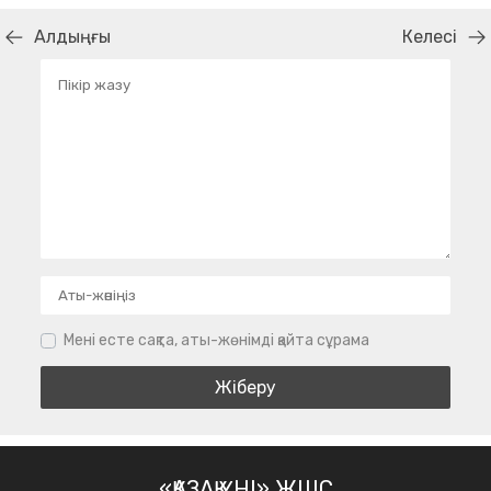
Алдыңғы
Келесі
Мені есте сақта, аты-жөнімді қайта сұрама
«ҚАЗАҚ ҮНІ» ЖШС