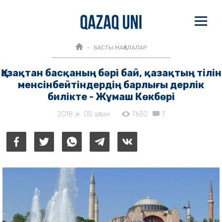
БАСТЫ МАҚАЛАЛАР
Қазақтан басқаның бәрі бай, қазақтың тілін
менсінбейтіндердің барлығы дерлік
билікте - Жұмаш Көкбөрі
2018 ж. 05 ақпан
7630
7