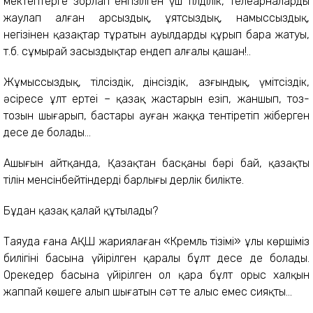
мектептерге зорлап енгізілген үш тілділік, телеарналарды
жаулап алған арсыздық, ұятсыздық, намыссыздық,
негізінен қазақтар тұратын ауылдардың құрып бара жатуы,
т.б. сұмырай заңсыздықтар ендеп алғалы қашан!..
Жұмыссыздық, тілсіздік, дінсіздік, азғындық, үмітсіздік,
әсіресе ұлт ертеңі – қазақ жастарын езіп, жаншып, тоз-
тозын шығарып, бастары ауған жаққа тентіретіп жіберген
десе де болады...
Ашығын айтқанда, Қазақтан басқаның бәрі бай, қазақтың
тілін менсінбейтіндердің барлығы дерлік билікте.
Бұдан қазақ қалай құтылады?
Таяуда ғана АҚШ жариялаған «Кремль тізімі» ұлы көршіміз
билігінің басына үйірілген қаралы бұлт десе де болады.
Орекеңдер басына үйірілген ол қара бұлт орыс халқын
жаппай көшеге алып шығатын сәт те алыс емес сияқты...