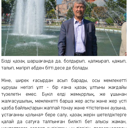
Біздің қазақ шаршағанда да, болдырып, қалжырап, қажып,
талып, мәңгіріп әбден бітті десе де болады.
Міне, ширек ғасырдан асып барады, осы мемлекетті
құрушы негізгі ұлт - бір ғана қазақ ұлтының жағдайы
түзелетін емес. Бүкіл елді жемқорлық, жең ұшынан
жалғасушылық, мемлекеттің барша жер асты және жер үсті
қазба байлықтарын жаппай тонау және «тістегеннің аузына,
ұстағанның қолына» бере салу, қазақ жерін шетелдіктерге
қалай да сатуға талпынған биліктің бет алысы жаман,