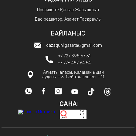
Президент: Қаныш Жарылқасын
Бас редактор: Азамат Тасқараұлы
БАЙЛАНЫС
qazaquni.gazeta@gmail.com
+7 727 398 57 31
+7 776 487 64 54
Алматы қаласы, Қалқаман ықшам
ауданы – 3, Сейітов көшесі – 11.
САНАҚ