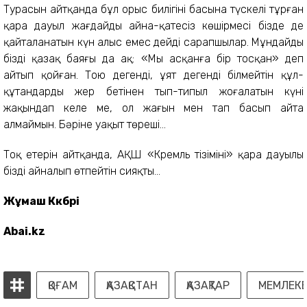
Турасын айтқанда бұл орыс билігінің басына түскелі тұрған
қара дауыл жағдайдың айна-қатесіз көшірмесі бізде де
қайталанатын күн алыс емес дейді сарапшылар. Мұндайды
біздің қазақ баяғы да ақ: «Мың асқанға бір тосқан» деп
айтып қойған. Тою дегенді, ұят дегенді білмейтін құл-
құтандардың жер бетінен тып-типыл жоғалатын күні
жақындап келе ме, ол жағын мен тап басып айта
алмаймын. Бәріне уақыт төреші...
Тоқ етерін айтқанда, АҚШ «Кремль тізімінің» қара дауылы
бізді айналып өтпейтін сияқты...
Жұмаш Көкбөрі
Abai.kz
ҚОҒАМ
ҚАЗАҚСТАН
ҚАЗАҚТАР
МЕМЛЕКЕ