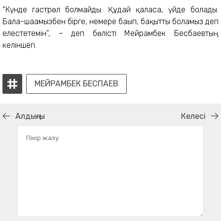
“Күнде гастрөл болмайды. Құдай қаласа, үйде болады.
Бала-шағамызбен бірге, немере бағып, бақытты боламыз деп
елестетемін”, – деп бөлісті Мейрамбек Бесбаевтың
келіншегі.
МЕЙРАМБЕК БЕСПАЕВ
Алдыңғы
Келесі