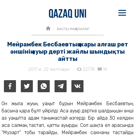
БАСТЫ МАҚАЛАЛАР
Мейрамбек Бесбаевтың жары алғаш рет
әншінің ауыр дерті жайлы шындықты
айтты
2017 ж. 22 желтоқсан
22778
14
Он жылға жуық уақыт бұрын Мейрамбек Бесбаевтың
басына қара бұлт үйірілді. Аса ауыр дертке шалдыққан әнші
аз уақытта адам танымастай өзгерді. Бір айда 30 келіден
аса салмақ тастап, қатты ауырды. Сол шақта ел арасында
“Музарт” тобы тарайды, Мейрамбек сахнаны тастайды