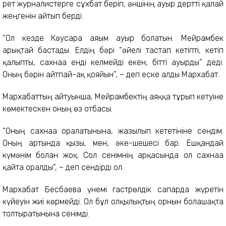
рет журналистерге сұхбат беріп, әншінің ауыр дертті қалай
жеңгенін айтып берді.
“Ол кезде Кәусарға аяғым ауыр болатын. Мейрамбек
арықтай бастады. Елдің бәрі “әйелі тастап кетіпті, кетіп
қалыпты, сахнаға енді келмейді екен, бітті ауырды” деді.
Оның бәрін айтпай-ақ қояйын”, – деп еске алды Мархабат.
Мархабаттың айтуынша, Мейрамбектің аяққа тұрып кетуіне
көмектескен оның өз отбасы.
“Оның сахнаға оралатынына, жазылып кететініне сендім.
Оның артында қызы, мен, әке-шешесі бар. Ешқандай
күмәнім болған жоқ. Сол сенімнің арқасында ол сахнаға
қайта оралды”, – деп сендірді ол.
Мархабат Бесбаева үнемі гастрөлдік сапарда жүретін
күйеуін жиі көрмейді. Ол бұл олқылықтың орнын болашақта
толтыратынына сенімді.