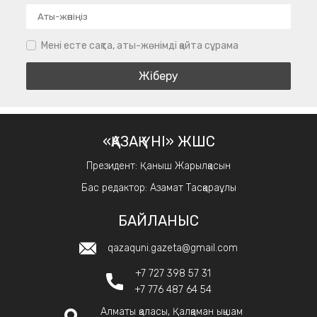
Мені есте сақта, аты-жөнімді қайта сұрама
«ҚАЗАҚ ҮНІ» ЖШС
Президент: Қаныш Жарылқасын
Бас редактор: Азамат Тасқараұлы
БАЙЛАНЫС
qazaquni.gazeta@gmail.com
+7 727 398 57 31
+7 776 487 64 54
Алматы қаласы, Қалқаман ықшам