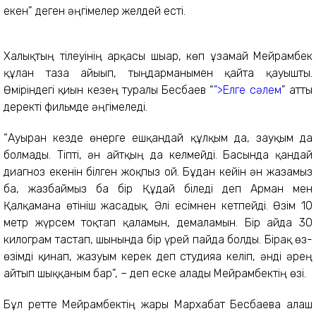
екен” деген әңгімелер желдей есті.
Халықтың тілеуінің арқасы шығар, көп ұзамай Мейрамбек
құлан таза айығып, тыңдарманымен қайта қауышты.
Өміріндегі қиын кезең туралы Бесбаев “
">Елге сәлем
” атты
деректі фильмде әңгімеледі.
“Ауырған кезде өнерге ешқандай құлқым да, зауқым да
болмады. Тіпті, ән айтқың да келмейді. Басында қандай
диагноз екенін білген жоқпыз ғой. Бұдан кейін ән жазамыз
ба, жазбаймыз ба бір Құдай біледі деп Арман мен
Қалқаманға өтініш жасадық. Әлі есімнен кетпейді. Өзім 10
метр жүрсем тоқтап қаламын, демаламын. Бір айда 30
килограм тастап, шынында бір үрей пайда болды. Бірақ өз-
өзімді қинап, жазуым керек деп студияға келіп, әнді әрең
айтып шыққаным бар”, – деп еске алады Мейрамбектің өзі.
Бұл ретте Мейрамбектің жары Мархабат Бесбаева алғаш