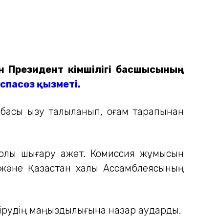
н Президент Әкімшілігі басшысының
спасөз қызметі.
басы қызу талқыланып, қоғам тарапынан
арлық шығару қажет. Комиссия жұмысын
 және Қазақстан халқы Ассамблеясының
өшірудің маңыздылығына назар аударды.