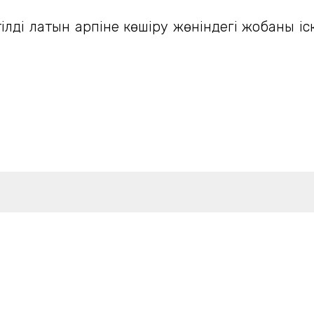
тілді латын қарпіне көшіру жөніндегі жобаны і