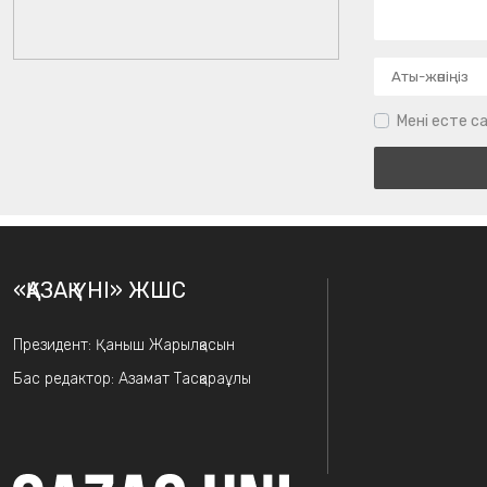
Мені есте са
«ҚАЗАҚ ҮНІ» ЖШС
Президент: Қаныш Жарылқасын
Бас редактор: Азамат Тасқараұлы