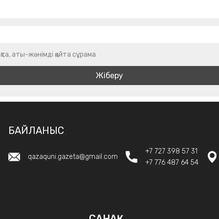
қта, аты-жөнімді қайта сұрама
БАЙЛАНЫС
+7 727 398 57 31
qazaquni.gazeta@gmail.com
+7 776 487 64 54
САНАҚ