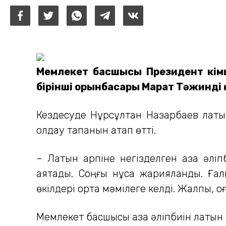
Мемлекет басшысы Президент Әкімш
бірінші орынбасары Марат Тәжинді
Кездесуде Нұрсұлтан Назарбаев латын 
қолдау тапқанын атап өтті.
– Латын қарпіне негізделген қазақ ә
аяқтады. Соңғы нұсқа жарияланды. Ға
өкілдері ортақ мәмілеге келді. Жалпы, қо
Мемлекет басшысы қазақ әліпбиін латы