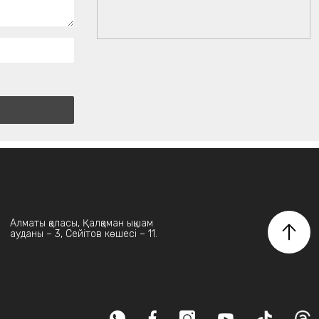
Алматы қаласы, Қалқаман ықшам
ауданы – 3, Сейітов көшесі – 11.