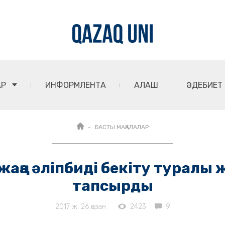
АР
ИНФОРМЛЕНТА
АЛАШ
ӘДЕБИЕТ
БАСТЫ МАҚАЛАЛАР
аңа әліпбиді бекіту турал
тапсырды
2017 ж. 26 қазан
2423
9