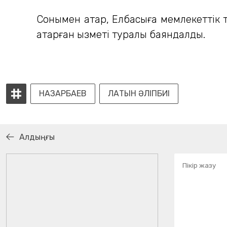
Сонымен қатар, Елбасыға мемлекеттік 
атқарған қызметі туралы баяндалды.
НАЗАРБАЕВ
ЛАТЫН ӘЛІПБИІ
Алдыңғы