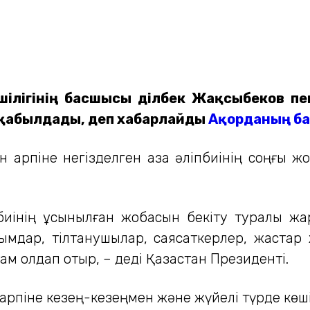
ілігінің басшысы Әділбек Жақсыбеков пе
 қабылдады, деп хабарлайды
Ақорданың ба
қарпіне негізделген қазақ әліпбиінің соңғы жо
ліпбиінің ұсынылған жобасын бекіту туралы ж
лымдар, тілтанушылар, саясаткерлер, жастар
ғам қолдап отыр, – деді Қазақстан Президенті.
н қарпіне кезең-кезеңмен және жүйелі түрде к