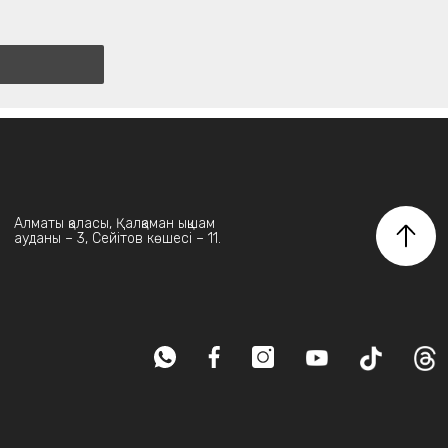
Алматы қаласы, Қалқаман ықшам
ауданы – 3, Сейітов көшесі – 11.