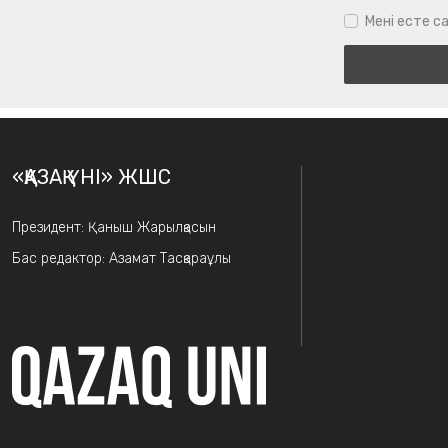
Мені есте са
«ҚАЗАҚ ҮНІ» ЖШС
Президент: Қаныш Жарылқасын
Бас редактор: Азамат Тасқараұлы