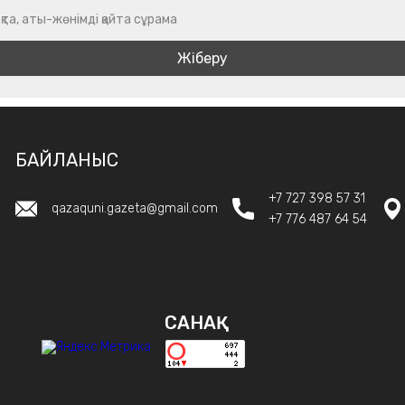
қта, аты-жөнімді қайта сұрама
БАЙЛАНЫС
+7 727 398 57 31
qazaquni.gazeta@gmail.com
+7 776 487 64 54
САНАҚ