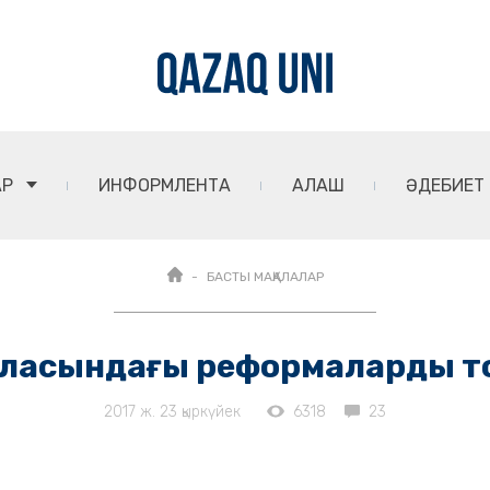
АР
ИНФОРМЛЕНТА
АЛАШ
ӘДЕБИЕТ
БАСТЫ МАҚАЛАЛАР
 саласындағы реформаларды то
2017 ж. 23 қыркүйек
6318
23