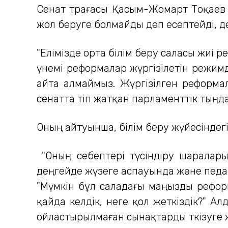
Сенат төрағасы Қасым-Жомарт Тоқаев 
жол беруге болмайды деп есептейді, 
"Елімізде орта білім беру саласы жиі
үнемі реформалар жүргізілетін режим
айта алмаймыз. Жүргізілген реформала
сенатта өтіп жатқан парламенттік тыңд
Оның айтуынша, білім беру жүйесіндегі
"Оның себептері түсіндіру шараларын
деңгейде жүзеге аспауында және педаг
"Мүмкін бұл саладағы маңызды реформа
қайда келдік, неге қол жеткіздік?" А
ойластырылмаған сынақтарды өткізуге ж