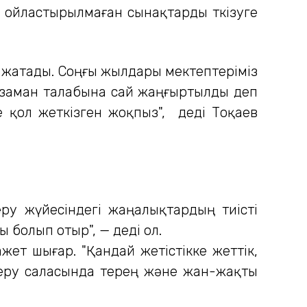
 ойластырылмаған сынақтарды өткізуге
а жатады. Соңғы жылдары мектептеріміз
а заман талабына сай жаңғыртылды деп
де қол жеткізген жоқпыз", деді Тоқаев
еру жүйесіндегі жаңалықтардың тиісті
болып отыр", — деді ол.
жет шығар. "Қандай жетістікке жеттік,
м беру саласында терең және жан-жақты