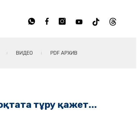
ВИДЕО
PDF АРХИВ
қтата тұру қажет...