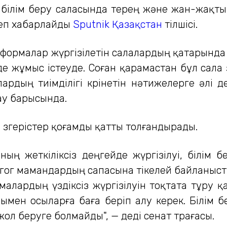
білім беру саласында терең және жан-жақты
деп хабарлайды
Sputnik Қазақстан
тілшісі.
 реформалар жүргізілетін салалардың қатарынд
де жұмыс істеуде. Соған қарамастан бұл сал
рдың тиімділігі көрінетін нәтижелерге әлі 
ау барысында.
 өзгерістер қоғамды қатты толғандырады.
ың жеткіліксіз деңгейде жүргізілуі, білім б
ог мамандардың сапасына тікелей байланысты 
лардың үздіксіз жүргізілуін тоқтата тұру қа
лдымен осыларға баға беріп алу керек. Білі
ол беруге болмайды", — деді сенат төрағасы.