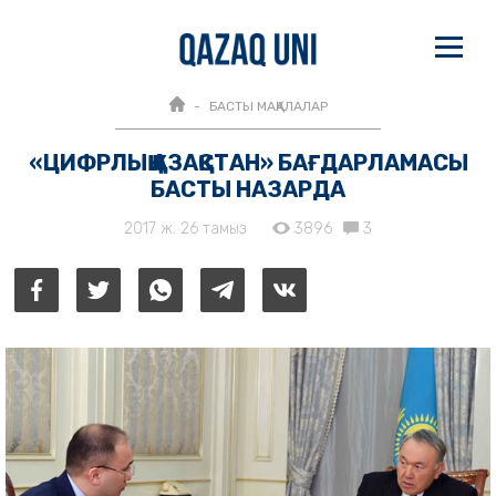
БАСТЫ МАҚАЛАЛАР
«ЦИФРЛЫҚ ҚАЗАҚСТАН» БАҒДАРЛАМАСЫ
БАСТЫ НАЗАРДА
2017 ж. 26 тамыз
3896
3