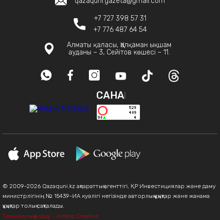
qazaquni.gazeta@gmail.com
+7 727 398 57 31
+7 776 487 64 54
Алматы қаласы, Қалқаман ықшам
ауданы – 3, Сейітов көшесі – 11.
САНАҚ
© 2009-2026 Qazaquni.kz ақпараттық агенттігі, ҚР Инвестициялар және даму
министрлігінің № 15439-ИА куәлігі негізінде авторлық құқықтар және жанама
құқықтар толық сақталады.
Техникалық қолдау - Astana Creative