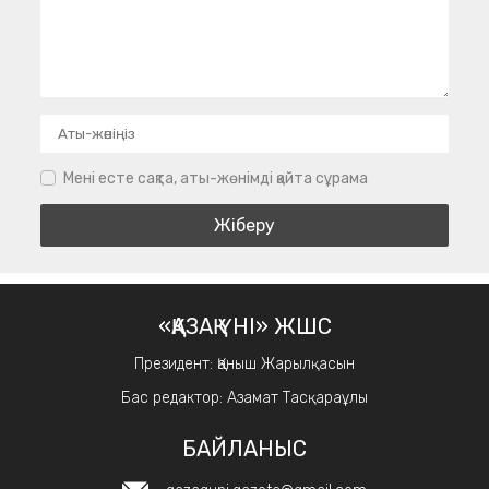
Мені есте сақта, аты-жөнімді қайта сұрама
«ҚАЗАҚ ҮНІ» ЖШС
Президент: Қаныш Жарылқасын
Бас редактор: Азамат Тасқараұлы
БАЙЛАНЫС