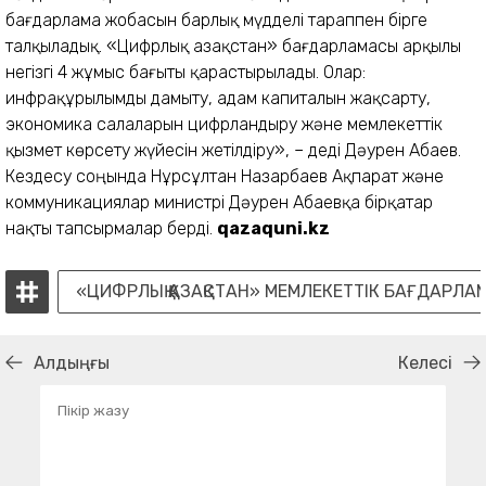
бағдарлама жобасын барлық мүдделі тараппен бірге
талқыладық. «Цифрлық Қазақстан» бағдарламасы арқылы
негізгі 4 жұмыс бағыты қарастырылады. Олар:
инфрақұрылымды дамыту, адам капиталын жақсарту,
экономика салаларын цифрландыру және мемлекеттік
қызмет көрсету жүйесін жетілдіру», – деді Дәурен Абаев.
Кездесу соңында Нұрсұлтан Назарбаев Ақпарат және
коммуникациялар министрі Дәурен Абаевқа бірқатар
нақты тапсырмалар берді.
qazaquni.kz
«ЦИФРЛЫҚ ҚАЗАҚСТАН» МЕМЛЕКЕТТІК БАҒДАРЛ
Алдыңғы
Келесі