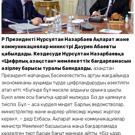
ҚР Президенті Нұрсұлтан Назарбаев Ақпарат және
коммуникациялар министрі Дәурен Абаевты
қабылдады. Кездесуде Нұрсұлтан Назарбаевқа
«Цифрлық Қазақстан» мемлекеттік бағдарламасын
әзірлеу барысы туралы баяндалды.
Қазақстан
Президенті жа­һан­дық бәсекелестіктің артуы жағдайында
экономи­каны ауқымды түрде цифрлан­дырудың өзектілігін
атап өтті. «Бүгінде бұл мәселе алдыңғы орынға шықты.
Бүкіл әлем осы бағытқа қарай жылжуда. Біз де қалмауға
тиіспіз. Бұл – аса күрделі міндет. Барлық ведомстволар,
министрліктер және өңірлер үйлесімді жұмыс жүргізуі
керек», – деді Елбасы. Ақпарат және коммуника­циялар
министрі Мемлекет басшысына жаңа бағдарламада
көзделген төрт басым бағыт жөнінде айтты. «Біз қазір