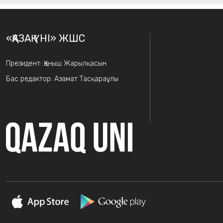
«ҚАЗАҚ ҮНІ» ЖШС
Президент: Қаныш Жарылқасын
Бас редактор: Азамат Тасқараұлы