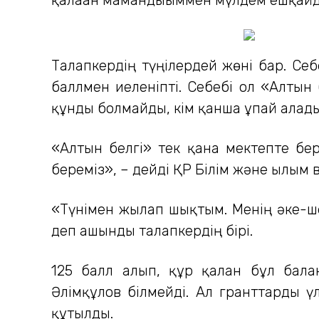
Талапкердің түңілердей жөні бар. Се
баллмен иеленіпті. Себебі ол «Алтын 
құнды болмайды, кім қанша ұпай алады
«Алтын белгі» тек қана мектепте бері
береміз», – дейді ҚР Білім және ғылы
«Түнімен жылап шықтым. Менің әке-ше
деп ашынды талапкердің бірі.
125 балл алып, құр қалған бұл бал
Әлімқұлов білмейді. Ал гранттарды ү
құтылды.