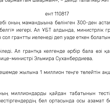
бебі оның мамандығына бөлінген 300-ден аста
белгі» иегері. Ал ҰБТ алдында, министрлік 
 сол грантты иеленеді деп уәде еткен болатын
леді. Ал грантқа келгенде әрбір бала өзі қа
м вице-министрі Эльмира Суханбердиева.
шемде жылына 1 миллион теңге төлейтін ақшас
аның миллиондарды қайдан табатынын тест
лестіргендердің бел ортасында осы азамат б