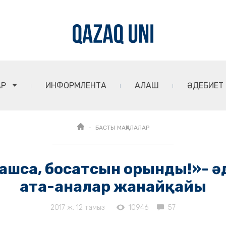
АР
ИНФОРМЛЕНТА
АЛАШ
ӘДЕБИЕТ
БАСТЫ МАҚАЛАЛАР
ашса, босатсын орынды!»- әд
ата-аналар жанайқайы
2017 ж. 12 тамыз
10946
57