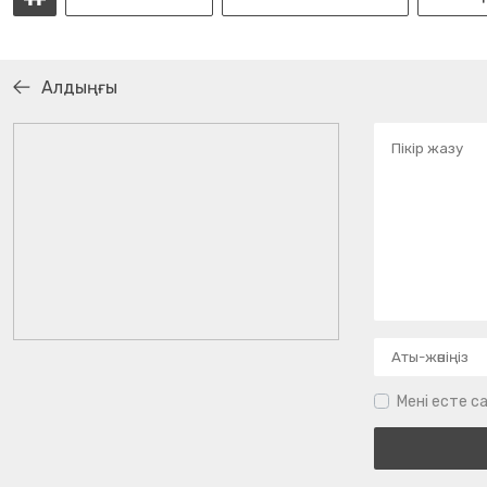
Алдыңғы
Мені есте са