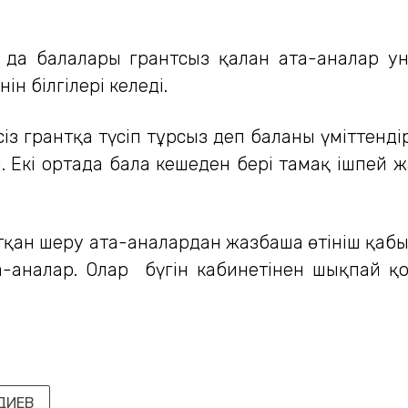
да балалары грантсыз қалған ата-аналар у
н білгілері келеді.
із грантқа түсіп тұрсыз деп баланы үміттенді
н. Екі ортада бала кешеден бері тамақ ішпей ж
тқан шеру ата-аналардан жазбаша өтініш қабыл
-аналар. Олар бүгін кабинетінен шықпай қо
ДИЕВ