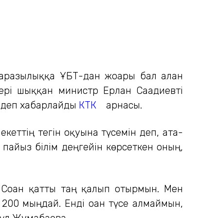
наразылыққа ҰБТ-дан жоғары бал алған
кері шыққан министр Ерлан Сағадиевті
ы, деп хабарлайды
КТК
арнасы.
кеттің тегін оқуына түсемін деп, ата-
пайыз білім деңгейін көрсеткен оның,
 Соған қатты таң қалып отырмын. Мен
 200 мыңдай. Енді оған түсе алмаймын,
гүл Жұмабаева.