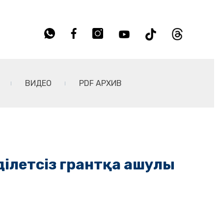
ВИДЕО
PDF АРХИВ
ілетсіз грантқа ашулы