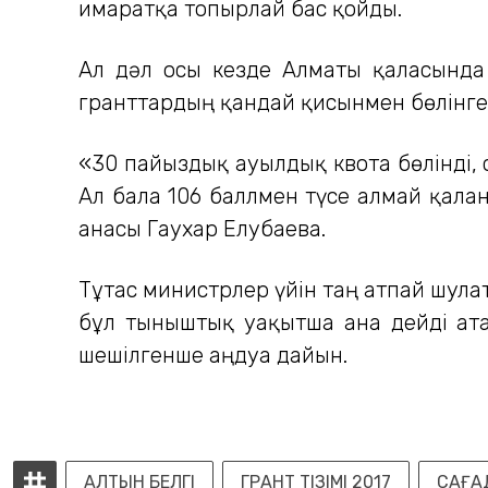
ғимаратқа топырлай бас қойды.
Ал дәл осы кезде Алматы қаласында 
гранттардың қандай қисынмен бөлінгені
«30 пайыздық ауылдық квота бөлінді, с
Ал бала 106 баллмен түсе алмай қалға
анасы Гаухар Елубаева.
Тұтас министрлер үйін таң атпай шула
бұл тыныштық уақытша ғана дейді ата
шешілгенше аңдуға дайын.
АЛТЫН БЕЛГІ
ГРАНТ ТІЗІМІ 2017
САҒА