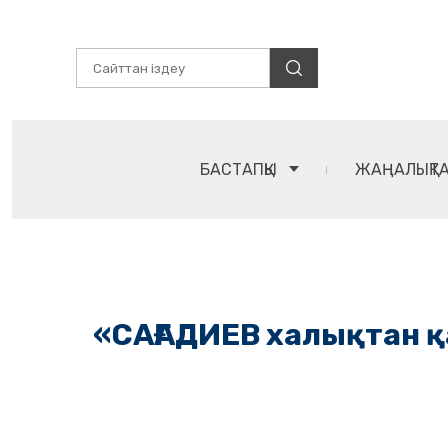
БАСТАПҚЫ
ЖАҢАЛЫҚТ
«САҒАДИЕВ халықтан қ