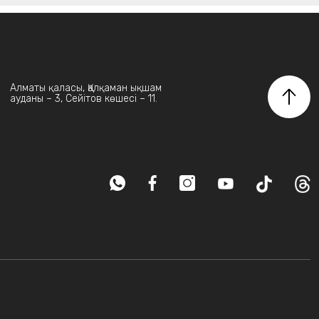
Алматы қаласы, Қалқаман ықшам
ауданы – 3, Сейітов көшесі – 11.