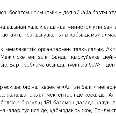
а, босатсын орынды!» – деп айқайға басты ата
а ашынған халық алдында министрліктің заңгері
п тастайтын заңды уақытылы қабылдамай алмаға
ық мемлекеттік органдармен талқыладық. Ақ
 Мәжіліске енгіздік. Заңды қыркүйекке де
ыр. Бар проблема осында, түсінісіз бе?» – деп
 ескіше, бірінші кезекте «Алтын белгі» иегерле
 жаңаша, оқыған мектептерінде қорғалды. Алт
к белгісіз біреудің 131 баллмен далада қалуы
аналар түсінсе де, қабылдағысы жоқ. Сондықта