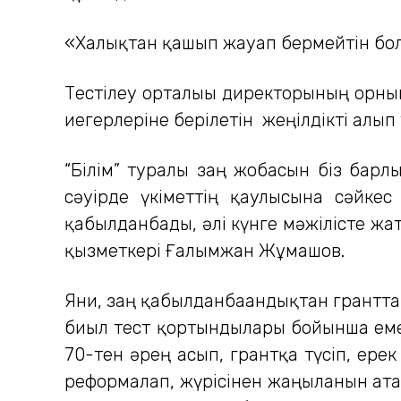
«Халықтан қашып жауап бермейтін болс
Тестілеу орталығы директорының орнын
иегерлеріне берілетін жеңілдікті алы
“Білім” туралы заң жобасын біз барл
сәуірде үкіметтің қаулысына сәйкес
қабылданбады, әлі күнге мәжілісте жат
қызметкері Ғалымжан Жұмашов.
Яғни, заң қабылданбағандықтан гранттар
биыл тест қортындылары бойынша емес,
70-тен әрең асып, грантқа түсіп, ере
реформалап, жүрісінен жаңылғанын ата-