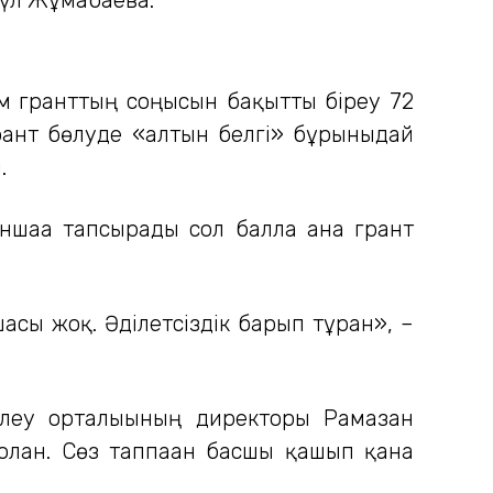
м гранттың соңғысын бақытты біреу 72
грант бөлуде «алтын белгі» бұрынғыдай
.
ншаға тапсырады сол баллға ғана грант
ы жоқ. Әділетсіздік барып тұрған», –
ілеу орталығының директоры Рамазан
олған. Сөз таппаған басшы қашып қана