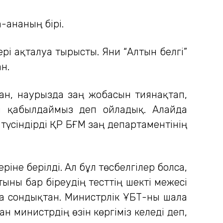
-ананың бірі.
 ақталуға тырысты. Яғни “Алтын белгі”
н.
пан, наурызда заң жобасын тиянақтап,
йін қабылдаймыз деп ойладық. Алайда
 түсіндірді ҚР БҒМ заң департаментінің
ріне берілді. Ал бұл төсбелгілер болса,
ыны бар біреудің тесттің шекті межесі
 да сондықтан. Министрлік ҰБТ-ны шала
н министрдің өзін көргіміз келеді деп,