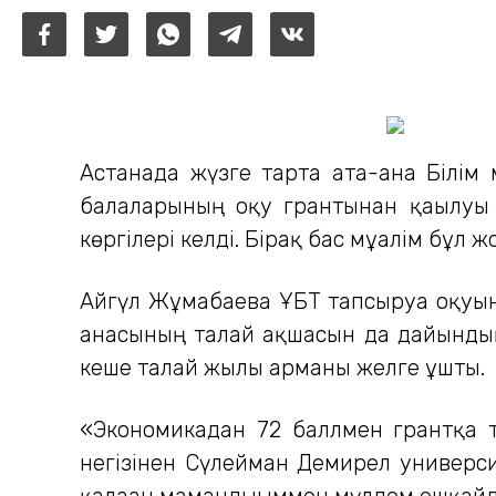
Астанада жүзге тарта ата-ана Білім 
балаларының оқу грантынан қағылуы с
көргілері келді. Бірақ бас мұғалім бұл
Айгүл Жұмабаева ҰБТ тапсыруға оқуыны
анасының талай ақшасын да дайындық 
кеше талай жылғы арманы желге ұшты.
«Экономикадан 72 баллмен грантқа т
негізінен Сүлейман Демирел университ
қалаған мамандығыммен мүлдем ешқайд