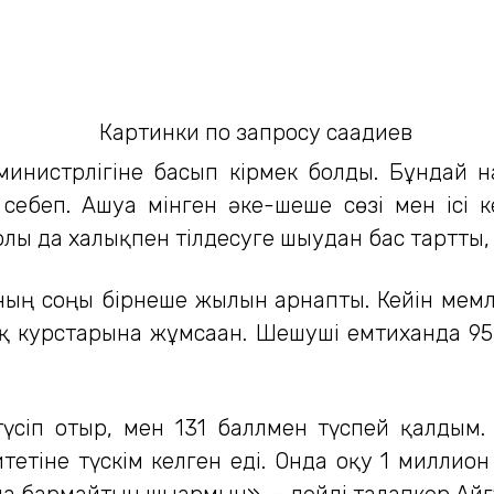
министрлігіне басып кірмек болды. Бұндай 
ебеп. Ашуға мінген әке-шеше сөзі мен ісі 
 жолы да халықпен тілдесуге шығудан бас тартт
ң соңғы бірнеше жылын арнапты. Кейін мемле
курстарына жұмсаған. Шешуші емтиханда 95 
үсіп отыр, мен 131 баллмен түспей қалдым.
етіне түскім келген еді. Онда оқу 1 миллион
а бармайтын шығармын», – дейді талапкер Ай