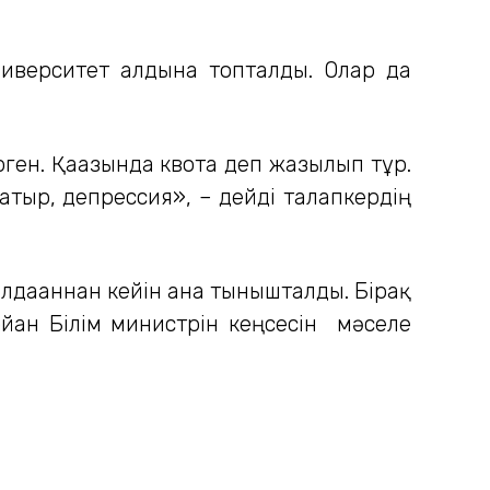
ниверситет алдына топталды. Олар да
рген. Қағазында квота деп жазылып тұр.
атыр, депрессия», – дейді талапкердің
дағаннан кейін ғана тынышталды. Бірақ
йған Білім министрін кеңсесін мәселе