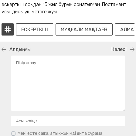
ескерткіш осыдан 15 жыл бұрын орнатылған. Постамент
ұзындығы үш метрге жуық.
ЕСКЕРТКІШ
МҰҚАҒАЛИ МАҚАТАЕВ
АЛМА
Алдыңғы
Келесі
Мені есте сақта, аты-жөнімді қайта сұрама