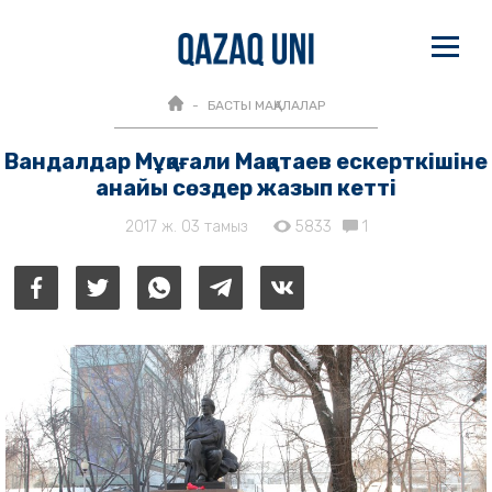
БАСТЫ МАҚАЛАЛАР
Вандалдар Мұқағали Мақатаев ескерткішіне
анайы сөздер жазып кетті
2017 ж. 03 тамыз
5833
1