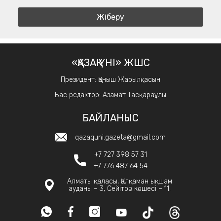
«ҚАЗАҚ ҮНІ» ЖШС
Президент: Қаныш Жарылқасын
Бас редактор: Азамат Тасқараұлы
БАЙЛАНЫС
qazaquni.gazeta@gmail.com
+7 727 398 57 31
+7 776 487 64 54
Алматы қаласы, Қалқаман ықшам
ауданы – 3, Сейітов көшесі – 11.