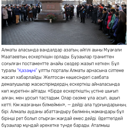
Алматы қаласында вандалдар қазақтың әйгілі ақыны Мұқағали
Мақатаевтың ескерткішін қорлады. Бұзақылар граниттен
соғылған постаментте анайы сөздер жазып кеткен. Бұл
туралы
"Қазақ үні"
ұлттық порталы Алматы арнасына сілтеме
жасап хабарлайды. Желтоқсан көшесіндегі саябақта
демалушылар жасөспірімдердің ескерткіш айналасында
көп жүретінін айтады. «Бірде ескерткіштің үстіне шығып
алған, мен ұрсып тастадым. Олар сөзіме құлақ асып, қашып
кетті. Кім жазғанын білмеймін», — дейді қала тұрғындарының
бірі. Алмалы ауданы абаттандыру бөлімінің мамандары бұл
бірінші рет болып отырған жағдай емес дейді. Әдеттегідей
бұзақылар мұндай әрекетке түнде барады. Аталмыш