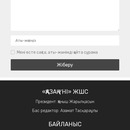
Мені есте сақта, аты-жөнімді қайта сұрама
«ҚАЗАҚ ҮНІ» ЖШС
Президент: Қаныш Жарылқасын
Бас редактор: Азамат Тасқараұлы
БАЙЛАНЫС