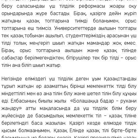
беру саласындағы үш тілділік реформасы жоғарғы оқу
орындарында жүре бастады. Бірақ, қазірге дейін жүріп
жатқаны қазақ топтарына тиімді болғанымен, орыс
топтарына еш тиімсіз. Университеттерде ағылшын топтары
тек қазақ тобынан ашылып, студенттеріміздің арасынан үш
тілді толық меңгеріп шығып жатқан мамандар жоқ емес.
Бірақ, орыс топтарына ағылшын және қазақ тілінде
сабақтар берілмегендіктен, бітірушілер тек бір тілді – орыс
тілін ғана біліп шығып жатыр.
Негізінде еліміздегі үш тілділік деген ұғым Қазақстандағы
тұрып жатқан әр азаматтың бірінші мемлекеттік тілді білу
міндеттілігі мен өз ана тілін білу және шетел тілін білу құқығы
еді. Елбасының биылғы жылғы «Болашаққа бағдар – рухани
жаңару» атты мақаласында да үш тілділік білім беру
жүйесінде де басымдылық мемлекеттік тіл – қазақ тіліне
берілетіндігі баса жазылған. Қазіргі кезде елімізде тілдік
қысым болмағанымен, Қазақ Елінде қазақ тілі бірте-бірте
басымдыққа ие болары сөзсіз. Қазіргі президентіміз қазақ