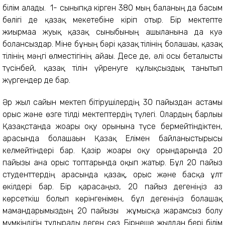
білім алады. 1- сыныпқа кірген 380 мың баланың да басым
бөлігі де қазақ мекетебіне кіріп отыр. Бір мектепте
жиырмаға жуық қазақ сыныбының ашылғанына да куә
болғансыздар. Міне бұның бәрі қазақ тілінің болашағы, қазақ
тілінің мәңгі өлместігінің айғағы. Десе де, әлі осы беталысты
түсінбей, қазақ тілін үйренуге құлықсыздық танытып
жүргендер де бар.
Әр жыл сайын мектеп бітірушілердің 30 пайыздан астамы
орыс және өзге тілді мектептердің түлегі. Олардың барлығы
Қазақстанда жоғарғы оқу орынына түсе бермейтіндіктен,
арасында болашағын Қазақ Елімен байланыстырғысы
келмейтіндері бар. Қазір жоғарғы оқу орындарында 20
пайызы ғана орыс топтарында оқып жатыр. Бұл 20 пайыз
студенттердің арасында қазақ, орыс және басқа ұлт
өкілдері бар. Бір қарасаңыз, 20 пайыз дегеніңіз аз
көрсеткіш болып көрінгенімен, бұл дегеніңіз болашақ
мамандарымыздың 20 пайызы жұмысқа жарамсыз болу
мүмкіндігін тудырады деген сөз. Бірнеше жылдан бері білім