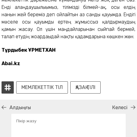
Енді алаңдаушылығымыз, тілімізді білмей-ақ, осы елдің
нанын жей береміз деп ойлайтын аз санды қауымда. Ендігі
мәселе осы қауымды ертең жұмыссыз қалдырмаудың
қамын жасау. Ол үшін маңдайларынан сыйпай бермей,
талап етудің жоғардағыдай нақты қадамдарына көшкен жөн.
Тұрдыбек ҚҰРМЕТХАН
Abai.kz
МЕМЛЕКЕТТІК ТІЛ
ҚАЗАҚ ТІЛІ
Алдыңғы
Келесі