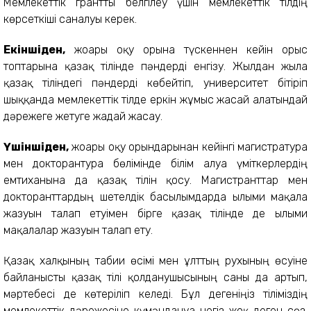
Мемлекеттік грантты белгілеу үшін мемлекеттік тілдің
көрсеткіші саналуы керек.
Екіншіден,
жоғарғы оқу орына түскеннен кейін орыс
топтарына қазақ тілінде пәндерді енгізу. Жылдан жылға
қазақ тіліндегі пәндерді көбейтіп, университет бітіріп
шыққанда мемлекеттік тілде еркін жұмыс жасай алатындай
дәрежеге жетуге жағдай жасау.
Үшіншіден,
жоғарғы оқу орындарынан кейінгі магистратура
мен докторантура бөлімінде білім алуға үміткерлердің
емтиханына да қазақ тілін қосу. Магистранттар мен
докторанттардың шетелдік басылымдарда ғылыми мақала
жазуын талап етуімен бірге қазақ тілінде де ғылыми
мақалалар жазуын талап ету.
Қазақ халқының табиғи өсімі мен ұлттың рухының өсуіне
байланысты қазақ тілі қолданушысының саны да артып,
мәртебесі де көтеріліп келеді. Бұл дегеніңіз тіліміздің
мемлекеттік дәрежесіне күмәндануға негіз жоқ деген сөз.