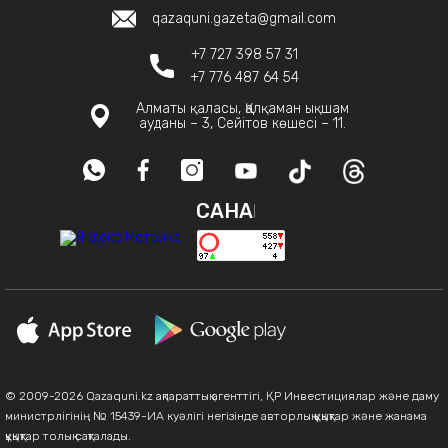
qazaquni.gazeta@gmail.com
+7 727 398 57 31
+7 776 487 64 54
Алматы қаласы, Қалқаман ықшам
ауданы – 3, Сейітов көшесі – 11.
САНАҚ
© 2009-2026 Qazaquni.kz ақпараттық агенттігі, ҚР Инвестициялар және даму
министрлігінің № 15439-ИА куәлігі негізінде авторлық құқықтар және жанама
құқықтар толық сақталады.