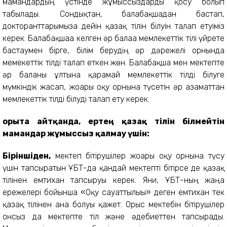
мамандардың үстінде жұмыссыздарды қосу болып
табылады. Сондықтан, балабақшадан бастап,
докторанттарымызға дейін қазақ тілін білуін талап етуіміз
керек. Балабақшаға келген әр балаға мемлекеттік тілі үйрете
бастаумен бірге, білім берудің әр дәрежелі орнында
мемекеттік тілді талап еткен жөн. Балабақша мен мектепте
әр баланы ұлтына қарамай мемлекеттік тілді білуге
мүмкіндік жасап, жоғарғы оқу орнына түсетін әр азаматтан
мемлекеттік тілді білуді талап ету керек.
Қорыта айтқанда, ертең қазақ тілін білмейтін
мамандар жұмыссыз қалмау үшін:
Біріншіден,
мектеп бітірушілер жоғарғы оқу орнына түсу
үшін тапсыратын ҰБТ-да қандай мектепті бітірсе де қазақ
тілінен емтихан тапсыруы керек. Яғни, ҰБТ-ның жаңа
ережелері бойынша «Оқу сауаттылығы» деген емтихан тек
қазақ тілінен ғана болуы қажет. Орыс мектебін бітірушілер
онсыз да мектепте тіл және әдебиеттен тапсырады.