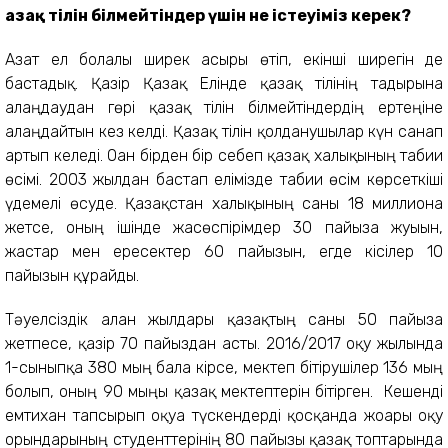
Қазақ тілін білмейтіндер үшін не істеуіміз керек?
Азат ел болғалы ширек ғасыры өтіп, екінші ширегін де
бастадық. Қазір Қазақ Елінде қазақ тілінің тағдырына
алаңдаудан гөрі қазақ тілін білмейтіндердің ертеңіне
алаңдайтын кез келді. Қазақ тілін қолданушылар күн санап
артып келеді. Оған бірден бір себеп қазақ халықының табиғи
өсімі. 2003 жылдан бастап елімізде табиғи өсім көрсеткіші
үдемелі өсуде. Қазақстан халықының саны 18 миллионға
жетсе, оның ішінде жасөспірімдер 30 пайызға жуығын,
жастар мен ересектер 60 пайызын, егде кісілер 10
пайызын құрайды.
Тәуелсіздік алған жылдары қазақтың саны 50 пайызға
жетпесе, қазір 70 пайыздан асты. 2016/2017 оқу жылында
1-сыныпқа 380 мың бала кірсе, мектеп бітірушілер 136 мың
болып, оның 90 мыңы қазақ мектептерін бітірген. Кешенді
емтихан тапсырып оқуға түскендерді қосқанда жоғарғы оқу
орындарының студенттерінің 80 пайызы қазақ топтарында