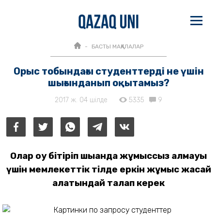
БАСТЫ МАҚАЛАЛАР
Орыс тобындағы студенттерді не үшін
шығынданып оқытамыз?
2017 ж. 04 шілде
5335
9
Олар оқу бітіріп шыққанда жұмыссыз қалмауы
үшін мемлекеттік тілде еркін жұмыс жасай
алатындай талап керек