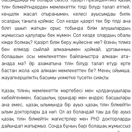
тілін білмейтіндерден мемлекеттік тілді білуді талап етпей,
кеңшілік жасап отырғанымен, келесі ауысымдағы билік
осалдық таныта қоймас. Сол кезде қазіргі тек бір тілді ғана
біліп шығып жатқан орыс тобында білім алушылардың
жұмыссыз қалулары бек мүмкін. Сол кезде олардың обалы
кімде болмақ? Қазіргі білім беру жүйесіне ме? Өзінің тіліміз
бен елімізді сыйлай алмағанымен қоймай, ұрпағынның
болашағын осы мемлекетпен байланыстра алмаған ата-
анада ма? Әр азаматына тілін білуді талап етуді ерте
бастан жолға қоя алмаған мемлекеттен бе? Менің ойымша,
жауапкершіліктің басымы үкіметке түсетін сияқты.
Қазақ тілінің мемлекеттік мәртебесі мен қолданушылары
көбейгенімен, басшылық орындар мен өндіріс басшылары
ғана емес, қазақ ғылымында бір ауыз қазақ тілін білмейтін
ғылым докторлары да көп. Ол аз болғандай тағы да бір ауыз
қазақ тілін білмейтін магистрлер мен PhD докторларды
дайындап жатырмыз. Сонда бұның бәрі болашақ жұмыссыз