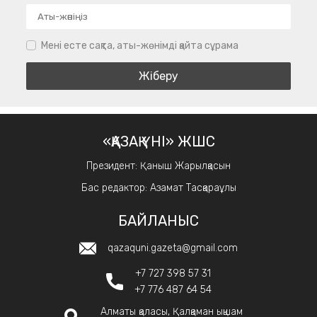
Мені есте сақта, аты-жөнімді қайта сұрама
«ҚАЗАҚ ҮНІ» ЖШС
Президент: Қаныш Жарылқасын
Бас редактор: Азамат Тасқараұлы
БАЙЛАНЫС
qazaquni.gazeta@gmail.com
+7 727 398 57 31
+7 776 487 64 54
Алматы қаласы, Қалқаман ықшам