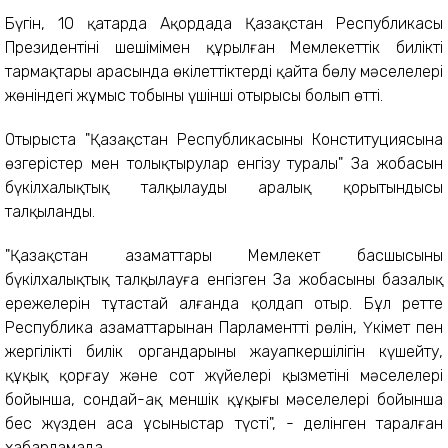
Бүгін, 10 қаңтарда Ақордада Қазақстан Республикасы
Президентінің шешімімен құрылған Мемлекеттік биліктің
тармақтары арасында өкілеттіктерді қайта бөлу мәселелері
жөніндегі жұмыс тобының үшінші отырысы болып өтті.
Отырыста "Қазақстан Республикасының Конституциясына
өзгерістер мен толықтырулар енгізу туралы" Заң жобасын
бүкілхалықтық талқылаудың аралық қорытындысы
талқыланды.
"Қазақстан азаматтары Мемлекет басшысының
бүкілхалықтық талқылауға енгізген Заң жобасының базалық
ережелерін тұтастай алғанда қолдап отыр. Бұл ретте
Республика азаматтарынан Парламенттің рөлін, Үкімет пен
жергілікті билік органдарының жауапкершілігін күшейту,
құқық қорғау және сот жүйелері қызметінің мәселелері
бойынша, сондай-ақ меншік құқығы мәселелері бойынша
бес жүзден аса ұсыныстар түсті", - делінген таралған
хабарламада.