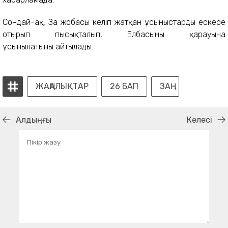
Сондай-ақ, Заң жобасы келіп жатқан ұсыныстарды ескере
отырып пысықталып, Елбасының қарауына
ұсынылатыны айтылады.
ЖАҢАЛЫҚТАР
26 БАП
ЗАҢ
Алдыңғы
Келесі