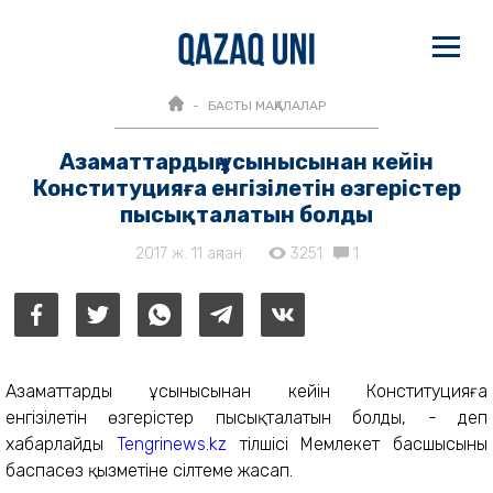
БАСТЫ МАҚАЛАЛАР
Азаматтардың ұсынысынан кейін
Конституцияға енгізілетін өзгерістер
пысықталатын болды
2017 ж. 11 ақпан
3251
1
Азаматтардың ұсынысынан кейін Конституцияға
енгізілетін өзгерістер пысықталатын болды, - деп
хабарлайды
Tengrinews.kz
тілшісі Мемлекет басшысының
баспасөз қызметіне сілтеме жасап.