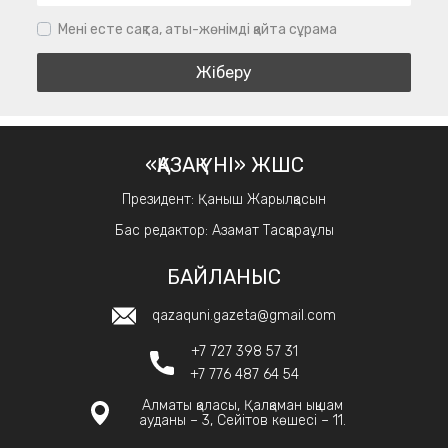
Мені есте сақта, аты-жөнімді қайта сұрама
«ҚАЗАҚ ҮНІ» ЖШС
Президент: Қаныш Жарылқасын
Бас редактор: Азамат Тасқараұлы
БАЙЛАНЫС
qazaquni.gazeta@gmail.com
+7 727 398 57 31
+7 776 487 64 54
Алматы қаласы, Қалқаман ықшам
ауданы – 3, Сейітов көшесі – 11.