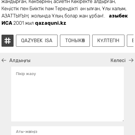
жандырған, Көкбөрiнiң қасиетiн Көкiректе қалдырған,
Кеңiстiк пен Биiктiк һәм Тереңдiктi ән қылған, Ұлы халқым,
АЗАТТЫҒЫҢ жолында Ұлың болар жан құрбан!..
азыбек
ИСА
2001 жыл
qazaquni.kz
QAZYBEK ISA
ТОНЫКӨК
КҮЛТЕГIН
Е
Алдыңғы
Келесі