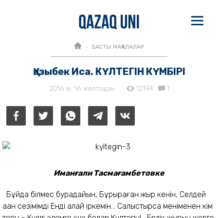
БАСТЫ МАҚАЛАЛАР
Қазыбек Иса. КҮЛТЕГІН КҮМБІРІ
2016 ж. 16 желтоқсан
12194
1
Иманғ
али Тасмағ
амбетовк
е
Бұйда бiлмес бурадайын, Бұрқыраған жыр кенiн, Селдей
аққан сезiмiмдi Ендi қалай iркемiн... Салыстырса менiменен кiм
тегiн – Күллi әлемге куә болар Күлтегiн! Ерлiк жырын жерге