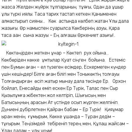
жазса Желден жүйрiк тұлпарының тұяғы, Одан да ұшқыр
ұлы түркi қиялы. Тасқа тарих тастап кеткен Қаныменен
алмастырып сияны... Көк астында көлбеп жатқан Ұлы дала
жазығы. Өр намыспен суарылса Көкбeрiнiң азуы, Қара
тасқа қаққан сына жазуы – Ең алғашқы Өркениет қазығы!..
Көктәңiрден жеткен құнар – Көктеп рух ойына...
Көкбөрiден көкке ұмтылар Қуат сiңген бойына. Естемiс
пен Бумын қаған – ел түзеген есiмдер, Ескермеген күндер
үшiн кешiңдер! Бiлге қаған бiлiгi мен Тоныкөктiң толғауы
Толғандырған өсiп жатыр мынау дала төсiнде Ер. Орхон
бойлап, Енесайды емiп eскен Ер Түрiк, Талас пен Сыр
Қызылқұмға жiбектен жол келтiрiп, Шығысың мен
Батысыңның арасын Ат үстiнде қосып жүрген желпiнiп.
Дүниенi дүбiрлеткен Қайран бабам – Ер Түрiк! Қияқұмар
қыран менiң ғұмырым, Көкке ұшқанда – Тұран дедiм –
тұғырым. Теңiзiмдей тебiренiп терең мен, Құлаш жайсам –
Ұлан далам – ұлы ұғым!..