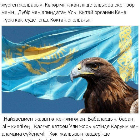
жүрген жолдарым, Көкөрiмнiң көңiлiнде қалдырса екен зор
мәнiн... Дүбiрiмен қалыңдатқан Ұлы Қытай қорғанын Көне
түркi көктеуде ендi, Көктәңiрi қолдағын!
Найзасымен жазып өткен жиi өлең, Бабалардың басқан
iзi – киелi ең... Қалғып кетсем Ұлы жорық үстiнде Қаруым мен
қаламыма сүйенем!.. Көк жұлдызын көздерiнде