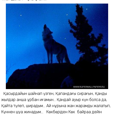
Қасқырдайын шайнап үзген, Қақпандағы сирағын, Қанды
жылдар қанша құрбан қиғамын... Қандай ауыр күн болса да,
Қайта түлеп, ширадым... Ай нұрына жан жарамды жалатып,
Күннен шуақ жинадым... Көкбөрiден Көк байраққа дейiн