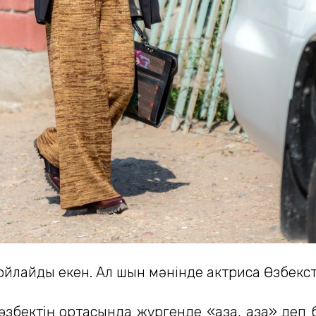
п ойлайды екен. Ал шын мәнінде актриса Өзбекст
бектің ортасында жүргенде «қазақ, қазақ» деп 