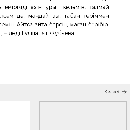
з өмірімді өзім құрып келемін, талмай
елсем де, маңдай ақы, табан теріммен
емін. Айтса айта берсін, маған бәрібір.
”, – деді Гүлшарат Жұбаева.
Келесі