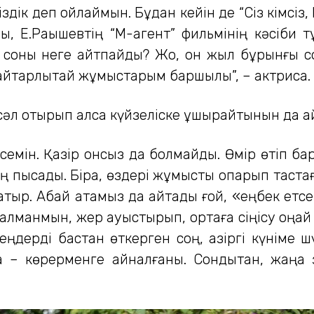
здік деп ойлаймын. Бұдан кейін де “Сіз кімсіз, К
 Е.Рақышевтің “М-агент” фильмінің кәсіби тұ
оны неге айтпайды? Жоқ, он жыл бұрынғы сол
айтарлықтай жұмыстарым баршылық”, – актриса.
 сәл отырып қалса күйзеліске ұшырайтынын да а
семін. Қазір онсыз да болмайды. Өмір өтіп б
ішің пысады. Бірақ, өздері жұмысты қопарып таст
атыр. Абай атамыз да айтады ғой, «еңбек етсе
алманмын, жер ауыстырып, ортаға сіңісу оңай б
ңдерді бастан өткерген соң, қазіргі күніме ш
а – көрерменге айналғаны. Сондықтан, жаңа з