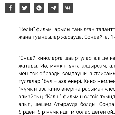
“Келін” фильмі арқылы танылған талантт
жаңа туындылар жасауда. Сондай-ақ, “
“Ондай киноларға шақыртулар әлі де ке
жатады. Иә, мүмкін ұятқа қалдырсам, 
мен тек образды сомдаушы актрисамын
тұлғалар “бұл – қазақ өнері. Кино мемле
“мүмкін қазақ кино өнеріне расымен үле
алмайсың. “Келін” фильмін сәтсіз туын
қалып, шешем Атырауда болды. Сонда
бірден-бір мүмкіндігім болар деген о