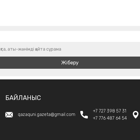
қта, аты-жөнімді қайта сұрама
БАЙЛАНЫС
+7 727 398 57 31
qazaquni.gazeta@gmail.com
+7 776 487 64 54