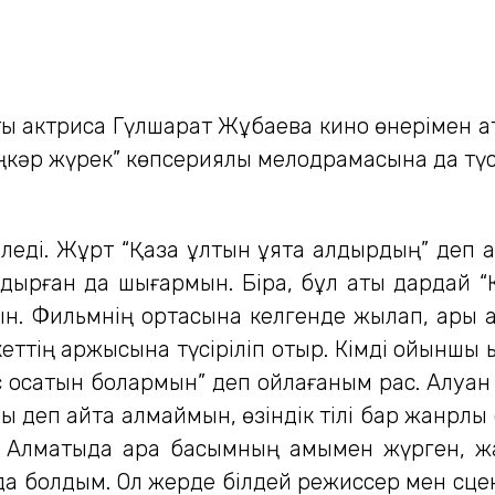
ы актриса Гүлшарат Жұбаева кино өнерімен қата
Іңкәр жүрек” көпсериялы мелодрамасына да тү
леді. Жұрт “Қазақ ұлтын ұятқа қалдырдың” деп 
қалдырған да шығармын. Бірақ, бұл аты дардай
. Фильмнің ортасына келгенде жылап, ары қа
кеттің қаржысына түсіріліп отыр. Кімді ойыншық
с қосатын болармын” деп ойлағаным рас. Алуан 
ды деп айта алмаймын, өзіндік тілі бар жанрл
 Алматыда қара басымның қамымен жүрген, ж
йда болдым. Ол жерде білдей режиссер мен сце