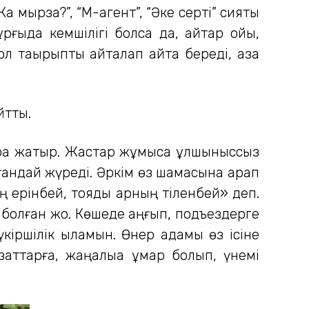
а мырза?”, “М-агент”, “Әке серті” сияқты
рғыда кемшілігі болса да, айтар ойы,
 тақырыпты қайталап айта береді, қаза
йтты.
ара жатыр. Жастар жұмысқа құлшыныссыз
ағандай жүреді. Әркім өз шамасына қарап
ң ерінбей, тояды қарның тіленбей» деп.
олған жоқ. Көшеде қаңғып, подъездерге
үкіршілік қыламын. Өнер адамы өз ісіне
аттарға, жаңалыққа құмар болып, үнемі