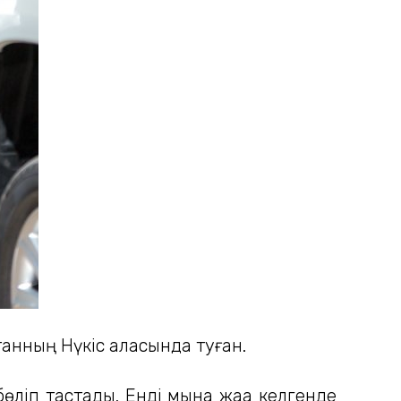
анның Нүкіс қаласында туған.
бөліп тастады. Енді мына жаққа келгенде