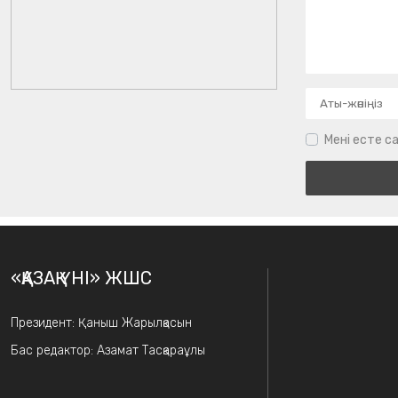
Мені есте са
«ҚАЗАҚ ҮНІ» ЖШС
Президент: Қаныш Жарылқасын
Бас редактор: Азамат Тасқараұлы