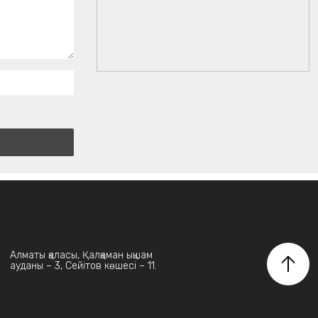
Алматы қаласы, Қалқаман ықшам
ауданы – 3, Сейітов көшесі – 11.