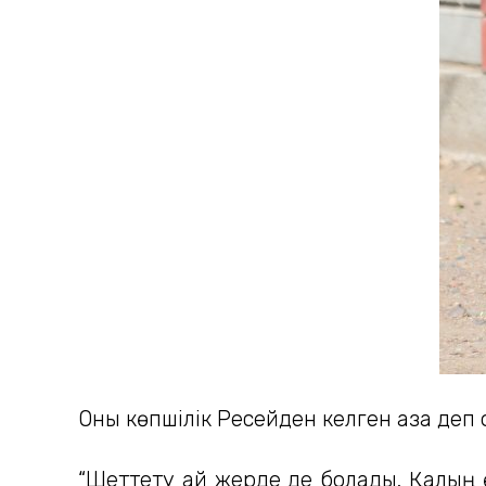
Оны көпшілік Ресейден келген қазақ де
“Шеттету қай жерде де болады. Қалың өз