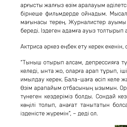
қарғысты жалғыз өзім арқалауым әділетсі
бірнеше фильмдерде ойнадым. Мысалы,
мағынасы терең. Журналистер қауымы с
береді. Іздеген адамға ауыз толтырып 
Актриса әркез еңбек ету керек екенін,
“Тыныш отырып қалсам, депрессияға тү
келеді, ынта жоқ, оларға қарап тұрып, 
қимылдау керек. Бала-шаға өсіп келе ж
Өзім қарапайым отбасының қызымын. Ор
түнеген кездеріміз болды. Сондай кезе
көңілі толып, қанағат танытатын болс
ізденісте жүремін”, – деді ол.