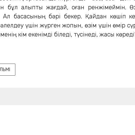
үшін бұл қалыпты жағдай, оған ренжімеймін. Ө
. Ал басқасының бәрі бекер. Қайдан көшіп к
әлелдеу үшін жүрген жоқпын, өзім үшін өмір сүр
ің кім екенімді біледі, түсінеді, жақсы көреді
ЛЬМІ