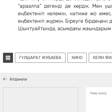
“қарақалпақ” дегенді де көрдік. Мен 
еңбектеніп келемін, нәтиже жоқ емес
еңбектеніп жүрмін. Біреуге бірдеңені д
Шынтуайтында, қасымдағы жақындарым мен
ГҮЛШАРАТ ЖҰБАЕВА
КИНО
КЕЛІН ФИ
Алдыңғы