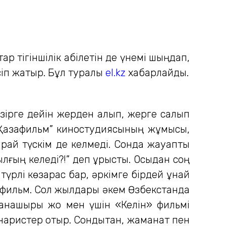
р тігіншілік қабілетін де үнемі шыңдап,
сіп жатыр. Бұл туралы
el.kz
хабарлайды.
қазірге дейін жерден алып, жерге салып
 “Қазақфильм” киностудиясының жұмысы,
рай түскім де келмеді. Сонда жауапты
 қылғың келеді?!” деп ұрысты. Осыдан соң
түрлі көзқарас бар, әркімге бірдей ұнай
ық фильм. Сол жылдары әкем Өзбекстанда
анашыры жоқ мен үшін «Келін» фильмі
наристер отыр. Сондықтан, жаманат пен