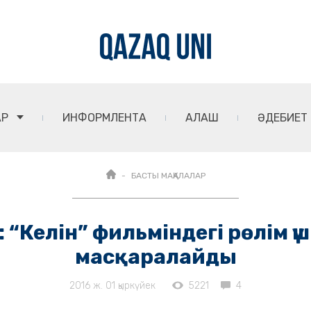
АР
ИНФОРМЛЕНТА
АЛАШ
ӘДЕБИЕТ
БАСТЫ МАҚАЛАЛАР
“Келін” фильміндегі рөлім үш
масқаралайды
2016 ж. 01 қыркүйек
5221
4