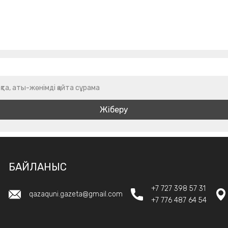
қта, аты-жөнімді қайта сұрама
БАЙЛАНЫС
+7 727 398 57 31
qazaquni.gazeta@gmail.com
+7 776 487 64 54