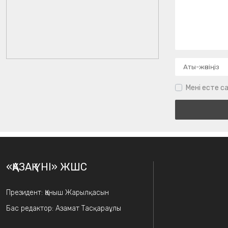
Мені есте са
«ҚАЗАҚ ҮНІ» ЖШС
Президент: Қаныш Жарылқасын
Бас редактор: Азамат Тасқараұлы