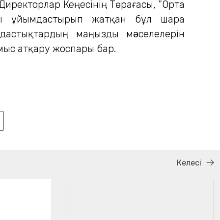
Директорлар Кеңесінің Төрағасы, "Орта
ғы ұйымдастырып жатқан бұл шара
мдастықтардың маңызды мəселелерін
ұмыс атқару жоспары бар.
Келесі