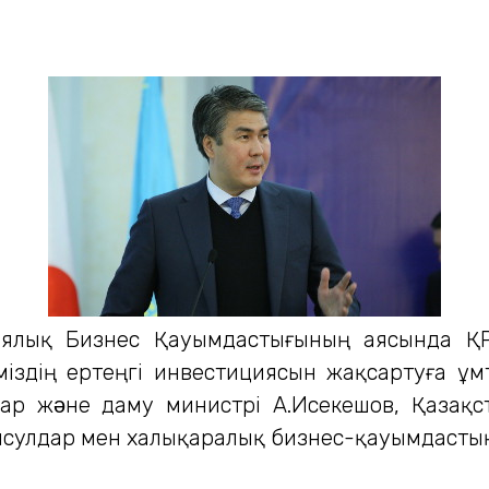
азиялық Бизнес Қауымдастығының аясында Қ
іміздің ертеңгі инвестициясын жақсартуға 
лар жəне даму министрі А.Исекешов, Қазақ
онсулдар мен халықаралық бизнес-қауымдасты