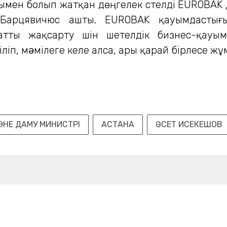
уымен болып жатқан дөңгелек үстелді EUROBAK 
 Барцявичюс ашты. EUROBAK қауымдасты
атты жақсарту үшін шетелдік бизнес-қауы
ліп, мəмілеге келе алса, ары қарай бірлесе ж
ƏНЕ ДАМУ МИНИСТРІ
АСТАНА
ӘСЕТ ИСЕКЕШОВ