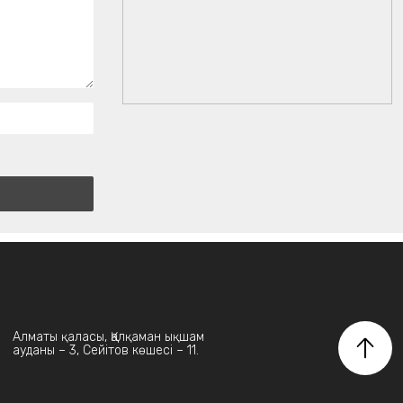
Алматы қаласы, Қалқаман ықшам
ауданы – 3, Сейітов көшесі – 11.