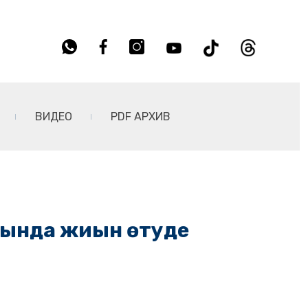
ВИДЕО
PDF АРХИВ
тында жиын өтуде