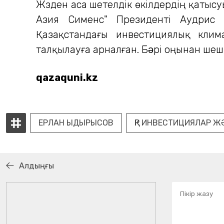
Жүзден аса шетелдік өкілдердің қатыс
Азия Сименс" Президенті Аудрис
Қазақстандағы инвестициялық клим
талқылауға арналған. Бəрі оңынан шеші
qazaquni.kz
ЕРЛАН ЫДЫРЫСОВ
ҚР ИНВЕСТИЦИЯЛАР Ж
Алдыңғы