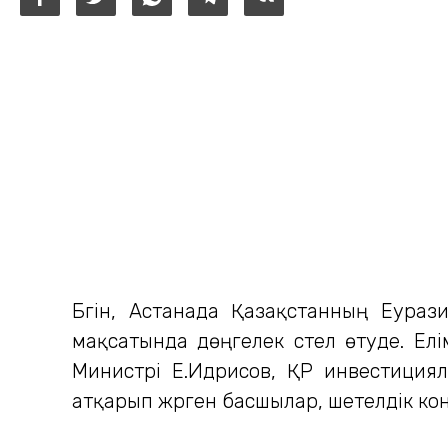
Бүгін, Астанада Қазақстанның Еур
мақсатында дөңгелек үстел өтуде. Ел
Министрі Е.Идрисов, ҚР инвестиция
атқарып жүрген басшылар, шетелдік к