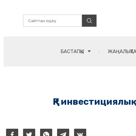
БАСТАПҚЫ
ЖАҢАЛЫҚТ
ҚР инвестициялы