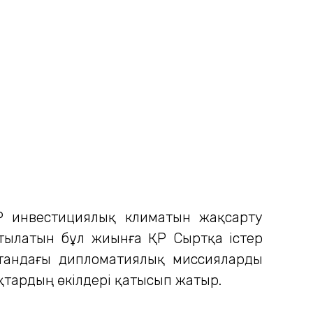
Р инвестициялық климатын жақсарту
ұмтылатын бұл жиынға ҚР Сыртқа істер
стандағы дипломатиялық миссияларды
қтардың өкілдері қатысып жатыр.