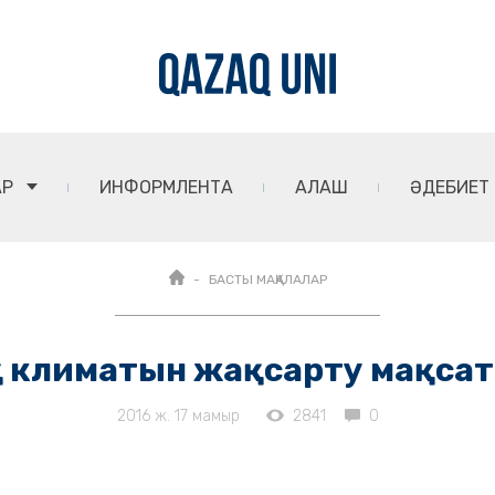
АР
ИНФОРМЛЕНТА
АЛАШ
ӘДЕБИЕТ
БАСТЫ МАҚАЛАЛАР
қ климатын жақсарту мақса
2016 ж. 17 мамыр
2841
0