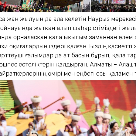
са жан жылуын да ала келетін Наурыз мерекес
ойнауында жатқан алып шаһар үстіміздегі жыл
йында орналасқан қала ықылым заманнан әлем
и оқиғалардың іздері қалған. Біздің қасиетті
 зерттеуші ғалымдар да ат басын бұрып, қала 
өшпес естеліктерін қалдырған. Алматы – Алаш
айраткерлерінің өмірі мен еңбегі осы қаламен