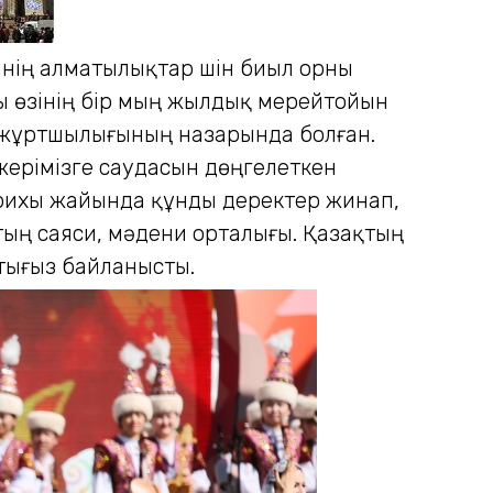
інің алматылықтар үшін биыл орны
ы өзінің бір мың жылдық мерейтойын
 жұртшылығының назарында болған.
 жерімізге саудасын дөңгелеткен
тарихы жайында құнды деректер жинап,
тың саяси, мәдени орталығы. Қазақтың
 тығыз байланысты.