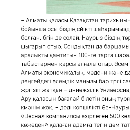
– Алматы қаласы Қазақстан тарихының
бойынша осы біздің сүйікті шаһарымыз
болған, бүгін де солай. Наурыз біздің
шығарып отыр. Сондықтан да баршамыз 
аралықты қамтитын 100-ге тарта шара
табыс­тармен қарсы алғалы отыр. Әсем 
Алматы экономикалық, мәдени және да 
деңгейдегі әлемдік маңызы бар түрлі са
жүргізіп жатқан – дүниежүзілік Универ
Ару қаласын бағалай білетін оның тұр
күмәнім жоқ, – деді көпшілікті Әз-Нау
«Цесна» компаниясы әзірлеген 500 ке
көжеден» қалаған адамға тегін дәм тату