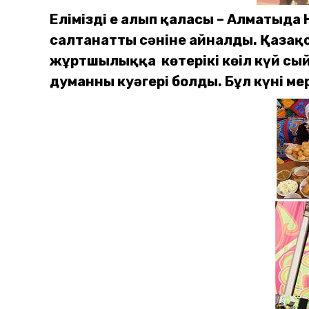
Еліміздің ең алып қаласы – Алматыда 
салтанаттың сәніне айналды. Қаза
жұртшылыққа көтеріңкі көңіл күй с
думанның куәгері болды. Бұл күні 