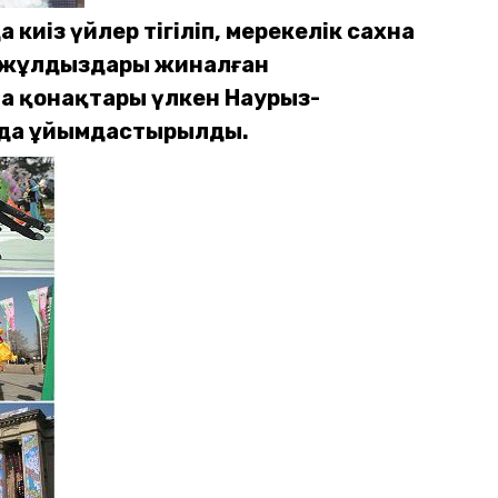
 киіз үйлер тігіліп, мерекелік сахна
да жұлдыздары жиналған
ла қонақтары үлкен Наурыз-
ында ұйымдастырылды.