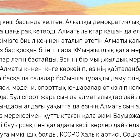
 көш басында келген. Алғашқы демократиялық 
да шаңырақ көтерді. Алматылықтар қашан да еле
 төрімізге биыл кеңінен аталып өтетін Алматы 
бас қосқан бүгінгі шара «Мыңжылдық қала мере
лар легін бастайды. Өзінің бір мың жылдық м
Алматы күннен-күнге көркейіп, өзінің қайталан
басқа да салалар бойынша тұрақты даму үстін
яси, мәдени, спорттық іс-шаралар өткізіліп кел
сиада. Бұл спорт жарысын да алматылықтар лайық
ғындары алдағы уақытта да өзінің Алматысын 
рыз мерекесімен құттықтаған қала әкімі Бауыр
лі бауырсақ пен қаладағы кәсіпкерлер дайынд
ға мүмкіндік болды. КССРО Халық артисі, Социа