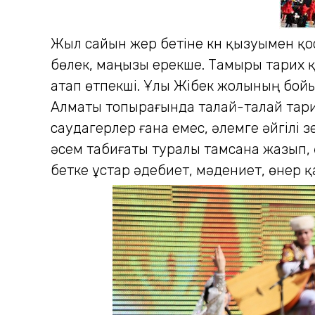
Жыл сайын жер бетіне күн қызуымен қо
бөлек, маңызы ерекше. Тамыры тарих қ
атап өтпекші. Ұлы Жібек жолының бо
Алматы топырағында талай-талай тарих
саудагерлер ғана емес, әлемге әйгілі
әсем табиғаты туралы тамсана жазып, 
бетке ұстар әдебиет, мәдениет, өнер қ