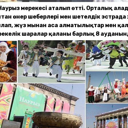
Наурыз мерекесі аталып өтті. Орталық алаңда
қстан өнер шеберлері мен шетелдік эстра
ыйлап, жүз мыңнан аса алматылықтар мен қа
мерекелік шаралар қаланың барлық 8 аудан