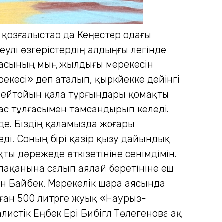
қозғалыстар да Кеңестер одағы
улі өзгерістердің алдыңғы легінде
қаласының мың жылдығы мерекесін
кесі» деп аталып, қыркүйекке дейінгі
ерейтойын қала тұрғындары қомақты
бас тұлғасымен тамсандырып келеді.
де. Біздің қаламызда жоғары
еді. Соның бірі қазір қызу дайындық
ты дәрежеде өткізетініне сенімдімін.
алақанына салып аялай беретініне еш
жан Байбек. Мерекелік шара аясында
аған 500 литрге жуық «Наурыз-
листік Еңбек Ері Бибігүл Төлегенова ақ