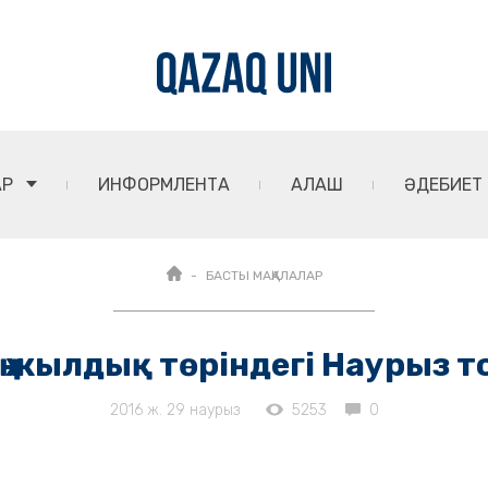
АР
ИНФОРМЛЕНТА
АЛАШ
ӘДЕБИЕТ
БАСТЫ МАҚАЛАЛАР
ң жылдық төріндегі Наурыз т
2016 ж. 29 наурыз
5253
0