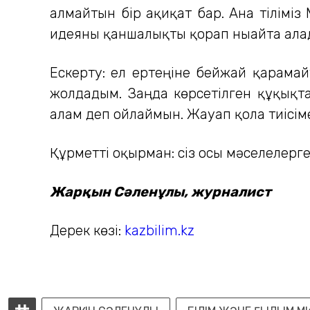
алмайтын бір ақиқат бар. Ана тіліміз М
идеяны қаншалықты қорғап нығайта ала
Ескерту: ел ертеңіне бейжай қарамай
жолдадым. Заңда көрсетілген құқықт
алам деп ойлаймын. Жауап қолға тиісі
Құрметті оқырман: сіз осы мәселелерг
Жарқын Сәленұлы, журналист
Дерек көзі:
kazbilim.kz