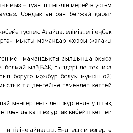
ғымыз – туған тіліміздің мерейін үстем
даусыз. Сондықтан оған бейжай қарай
бейе түспек. Алайда, еліміздегі еңбек
герген мықты мамандар жоғары жалақы
ілгенімен мамандықты ағылшынша оқыса
да болмай ма?(БАҚ өкілдері де техника
рып беруге мәжбүр болуы мүмкін ғой)
рмыстық тіл деңгейіне төмендеп кетпей
аппай меңгертеміз деп жүргенде ұлттық
гіден де қатігез ұрпақ көбейіп кетпей
тің тіліне айналды. Енді ешкім өзгерте