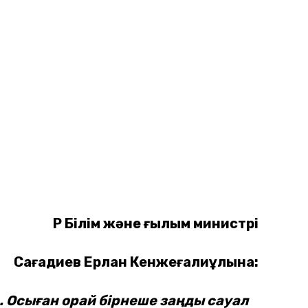
ҚР Білім және ғылым министрі
Сағадиев Ерлан Кенжеғалиұлына:
. Осыған орай бірнеше заңды сауал