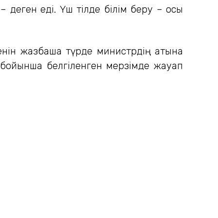
 – деген еді. Үш тілде білім беру – осы
денін жазбаша түрде министрдің атына
 бойынша белгіленген мерзімде жауап