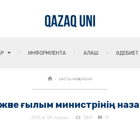
АР
ИНФОРМЛЕНТА
АЛАШ
ӘДЕБИЕТ
БАСТЫ МАҚАЛАЛАР
 және ғылым министрінің наз
2016 ж. 04 наурыз
3841
10