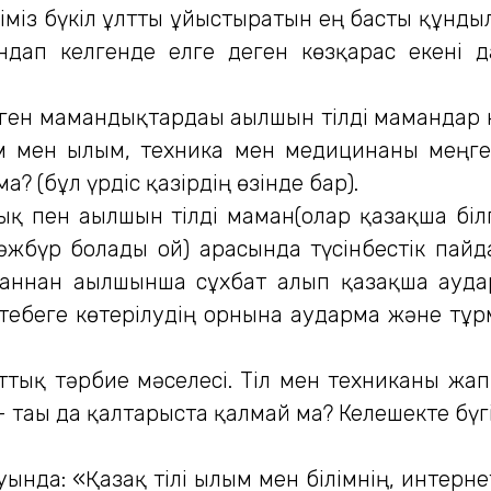
гіміз бүкіл ұлтты ұйыстыратын ең басты құндылы
ындап келгенде елге деген көзқарас екені 
ген мамандықтардағы ағылшын тілді мамандар кө
ім мен ғылым, техника мен медицинаны мең
? (бұл үрдіс қазірдің өзінде бар).
ық пен ағылшын тілді маман(олар қазақша б
мәжбүр болады ғой) арасында түсінбестік пай
аманнан ағылшынша сұхбат алып қазақша ауда
ртебеге көтерілудің орнына аударма және тұ
 ұлттық тәрбие мәселесі. Тіл мен техниканы ж
тағы да қалтарыста қалмай ма? Келешекте бүгін
да: «Қазақ тілі ғылым мен білімнің, интернет