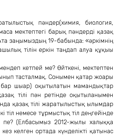
атылыстық пәндер(химия, биология,
лмаса мектептегі барық пәндерді қазақ
 (Ата заңымыздың 19-бабында: «әркімнің
шылық тілін еркін таңдап алуға құқығы
өмендеп кетпей ме? Өйткені, мектептен
ынып тасталмақ. Сонымен қатар жоғары
 бар шығар) оқытылатын мамандықтар
қазақ тілі пән ретінде оқытылғанымен
онда қазақ тілі жаратылыстық ғылымдар
кі тіл немесе тұрмыстық тіл деңгейінде
 пе? (Елбасымыз 2012-жылғы халыққа
 кез келген ортада күнделікті қатынас