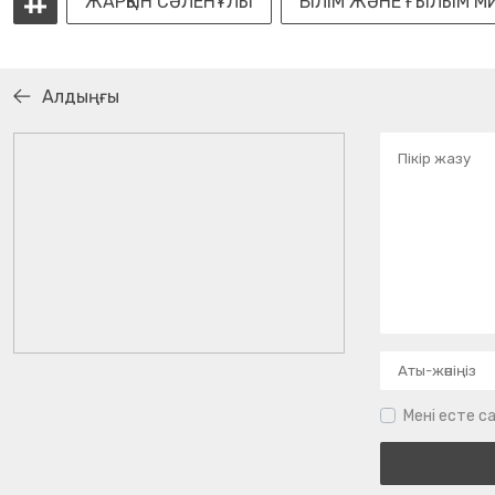
ЖАРҚЫН СӘЛЕНҰЛЫ
БІЛІМ ЖӘНЕ ҒЫЛЫМ М
Алдыңғы
Мені есте са