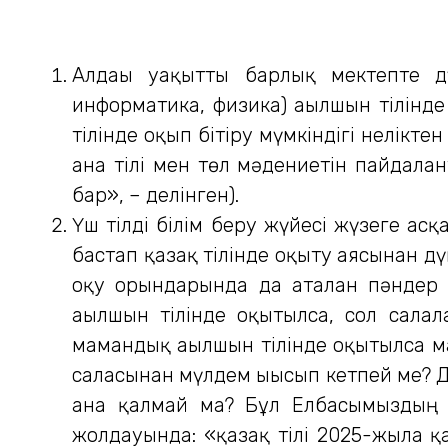
Алдағы уақытты барлық мектепте д
информатика, физика) ағылшын тілінде
тілінде оқып бітіру мүмкіндігі нелікт
ана тілі мен төл мәдениетін пайдалан
бар», – делінген).
Үш тілді білім беру жүйесі жүзеге ас
бастап қазақ тілінде оқыту аясынан 
оқу орындарында да аталған пәндер
ағылшын тілінде оқытылса, сол салал
мамандық ағылшын тілінде оқытылса ма
саласынан мүлдем ығысып кетпей ме? Де
ғана қалмай ма? Бұл Елбасымыздың 
жолдауында: «қазақ тілі 2025-жылға қ