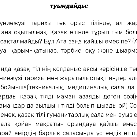
туындайды:
үниежүзі тарихы тек орыс тілінде, ал жар
 ғана оқытылмақ. Қазақ елінде тұрып тым бо
ен сақталмайды? Бұл Ата заңға қайшы емес пе?
уға, қарым-қатынас, тәрбие, оқу және шығарма
қанда қазақ тілінің қолданыс аясы керісінше т
дүниежүзі тарихы мен жаратылыстық пәндер ал
 бойынша(техникалық, медициналық сала да
ардағы қазақ тілді маман азаяды деген сөз(
мандар да ағылшын тілді болып шығады ғой) С
мек, қазақ тілі гуманитарлық сала мен ауыз е
алға қойған мақсатын орындауға қайшы емес
арай өмірдің барлық саласында үстемдік етіп,