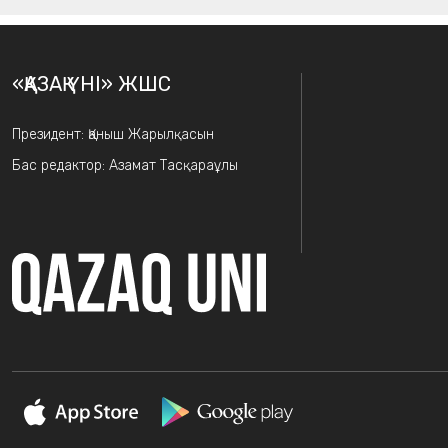
«ҚАЗАҚ ҮНІ» ЖШС
Президент: Қаныш Жарылқасын
Бас редактор: Азамат Тасқараұлы