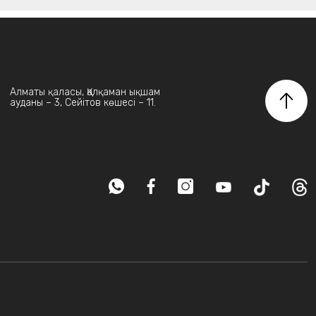
Алматы қаласы, Қалқаман ықшам
ауданы – 3, Сейітов көшесі – 11.