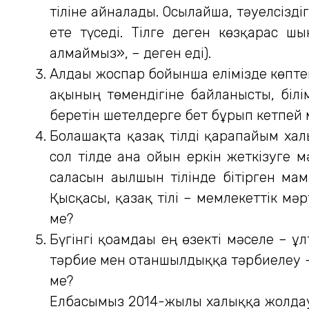
тіліне айналады. Осылайша, тәуелсізді
ете түседі. Тілге деген көзқарас ш
алмаймыз», – деген еді).
Алдағы жоспар бойынша елімізде көпте
ақының төмендігіне байланысты, біл
беретін шетелдерге бет бұрып кетпей ма
Болашақта қазақ тілді қарапайым хал
сол тілде ғана ойын еркін жеткізуге 
саласын ағылшын тілінде бітірген м
Қысқасы, қазақ тілі – мемлекеттік мә
ме?
Бүгінгі қоғамдағы ең өзекті мәселе –
тәрбие мен отаншылдыққа тәрбиелеу – 
ме?
Елбасымыз 2014-жылғы халыққа жолдауын