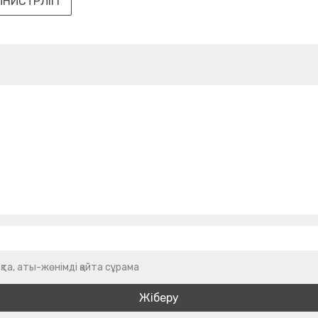
ИНИСТРЛІГІ
қта, аты-жөнімді қайта сұрама