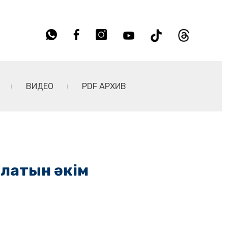
ВИДЕО
PDF АРХИВ
алатын әкім