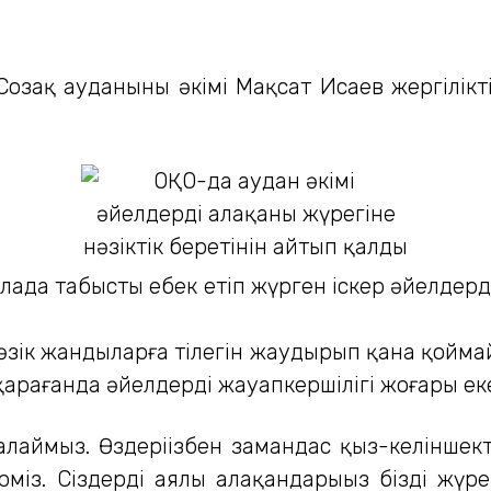
Созақ ауданының әкімі Мақсат Исаев жергілі
лада табысты еңбек етіп жүрген іскер әйелде
нәзік жандыларға тілегін жаудырып қана қоймай
қарағанда әйелдердің жауапкершілігі жоғары е
ағалаймыз. Өздеріңізбен замандас қыз-келіншек
із. Сіздердің аялы алақандарыңыз біздің жүрег