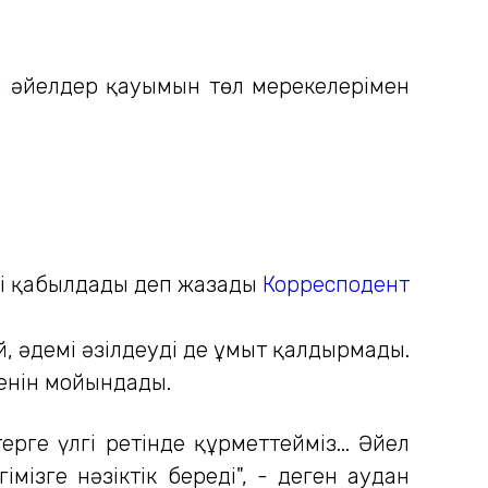
кті әйелдер қауымын төл мерекелерімен
рді қабылдады деп жазады
Корресподент
, әдемі әзілдеуді де ұмыт қалдырмады.
кенін мойындады.
терге үлгі ретінде құрметтейміз... Әйел
імізге нәзіктік береді", - деген аудан