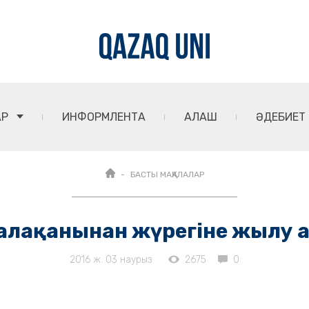
АР
ИНФОРМЛЕНТА
АЛАШ
ӘДЕБИЕТ
БАСТЫ МАҚАЛАЛАР
 алақанынан жүрегіне жылу 
2016 ж. 03 наурыз
2675
0