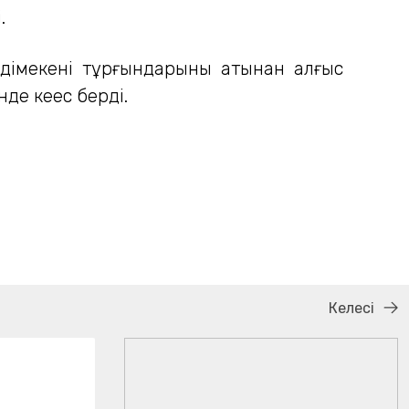
.
лдімекені тұрғындарының атынан алғыс
де кеңес берді.
Келесі