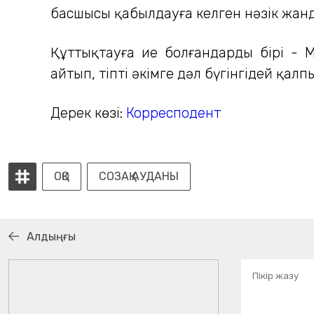
басшысы қабылдауға келген нәзік жанд
Құттықтауға ие болғандардың бірі - 
айтып, тіпті әкімге дәл бүгінгідей қал
Дерек көзі:
Корресподент
ОҚО
СОЗАҚ АУДАНЫ
Алдыңғы