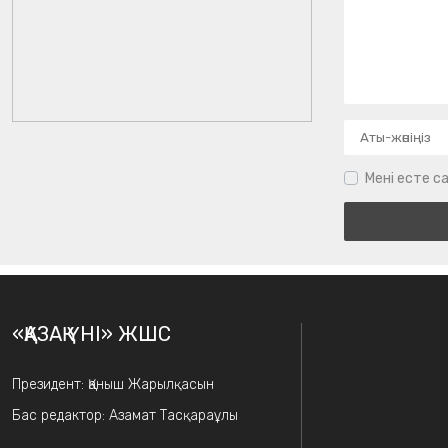
Мені есте са
«ҚАЗАҚ ҮНІ» ЖШС
Президент: Қаныш Жарылқасын
Бас редактор: Азамат Тасқараұлы