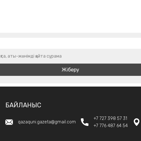
қта, аты-жөнімді қайта сұрама
БАЙЛАНЫС
+7 727 398 57 31
qazaquni.gazeta@gmail.com
+7 776 487 64 54