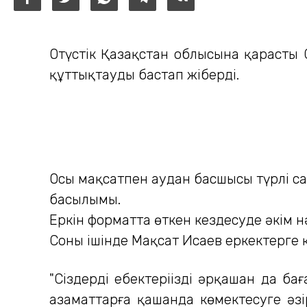
Оңтүстік Қазақстан облысына қарасты 
құттықтауды бастап жіберді.
Осы мақсатпен аудан басшысы түрлі са
басылымы.
Еркін форматта өткен кездесуде әкім 
Соның ішінде Мақсат Исаев еркектерге 
"Сіздердің еңбектеріңізді әрқашан да б
азаматтарға қашанда көмектесуге әзірм