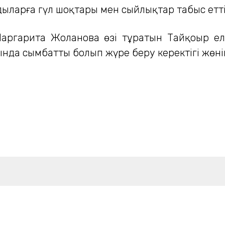
ыларға гүл шоқтары мен сыйлықтар табыс етті
Маргарита Жоланова өзі тұратын Тайқоңыр е
пында сымбатты болып жүре беру керектігі жөнін