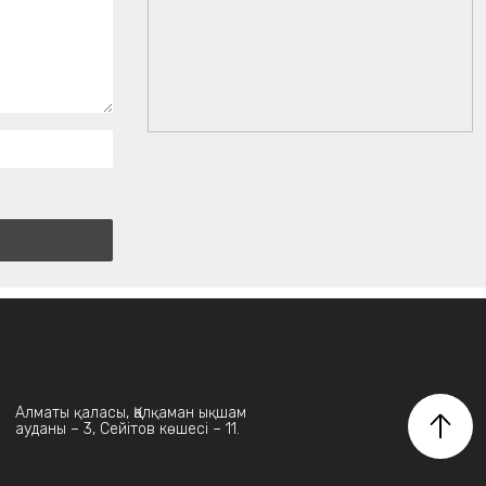
Алматы қаласы, Қалқаман ықшам
ауданы – 3, Сейітов көшесі – 11.