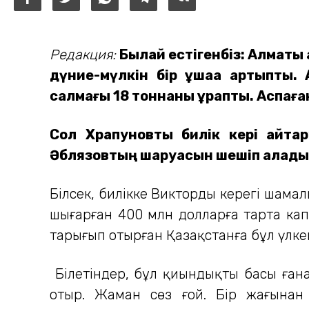
Редакция:
Былай естігенбіз: Алматы 
дүние-мүлкін бір ұшаққа артыпты.
салмағы 18 тоннаны құрапты. Аспаға
Сол Храпуновты билік кері қайта
Әблязовтың шаруасын шешіп алады. 
Білсек, билікке Виктордың керегі шам
шығарған 400 млн долларға тарта кап
тарығып отырған Қазақстанға бұл үлке
Білетіндер, бұл қиындықтың басы ған
отыр. Жаман сөз ғой. Бір жағынан