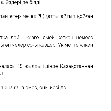
. Өздері де білді.
пай өтер ме еді?! (Қатты айтып қойған
тқа дейін көзге ілмей кеткен немесе
 әңгімелер соңғы кездері Үкіметте үлкен
йналасы 15 жылдың ішінде Қазақстаннан
ы!
қша ғана емес, оның иесі де…