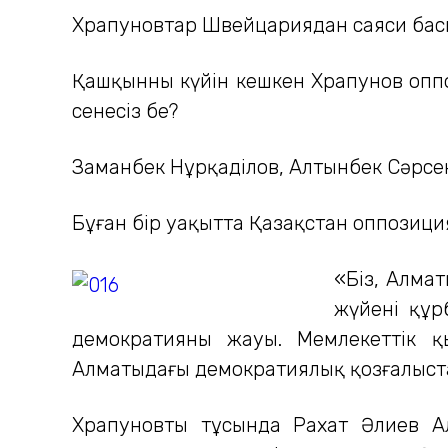
Храпуновтар Швейцариядан саяси баспа
Қашқынның күйін кешкен Храпунов оппоз
сенесіз бе?
Заманбек Нұрқаділов, Алтынбек Сәрсе
Бұған бір уақытта Қазақстан оппозици
«Біз, Алмат
жүйенің құ
демократияның жауы. Мемлекеттік 
Алматыдағы демократиялық қозғалыст
Храпуновтың тұсында Рахат Әлиев Ал