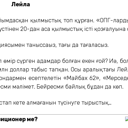
Лейла
йымдасқан қылмыстық топ құрған. «ОПГ-лардың
үстінен 20-дан аса қылмыстық істің қозғалуына
ясымен таныссаңыз, тағы да таңғаласыз.
 өмір сүрген адамдар болған екен ғой? Иә, б
млн доллар табыс тапқан. Осы аралықтағы Лейла
ондармен есептелетін «Майбах 62», «Мерсед
ресми мәлімет. Бейресми байлық бұдан да көп.
астап кете алмағанын түсінуге тырыстық…
зиционер ме?