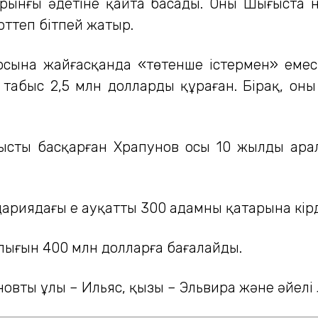
ынғы әдетіне қайта басады. Оның Шығыста на
ттеп бітпей жатыр.
лосына жайғасқанда «төтенше істермен» емес
 табыс 2,5 млн долларды құраған. Бірақ, оның
ты басқарған Храпунов осы 10 жылдың арал
риядағы ең ауқатты 300 адамның қатарына кірд
йлығын 400 млн долларға бағалайды.
овтың ұлы – Ильяс, қызы – Эльвира және әйелі