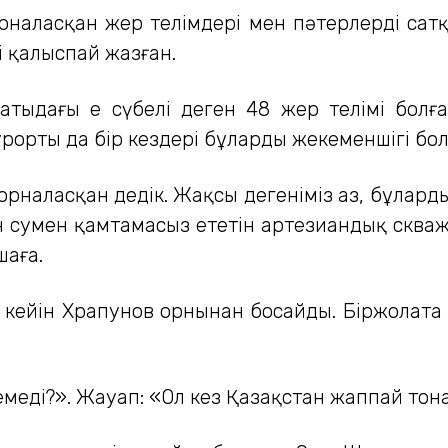
аласқан жер телімдері мен пәтерлерді сатқа
і қалыспай жазған.
атыдағы ең сүбелі деген 48 жер телімі бол
ты да бір кездері бұлардың жекеменшігі болы
е орналасқан дедік. Жақсы дегеніміз аз, бұлард
н сумен қамтамасыз ететін артезиандық сква
шаға.
кейін Храпунов орнынан босайды. Біржолата 
емеді?». Жауап: «Ол кез Қазақстан жаппай тон