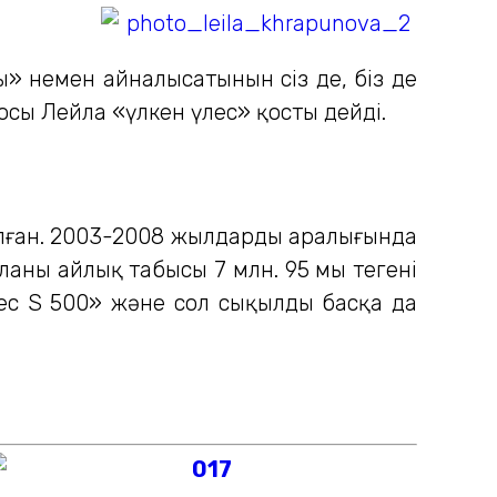
» немен айналысатынын сіз де, біз де
 осы Лейла «үлкен үлес» қосты дейді.
олған. 2003-2008 жылдардың аралығында
ның айлық табысы 7 млн. 95 мың теңгені
ес S 500» және cол сықылды басқа да