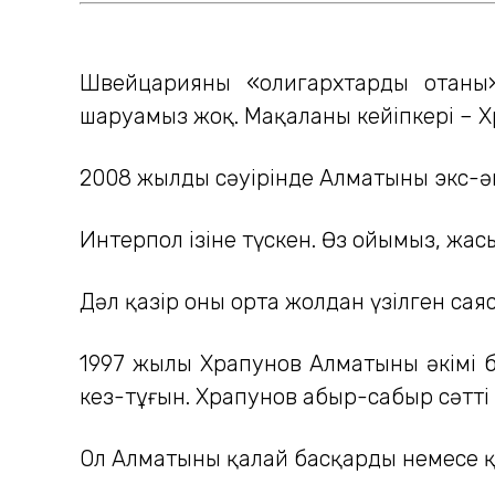
Швейцарияны «олигархтардың отаны»
шаруамыз жоқ. Мақаланың кейіпкері – Х
2008 жылдың сәуірінде Алматының экс-
Интерпол ізіне түскен. Өз ойымыз, жа
Дәл қазір оның орта жолдан үзілген сая
1997 жылы Храпунов Алматының әкімі 
кез-тұғын. Храпунов абыр-сабыр сәтті ө
Ол Алматыны қалай басқарды немесе 