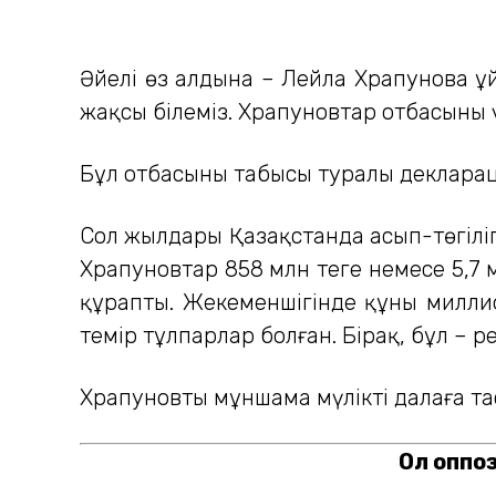
Әйелі өз алдына – Лейла Храпунова ұ
жақсы білеміз. Храпуновтар отбасының 
Бұл отбасының табысы туралы деклараци
Сол жылдары Қазақстанда асып-төгіліп
Храпуновтар 858 млн теңге немесе 5,7 
құрапты. Жекеменшігінде құны милли
темір тұлпарлар болған. Бірақ, бұл – 
Храпуновтың мұншама мүлікті далаға т
Ол оппо