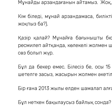
Мұнайдың арзандағанын айтамыз. Жоқ, рас
Кім біледі, мұнай арзандамаса, билік
жоқпыз ба?).
Қазір қалай? Мұнайға бағынышты бюд
ресмилеп айтқанда, көлеңкелі жолмен ше
сөз болып жүр.
Бұл да бекер емес. Білесіз бе, осы 1
шетелге заңсыз, жасырын жолмен әкет
Бір ғана 2013 жылы елден шамалап алға
Бұл неткен бақылаусыз байлық сонда?