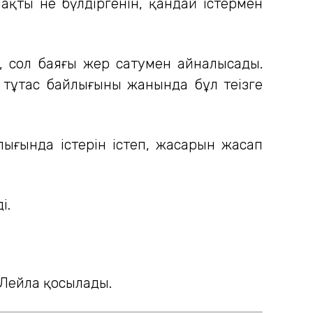
қты не бүлдіргенін, қандай істермен
, сол баяғы жер сатумен айналысады.
 тұтас байлығының жанында бұл теңізге
ығында істерін істеп, жасарын жасап
і.
 Лейла қосылады.