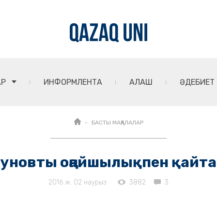
АР
ИНФОРМЛЕНТА
АЛАШ
ӘДЕБИЕТ
БАСТЫ МАҚАЛАЛАР
уновты оңайшылықпен қайт
2016 ж. 02 наурыз
3882
3