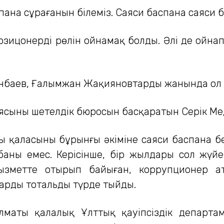
на сұрағанын білеміз. Саяси баспана саяси бо
ицонердің рөлін ойнамақ болды. Әлі де ойнап к
нбаев, Ғалымжан Жақияновтардың жанында ол 
ясының шетелдік бюросын басқаратын Серік Мед
ы қаласының бұрынғы әкіміне саяси баспана б
рбаны емес. Керісінше, бір жылдары сол жүй
қызметте отырып байыған, коррупционер ат
арды тотальды түрде тыйды.
маты қалалық Ұлттық қауіпсіздік департамен