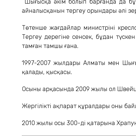
Шығысқа әкім болып барғанда да бұр
айналысқанын тергеу орындары әлі зер
Төтенше жағдайлар министрінің крес
Тергеу дерегіне сенсек, бұдан түскен
тамған тамшы ғана.
1997-2007 жылдары Алматы мен Шығыс
қалады, қысқасы.
Осының арқасында 2009 жылы ол Швейца
Жергілікті ақпарат құралдары оның ба
2010 жылы осы 300-дің қатарына Храпун