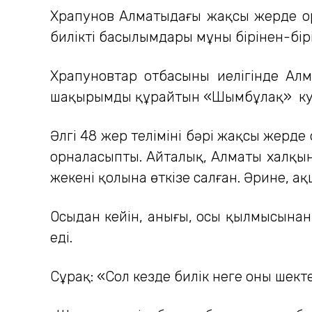
Храпунов Алматыдағы жақсы жерде орн
биліктің басылымдары мұны бірінен-бір
Храпуновтар отбасының иелігінде Алм
шақырымды құрайтын «Шымбұлақ» курор
Әлгі 48 жер телімінің бәрі жақсы жерд
орналасыпты. Айталық, Алматы халқы
жекенің қолына өткізе салған. Әрине, ақ
Осыдан кейін, анығы, осы қылмысынан 
еді.
Сұрақ: «Сол кезде билік неге оны шект