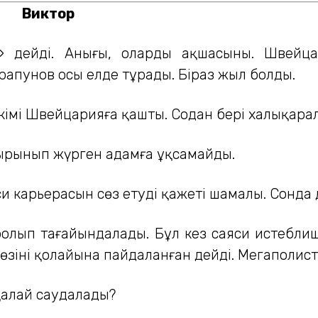
Виктор
 дейді. Анығы, олардың ақшасының. Швейц
рапунов осы елде тұрады. Біраз жыл болды.
әкімі Швейцарияға қашты. Содан бері халықара
сырынып жүрген адамға ұқсамайды.
си карьерасын сөз етудің қажеті шамалы. Сонда
болып тағайындалады. Бұл кез саяси истебл
зінің қолайына пайдаланған дейді. Мегаполисті
қалай саудалады?