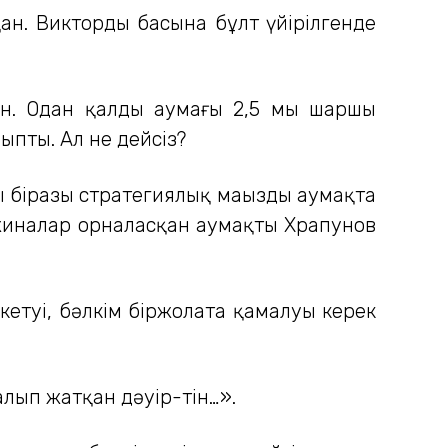
н. Виктордың басына бұлт үйірілгенде
ған. Одан қалды аумағы 2,5 мың шаршы
пты. Ал не дейсіз?
ың біразы стратегиялық маңызды аумақта
жиналар орналасқан аумақты Храпунов
кетуі, бәлкім біржолата қамалуы керек
алып жатқан дәуір-тін…».