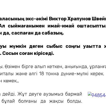
қаласының экс-әкімі Виктор Храпунов Швейц
 Ал сыймағанымен қимай-қимай қоштасыпты
н да, саспаған да сабазың.
руы мүмкін деген сыбыс соңғы уақытта
Сосын соған кіріседі.
алы. Өзімен бірге алып кеткен, анығында, ұрл
италы және әлгі 18 тонна дүние-мүлкі кере
н көмек…
а дейді. Жұт деуге аузымыз бармай
 бұлай болғаны да жақсы болды.