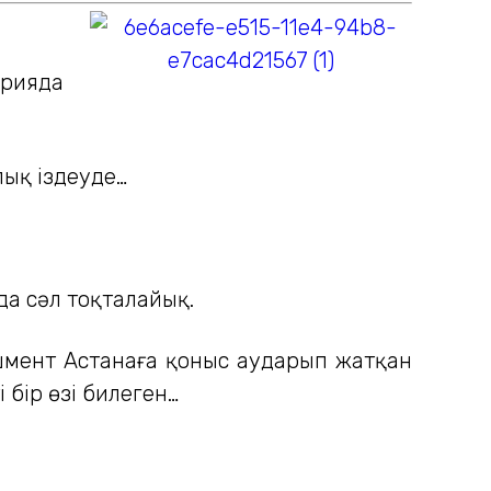
арияда
лық іздеуде…
 да сәл тоқталайық.
ишмент Астанаға қоныс аударып жатқан
 бір өзі билеген…