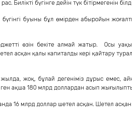
. Биліктің бүгінге дейін түк бітірмегенін білдік
тің бүгінгі буыны бұл өмірден абыройын жоғалт
жеттің өзін бекіте алмай жатыр. Осы уақы
тел асқан қалың капиталды кері қайтару туралы
5 жылда, жоқ, бұлай дегеніміз дұрыс емес, а
ілген ақша 180 млрд доллардан асып жығылыпт
нда 16 млрд доллар шетел асқан. Шетел асқан а