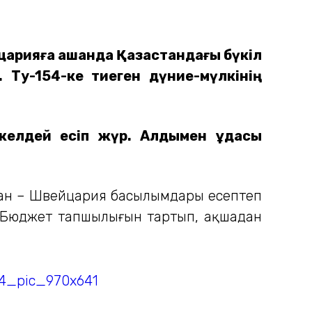
арияға қашқанда Қазақстандағы бүкіл
. Ту-154-ке тиеген дүние-мүлкінің
 желдей есіп жүр. Алдымен құдасы
анған – Швейцария басылымдары есептеп
к. Бюджет тапшылығын тартып, ақшадан