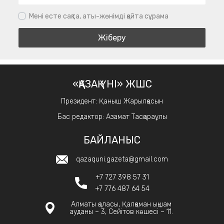
Мені есте сақта, аты-жөнімді қайта сұрама
«ҚАЗАҚ ҮНІ» ЖШС
Президент: Қаныш Жарылқасын
Бас редактор: Азамат Тасқараұлы
БАЙЛАНЫС
qazaquni.gazeta@gmail.com
+7 727 398 57 31
+7 776 487 64 54
Алматы қаласы, Қалқаман ықшам
ауданы – 3, Сейітов көшесі – 11.