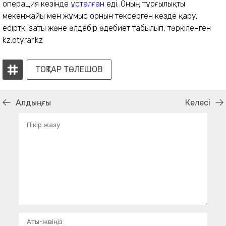
операция кезінде
ұсталған
еді. Оның тұрғылықты
мекенжайы мен жұмыс орнын тексерген кезде қару,
есірткі заты және әлдебір әдебиет табылып, тәркіленген
kz.otyrar.kz
ТОҚТАР ТӨЛЕШОВ
Алдыңғы
Келесі