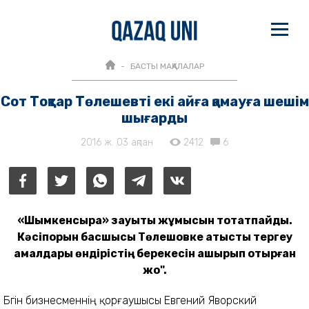
БАСТЫ МАҚАЛАЛАР
Сот Тоқтар Төлешевті екі айға қамауға шешім
шығарды
2016 ж. 03 ақпан
2412
6
«Шымкенсыра» зауыты жұмысын тоқтатпайды.
Кәсіпорын басшысы Төлешовке қатысты тергеу
амалдары өндірістің берекесін қашырып отырған
жоқ".
Бүгін бизнесменнің қорғаушысы Евгений Яворский