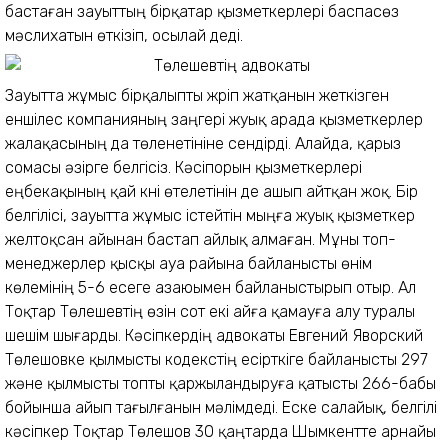
бастаған зауыттың бірқатар қызметкерлері баспасөз
мәслихатын өткізіп, осылай деді.
Зауытта жұмыс бірқалыпты жүріп жатқанын жеткізген
еншілес компанияның заңгері жуық арада қызметкерлер
жалақасының да төленетініне сендірді. Алайда, қарыз
сомасы әзірге белгісіз. Кәсіпорын қызметкерлері
еңбекақының қай күні өтелетінін де ашып айтқан жоқ. Бір
белгілісі, зауытта жұмыс істейтін мыңға жуық қызметкер
желтоқсан айынан бастап айлық алмаған. Мұны топ-
менеджерлер қысқы ауа райына байланысты өнім
көлемінің 5-6 есеге азаюымен байланыстырып отыр. Ал
Тоқтар Төлешевтің өзін сот екі айға қамауға алу туралы
шешім шығарды. Кәсіпкердің адвокаты Евгений Яворский
Төлешовке қылмысты кодекстің есірткіге байланысты 297
және қылмысты топты қаржыландыруға қатысты 266-бабы
бойынша айып тағылғанын мәлімдеді. Еске салайық, белгілі
кәсіпкер Тоқтар Төлешов 30 қаңтарда Шымкентте арнайы