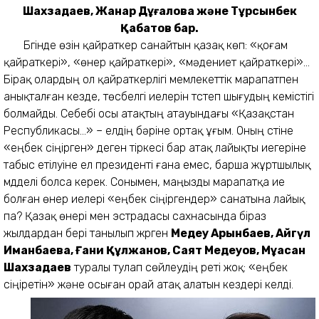
Шахзадаев, Жанар Дұғалова және Тұрсынбек
Қабатов бар.
Бүгінде өзін қайраткер санайтын қазақ көп: «қоғам
қайраткері», «өнер қайраткері», «мәдениет қайраткері»...
Бірақ олардың ол қайраткерлігі мемлекеттік марапатпен
анықталған кезде, төсбелгі иелерін түстеп шығудың кемістігі
болмайды. Себебі осы атақтың атауындағы «Қазақстан
Республикасы...» – елдің бәріне ортақ ұғым. Оның үстіне
«еңбек сіңірген» деген тіркесі бар атақ лайықты иегеріне
табыс етілуіне ел президенті ғана емес, барша жұртшылық
мүдделі болса керек. Сонымен, маңызды марапатқа ие
болған өнер иелері «еңбек сіңіргендер» санатына лайық
па? Қазақ өнері мен эстрадасы сахнасында біраз
жылдардан бері танылып жүрген
Медеу Арынбаев, Айгүл
Иманбаева, Ғани Құлжанов, Саят Медеуов, Мұқасан
Шахзадаев
туралы тулап сөйлеудің реті жоқ: «еңбек
сіңіретін» және осыған орай атақ алатын кездері келді.