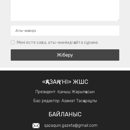
Мені есте сақта, аты-жөнімді қайта сұрама
«ҚАЗАҚ ҮНІ» ЖШС
Президент: Қаныш Жарылқасын
Бас редактор: Азамат Тасқараұлы
БАЙЛАНЫС
qazaquni.gazeta@gmail.com