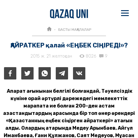
БАСТЫ МАҚАЛАЛАР
ҚАЙРАТКЕР қалай «ЕҢБЕК СІҢІРЕДІ»?
2015 ж. 21 желтоқсан
8026
9
Ақпарат ағынынан белгілі болғандай, Тәуелсіздік
күніне орай әртүрлі дәрежедегі мемлекеттік
марапатқа ие болған 200-ден астам
қазақстандықтардың арасында бір топ өнер өрендері
«Қазақстанның еңбек сіңірген қайраткері» атағын
алды. Олардың қатарында Медеу Арынбаев, Айгүл
Иманбаева, Ғани Құлжанов, Саят Медеуов, Мұқасан