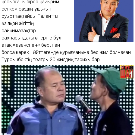
қосылғаны бірер қайырым
селкем сөздің ұшығын
суыртпақтайды. Талантты
әзілқой жігіттің
сайқымазақтар
сахнасындағы өнеріне бұл
атақ «аванспен» берілген
болса керек... Әйтпегенде құрылғанына бес жыл болмаған
Тұрсынбектің театры 20 жылдық
тарихы бар