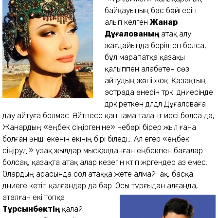
байқауының бас бәйгесін
алып келген
Жанар
Дұғалованың
атақ алу
жағдайында берілген болса,
бұл марапатқа қазақы
қалыппен алабөтен сөз
айтудың жөні жоқ. Қазақтың
эстрада өнерін түркі дүниесінде
дүркіреткен дүлдүл Дұғаловаға
дау айтуға болмас. Әйтпесе қаншама талант иесі болса да,
Жанардың «еңбек сіңіргеніне» небәрі бірер жыл ғана
болған әнші екенін екінің бірі біледі... Ал егер «еңбек
сіңіруді» ұзақ жылдар мысқалданған еңбекпен бағалар
болсақ, қазақта атақ алар кезегін күтіп жүргендер аз емес.
Олардың арасында сол атаққа жете алмай-ақ, басқа
дүниеге кетіп қалғандар да бар. Осы
тұрғыдан алғанда,
аталған екі топқа
Тұрсынбектің
қалай