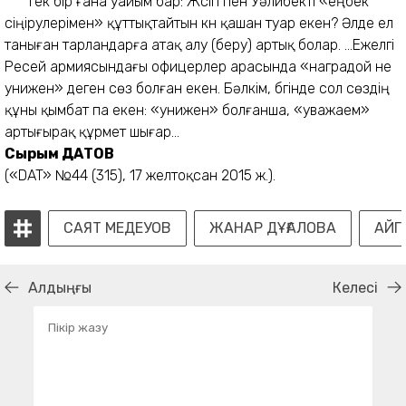
Тек бір ғана уайым бар: Жүсіп пен Уәлибекті «еңбек
сіңірулерімен» құттықтайтын күн қашан туар екен? Әлде ел
таныған тарландарға атақ алу (беру) артық болар. ...Ежелгі
Ресей армиясындағы офицерлер арасында «наградой не
унижен» деген сөз болған екен. Бәлкім, бүгінде сол сөздің
құны қымбат па екен: «унижен» болғанша, «уважаем»
артығырақ құрмет шығар...
Сырым ДАТОВ
(«DAT» №44 (315), 17 желтоқсан 2015 ж.).
САЯТ МЕДЕУОВ
ЖАНАР ДҰҒАЛОВА
АЙГ
Алдыңғы
Келесі