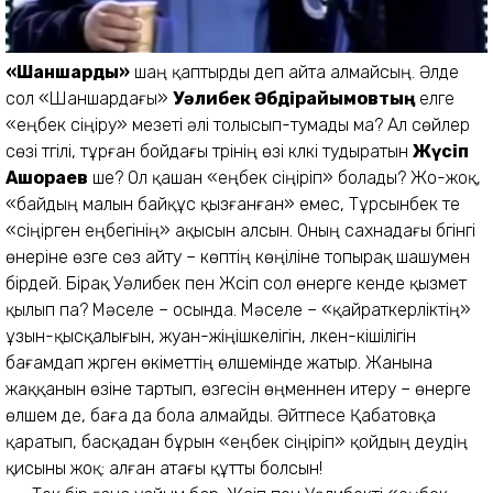
«Шаншарды»
шаң қаптырды деп айта алмайсың. Әлде
сол «Шаншардағы»
Уәлибек Әбдірайымовтың
елге
«еңбек сіңіру» мезеті әлі толысып-тумады ма? Ал сөйлер
сөзі түгілі, тұрған бойдағы түрінің өзі күлкі тудыратын
Жүсіп
Ақшораев
ше? Ол қашан «еңбек сіңіріп» болады? Жо-жоқ,
«байдың малын байқұс қызғанған» емес, Тұрсынбек те
«сіңірген еңбегінің» ақысын алсын. Оның сахнадағы бүгінгі
өнеріне өзге сөз айту – көптің көңіліне топырақ шашумен
бірдей. Бірақ Уәлибек пен Жүсіп сол өнерге кенде қызмет
қылып па? Мәселе – осында. Мәселе – «қайраткерліктің»
ұзын-қысқалығын, жуан-жіңішкелігін, үлкен-кішілігін
бағамдап жүрген өкіметтің өлшемінде жатыр. Жанына
жаққанын өзіне тартып, өзгесін өңменнен итеру – өнерге
өлшем де, баға да бола алмайды. Әйтпесе Қабатовқа
қаратып, басқадан бұрын «еңбек сіңіріп» қойдың деудің
қисыны жоқ: алған атағы құтты болсын!