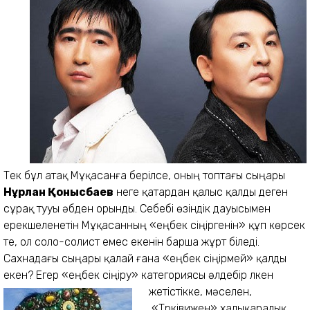
Тек бұл атақ Мұқасанға берілсе, оның топтағы сыңары
Нұрлан Қонысбаев
неге қатардан қалыс қалды деген
сұрақ тууы әбден орынды. Себебі өзіндік дауысымен
ерекшеленетін Мұқасанның «еңбек сіңіргенін» құп көрсек
те, ол соло-солист емес екенін барша жұрт біледі.
Сахнадағы сыңары қалай ғана «еңбек сіңірмей» қалды
екен? Егер «еңбек сіңіру» категориясы әлдебір үлкен
жетістікке, мәселен,
«Түрківижен» халықаралық