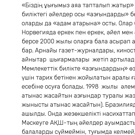
«Біздің құқығымыз аяққа тапталып жаты
биліктегі әйелдер осы «азғындарды» бе
оларды да «адам қатарына» қосты. Олар 
Норвегияда еркек пен еркек, әйел мен 
берсе 2000 жылы оларға бала асырап а
бар. Арнайы газет-журналдары, кинос
айнытар шығармалары жетіп артылады.
Мемлекеттік билікте «азғындардың» өз
үшін тарих бетінен жойылатын қаралы ға
есебіне қосуға болады. 1998 жылы әл
қатынас жасайтын азғындар туралы жазы
жыныстық қатынас жасайтын). Бразили
ашылды. Онда жезөкшелікті насихаттап,
Мәскеуге АҚШ-тың әйелдер қауымдасты
балаларды сүймеймін, туғымда келмейді