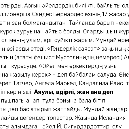
ап отырды. Азғын әйелдердің билікті, байлықты қ
лионерша Сандес Бернардес өзінің 17 жасар 
етін заң болмағандықтан Тайландқа барып неке
е жүрек ауруынан қайтыс болды. Оларды шын жүр
ол менің ұлым, әрі сүйікті жарым. Мұндай ере
ың өзі аздық етеді. «Гендерлік саясат» заңыны
атын (атақты фашист Муссолинидің немересі)
ып күресуде. «Әйел мен еркектердің құқығы
ына жазылу керек» – деп байбалам салуда. Әй
ерет Тэтчер, Ангела Маркел, Кандализа Раис т
п көріңізші.
Аяулы, қадірлі, жан ана деп
 пұшпағы қанап, тұла бойына бала бітіп
ды деп бас қатырып жатпайды. Мұндай жандар
йлайды дегендер топастар. Жақында Исландия
сты алқымдаған әйел Й. Сигурдардоттир елу