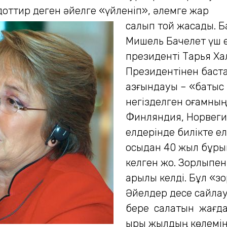
оттир деген әйелге «үйленіп», әлемге жар
салып той жасады.
Б
Мишель Бачелет үш 
президенті Тарья Ха
Президентінен баста
азғындауы – «батыс 
негізделген қоғамның
Финляндия, Норвеги
елдерінде билікте е
осыдан 40 жыл бұрын 
келген жоқ. Зорлықпе
арқылы келді. Бұл «зо
Әйелдер десе сайла
бере салатын жағдай
қырық жылдың көлемін