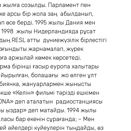
 он жылға созылды. Парламент пен
е қарсы бір жола заң қабылданып,
нап өсе берді. 1995 жылы Дания мен
і. 1998 жылы Нидерландияда рұқсат
ың RESL атты дүниежүзілік бірлестігі
зғындықты жарнамалап, жүрек
а қаржылай көмек көрсетеді.
ма бірінші ғасыр еуропа халықтары
 айырылған, болашағы жоқ өлген ұлт
сбиянка, жануарлармен жыныстық
кше «Келін» фильмі тәрізді ешкімен
ZONA» деп аталатын радиостанциясы
ды қыздар» деп мақтайды. 1994 жылы
асы бар екенін сұрағанда; – Мен
сей әйелдері күйеулерін тыңдайды, өз