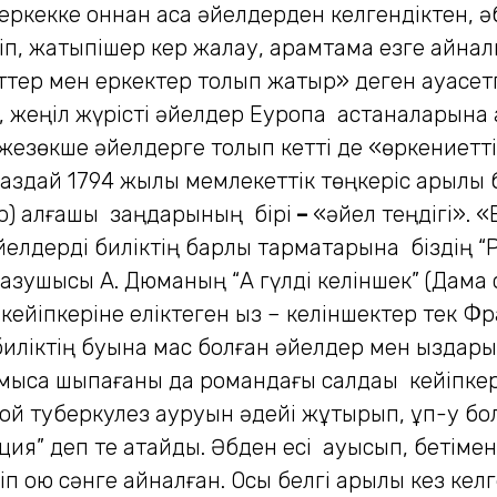
еркекке оннан аса әйелдерден келгендіктен, ә
, жатыпішер кер жалқау, арамтамақ езге айналы
іттер мен еркектер толып жатыр» деген қауасетп
 жеңіл жүрісті әйелдер Еуропа астаналарына қап
, жезөкше әйелдерге толып кетті де «өркениет
аздай 1794 жылы мемлекеттік төңкеріс арқылы 
) алғашқы заңдарының бірі
–
«әйел теңдігі». «
йелдерді биліктің барлық тармақтарына біздің 
ушысы А. Дюманың “Ақ гүлді келіншек” (Дама 
 кейіпкеріне еліктеген қыз – келіншектер тек 
биліктің буына мас болған әйелдер мен қыздары
рмысқа шықпағаны да романдағы салдақы кейіпк
 қой туберкулез ауруын әдейі жұқтырып, құп-қу 
ция” деп те атайды. Әбден есі ауысып, бетіме
ліп қою сәнге айналған. Осы белгі арқылы кез кел