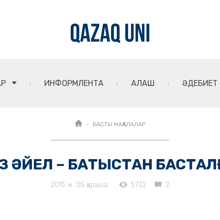
АР
ИНФОРМЛЕНТА
АЛАШ
ӘДЕБИЕТ
БАСТЫ МАҚАЛАЛАР
З ӘЙЕЛ – БАТЫСТАН БАСТАЛ
2015 ж. 05 қараша
5732
2