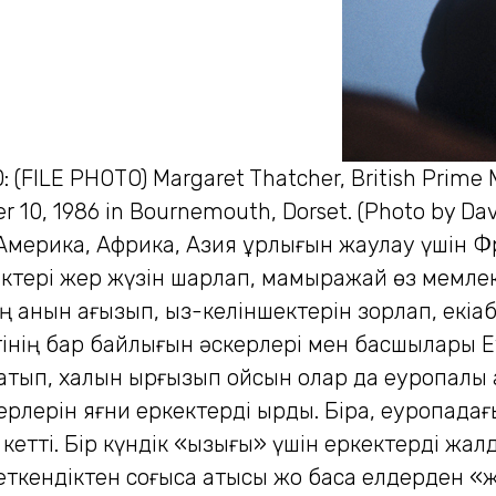
LE PHOTO) Margaret Thatcher, British Prime Mi
r 10, 1986 in Bournemouth, Dorset. (Photo by Da
а Америка, Африка, Азия құрлығын жаулау үшін Ф
ектері жер жүзін шарлап, мамыражай өз мемлек
ң қанын ағызып, қыз-келіншектерін зорлап, екіқ
інің бар байлығын әскерлері мен басшылары Е
онатып, халқын қырғызып қойсын олар да еуропалы
ерін яғни еркектерді қырды. Бірақ, еуропадағы 
кетті. Бір күндік «қызығы» үшін еркектерді жа
кендіктен соғысқа қатысы жоқ басқа елдерден «