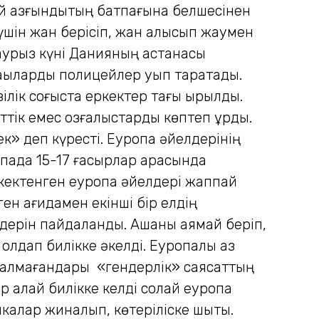
ай азғындықтың батпағына белшесінен
 үшін жан берісіп, жан алысып жаумен
наурыз күні Данияның астанасы
лдақыларды полицейлер қуып таратады.
зілік соғыста еркектер тағы қырылды.
тік емес қозғалыстарды көптеп құрды.
ек» деп күресті. Еуропа әйелдерінің
опада 15-17 ғасырлар арасында
н кектенген еуропа әйелдері жаппай
ген қағидамен екінші бір елдің
лдерін пайдаланды. Ақшаны аямай беріп,
олдап билікке әкелді. Еуропалық аз
те алмағандары «гендерлік» саясаттың
 қалай билікке келді солай еуропа
алар жиналып, көтеріліске шықты.