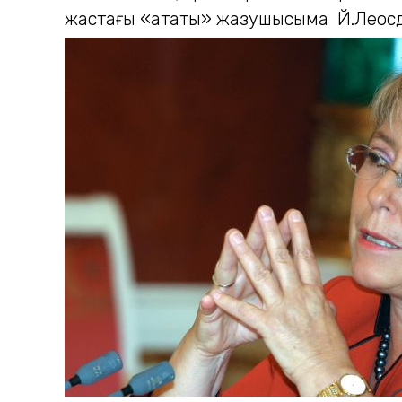
жастағы «атақты» жазушысымақ Й.Леосд