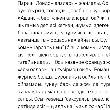
Париж, Лондон қалаларын жайлады. Әр 
ауыстырып, солардың есебінен күн көріп
«Ақшаның бәрі үлкен қалаларда, бай жіг
шығамыз деп есі кеткен, жұмыс іздеген,
бала тапқан, мүлдем тұрмысқа шықпаған
«азғындықтың ордасына» айналды. Бұл 
коммунарларының” (бізше коммунистер
қыз–келіншектердің отына жел үрлеп, ә
тағайындады. Осы кезеңде француз жаз
халқы қолдарынан түсірмей оқыды. Роман
жүргісіз болды. Еуропаның байлық пен 
ойламады. Күйеуі бары да жоғы да, тұ
айналуды армандап, ессіздікте шек жоқ
салды. Осы кезеңді “сексуальді револю
ретінде есігінің алдына “қызыл фонар” і