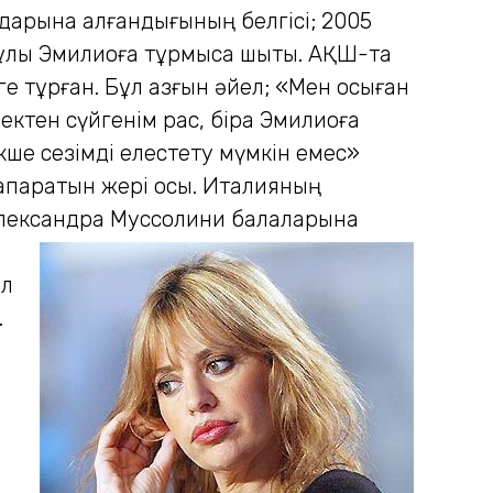
олдарына алғандығының белгісі; 2005
ұлы Эмилиоға тұрмысқа шықты. АҚШ-та
ге тұрған. Бұл азғын әйел; «Мен осыған
ектен сүйгенім рас, бірақ Эмилиоға
кше сезімді елестету мүмкін емес»
ң апаратын жері осы. Италияның
 Александра Муссолини
балаларына
ел
.