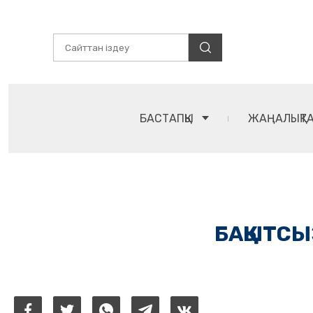
БАСТАПҚЫ
ЖАҢАЛЫҚТ
БАҚЫТСЫ