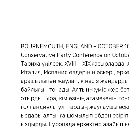
BOURNEMOUTH, ENGLAND - OCTOBER 10: (FI
Conservative Party Conference on Octobe
Тарихқа үңілсек, ХVIII – ХIХ ғасырлард
Италия, Испания елдерінің әскері, ерк
қарақшылықпен жаулап, кінәсіз жандарды
байлығын тонады. Алтын-күміс жер бет
отырды. Бірақ, кім өзінің атамекенін т
голландиялық ұлттардың жаулаушы әскерл
қыздары алтынға шомылып әбден есіріп 
қыздырды. Еуропада еркектер азайып кет