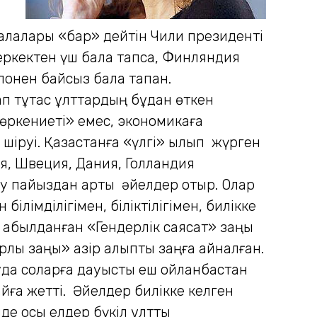
алалары «бар» дейтін Чили президенті
еркектен үш бала тапса, Финляндия
лонен байсыз бала тапқан.
п тұтас ұлттардың бұдан өткен
өркениеті» емес, экономикаға
 шіруі. Қазақстанға «үлгі» қылып жүрген
я, Швеция, Дания, Голландия
лу пайыздан артық әйелдер отыр. Олар
білімділігімен, біліктілігімен, билікке
н қабылданған «Гендерлік саясат» заңы
рлық заңы» қазір қалыпты заңға айналған.
уда соларға дауысты еш ойланбастан
ға жетті. Әйелдер билікке келген
де осы елдер бүкіл ұлттық