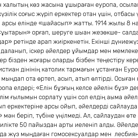
ен халықтың көз жасына ұшыраған еуропа, осыл
зілік соғыс жүріп еркектер отан үшін, отбасы
а қарсы елінде «шайқасып» жатты. 1914 жылы 8 
«құқықтарын» қорғап, шеруге шыққан жезөкше- са
дар» ретінде қарап жиіркенетін. Екінші дүниежү
йдаланып, іскер әйелдер ұйымдар мен мемлекет
тер бізден жоғары оларды бізбен теңестіру кер
стиан дінінің католик тармағын ұстанған Еур
мыңдап отқа өртеп, асып, атып өлтірді. Осыға
уропа елдері; «Елін бұзғың келсе әйелін бұз» де
ім ғылымын сорлату үшін сол елдің ақымақ әйе
еркектеріне қарсы қойып, әйелдерді сайлауда қ
 мән беріп, түбіне үңілмеді. Ал, сайлаудан ө
лікте 50 пайыздан артық иеленіп алды. Әйелдер
да жүз мыңдаған гомосексуалдар мен лесбиянк