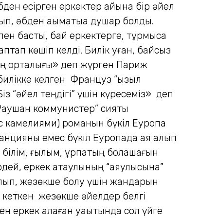
бден есірген еркектер айына бір әйел
п, әбден ақымақтыққа душар болды.
ен бастық, бай еркектерге, тұрмысқа
тап көшіп келді. Билік қуған, байсыз
тің орталығы» деп жүрген Париж
билікке келген Француз “қызыл
Біз “әйел теңдігі” үшін күресеміз» деп
“Раушан коммунистер” сияқты
с камелиями) романын бүкіл Еуропа
Францияны емес бүкіл Еуропада аяқ алып
 білім, ғылым, ұрпақтың болашағын
ердей, еркек атаулының “аяулысына”
болып, жезөкше болу үшін жандарын
н кеткен жезөкше әйелдер белгі
ген еркек қалаған уақытында сол үйге