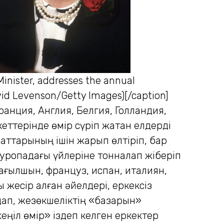
nister, addresses the annual
vid Levenson/Getty Images)[/caption]
ранция, Англия, Белгия, Голландия,
еттерінде өмір сүріп жатқан елдерді
абаттарының ішін жарып өлтіріп, бар
уропадағы үйлеріне тонналап жіберіп
қ ағылшын, француз, испан, италиян,
жесір қалған әйелдері, еркексіз
лдап, жезөкшеліктің «базарын»
жеңіл өмір» іздеп келген еркектер