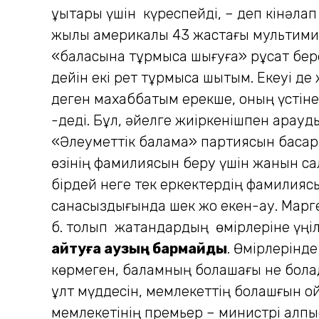
құқықтары үшін күреспейді, – деп кінәл
жылы америкалық 43 жастағы мультимил
«баласына тұрмысқа шығуға» рұқсат бер
дейін екі рет тұрмысқа шықтым. Екеуі д
деген махаббатым ерекше, оның үстіне 
-деді. Бұл, әйелге жиіркенішпен қарауд
«Әлеуметтік балама» партиясын басқар
өзінің фамилиясын беру үшін жанын сал
бірдей неге тек еркектердің фамилияс
санасыздығында шек жоқ екен-ау. Марг
б. толып жатқандардың өмірлеріне үңілі
айтуға аузың бармайды
. Өмірлерінде
көрмеген, баламның болашағы не бола
ұлт мүддесін, мемлекеттің болашғын о
мемлекетінің премьер – министрі алпы