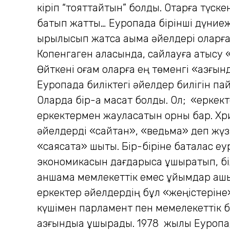
кіріп “тояттайтын” болды. Отарға түск
батып жатты… Еуропада бірінші дүниежү
қырылысып жатса ақымақ әйелдері оларғ
Копенгаген қаласында, сайлауға қатысу 
Өйткені қоғам оларға ең төменгі «азғын
Еуропада биліктегі әйелдер билігін па
Оларда бір-ақ мақсат болды. Ол; «еркек
еркектермен жауласатын орны бар. Хри
әйелдерді «сайтан», «ведьма» деп жүз 
«саясатқа» шықты. Бір-біріне бақталас е
экономикасын дағдарысқа ұшыратып, біл
қаншама мемлекеттік емес ұйымдар ашып 
еркектер әйелдердің бұл «жеңістеріне»
күшімен парламент пен мемелекеттік би
азғындыққа ұшырады. 1978 жылы Еуропа