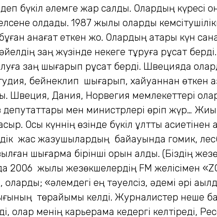
р» деп бүкіл әлемге жар салды. Олардың күресі
лсене қолдады. 1987 жылы оларды кемсітушілікк
бұған қанағат еткен жоқ. Олардың қатары күн са
әйелдің заң жүзінде некеге тұруға рұқсат берд
луға заң шығарып рұқсат берді. Швецияда олард
тудия, бейнеклип шығарып, хайуаннан өткен а
 Швеция, Дания, Норвегия мемлекеттері оларғ
 депутаттары мен министрлері өріп жүр… Жиыр
сыр. Осы күннің өзінде бүкіл ұлттық қасиетінен
емдік жас жазушылардың байқауында гомик, ле
лған шығарма бірінші орын алды. (Біздің жезө
яда 2006 жылы жезөкшелердің FM желісімен «
 оларды; «әлемдегі ең тәуелсіз, әдемі әрі ақыл
ғының төрайымы келді. Журналистер неше бал
, олар менің карьерама кедергі келтіреді, Ре