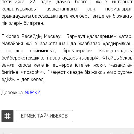
петицияға 22 адам дауыс берген және интернет
қолданушылары Қазақстандағы заң нормаларын
орындаудағы бассыздықтарға жол берілген деген біржақты
пікірлерін білдірген.
Пікірлер Ресейдің Мәскеу, Барнаул қалаларымен қатар,
Малайзия және Қазақстаннан да жазбалар қалдырылған.
Пікіршілер пайымының бірсыпырасы: «Қазақстандағы
бейберекетсіздікке назар аударыңыздар!», «Тайшыбеков
заңға қарсы келетін ешнәрсе істеген жоқ», «Қазақстан
билігіне «позор!»», “Кеңестік кезде біз жақсы өмір сүрген
едік!», – деп келеді.
Дереккөз:
NUR.KZ
ЕРМЕК ТАЙЧИБЕКОВ