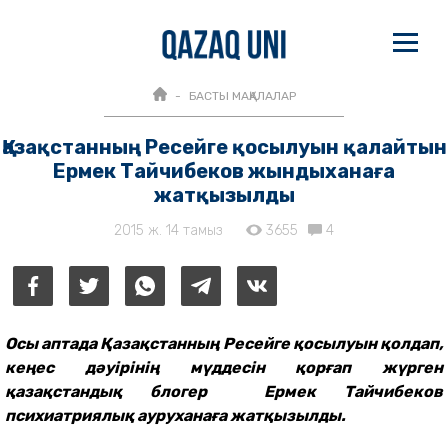
БАСТЫ МАҚАЛАЛАР
Қазақстанның Ресейге қосылуын қалайтын
Ермек Тайчибеков жындыханаға
жатқызылды
2015 ж. 14 тамыз
3655
4
Осы аптада Қазақстанның Ресейге қосылуын қолдап,
кеңес дәуірінің мүддесін қорғап жүрген
қазақстандық блогер Ермек Тайчибеков
психиатриялық ауруханаға жатқызылды.