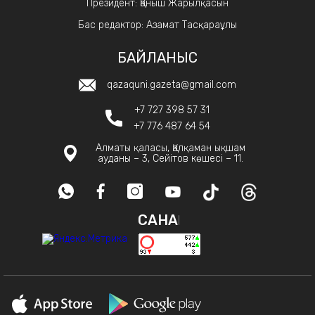
Президент: Қаныш Жарылқасын
Бас редактор: Азамат Тасқараұлы
БАЙЛАНЫС
qazaquni.gazeta@gmail.com
+7 727 398 57 31
+7 776 487 64 54
Алматы қаласы, Қалқаман ықшам
ауданы – 3, Сейітов көшесі – 11.
САНАҚ