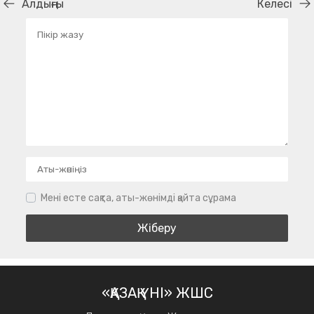
Алдыңғы
Келесі
Мені есте сақта, аты-жөнімді қайта сұрама
«ҚАЗАҚ ҮНІ» ЖШС