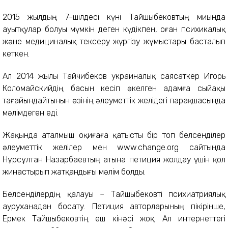
2015 жылдың 7-шілдесі күні Тайшыбековтың миында
ауытқулар болуы мүмкін деген күдікпен, оған психикалық
және медициналық тексеру жүргізу жұмыстары басталып
кеткен.
Ал 2014 жылы Тайчибеков украиналық саясаткер Игорь
Коломайскийдің басын кесіп әкелген адамға сыйақы
тағайындайтынын өзінің әлеуметтік желідегі парақшасында
мәлімдеген еді.
Жақында аталмыш оқиғаға қатысты бір топ белсенділер
әлеуметтік желілер мен www.change.org сайтында
Нұрсұлтан Назарбаевтың атына петиция жолдау үшін қол
жинастырып жатқандығы мәлім болды.
Белсенділердің қалауы – Тайшыбековті психиатриялық
ауруханадан босату. Петиция авторларының пікірінше,
Ермек Тайшыбековтің еш кінәсі жоқ. Ал интернеттегі