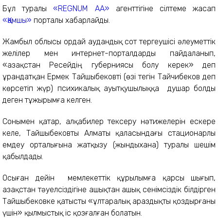
Бұл туралы
«REGNUM АА»
агенттігіне сілтеме жасап
«Қамшы»
порталы хабарлайды.
Жамбыл облысы Қордай аудандық сот тергеушісі әлеуметтік
желілер мен интернет-порталдарды пайдаланып,
«Қазақстан Ресейдің губерниясы болу керек» деп
ұрандатқан Ермек Тайшыбековті (өзі тегін Тайчибеков деп
көрсетіп жүр) психикалық ауытқушылыққа душар болды
деген тұжырымға келген.
Сонымен қатар, алқабилер тексеру нәтижелерін ескере
келе, Тайшыбековты Алматы қаласындағы стационарлы
емдеу орталығына жатқызу (жындыхана) туралы шешім
қабылдады.
Осыған дейін мемлекеттік құрылымға қарсы шығып,
Қазақстан тәуелсіздігіне ашықтан ашық сенімсіздік білдірген
Тайшыбековке қатысты «ұлтаралық араздықты қоздырғаны
үшін» қылмыстық іс қозғалған болатын.