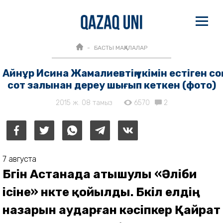
БАСТЫ МАҚАЛАЛАР
Айнұр Исина Жамалиевтің үкімін естіген соң
сот залынан дереу шығып кеткен (фото)
2015 ж. 08 тамыз
6570
2
7 августа
Бүгін Астанада атышулы «Әліби
ісіне» нүкте қойылды. Бүкіл елдің
назарын аударған кәсіпкер Қайрат