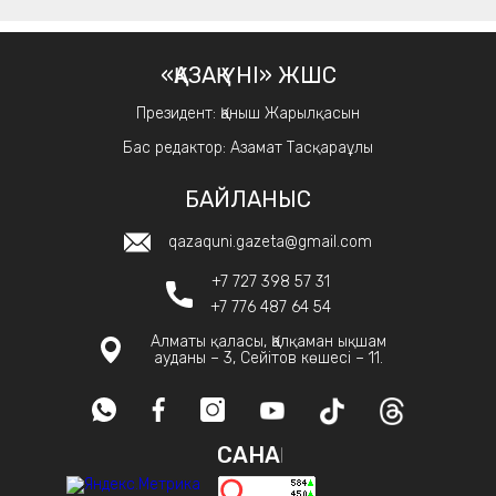
«ҚАЗАҚ ҮНІ» ЖШС
Президент: Қаныш Жарылқасын
Бас редактор: Азамат Тасқараұлы
БАЙЛАНЫС
qazaquni.gazeta@gmail.com
+7 727 398 57 31
+7 776 487 64 54
Алматы қаласы, Қалқаман ықшам
ауданы – 3, Сейітов көшесі – 11.
САНАҚ