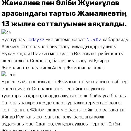
Жамалиев пен Әліби Жұмағұлов
арасындағы тартыс Жамалиевтің
13 жылға сотталуымен аяқталды.
Бұл туралы
Today.kz
–ке сілтеме жасап
NUR.KZ
хабарлайды.
Алдымен сот залында айыпталушылардың қорғаушысы
Мұхаметқали Шайхин мен күдікті Вячеслав Прибытковтың
әкесі келген. Содан соң, басты айыпталушы Қайрат
Жамалиевтің заңды әйелі Алена Жамалиева келді.
Бірнеше айға созылған іс Жамалиевтің туыстарын да әбігер
еткен сияқты. Сот залына келген айыпталушының
туыстарына қарап, олардың ашулы екенін байқауға болады.
Сот залына кірер кезде олар журналистермен де сөзге
келіп қалған. «Әліби ісіндегі» ең басты кейіпкер саналатын
Айнұр Исинаның сот залына келуі баршаның көңілін
аударғаны рас. Одан соң, екі қорғаушысын ерткен Әліби
Жұмағұлов та келіп жетті.