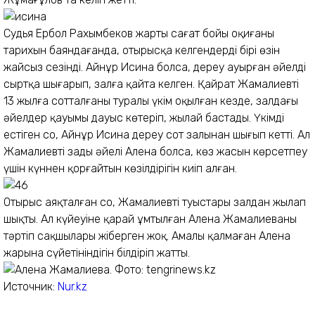
Судья Ербол Рахымбеков жарты сағат бойы оқиғаның
тарихын баяндағанда, отырысқа келгендердің бірі өзін
жайсыз сезінді. Айнұр Исина болса, дереу ауырған әйелді
сыртқа шығарып, залға қайта келген. Қайрат Жамалиевтің
13 жылға сотталғаны туралы үкім оқылған кезде, залдағы
әйелдер қауымы дауыс көтеріп, жылай бастады. Үкімді
естіген соң, Айнұр Исина дереу сот залынан шығып кетті. Ал
Жамалиевтің заңды әйелі Алена болса, көз жасын көрсетпеу
үшін күннен қорғайтын көзілдірігін киіп алған.
Отырыс аяқталған соң, Жамалиевтің туыстары залдан жылап
шықты. Ал күйеуіне қарай ұмтылған Алена Жамалиеваны
тәртіп сақшылары жіберген жоқ. Амалы қалмаған Алена
жарына сүйетініндігін білдіріп жатты.
Источник:
Nur.kz