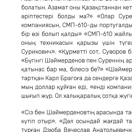
болатын. Азамат оны Қазақстаннан кет
әріптестері болды ма?» «Олар Сур
компаниясын, СМП-610-ды португалдыққ
бір өзі болып қалды» «СМП-610 жайлы
оның техникасын қарызы үшін түгел
Сурикович». «Құрметті сот, Суворов б
«Бүгінгі Шәймерденов пен Суреннің ар
қатынас бар ма, білесіз бе?» «Шәйме
тартқан Карл Брагоға да сендерге Қаза
мың доллар құйған еді, «енді компани
шығып жүр. Ол халықаралық сотқа жүгі
«Сіз бен Шәймерденовтің арасында тағ
күтіп отыр». «Дәл осындай жағдай т
тұрған Дзюба Вячеслав Анатольевичк