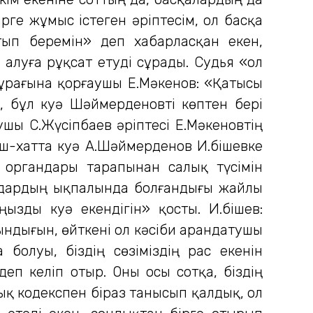
рге жұмыс істеген әріптесім, ол басқа
тып беремін» деп хабарласқан екен,
 алуға рұқсат етуді сұрады. Судья «ол
 сұрағына қорғаушы Е.Мәкенов: «Қатысы
, бұл куә Шәймерденовті көптен бері
ушы С.Жүсіпбаев әріптесі Е.Мәкеновтің
іш-хатта куә А.Шәймерденов И.Әбішевке
у органдары тарапынан салық түсімін
гандардың ықпалында болғандығы жайлы
ызды куә екендігін» қосты. И.Әбішев:
ындығын, өйткені ол кәсіби арандатушы
болуы, біздің сөзіміздің рас екенін
здеп келіп отыр. Оны осы сотқа, біздің
ық кодекспен біраз танысып қалдық, ол