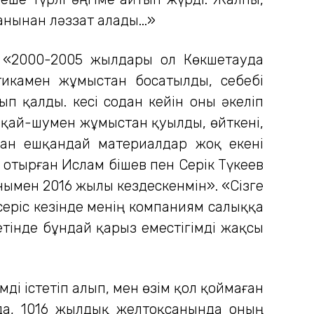
нынан ләззат алады...»
» «2000-2005 жылдары ол Көкшетауда
тикамен жұмыстан босатылды, себебі
 қалды. Әкесі содан кейін оны әкеліп
йқай-шумен жұмыстан қуылды, өйткені,
нан ешқандай материалдар жоқ екені
 отырған Ислам Әбішев пен Серік Түкеев
нымен 2016 жылы кездескенмін». «Сізге
еріс кезінде менің компаниям салыққа
етінде бұндай қарыз еместігімді жақсы
ді істетіп алып, мен өзім қол қоймаған
да, 1016 жылдық желтоқсанында оның