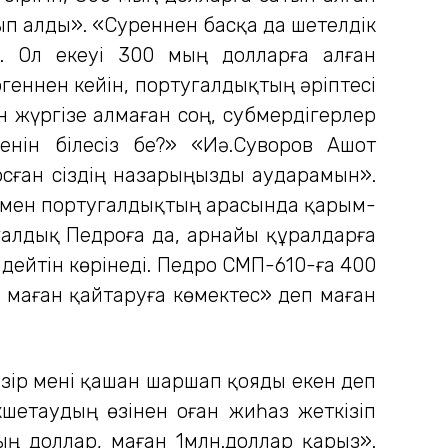
ып алды». «Суреннен басқа да шетелдік
. Ол екеуі 300 мың долларға алған
геннен кейін, португалдықтың әріптесі
 жүргізе алмаған соң, субмердігерлер
енін білесіз бе?» «Иә.Суворов Ашот
 осған сіздің назарыңызды аударамын».
ны мен португалдықтың арасында қарым-
галдық Педроға да, арнайы құралдарға
 дейтін көрінеді. Педро СМП-610-ға 400
ы маған қайтаруға көмектес» деп маған
әзір мені қашан шаршап қояды екен деп
шетаудың өзінен оған жиһаз жеткізіп
ң доллар, маған 1млн.доллар қарыз».