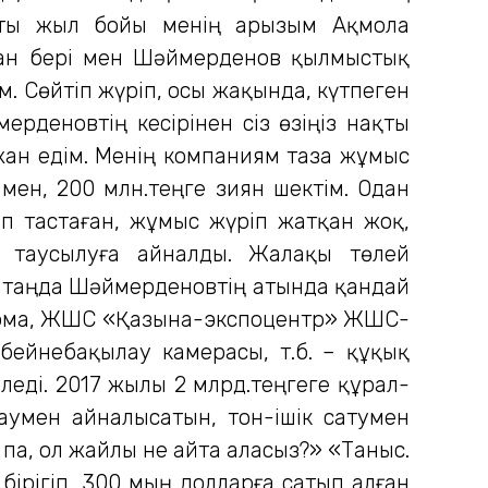
арты жыл бойы менің арызым Ақмола
дан бері мен Шәймерденов қылмыстық
. Сөйтіп жүріп, осы жақында, күтпеген
ерденовтің кесірінен сіз өзіңіз нақты
 жан едім. Менің компаниям таза жұмыс
мен, 200 млн.теңге зиян шектім. Одан
п тастаған, жұмыс жүріп жатқан жоқ,
п таусылуға айналды. Жалақы төлей
і таңда Шәймерденовтің атында қандай
н фирма, ЖШС «Қазына-экспоцентр» ЖШС-
ейнебақылау камерасы, т.б. – құқық
еді. 2017 жылы 2 млрд.теңгеге құрал-
аумен айналысатын, тон-ішік сатумен
па, ол жайлы не айта аласыз?» «Таныс.
ірігіп, 300 мың долларға сатып алған