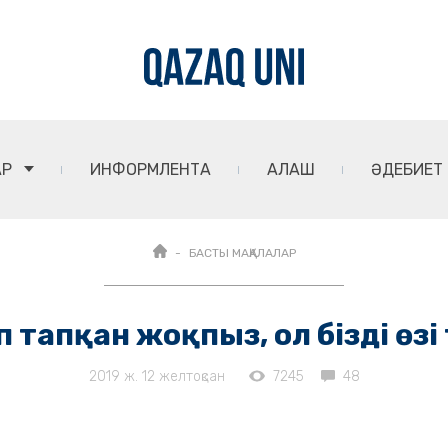
АР
ИНФОРМЛЕНТА
АЛАШ
ӘДЕБИЕТ
БАСТЫ МАҚАЛАЛАР
деп тапқан жоқпыз, ол бізді өз
2019 ж. 12 желтоқсан
7245
48