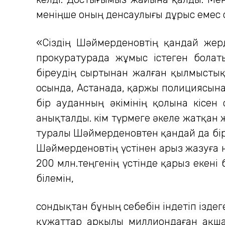
меніңше оның денсаулығы дұрыс емес си
«Сіздің Шәймерденовтің қандай жер
прокуратурада жұмыс істеген болат
біреудің сыртынан жалған қылмыстық 
осында, Астанада, қаржы полициясына
бір ауданның әкімінің қолына кісе
анықталды. Әкім түрмеге әкеле жатқан 
туралы Шәймерденовтен қандай да бір 
Шәймерденовтің үстінен арыз жазуға 
200 млн.теңгенің үстінде қарыз екені
білемін,
сондықтан бұның себебін індетіп іздег
құжаттар арқылы миллиондаған ақша