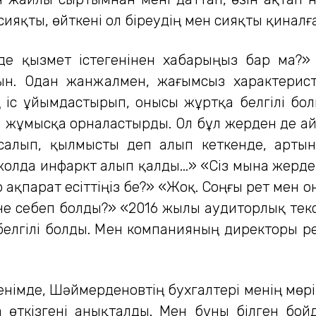
яқты, өйткені ол біреудің мен сияқты қиналға
де қызмет істегенінен хабарыңыз бар ма?
ын. Одан жанжалмен, жағымсыз характерис
іс ұйымдастырып, онысы жұртқа белгілі болып
 жұмысқа орналастырды. Ол бұл жерден де а
н салып, қылмысты деп алып кеткенде, арты
жолда инфаркт алып қалды...» «Сіз мына жерде
ақпарат есіттіңіз бе?» «Жоқ. Соңғы рет мен о
не себеп болды?» «2016 жылы аудиторлық текс
 белгілі болды. Мен компанияның директоры р
енімде, Шәймерденовтің бухгалтері менің мөрім
 өткізгені анықталды. Мен бұны білген бой