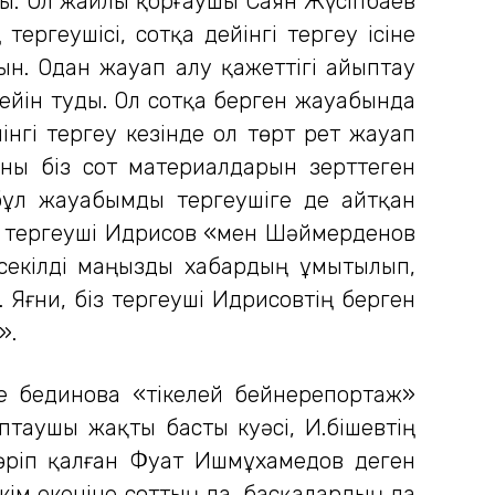
лды. Ол жайлы қорғаушы Саян Жүсіпбаев
ргеушісі, сотқа дейінгі тергеу ісіне
тын. Одан жауап алу қажеттігі айыптау
йін туды. Ол сотқа берген жауабында
інгі тергеу кезінде ол төрт рет жауап
Оны біз сот материалдарын зерттеген
бұл жауабымды тергеушіге де айтқан
ген тергеуші Идрисов «мен Шәймерденов
 секілді маңызды хабардың ұмытылып,
 Яғни, біз тергеуші Идрисовтің берген
».
 Әбединова «тікелей бейнерепортаж»
птаушы жақты басты куәсі, И.Әбішевтің
көріп қалған Фуат Ишмұхамедов деген
кім екеніне соттың да, басқалардың да