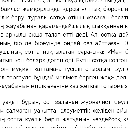
та кеше, 11 желтоқсан күні куә Идрисов тыңда
айлас жемқорлыққа қарсы ұлттық бюроның те
лік беруі туралы сотқа өтініш жасаған бола
ің жауабынан қарама-қайшылық шыққаннан ке
арқылы ақша талап етті деді. Ал, сотқа дей
ның бір де біреуінде ондай сөз айтпаған. 
ғаушының сотта нақтылаған сұрағына: «Мен 
ытып кен болар» деген еді. Бүгін сотқа кел
ін мұқият хаттамаға түсіріп отырдым. Бұл
ол тергеуде бұндай мәлімет берген жоқ» деді.
ауабының өтірік екеніне көз жеткізіп отырмыз
 уақыт бұрын, сот залынан журналист Сәуле
м салмаған уақытта, әлеуметтік желіден айы
ің сотта куәлік беріп жатқанын кездейсоқ 
сотқа барып, өз еркіммен А.Шәймерденовтің 