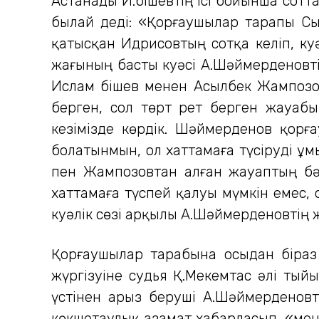
Астанады И.Әбішевтің ісі бойынша сот
былай деді: «Қорғаушылар тарапы Сыб
қатысқан Идрисовтың сотқа келіп, куә
жағының басты куәсі А.Шәймерденовт
Ислам Әбішев менен Асылбек Жампозов 
берген, сол төрт рет берген жауабы
кезімізде көрдік. Шәймерденов қор
болатынмын, ол хаттамаға түсіруді ұм
пен Жампозовтан алған жауаптың бәр
хаттамаға түспей қалуы мүмкін емес, 
куәлік сөзі арқылы А.Шәймерденовтің ж
Қорғаушылар тарабына осыдан біраз
жүргізуіне судья Қ.Мекемтас әлі тыйы
үстінен арыз беруші А.Шәймерденовт
көкшетаулық азамат хабарласып, «мен 