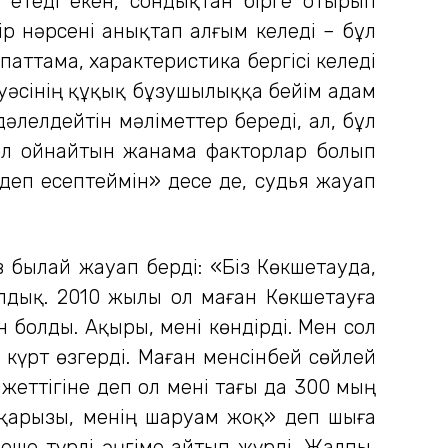
п етеді екен, сондықтан бірге отырып
ір нәрсені анықтап алғым келеді – бұл
паттама, характеристика бергісі келеді
куәсінің құқық бұзушылыққа бейім адам
әлелдейтін мәліметтер береді, ал, бұл
рөл ойнайтын жанама факторлар болып
деп есептеймін» десе де, судья жауап
былай жауап берді: «Біз Көкшетауда,
лдық. 2010 жылы ол маған Көкшетауға
 болды. Ақыры, мені көндірді. Мен сол
күрт өзгерді. Маған менсінбей сөйлей
жеттігіне деп ол мені тағы да 300 мың
 қарызы, менің шаруам жоқ» деп шыға
еше түрлі әңгіме айтып жүрді. Жалпы,