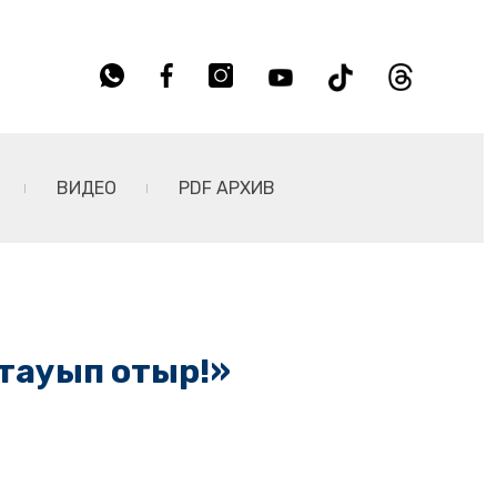
ВИДЕО
PDF АРХИВ
і тауып отыр!»