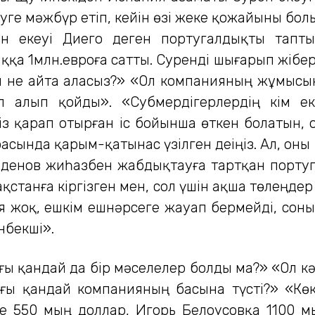
уге мәжбүр етіп, кейін өзі жеке қожайыны бол
ен екеуі Диего деген португалдықты тапты
а 1млн.евроға сатты. Суренді шығарып жібер
 не айта аласыз?» «Ол компанияның жұмысын
 алып қойды». «Субмердігерлердің кім ек
із қарап отырған іс бойынша өткен болатын,
асында қарым-қатынас үзілген деіңіз. Ал, о
рденов жиһазбен жабдықтауға тартқан порту
қстанға кіргізген мен, сол үшін ақша төлеңдер
я жоқ, ешкім ешнәрсеге жауап бермейді, сон
нбекші».
ы қандай да бір мәселелер болды ма?» «Ол к
ағы қандай компанияның басына түсті?» «Көк
е 550 мың доллар, Игорь Белоусовқа 1100 мы