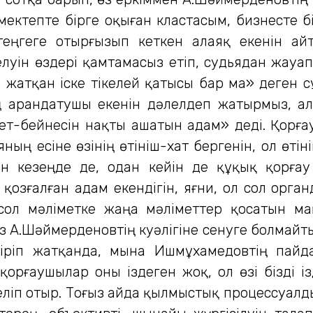
 мектепте бірге оқыған кластасым, бизнесте бі
теңгеге отырғызып кеткен алаяқ екенін ай
елуін өздері қамтамасыз етіп, судьядан жауап
п жатқан іске тікелей қатысы бар ма» деген
ің арандатушы екенін дәлелдеп жатырмыз, ал
 бет-бейнесін нақты ашатын адам» деді. Қорға
ың есіне өзінің өтініш-хат бергенін, ол өтін
ан кезеңде де, одан кейін де құқық қорға
 қозғалған адам екендігін, яғни, ол сол ор
 сол мәліметке жаңа мәліметтер қосатын маң
з А.Шәймерденовтің куәлігіне сенуге болмайт
тіріп жатқанда, мына Ишмұхамедовтің пайда 
 қорғаушылар оны іздеген жоқ, ол өзі бізді і
ліп отыр. Тоғыз айда қылмыстық процессуалд