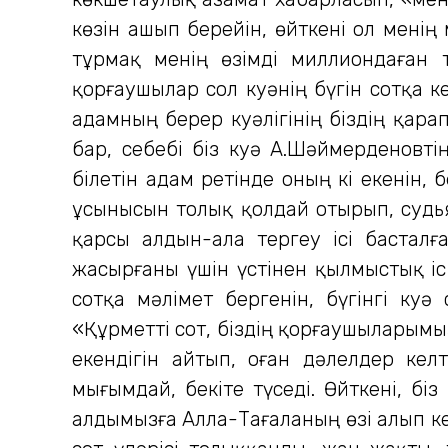
көзін ашып берейін, өйткені ол менің
тұрмақ менің өзімді миллиондаған 
қорғаушылар сол куәнің бүгін сотқа к
адамның берер куәлігінің біздің қара
бар, себебі біз куә А.Шәймерденовт
білетін адам ретінде оның кі екенін,
ұсынысын толық қолдай отырып, судьян
қарсы алдын-ала тергеу ісі басталғ
жасырғаны үшін үстінен қылмыстық іс
сотқа мәлімет бергенін, бүгінгі куә
«Құрметті сот, біздің қорғаушыларымы
екендігін айтып, оған дәлелдер кел
мығымдай, бекіте түседі. Өйткені, біз
алдымызға Алла-Тағаланың өзі алып ке