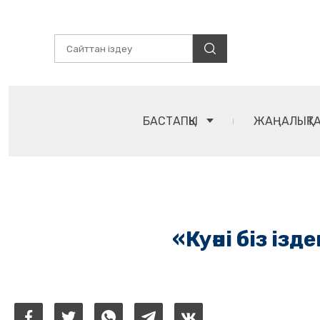
БАСТАПҚЫ
ЖАҢАЛЫҚТ
«Куәні біз із