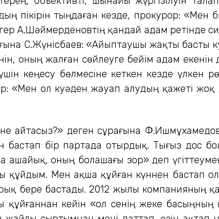
терең, объективті, шынайы жүргізілуін тала
дың пікірін тыңдаған кезде, прокурор: «Мен б
әгер А.Шәймерденовтің қандай адам ретінде си
ағына С.Жүнісбаев: «Айыптаушы жақты басты 
нін, оның жалған сөйлеуге бейім адам екенін д
 үшін кеңесу бөлмесіне кеткен кезде үлкен 
ор: «Мен ол куәден жауап алудың қажеті жоқ 
не айтасыз?» деген сұрағына Ф.Ишмұхамедов 
н бастап бір партада отырдық. Тығыз дос бо
ма ашайық, оның болашағы зор» деп үгіттеумен
ы құйдым. Мен ақша құйған күннен бастап ол 
ұйрық бере бастады. 2012 жылы компанияның қа
ны құйғаннан кейін «ол сенің жеке басыңның
 жайлы сыртымнан мені даттап, өзін ақтап н