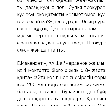
сот үдерісі толыққанды, жан-жақты, 
тыңдасақ куәні» деді. Судья прокурор
куә осы іске қатысты мәлімет емес, ку
ғой, солай ма?» деп сұрады. Оның сұр
екенін, құқық бұзып отырған адам еке
мәліметтер ертең судья үкім шығару
есептеледі» деп жауап берді. Прокур
алған жөн деп тапты.
Е.Мәкеновтің «А.Шәймерденов жайлы 
№4 мектепте бірге оқыдық. 8-класта
қайта-қайта келіп норка өсіретін фер
іске 200 млн.теңгеден астам қаржымд
бастады, олай істе, бұлай істе деп б
доллар қарыз алуға көндірді. Қаржы
келді. Достығымыз жайына қалды. Мен