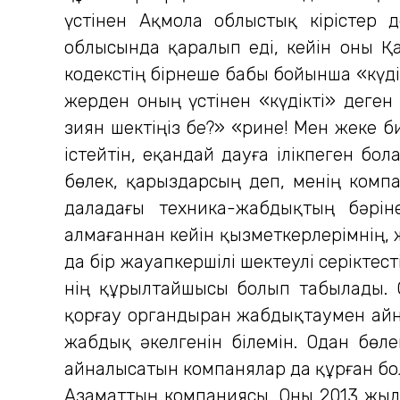
үстінен Ақмола облыстық кірістер
облысында қаралып еді, кейін оны 
кодекстің бірнеше бабы бойынша «күді
жерден оның үстінен «күдікті» деген 
зиян шектіңіз бе?» «Әрине! Мен жеке 
істейтін, еқандай дауға ілікпеген б
бөлек, қарыздарсың деп, менің комп
даладағы техника-жабдықтың бәрін
алмағаннан кейін қызметкерлерімнің,
да бір жауапкершілі шектеулі серікте
нің құрылтайшысы болып табылады. 
қорғау органдыран жабдықтаумен айна
жабдық әкелгенін білемін. Одан бөл
айналысатын компанялар да құрған бол
Азаматтың компаниясы. Оны 2013 жылы