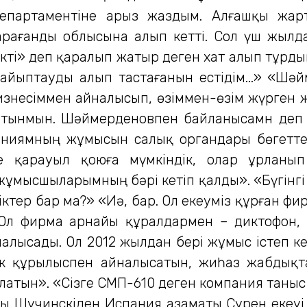
 департаментіне арыз жаздым. Алғашқы ж
Қарағанды облысына алып кетті. Сол үш жыл
кті» деп қаралып жатыр деген хат алып тұрдым
айыптауды алып тастағанын естідім...» «Шәйм
бизнесіммен айналысып, өзіммен-өзім жүрген
олатынмын. Шәймерденовпен байланысамн деп 
аниямның жұмысын салық органдары бөгетте
е қарауыл қоюға мүмкіндік, олар ұрланы
 жұмысшыларымның бәрі кетіп қалды». «Бүгінг
стіктер бар ма?» «Иә, бар. Ол екеуміз құрға
Ол фирма арнайы құралдармен – диктофон, б
лысады. Ол 2012 жылдан бері жұмыс істеп кел
ек құрылыспен айналысатын, жиһаз жабдықт
атын». «Сізге СМП-610 деген компания таныс 
 Щучинскіден Испания азаматы Сурен екеуі б