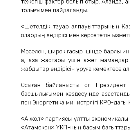
тежегіш фактор болып отыр. Алайда, 
толығымен пайдаланды.
«Шетелдік тауар алпауыттарының Қаз
олардың өндірісі мен көрсететін қызмет
Мәселен, ширек ғасыр ішінде барлық и
ақ, қазақ жастары үшін қажет маманда
жабдықтар өндірісін құруға көмектесе 
Осыған байланысты ол Президент
басшылығымен кездесуінде қазақстандық
пен Энергетика министрлігі КРО-дағы Қ
«Ақ жол» партиясы ұлттық экономикалы
«Атамекен» ҰКП-ның басым бағыттарыны