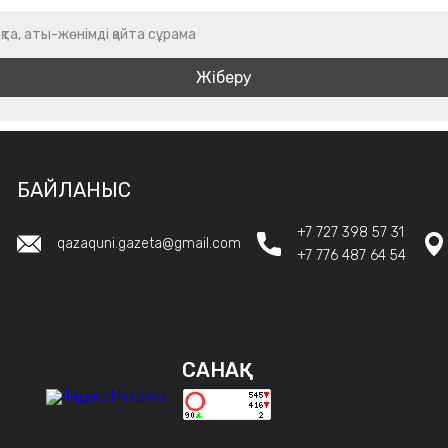
қта, аты-жөнімді қайта сұрама
БАЙЛАНЫС
+7 727 398 57 31
qazaquni.gazeta@gmail.com
+7 776 487 64 54
САНАҚ