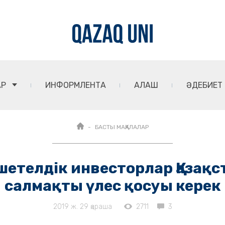
АР
ИНФОРМЛЕНТА
АЛАШ
ӘДЕБИЕТ
БАСТЫ МАҚАЛАЛАР
 шетелдік инвесторлар Қаза
салмақты үлес қосуы керек
2019 ж. 29 қараша
2711
3