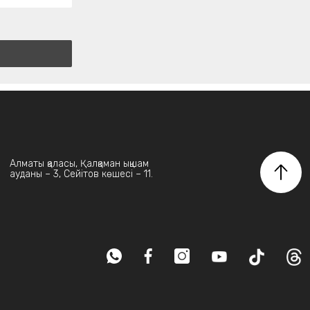
Алматы қаласы, Қалқаман ықшам
ауданы – 3, Сейітов көшесі – 11.