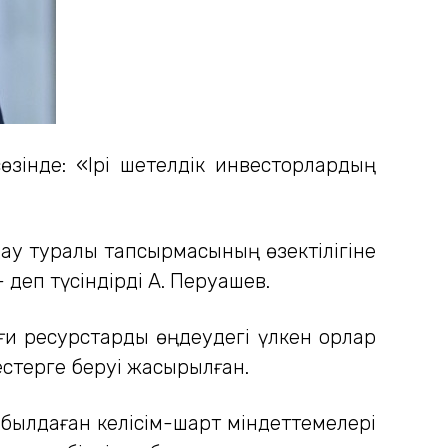
зінде: «Ірі шетелдік инвесторлардың
дау туралы тапсырмасының өзектілігіне
- деп түсіндірді А. Перуашев.
и ресурстарды өңдеудегі үлкен қорлар
тестерге беруі жасырылған.
абылдаған келісім-шарт міндеттемелері