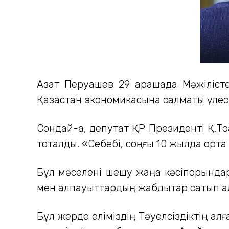
Азат Перуашев 29 қарашада Мәжіліст
Қазақстан экономикасына салмақты үлес қ
Сондай-ақ, депутат ҚР Президенті Қ.Т
тоқталды. «Себебі, соңғы 10 жылда орта 
Бұл мәселені шешу жаңа кәсіпорындар
мен алпауыттардың жабдықтар сатып алу
Бұл жерде еліміздің Тәуелсіздіктің а