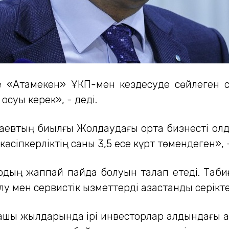
е «Атамекен» ҰКП-мен кездесуде сөйлеген сө
осуы керек», - деді.
оқаевтың биылғы Жолдаудағы орта бизнесті қол
кәсіпкерліктің саны 3,5 есе күрт төмендеген», 
дың жаппай пайда болуын талап етеді. Табиғ
 мен сервистік қызметтерді қазақстандық серік
лғашқы жылдарында ірі инвесторлар алдындағы қ