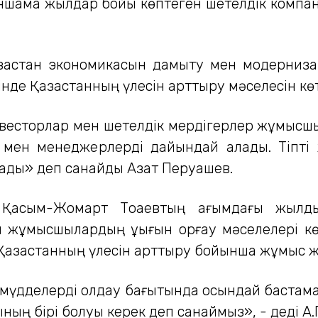
қаншама жылдар бойы көптеген шетелдік компа
ақстан экономикасын дамыту мен модернизац
інде Қазақстанның үлесін арттыру мәселесін көт
нвесторлар мен шетелдік мердігерлер жұмысш
р мен менеджерлерді дайындай алады. Тіпті же
алады» деп санайды Азат Перуашев.
 Қасым-Жомарт Тоқаевтың ағымдағы жылд
 жұмысшылардың құқығын қорғау мәселелері көт
азақстанның үлесін арттыру бойынша жұмыс жүр
қ мүдделерді қолдау бағытында осындай бастама
ң бірі болуы керек деп санаймыз», - деді А