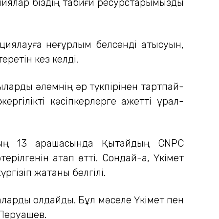
ниялар біздің табиғи ресурстарымызды
иялауға неғұрлым белсенді қатысуын,
еретін кез келді.
ыларды әлемнің әр түкпірінен тартпай-
ргілікті кәсіпкерлерге қажетті құрал-
ың 13 қарашасында Қытайдың CNPC
ерілгенін атап өтті. Сондай-ақ, Үкімет
гізіп жатқаны белгілі.
ларды қолдайды. Бұл мәселе Үкімет пен
.Перуашев.