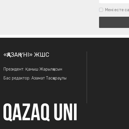
Мені есте са
«ҚАЗАҚ ҮНІ» ЖШС
Президент: Қаныш Жарылқасын
Бас редактор: Азамат Тасқараұлы