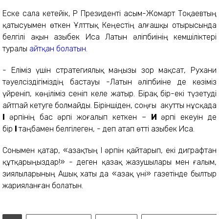
Еске сала кетейік, ҚР Президенті Қасым-Жомарт Тоқаевтың
қатысуымен өткен Ұлттық Кеңестің алғашқы отырысында
белгілі ақын Қазыбек Иса Латын әліпбиінің кемшіліктері
туралы
айтқан болатын.
- Еліміз үшін стратегиялық маңызы зор мақсат, Рухани
тәуелсіздігіміздің бастауы -Латын әліпбиіне де көзіміз
үйреніп, көңіліміз сеніп келе жатыр. Бірақ бір-екі түзетуді
айтпай кетуге болмайды. Біріншіден, соңғы акутты нұсқада
І
әрпінің бас әрпі жоғалып кеткен –
И
әрпі екеуін де
бір
І
таңбамен белгілеген, - деп атап өтті Қазыбек Иса.
Сонымен қатар, «Қазақтың І әрпін қайтарып, екі диграфтан
құтқарыңыздар!» - деген қазақ жазушылары мен ғалым,
зиялыларының Ашық хаты да «Қазақ үні» газетінде былтыр
жарияланған болатын.