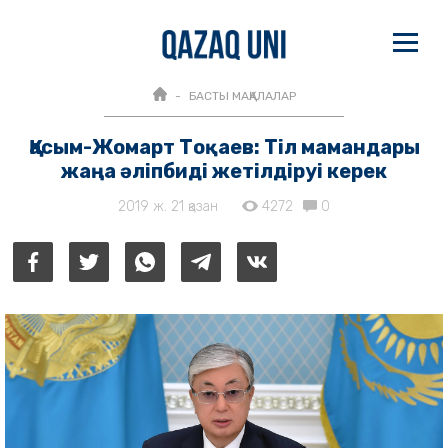
БАСТЫ МАҚАЛАЛАР
Қасым-Жомарт Тоқаев: Тіл мамандары
жаңа әліпбиді жетілдіруі керек
2019 ж. 21 қазан
4272
0