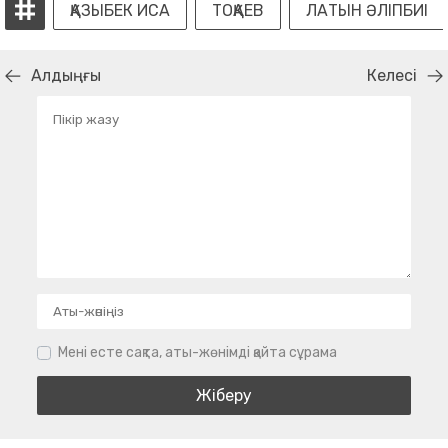
ҚАЗЫБЕК ИСА
ТОҚАЕВ
ЛАТЫН ӘЛІПБИІ
Алдыңғы
Келесі
Мені есте сақта, аты-жөнімді қайта сұрама