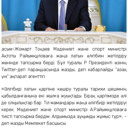
Қасым-Жомарт Тоқаев Мәдениет және спорт министрі
Ақтоты Райымқұловаға жаңа латын әліпбиін жетілдіру
жөнінде тапсырма берді. Бұл туралы ҚР Президенті өзінің
Twitter-дегі парақшасында жазды, деп хабарлайды "Қазақ
үні" ақпарат агенттігі.
«Әліпбиді латын қарпіне көшіру туралы тарихи шешімнің
қабылданғанына екі жылға жуықтады. Бірақ қарпімізде әлі
де олқылықтар бар. Тіл мамандары жаңа әліпбиді жетілдіруі
керек. Мәдениет және спорт министрі А.Райымқұловаға
тиісті тапсырма бердім. Алдымызда ауқымды жұмыс тұр», -
деп жазды Мемлекет басшысы.