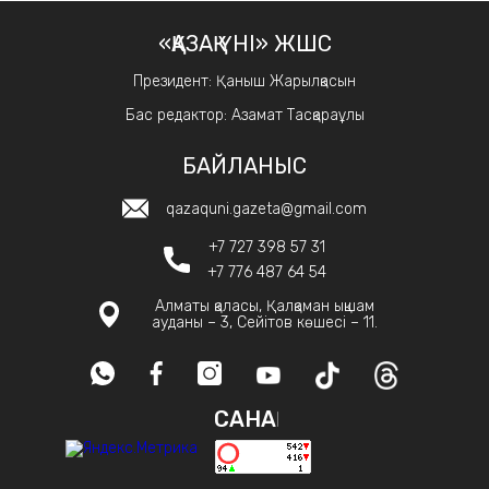
«ҚАЗАҚ ҮНІ» ЖШС
Президент: Қаныш Жарылқасын
Бас редактор: Азамат Тасқараұлы
БАЙЛАНЫС
qazaquni.gazeta@gmail.com
+7 727 398 57 31
+7 776 487 64 54
Алматы қаласы, Қалқаман ықшам
ауданы – 3, Сейітов көшесі – 11.
САНАҚ