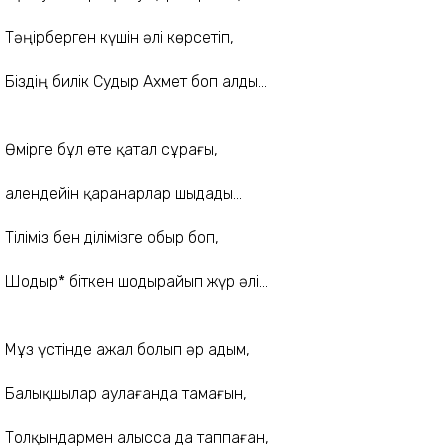
Тәңірберген күшін әлі көрсетіп,
Біздің билік Судыр Ахмет боп алды...
Өмірге бұл өте қатал сұрағы,
Қалендейін қаранарлар шыдады...
Тіліміз бен ділімізге обыр боп,
Шодыр* біткен шодырайып жүр әлі...
Мұз үстінде ажал болып әр адым,
Балықшылар аулағанда тамағын,
Толқындармен алысса да таппаған,