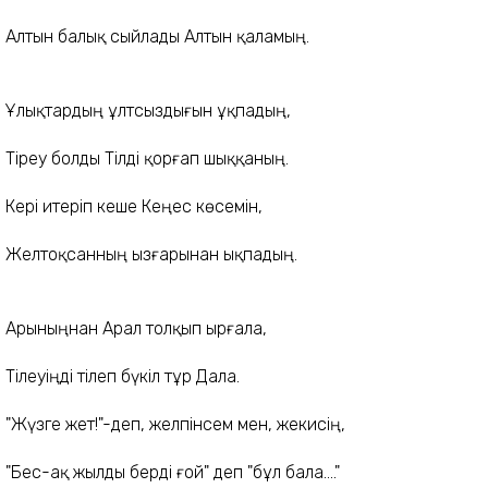
Алтын балық сыйлады Алтын қаламың.
Ұлықтардың ұлтсыздығын ұқпадың,
Тіреу болды Тілді қорғап шыққаның.
Кері итеріп кеше Кеңес көсемін,
Желтоқсанның ызғарынан ықпадың.
Арыныңнан Арал толқып ырғала,
Тілеуіңді тілеп бүкіл тұр Дала.
"Жүзге жет!"-деп, желпінсем мен, жекисің,
"Бес-ақ жылды берді ғой" деп "бұл бала...."