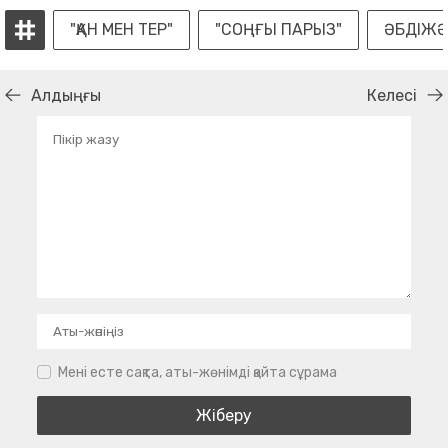
"ҚАН МЕН ТЕР"
"СОҢҒЫ ПАРЫЗ"
ӘБДІЖӘ
Алдыңғы
Келесі
Мені есте сақта, аты-жөнімді қайта сұрама