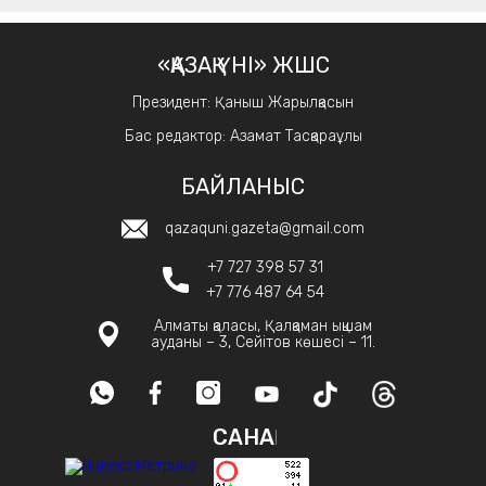
«ҚАЗАҚ ҮНІ» ЖШС
Президент: Қаныш Жарылқасын
Бас редактор: Азамат Тасқараұлы
БАЙЛАНЫС
qazaquni.gazeta@gmail.com
+7 727 398 57 31
+7 776 487 64 54
Алматы қаласы, Қалқаман ықшам
ауданы – 3, Сейітов көшесі – 11.
САНАҚ