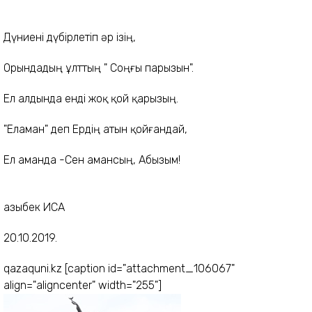
Дүниені дүбірлетіп әр ізің,
Орындадың ұлттың " Соңғы парызын".
Ел алдында енді жоқ қой қарызың.
"Еламан" деп Ердің атын қойғандай,
Ел аманда -Сен амансың, Абызым!
Қазыбек ИСА
20.10.2019.
qazaquni.kz [caption id="attachment_106067"
align="aligncenter" width="255"]