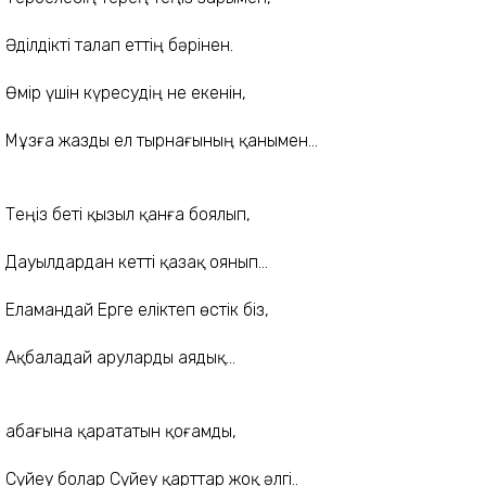
Әділдікті талап еттің бәрінен.
Өмір үшін күресудің не екенін,
Мұзға жазды ел тырнағының қанымен...
Теңіз беті қызыл қанға боялып,
Дауылдардан кетті қазақ оянып...
Еламандай Ерге еліктеп өстік біз,
Ақбаладай аруларды аядық...
Қабағына қарататын қоғамды,
Сүйеу болар Сүйеу қарттар жоқ әлгі..