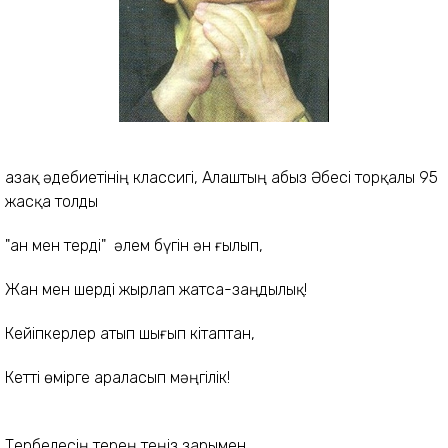
Қазақ әдебиетінің классигі, Алаштың абыз Әбесі торқалы 95
жасқа толды
"Қан мен терді"
әлем бүгін ән ғылып,
Жан мен шерді жырлап жатса-заңдылық!
Кейіпкерлер атып шығып кітаптан,
Кетті өмірге араласып мәңгілік!
Тербелесің терең теңіз зарымен,