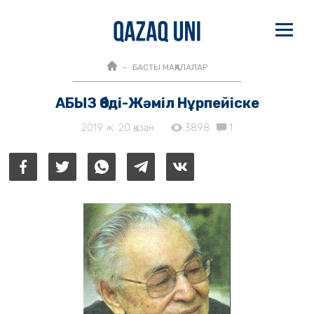
БАСТЫ МАҚАЛАЛАР
АБЫЗ Әбді-Жәміл Нұрпейіске
2019 ж. 20 қазан
3898
1