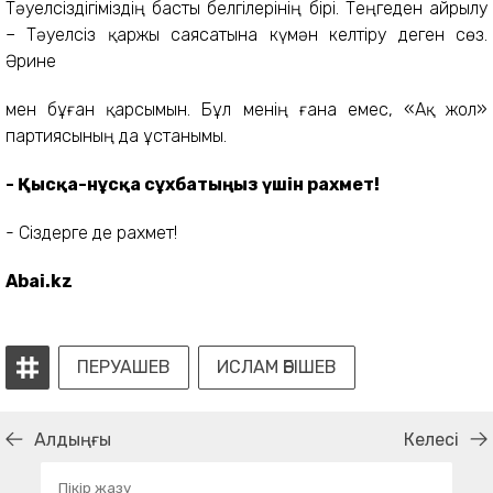
Тәуелсіздігіміздің басты белгілерінің бірі. Теңгеден айрылу
– Тәуелсіз қаржы саясатына күмән келтіру деген сөз.
Әрине
мен бұған қарсымын. Бұл менің ғана емес, «Ақ жол»
партиясының да ұстанымы.
- Қысқа-нұсқа сұхбатыңыз үшін рахмет!
- Сіздерге де рахмет!
Abai.kz
ПЕРУАШЕВ
ИСЛАМ ӘБІШЕВ
Алдыңғы
Келесі