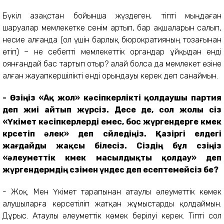
Бүкіл Қазақстан бойынша жүздеген, тіпті мыңдаған
шаруалар мемлекетке сенім артып, бар ақшаларын салып,
несие алғанда (ол үшін барлық бюрократияның тозағынан
өтіп) – не себепті мемлекеттік органдар ұйқыдан енді
оянғандай бас тартып отыр? Қалай болса да мемлекет өзіне
алған жауапкершілікті енді орындауы керек деп санаймын.
- Өзіңіз «Ақ жол» кәсіпкерлікті қолдаушы партия
деп жиі айтып жүрсіз. Десе де, сол жолы сіз
«Үкімет кәсіпкерлерді емес, бос жүргендерге көмек
көрсетіп әлек» деп сөйледіңіз. Қазіргі елдегі
жағдайды жақсы білесіз. Сіздің бұл сөзіңіз
«әлеуметтік көмек масылдықты қолдау» деп
жүргендермдің сөзімен үндес деп есептемейсіз бе?
- Жоқ. Мен Үкімет тарапынан атаулы әлеуметтік көмек
алушыларға көрсетіліп жатқан жұмыстарды қолдаймын.
Дұрыс. Атаулы әлеуметтік көмек берілуі керек. Тіпті сол