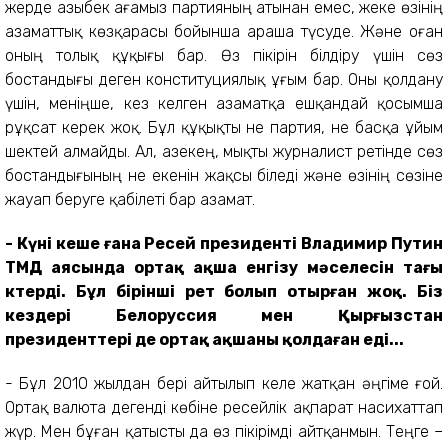
жерде Қазыбек ағамыз партияның атынан емес, жеке өзінің
азаматтық көзқарасы бойынша араша түсуде. Және оған
оның толық құқығы бар. Өз пікірін білдіру үшін сөз
бостандығы деген конституциялық ұғым бар. Оны қолдану
үшін, меніңше, кез келген азаматқа ешқандай қосымша
рұқсат керек жоқ. Бұл құқықты не партия, не басқа ұйым
шектей алмайды. Ал, Қазекең, мықты журналист ретінде сөз
бостандығының не екенін жақсы біледі және өзінің сөзіне
жауап беруге қабілеті бар азамат.
- Күні кеше ғана Ресей президенті Владимир Путин
ТМД аясында ортақ ақша енгізу мәселесін тағы
көтерді. Бұл бірінші рет болып отырған жоқ. Біз
кездері Белоруссия мен Қырғызстан
президенттері де ортақ ақшаны қолдаған еді...
- Бұл 2010 жылдан бері айтылып келе жатқан әңгіме ғой.
Ортақ валюта дегенді көбіне ресейлік ақпарат насихаттап
жүр. Мен бұған қатысты да өз пікірімді айтқанмын. Теңге –