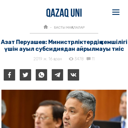
БАСТЫ МАҚАЛАЛАР
Азат Перуашев: Министрліктердің кемшілігі
үшін ауыл субсидиядан айрылмауы тиіс
2019 ж. 16 қазан
3478
11