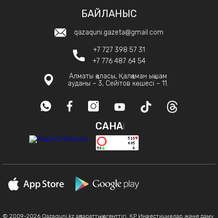
БАЙЛАНЫС
qazaquni.gazeta@gmail.com
+7 727 398 57 31
+7 776 487 64 54
Алматы қаласы, Қалқаман ықшам
ауданы – 3, Сейітов көшесі – 11.
САНАҚ
© 2009-2026 Qazaquni.kz ақпараттық агенттігі, ҚР Инвестициялар және даму