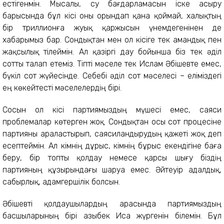
естігенмін. Мысалы, су бағдарламасын іске асыру
барысында бұл кісі оны орындап қана қоймай, халықтың
бір триллионға жуық қаржысын үнемдегенінен де
хабарымыз бар. Сондықтан мен ол кісіге тек амандық пен
жақсылық тілеймін. Ал қазіргі дау бойынша біз тек әділ
сотты талап етеміз. Тіпті мәселе тек Ислам Әбішевте емес,
бүкіл сот жүйесінде. Себебі әділ сот мәселесі – еліміздегі
ең көкейтесті мәселелердің бірі.
Сосын ол кісі партиямыздың мүшесі емес, саяси
проблемалар көтерген жоқ. Сондықтан осы сот процесіне
партияны араластырып, саясиландырудың қажеті жоқ деп
есептеймін. Ал кімнің дұрыс, кімнің бұрыс екендігіне баға
беру, бір топты қолдау немесе қарсы шығу біздің
партияның құзырындағы шаруа емес. Әйтеуір адалдық,
сабырлық, адамгершілік болсын.
Әбішевті қолдаушылардың арасында партиямыздың
басшыларының бірі Қазыбек Иса жүргенін білемін. Бұл