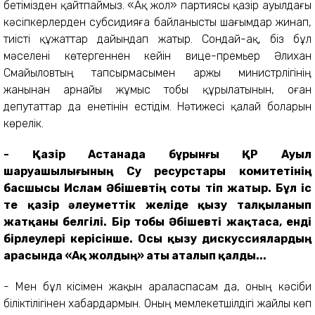
бетімізден қайтпаймыз. «Ақ жол» партиясы қазір ауылдағы
кәсіпкерлерден субсидияға байланысты шағымдар жинап,
тиісті құжаттар дайындап жатыр. Сондай-ақ, біз бұл
мәселені көтергеннен кейін вице-премьер Әлихан
Смайыловтың тапсырмасымен Қаржы министрлігінің
жанынан арнайы жұмыс тобы құрылатынын, оған
депутаттар да енетінін естідім. Нәтижесі қалай боларын
көрелік.
- Қазір Астанада бұрынғы ҚР Ауыл
шаруашылығының Су ресурстары комитетінің
басшысы Ислам Әбішевтің соты өтіп жатыр. Бұл іс
те қазір әлеуметтік желіде қызу талқыланып
жатқаны белгілі. Бір тобы Әбішевті жақтаса, енді
бірлеулері керісінше. Осы қызу дискуссиялардың
арасында «Ақ жолдың» аты аталып қалды...
- Мен бұл кісімен жақын араласпасам да, оның кәсіби
біліктілігінен хабардармын. Оның мемлекетшілдігі жайлы көп