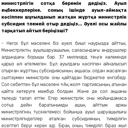
министрлігін сотқа беремін дедіңіз. Ауыл
еңбеккерлеріне, соның ішінде ауыл-аймақта
кәсіппен шұғылданып жатқан жұртқа министрлік
субсидия төлемей отыр дедіңіз... Әуелі осы жайлы
тарқатып айтып беріңізші?
- Негізі бұл мәселені біз әуелі биыл наурызда айттық.
Министрліктің ауылшаруашылық саласындағы өндірушілер
алдындағы борышы бар. 37 миллиард теңге көлемінде
қарыз әлі өтелмеген. Бұл ауылдағы кәсіппен айналысып
отырған жұрттың субсидиясының ақшасы. Қолдан жасалған
сылтаумен министрлік оны қайтадан бюджетке енгізбеді.
Сол себептен бұл мәселені «Ақ жол» партиясының атынан
қайта көтеруге мәжбүр болдым. Және де сол ақшаны
төлеуді талап еттім. Егер министрлік оны мойындамаса
сотқа дейін баратынымды ашық айттым. Қаржы
министрлігінің түсініктемесі бойынша ауыл шаруашылығы
министрлігіндегілер аталған субсидияның тиімділігін
есептеп беруі керек еді. Бірақ оның тиімділігі біраз жыл