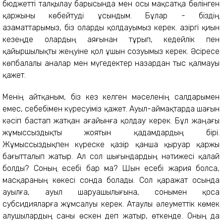
бюджетті талқылау барысында мен осы мақсатқа бөлінген
қаржыны көбейтуді ұсындым. Бұлар - біздің
азаматтарымыз, біз оларды қолдауымыз керек. Қазіргі қиын
кезеңде олардың аяғынан тұрып, кедейлік пен
қайыршылықты жеңуіне қол ұшын созуымыз керек. Әсіресе
көпбалалы аналар мен мүгедектер назардан тыс қалмауы
қажет.
Менің айтқаным, біз кез келген мәселенің салдарымен
емес, себебімен күресуіміз қажет. Ауыл-аймақтарда шағын
кәсіп бастап жатқан ағайынға қолдау керек. Бұл жаңағы
жұмыссыздықты жоятын қадамдардың бірі.
Жұмыссыздықпен күреске қазір қанша қыруар қаржы
бағытталып жатыр. Ал сол шығындардың нәтижесі қалай
болды? Соның есебі бар ма? Шын есебі жария болса,
масқараның көкесі сонда болады. Сол қаражат осында
ауылға, ауыл шаруашылығына, сонымен қоса
субсидияларға жұмсалуы керек. Атаулы әлеуметтік көмек
алушылардың саны өскен деп жатыр, өткенде. Оның да