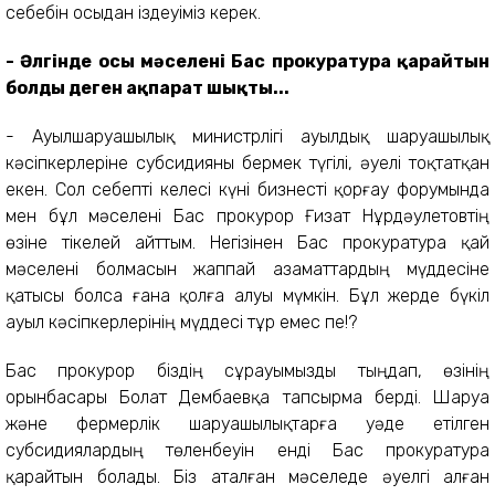
себебін осыдан іздеуіміз керек.
- Әлгінде осы мәселені Бас прокуратура қарайтын
болды деген ақпарат шықты...
- Ауылшаруашылық министрлігі ауылдық шаруашылық
кәсіпкерлеріне субсидияны бермек түгілі, әуелі тоқтатқан
екен. Сол себепті келесі күні бизнесті қорғау форумында
мен бұл мәселені Бас прокурор Ғизат Нұрдәулетовтің
өзіне тікелей айттым. Негізінен Бас прокуратура қай
мәселені болмасын жаппай азаматтардың мүддесіне
қатысы болса ғана қолға алуы мүмкін. Бұл жерде бүкіл
ауыл кәсіпкерлерінің мүддесі тұр емес пе!?
Бас прокурор біздің сұрауымызды тыңдап, өзінің
орынбасары Болат Дембаевқа тапсырма берді. Шаруа
және фермерлік шаруашылықтарға уәде етілген
субсидиялардың төленбеуін енді Бас прокуратура
қарайтын болады. Біз аталған мәселеде әуелгі алған