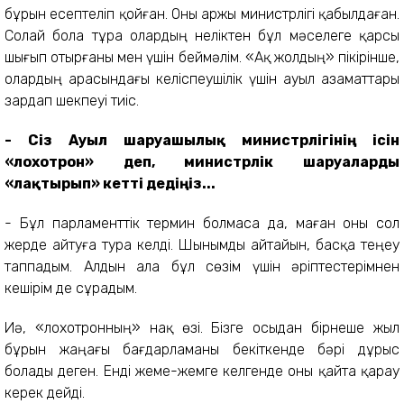
бұрын есептеліп қойған. Оны Қаржы министрлігі қабылдаған.
Солай бола тұра олардың неліктен бұл мәселеге қарсы
шығып отырғаны мен үшін беймәлім. «Ақ жолдың» пікірінше,
олардың арасындағы келіспеушілік үшін ауыл азаматтары
зардап шекпеуі тиіс.
- Сіз Ауыл шаруашылық министрлігінің ісін
«лохотрон» деп, министрлік шаруаларды
«лақтырып» кетті дедіңіз...
- Бұл парламенттік термин болмаса да, маған оны сол
жерде айтуға тура келді. Шынымды айтайын, басқа теңеу
таппадым. Алдын ала бұл сөзім үшін әріптестерімнен
кешірім де сұрадым.
Иә, «лохотронның» нақ өзі. Бізге осыдан бірнеше жыл
бұрын жаңағы бағдарламаны бекіткенде бәрі дұрыс
болады деген. Енді жеме-жемге келгенде оны қайта қарау
керек дейді.