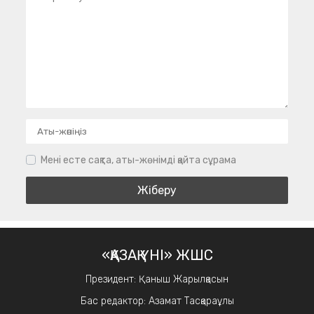
Мені есте сақта, аты-жөнімді қайта сұрама
«ҚАЗАҚ ҮНІ» ЖШС
Президент: Қаныш Жарылқасын
Бас редактор: Азамат Тасқараұлы