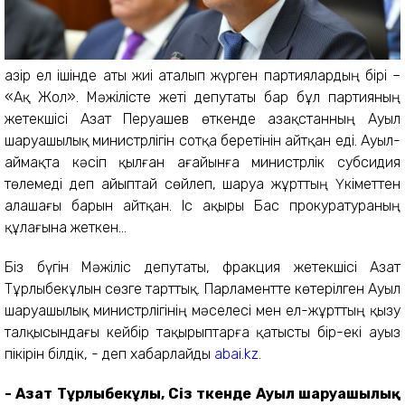
Қазір ел ішінде аты жиі аталып жүрген партиялардың бірі –
«Ақ Жол». Мәжілісте жеті депутаты бар бұл партияның
жетекшісі Азат Перуашев өткенде Қазақстанның Ауыл
шаруашылық министрлігін сотқа беретінін айтқан еді. Ауыл-
аймақта кәсіп қылған ағайынға министрлік субсидия
төлемеді деп айыптай сөйлеп, шаруа жұрттың Үкіметтен
алашағы барын айтқан. Іс ақыры Бас прокуратураның
құлағына жеткен...
Біз бүгін Мәжіліс депутаты, фракция жетекшісі Азат
Тұрлыбекұлын сөзге тарттық. Парламентте көтерілген Ауыл
шаруашылық министрлігінің мәселесі мен ел-жұрттың қызу
талқысындағы кейбір тақырыптарға қатысты бір-екі ауыз
пікірін білдік, - деп хабарлайды
abai.kz
.
- Азат Тұрлыбекұлы, Сіз өткенде Ауыл шаруашылық