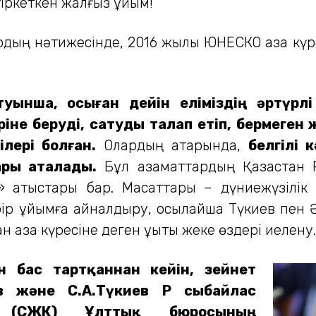
тіркеткен жалғыз ұйым!
ардың нәтижесінде, 2016 жылы ЮНЕСКО қазақ к
туынша, осыған дейін еліміздің әртүрл
ріне беруді, сатуды талап етіп, бермеге
лері болған.
Олардың қатарында,
белгілі 
ары аталады.
Бұл азаматтардың Қазақстан 
қатыстары бар. Мақсаттары – дүниежүзілік қа
бір ұйымға айналдыру, осылайша Түкиев пен
қазақ күресіне деген құқықты жеке өздері иелену.
 бас тартқаннан кейін, зейнет
 және С.А.Түкиев ҚР сыбайлас
 (СЖҚК) Ұлттық бюросының