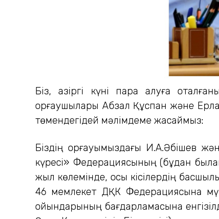
Біз, қазіргі күні пара алуға оқта
қорғаушылары Абзал Құспан және Ерла
төмендегідей мәлімдеме жасаймыз:
Біздің қорғауымыздағы И.А.Әбішев жән
күресі» Федерациясының (бұдан былай 
жыл көлемінде, осы кісілердің басшылығ
46 мемлекет ДҚК Федерациясына мүшелі
ойындарының бағдарламасына енгізілді.