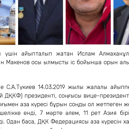
лғаны үшін айыпталып жатқан Ислам Алмахан
н Макенов осы қылмыстық іс бойынша орын ал
е С.А.Түкиев 14.03.2019 жылы жалалы айыппен
ДҚКФ) президенті, соңғысы вице-президенті қ
ымен қазақ күресі бұрын соңды қол жетпеген же
кке енді, 7 мәрте әлем, 11 рет Азия біріншіл
 Одан басқа, ДҚК Федерациясы қазақ күресін хал