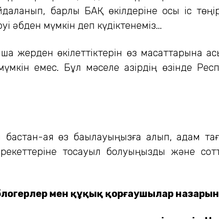
йдаланып, барлық БАҚ өкілдеріне осы іс төңі
і әбден мүмкін деп күдіктенеміз...
қанша жерден өкілеттіктерін өз мақсаттарына 
мкін емес. Бұл мәселе қазірдің өзінде Рес
ті бастан-аяқ өз бақылауыңызға алып, адам
 әрекеттеріне тосқауыл болуыңызды және сот
з блогерлер мен құқық қорғаушылар назарын