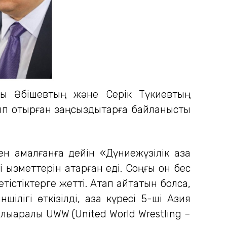
ұлы Әбішевтың және Серік Түкиевтың
ып отырған заңсыздықтарға байланысты
 қамалғанға дейін «Дүниежүзілік қазақ
ызметтерін атқарған еді. Соңғы он бес
тістіктерге жетті. Атап айтатын болсақ,
ігі өткізілді, қазақ күресі 5-ші Азия
ықаралық UWW (United World Wrestling –