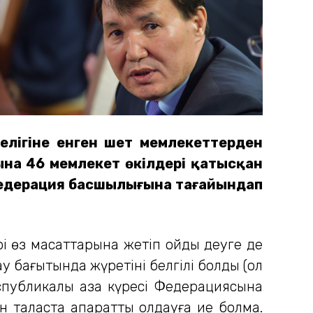
елігіне енген шет мемлекеттерден
ына 46 мемлекет өкілдері қатысқан
 Федерация басшылығына тағайындап
рі өз мақсаттарына жетіп қойды деуге де
у бағытында жүретіні белгілі болды (ол
публикалық қазақ күресі Федерациясына
 таласта ақпараттық қолдауға ие болмақ.