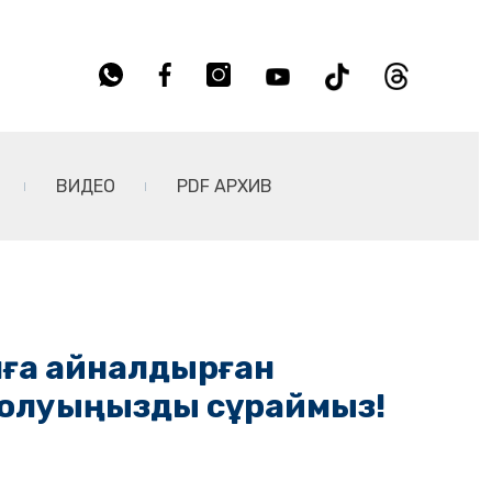
ВИДЕО
PDF АРХИВ
нға айналдырған
болуыңызды сұраймыз!