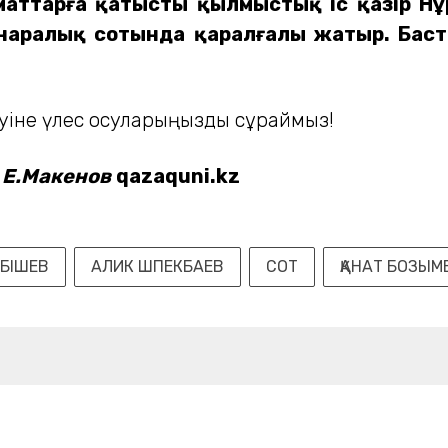
арға қатысты қылмыстық іс қазір Нұр
аралық сотында қаралғалы жатыр. Баст
уіне үлес қосуларыңызды сұраймыз!
кенов
qazaquni.kz
БІШЕВ
АЛИК ШПЕКБАЕВ
СОТ
ҚАНАТ БОЗЫМ