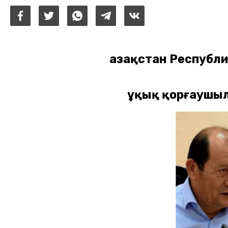
Қазақстан Республ
Құқық қорғаушы