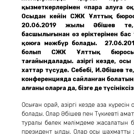
қызметкерлерімен «пара алуға оқ
Осыдан кейін СЖҚК Ұлттық бюро
20.06.2019 жылы Әбішев те
басшылығынан өз еріктерімен бас
қоюға мәжбүр болады. 27.06.20
болып СЖҚК Ұлттық бюросы
тағайындалады. Қазіргі кезде, о
хаттар түсуде. Себебі, И.Әбішев 
конференцияда сайланған болатын,
алғаны оларға да, бізге де түсініксіз
Осыған орай, қазіргі кезде қазақ күрес
болады. Олар Әбішев пен Түкиевті қама
туралы бөлек мәлімдеме жасалатын бол
президент қылды. Олар осы шахматтық жү