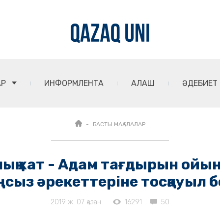
АР
ИНФОРМЛЕНТА
АЛАШ
ӘДЕБИЕТ
БАСТЫ МАҚАЛАЛАР
ық хат - Адам тағдырын ойы
сыз әрекеттеріне тосқауыл 
2019 ж. 07 қазан
16291
50