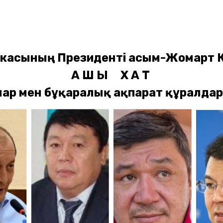
икасының Президенті Қасым-Жомарт
А Ш Ы Қ Х А Т
лар мен бұқаралық ақпарат құралда