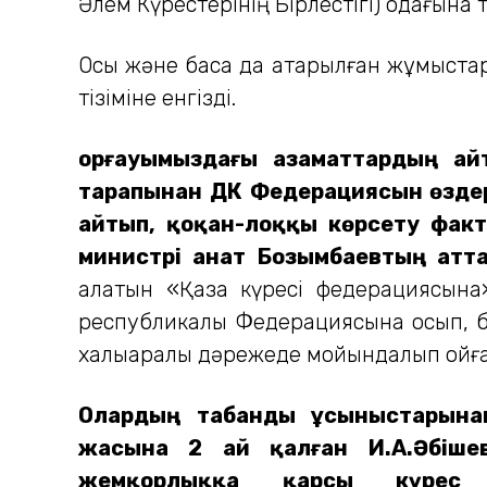
Әлем Күрестерінің Бірлестігі) одағына 
Осы және басқа да атқарылған жұмыст
тізіміне енгізді.
Қорғауымыздағы азаматтардың ай
тарапынан ДҚК Федерациясын өзде
айтып, қоқан-лоққы көрсету факті
министрі Қанат Бозымбаевтың атт
алатын «Қазақ күресі федерациясына» 
республикалық Федерациясына қосып, 
халықаралық дәрежеде мойындалып қойған 
Олардың табанды ұсыныстарынан
жасына 2 ай қалған И.А.Әбішев
жемқорлыққа қарсы күрес