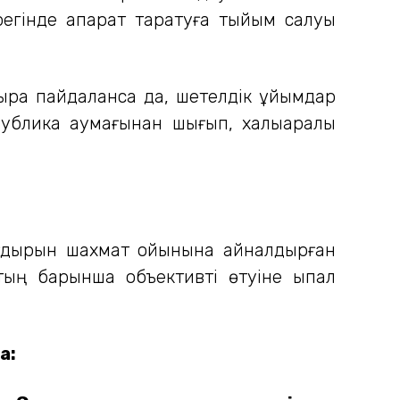
регінде ақпарат таратуға тыйым салуы
асыра пайдаланса да, шетелдік ұйымдар
публика аумағынан шығып, халықаралық
 тағдырын шахмат ойынына айналдырған
тың барынша объективті өтуіне ықпал
а: