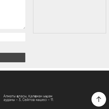
Алматы қаласы, Қалқаман ықшам
ауданы – 3, Сейітов көшесі – 11.