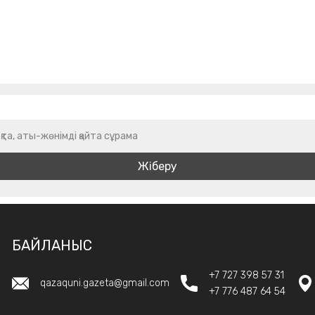
қта, аты-жөнімді қайта сұрама
БАЙЛАНЫС
+7 727 398 57 31
qazaquni.gazeta@gmail.com
+7 776 487 64 54