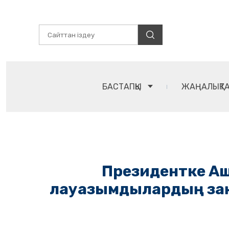
БАСТАПҚЫ
ЖАҢАЛЫҚТ
Президентке Аш
лауазымдылардың заң