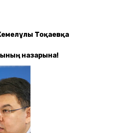
 Кемелұлы Тоқаевқа
рының назарына!