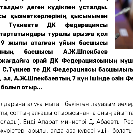
талды» деген күдікпен ұсталды.
сы қызметкерлерінің қысымымен
, Түкиевте ДҚК федерациясы
 тартатындары туралы арызға қол
19 жылы аталған ұйым басшысы
ның басшысы А.Ж.Шпекбаев
сы жағдайға орай ДҚК Федерациясының мүш
те, С.Түкиев те ДҚК Федерациясы басшылығ
 ал, А.Ж.Шпекбаевтың 7 күн ішінде өзін
 болып отыр...
ін қолдарына алуға мықтап бекінген лауазым иеле
тты, соттың алғашқы отырысынан-ақ оның айыпта
ады). Енді Ақпарат министрі Д. Абаевты Рес
рістері арқылы, алда қазақ күресі үшін болатын