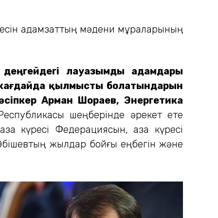
үресін адамзаттың мәдени мұраларының
і деңгейдегі лауазымды адамдары
н жағдайда қылмысты болатындарын
кәсіпкер Арман Шораев, Энергетика
Республикасы шеңберінде әрекет ете
зақ күресі Федерациясын, қазақ күресі
 Әбішевтың жылдар бойғы еңбегін және