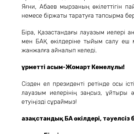
Яғни, Абаев мырзаның өкілеттігін па
немесе біржақты таратуға тапсырма беру
Бірақ, Қазақстандағы лауазым иелері 
мен БАҚ өкілдеріне тыйым салу еш мү
жанжалға айналып келеді.
Құрметті Қасым-Жомарт Кемелұлы!
Сізден ел президенті ретінде осы іс
лауазым иелерінің заңсыз, құйтырқы
етуіңізді сұраймыз!
Қазақстандық БАҚ өкілдері, тәуелсі