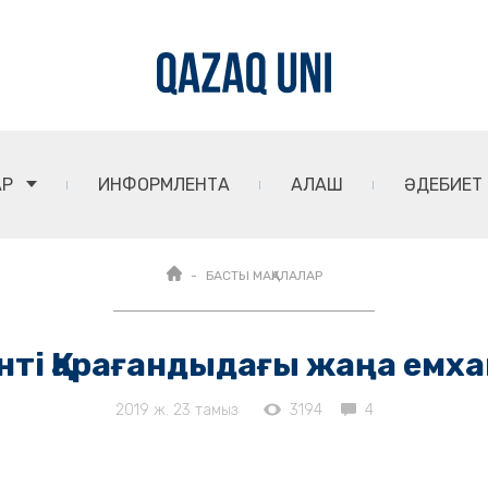
АР
ИНФОРМЛЕНТА
АЛАШ
ӘДЕБИЕТ
БАСТЫ МАҚАЛАЛАР
нті Қарағандыдағы жаңа емх
2019 ж. 23 тамыз
3194
4