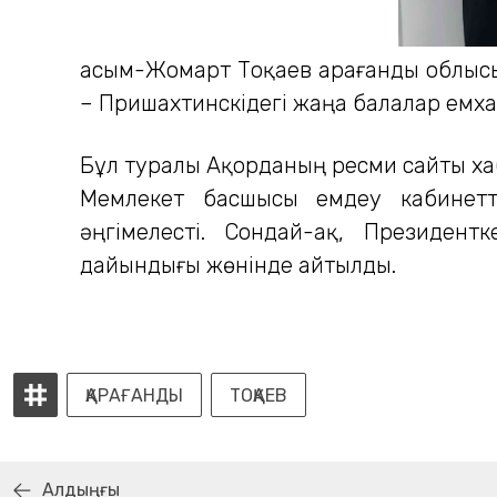
Қасым-Жомарт Тоқаев Қарағанды облы
– Пришахтинскідегі жаңа балалар ем
Бұл туралы Ақорданың ресми сайты ха
Мемлекет басшысы емдеу кабинетт
әңгімелесті. Сондай-ақ, Президен
дайындығы жөнінде айтылды.
ҚАРАҒАНДЫ
ТОҚАЕВ
Алдыңғы