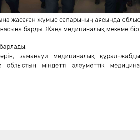
сына жасаған жұмыс сапарының аясында облыс
ханасына барды. Жаңа медициналық мекеме бі
барлады.
ерін, заманауи медициналық құрал-жабдық
тке облыстың міндетті әлеуметтік медицин