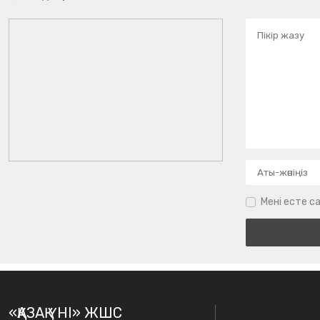
Мені есте са
«ҚАЗАҚ ҮНІ» ЖШС