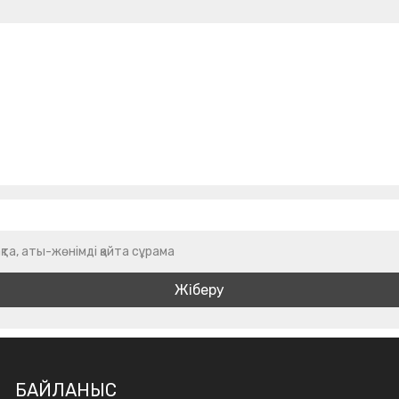
қта, аты-жөнімді қайта сұрама
БАЙЛАНЫС