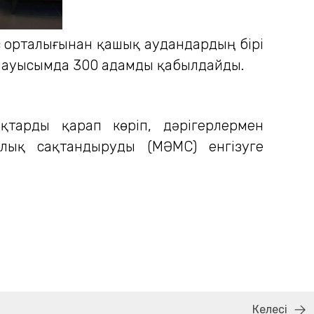
 орталығынан қашық аудандардың бірі
р ауысымда 300 адамды қабылдайды.
тарды қарап көріп, дәрігерлермен
алық сақтандыруды (МӘМС) енгізуге
Келесі