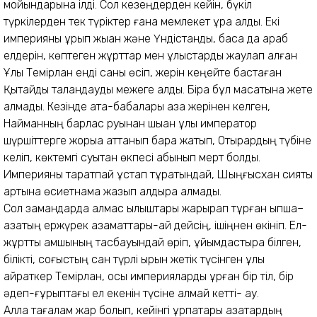
мойындарына ілді.
Сол кезеңдерден кейін, бүкіл
түркілерден тек түріктер ғана мемлекет құра алды. Екі
империяны ұрып жыққан және Үндістанды, басқа да араб
елдерін, көптеген жұрттар мен ұлыстарды жаулап алған
Ұлы Темірлан енді саны өсіп, жерін кеңейте бастаған
Қытайды талқандауды межеге алды. Бірақ бұл мақсатына жете
алмады. Кезінде ата-бабалары қазақ жерінен келген,
Найманның барлас руынан шыққан ұлы император
шүршіттерге жорыққа аттанып бара жатып, Отырардың түбіне
келіп, көктемгі суықтан өкпесі қабынып мерт болды.
Империяны таратпай ұстап тұратындай, Шыңғысхан сияқты
артына өсиетнама жазып қалдыра алмады.
Сол замандарда алмас қылыштары жарқырап тұрған қыпшақ–
қазақтың ержүрек азаматтары-ай дейсің, ішіңнен өкініп.
Ел-
жұртты қамшының тасбауындай өріп, ұйымдастыра білген,
білікті, соғыстың сан түрлі қырын жетік түсінген ұлы
қайраткер Темірлан, осы империяларды құрған бір тіл, бір
әдеп-ғұрыптағы ел екенін түсіне алмай кетті- ау.
Алла тағалам жар болып, кейінгі ұрпақтары қазақтардың