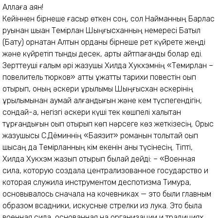
Аллаға аян!
Кейіннен бірнеше ғасыр өткен соң, сол Найманның Барлас
руынан шыққан Темірлан Шыңғысханның немересі Батыл
(Бату) орнатқан Алтын орданы бірнеше рет күйрете жеңді
және күйретіп тынды десек, артық айтпағандық болар еді.
Зерттеуші ғалым әрі жазушы Хилда Хукхэмнің «Темирлан –
повелитель тюрков» атты құжатты тарихи повестін оқып
отырып, оның әскери құрылымы Шыңғысхан әскерінің
құрылымынан аумай қалғандығын және кем түспегендігін,
сондай-ақ, негізгі әскери күші тек көшпелі халықтан
тұрғандығын оқып отырып көп нәрсеге көз жеткізесің.
Орыс
жазушысы С.Дёминнің «Баязит» романын толықтай оқып
шықсаң да Темірланның кім екенін анық түсінесің. Тіпті,
Хилда Хукхэм жазып отырып былай дейді:
– «Военная
сила, которую создала централизованное государство и
которая служила инструментом деспотизма Тимура,
основывалось сначала на кочевниках — это были главным
образом всадники, искусные стрелки из лука. Это была
военная сила, основанная на организации и традициях