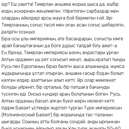
еді? Еш уақытта! Темірлан қаншама жорыққа шықса да, ешбір
елдің әскерінен жеңілмеген. Үйретілген сарбаздар мен
олардың әйелдері қарсы жауға бой бермеген ғой. Әрі
Темірланның соғыс тәсілі мен оған асқан соғыс шеберлігін,
дәлдігін қосыңыз.
Бірақ осы ұлы империяның қате басқандарын, соғысты кімге
қарай бағыштағанын да бізге дұрыс талдай білу қажет-ақ.
Ең бірінші, Темірлан империясы өзінің қандастары құрған
Алтын ордамен үш рет соғысып жеңіп, ақыры,қиратып тынды.
Русь пен Еуропаның біраз бөлігін ашса алақанында, жұмса
жұдырығында ұстап отырған, қаншама ғасыр бодан болып
келген елдер азаттығын алып кетті. Әрі олар мемлекет
болуды үйреніп, бір орталыққа, бір патшаға бағынуды
түсінген еді. Онсыз күндері қараң болатынын білген.
Русь,
Алтын орданың басып алған бүкіл жерін иеленіп кетті.
Ілдірім Баязит үстемдік жүргізіп тұрған Түрік империясын
(Молниеносный Баязит) бір жорығында тас-талқанын
шығарды. Соққының қатты болғаны сондай, қанды қырғыннан
бүкіл әскерінен айрылып қалған Ұлы түрік қағанаты 50-60