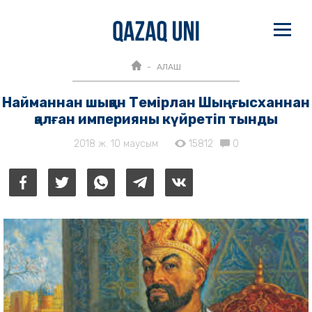
АЛАШ
Найманнан шыққан Темірлан Шыңғысханнан
қалған империяны күйретіп тынды
2018 ж. 10 маусым
15812
0