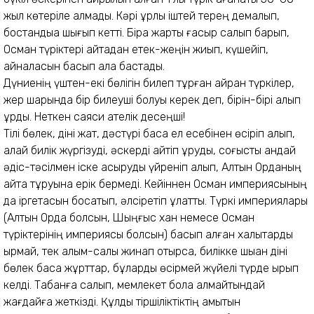
жыл көтеріле алмады.
Кәрі құрлық іштей терең демалып,
бостандыққа шығып кетті. Бірақ жарты ғасыр салып барып,
Осман түріктері қайтадан етек-жеңін жиып, күшейіп,
айналасын басып ала бастады.
Дүниенің үштен-екі бөлігін билеп тұрған қайран түркілер,
жер шарында бір билеуші болуы керек деп, бірін-бірі алып
ұрды. Неткен саяси қателік десеңші!
Тілі бөлек, діні жат, дәстүрі басқа ел есебінен өсіріп алып,
қалай билік жүргізуді, әскерді қайтіп құруды, соғысты қандай
әдіс-тәсілмен іске асыруды үйреніп алып, Алтын Орданың
қайта тұруына ерік бермеді. Кейіннен Осман империясының
да іргетасын босатып, әлсіретіп құлатты. Түркі империялары
(Алтын Орда болсын, Шыңғыс хан немесе Осман
түріктерінің империясы болсын) басып алған халықтарды
қырмай, тек алым-салық жинап отырса, билікке шыққан діні
бөлек басқа жұрттар, бұларды өсірмей жүйелі түрде қырып
келді. Табанға салып, мемлекет бола алмайтындай
жағдайға жеткізді. Құлдық тіршіліктіктің қамытын