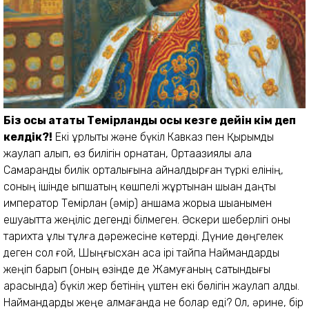
Біз осы а
тақты Темірланды осы кезге дейін кім деп
келдік?!
Екі құрлықты және бүкіл Кавказ пен Қырымды
жаулап алып, өз билігін орнатқан, Ортаазиялық қала
Самарқанды билік орталығына айналдырған түркі елінің,
соның ішінде қыпшақтың көшпелі жұртынан шыққан даңқты
император Темірлан (әмір) қаншама жорыққа шыққанымен
ешуақытта жеңіліс дегенді білмеген. Әскери шеберлігі оны
тарихта ұлы тұлға дәрежесіне көтерді. Дүние дөңгелек
деген сол ғой, Шыңғысхан аса ірі тайпа Наймандарды
жеңіп барып (оның өзінде де Жамуғаның сатқындығы
арқасында) бүкіл жер бетінің үштен екі бөлігін жаулап алды.
Наймандарды жеңе алмағанда не болар еді? Ол, әрине, бір