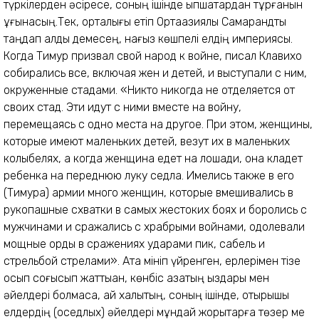
түркілерден әсіресе, соның ішінде қыпшақтардан тұрғанын
ұғынасың.Тек, орталығы етіп Ортаазиялық Самарқандты
таңдап алды демесең, нағыз көшпелі елдің империясы.
Когда Тимур призвал свой народ к войне, писал Клавихо
собирались все, включая жен и детей, и выступали с ним,
окруженные стадами. «Никто никогда не отделяется от
своих стад. Эти идут с ними вместе на войну,
перемещаясь с одно места на другое. При этом, женщины,
которые имеют маленьких детей, везут их в маленьких
колыбелях, а когда женщина едет на лошади, она кладет
ребенка на переднюю луку седла. Имелись также в его
(Тимура) армии много женщин, которые вмешивались в
рукопашные схватки в самых жестоких боях и боролись с
мужчинами и сражались с храбрыми войнами, одолевали
мощные орды в сражениях ударами пик, сабель и
стрельбой стрелами». Атқа мініп үйренген, ерлерімен тізе
қосып соғысып жаттыққан, көнбіс қазақтың қыздары мен
әйелдері болмаса, қай халықтың, соның ішінде, отырықшы
елдердің (оседлых) әйелдері мұндай жорықтарға төзер ме