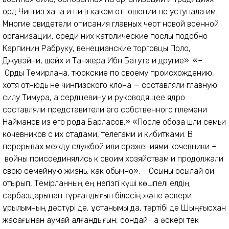
орд Чингиз хана и ни в каком отношении не уступала им.
Многие свидетели описания главных черт новой военной
организации, среди них католические послы подобно
Карпинин Рабруку, венецианские торговцы Поло,
Джувэйни, шейх и Танжера Ибн Батута и другие». «
–
Орды
Тем
и
рлана
, тюркские по своему происхождению,
хотя отнюдь не чингизского клона — составляли главную
силу Тимура, а сердцевину и руководящее ядро
составляли представители его собственного племени
Найманов из его рода Барласов.» «После обоза шли семьи
кочевников с их стадами, телегами и кибитками. В
перерывах между службой или сражениями кочевники
–
войны присоединялись к своим хозяйствам и продолжали
свою семейную жизнь, как обычно». – Осыны осылай о
и
отырып, Тем
ірланның ең негізгі күші көшпелі елдің
сарбаздарынан тұрғандығын білесің және әскери
құрылымның дәстүрі де, ұстанымы да, тәртібі де Шыңғысхан
жасағынан аумай қалғандығын, сондай- ақ әскері тек