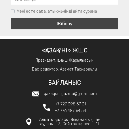
Мені есте сақта, аты-жөнімді қайта сұрама
«ҚАЗАҚ ҮНІ» ЖШС
Президент: Қаныш Жарылқасын
Бас редактор: Азамат Тасқараұлы
БАЙЛАНЫС
qazaquni.gazeta@gmail.com
+7 727 398 57 31
+7 776 487 64 54
Алматы қаласы, Қалқаман ықшам
ауданы – 3, Сейітов көшесі – 11.