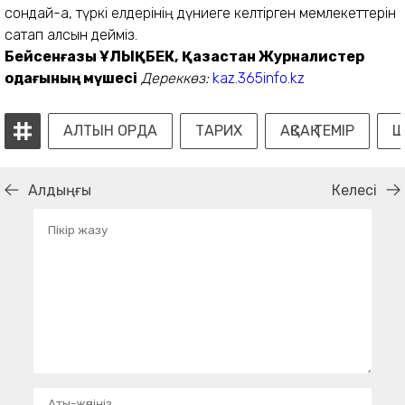
сондай-ақ, түркі елдерінің дүниеге келтірген мемлекеттерін
сақтап қалсын дейміз.
Бейсенғазы ҰЛЫҚБЕК,
Қазақстан Журналистер
одағының мүшесі
Дереккөз:
kaz.365info.kz
АЛТЫН ОРДА
ТАРИХ
АҚСАҚ ТЕМІР
Ш
Алдыңғы
Келесі