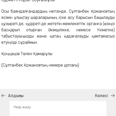
Осы баяндалғандардың негізінде, Сұлтанбек Қожановтың
есімін ұлықтау шараларының іске асу барысын бақылауды
құзыреті де, құдіреті де жететін мемлекеттік органға (өзіңіз
басқарып отырған Әкімшілікке, немесе Үкіметке)
табыстауыңызды және қатаң қадағалауды қамтамасыз
етуіңізді сұраймын.
Қоңқақов Төлен Қамарұлы
(Сұлтанбек Қожановтың немере ұрпағы)
Алдыңғы
Келесі