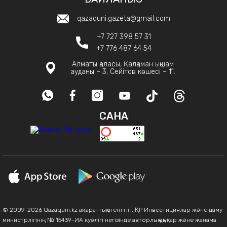
qazaquni.gazeta@gmail.com
+7 727 398 57 31
+7 776 487 64 54
Алматы қаласы, Қалқаман ықшам
ауданы – 3, Сейітов көшесі – 11.
САНАҚ
© 2009-2026 Qazaquni.kz ақпараттық агенттігі, ҚР Инвестициялар және даму
министрлігінің № 15439-ИА куәлігі негізінде авторлық құқықтар және жанама