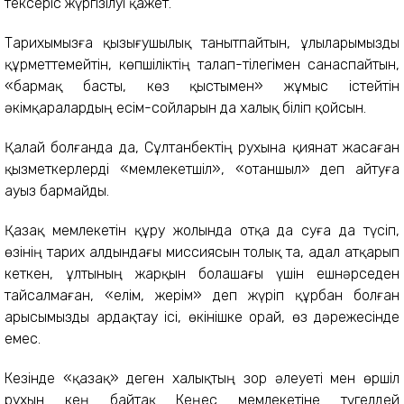
тексеріс жүргізілуі қажет.
Тарихымызға қызығушылық танытпайтын, ұлыларымызды
құрметтемейтін, көпшіліктің талап-тілегімен санаспайтын,
«бармақ басты, көз қыстымен» жұмыс істейтін
әкімқаралардың есім-сойларын да халық біліп қойсын.
Қалай болғанда да, Сұлтанбектің рухына қиянат жасаған
қызметкерлерді «мемлекетшіл», «отаншыл» деп айтуға
ауыз бармайды.
Қазақ мемлекетін құру жолында отқа да суға да түсіп,
өзінің тарих алдындағы миссиясын толық та, адал атқарып
кеткен, ұлтының жарқын болашағы үшін ешнәрседен
тайсалмаған, «елім, жерім» деп жүріп құрбан болған
арысымызды ардақтау ісі, өкінішке орай, өз дәрежесінде
емес.
Кезінде «қазақ» деген халықтың зор әлеуеті мен өршіл
рухын кең байтақ Кеңес мемлекетіне түгелдей