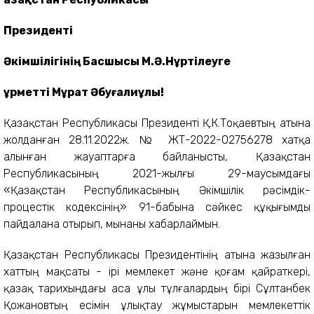
Президенті
Әкімшілігінің Басшысы М.Ә.Нұртілеуге
Құрметті Мұрат Әбуғалиұлы!
Қазақстан Республикасы Президенті Қ.К.Тоқаевтың атына
жолданған 28.11.2022ж. № ЖТ-2022-02756278 хатқа
алынған жауаптарға байланысты, Қазақстан
Республикасының 2021-жылғы 29-маусымдағы
«Қазақстан Республикасының Әкімшілік рәсімдік-
процестік кодексінің» 91-бабына сәйкес құқығымды
пайдалана отырып, мынаны хабарлаймын.
Қазақстан Республикасы Президентінің атына жазылған
хаттың мақсаты - ірі мемлекет және қоғам қайраткері,
қазақ тарихындағы аса ұлы тұлғалардың бірі Сұлтанбек
Қожановтың есімін ұлықтау жұмыстарын мемлекеттік