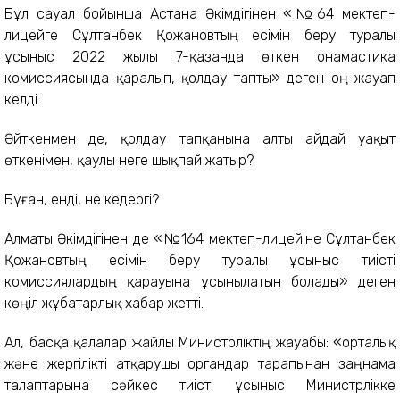
Бұл сауал бойынша Астана Әкімдігінен «№64 мектеп-
лицейге Сұлтанбек Қожановтың есімін беру туралы
ұсыныс 2022 жылы 7-қазанда өткен онамастика
комиссиясында қаралып, қолдау тапты» деген оң жауап
келді.
Әйткенмен де, қолдау тапқанына алты айдай уақыт
өткенімен, қаулы неге шықпай жатыр?
Бұған, енді, не кедергі?
Алматы Әкімдігінен де «№164 мектеп-лицейіне Сұлтанбек
Қожановтың есімін беру туралы ұсыныс тиісті
комиссиялардың қарауына ұсынылатын болады» деген
көңіл жұбатарлық хабар жетті.
Ал, басқа қалалар жайлы Министрліктің жауабы: «орталық
және жергілікті атқарушы органдар тарапынан заңнама
талаптарына сәйкес тиісті ұсыныс Министрлікке