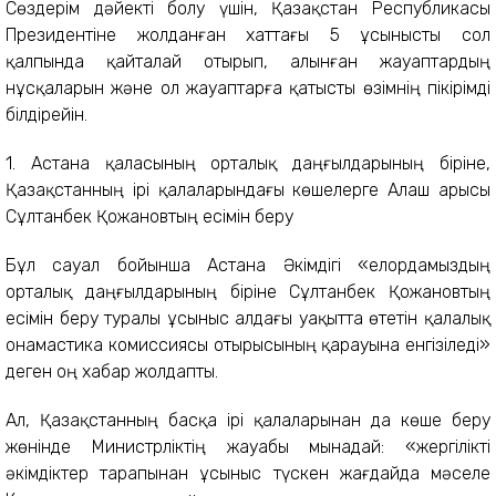
Сөздерім дәйекті болу үшін, Қазақстан Республикасы
Президентіне жолданған хаттағы 5 ұсынысты сол
қалпында қайталай отырып, алынған жауаптардың
нұсқаларын және ол жауаптарға қатысты өзімнің пікірімді
білдірейін.
1. Астана қаласының орталық даңғылдарының біріне,
Қазақстанның ірі қалаларындағы көшелерге Алаш арысы
Сұлтанбек Қожановтың есімін беру
Бұл сауал бойынша Астана Әкімдігі «елордамыздың
орталық даңғылдарының біріне Сұлтанбек Қожановтың
есімін беру туралы ұсыныс алдағы уақытта өтетін қалалық
онамастика комиссиясы отырысының қарауына енгізіледі»
деген оң хабар жолдапты.
Ал, Қазақстанның басқа ірі қалаларынан да көше беру
жөнінде Министрліктің жауабы мынадай: «жергілікті
әкімдіктер тарапынан ұсыныс түскен жағдайда мәселе