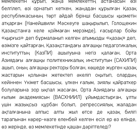
мемлекетін құрып, жаңа мемлекеттің астанасын өзі
белгілеп, өзі орнатып кеткен, жаңадан құрылған Қазақ
республикасының төрт айдай бірінші басшысы қызметін
атқарған (Нанейшвили Мәскеуге шақырылып, Голощекин
Қазақстанға келе қоймаған мерзімде), ғасырлар бойы
«қырғыз» деп бұрмаланып келген атымызды «қазақ» деп,
өзімізге қайтарған, Қазақстандағы алғашқы педагогикалық
институттың (КазПИ) ашылуына негіз қалаған, Орта
Азиядағы алғашқы политехникалық институтын (САХИПИ)
ашып, оның алғашқы ректоры болған, көшеде жүрген қазақ
жастарын қолынан жетектеп әкеліп оқытып, олардың
кейіннен Үкімет басшысы, үлкен ғалым, зиялы қайраткер
болуларына зор ықпал жасаған, Орта Азиядағы алғашқы
ғылым академиясын (ВАСХНИИЛ) ұйымдастырған, ұлты
үшін жазықсыз құрбан болып, репрессиялық жаладан
ақталғанына алпыс алты жыл өтсе де қазақ билігі
тарапынан көрер-көзге еленбей келген есіл ер өз елінде,
өз жерінде, өз мемлекетінде қашан дәріптеледі?