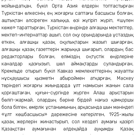
мойындатқан, бүкіл Орта Азия елдерін топтастырған
Түркістан өлкесінің ең жоғарғы саптағы басшысы болған,
аштықтан әлсіреген халыққа, өзі жүгіріп жүріп, «шүлен
көже» тараттырған, Түркістан өңірінде алғашқы мектептер,
мектеп-интернаттар ашып, сол оқу орындарында ұстаздық
еткен, алғашқы қазақ оқулықтарын жазып шығарған,
алғашқы қазақ газеттерін жарыққа шығарып, олардың бас
редакторлары болған, еліміздің оңтүстік өңірлеріне
каналдар қазғызып, шөл аймақтарды суландырған,
Кремльде отырып бүкіл Кавказ мемлекеттерінің жауапты
нұсқаушысы қызметін абыроймен атқарған, Мәскеу
төріндегі жоғарғы жиындарда ұлт намысын жанын сала
қорғаштаған, қуғын-сүргінде жүрген Алаш арыстарын
бөліп-жармай, олардың бәріне бірдей нағыз қамқоршы
бола білген, өмірлік ұстанымының арқасында шын мәніндегі
«ұлт көшбасшысы» дәрежесіне көтерілген, 1925-жылы
қазақ жерлерін жинастырып, сол кездегі аумағы қазіргі
Қазақстан аумағынан әлдеқайда ауқымды Қазақ