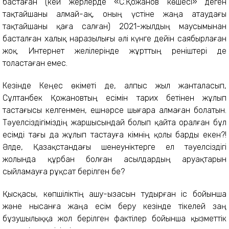
бастаған (кей жерлерде «С.Қожанов көшесі» деген
тақтайшаны алмай-ақ, оның үстіне жаңа атаудағы
тақтайшаны қаға салған) 2021-жылдың маусымынан
басталған халық наразылығы әлі күнге дейін саябырлаған
жоқ. Интернет желілерінде жұрттың реніштері де
толастаған емес.
Кезінде Кеңес өкіметі де, алпыс жыл жанталасып,
Сұлтанбек Қожановтың есімін тарих бетінен жұлып
тастағысы келгенмен, ешнәрсе шығара алмаған болатын.
Тәуелсіздігіміздің жаршысындай болып қайта оралған бұл
есімді тағы да жұлып тастауға кімнің қолы барды екен?!
Әлде, Қазақстандағы шенеуніктерге ел тәуелсіздігі
жолында құрбан болған асылдардың аруақтарын
сыйламауға рұқсат берілген бе?
Қысқасы, көпшіліктің ашу-ызасын тудырған іс бойынша
және нысанға жаңа есім беру кезінде тікелей заң
бұзушылыққа жол берілген фактілер бойынша қызметтік