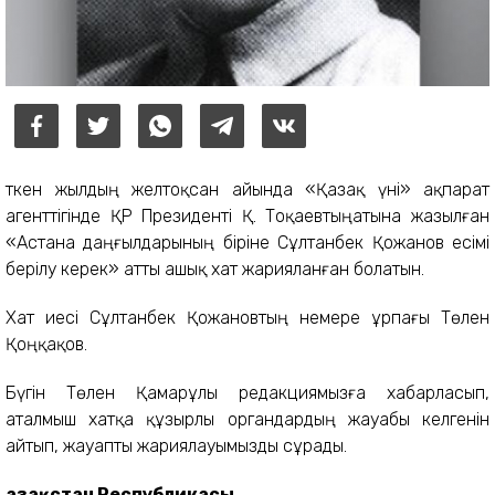
Өткен жылдың желтоқсан айында «Қазақ үні» ақпарат
агенттігінде ҚР Президенті Қ. Тоқаевтыңатына жазылған
«Астана даңғылдарының біріне Сұлтанбек Қожанов есімі
берілу керек» атты ашық хат жарияланған болатын.
Хат иесі Сұлтанбек Қожановтың немере ұрпағы Төлен
Қоңқақов.
Бүгін Төлен Қамарұлы редакциямызға хабарласып,
аталмыш хатқа құзырлы органдардың жауабы келгенін
айтып, жауапты жариялауымызды сұрады.
Қазақстан Республикасы