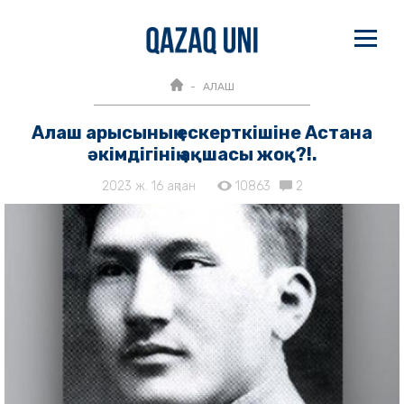
АЛАШ
Алаш арысының ескерткішіне Астана
әкімдігінің ақшасы жоқ?!.
2023 ж. 16 ақпан
10863
2