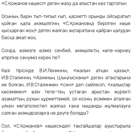
«С.Қожанов көшесі» деген жазу да алыстан көз тартатын.
Осының бәрін тып-типыл ғып, қасиетті орынды ойсыратып
қойған қала әкімшілігінің «С.Қожановқа берілген көше
қысқарған жоқ» деген жалған ақпаратына қайран қалудан
басқа амал жоқ.
Сонда, өзімізге өзіміз сенбей, әкімшіліктің көпе-көрнеу
өтірігіне сенуіміз керек пе?
Көзі тірісінде В.И.Лениннің «жалын атқан қазақ»,
И.В.Сталиннің «Азияның Шыңғысханы» деген атақтарына
ие болған, И.В.Сталинмен «сен» деп сөйлесіп, «халықтар
көсемімен» өзін тепе-тең ұстаған арыстан жүректі
азаматтың рухын құрметтемей, ол кісінің есімімен аталған
үлкен мегаполистегі жалғыз ғана нышанды жұлмалауға
салған әкімқараларға не деуге болады?
Сол, «С.Қожанов» көшесіндегі тақтайшалар ауыстырыла