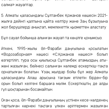
салма» жауаптар.
5. Алматы қаласындағы Сұлтанбек Қожанов көшесін 2021-
жылға дейінгі қалпына қайта келтіру және Заң бұзылуына
жол берушілерді анықтап, мемлекеттік қызметтен аластату
Бұл сауал бойынша алынған жауап та көңілге қонымсыз.
Өйткені, 1995-жылы Әл-Фараби даңғылына қосылатын
«Водозаборная» көшесі «С.Қожанов көшесі» болып
өзгертіліп, тура осы қиылысқа Сұлтанбек атамыздың аты-
жөні жазылған, бейнесі салынған көлемді ескерткіш-тақта
орнатылған болатын. Ұзақ жылдар бойы бұл жер Алматы
қаласындағы Алаш арысына тағзым етілетін бірден-бір
орын болып келгені баршаға мәлім. Ескерткіштің де алды
гүл шоқтарынан босамайтын.
Оған қоса, Әл-Фараби даңғылының үстінен кесе-көлденең
тартылған көрнекі тақтаға үлкен әріптермен жазылған