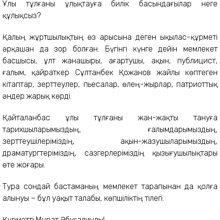
Ұлы тұлғаны ұлықтауға билік басындағылар неге
құлықсыз?
Қалың жұртшылықтың өз арысына деген ықылас-құрметі
әрқашан да зор болған. Бүгінгі күнге дейін мемлекет
басшысы, ұлт жанашыры, ағартушы, ақын, публицист,
ғалым, қайраткер Сұлтанбек Қожанов жайлы көптеген
кітаптар, зерттеулер, пьесалар, өлең-жырлар, патриоттық
әндер жарық көрді.
Қайталанбас ұлы тұлғаны жан-жақты тануға
тарихшыларымыздың, ғалымдарымыздың,
зерттеушілеріміздің, ақын-жазушыларымыздың,
драматургтеріміздің, сазгерлеріміздің қызығушылықтары
өте жоғары.
Тура сондай бастаманың мемлекет тарапынан да қолға
алынуы – бұл уақыт талабы, көпшіліктің тілегі.
Құрметті Мұрат Әбуғалиұлы!