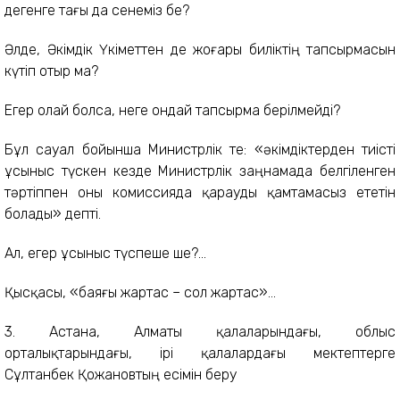
дегенге тағы да сенеміз бе?
Әлде, Әкімдік Үкіметтен де жоғары биліктің тапсырмасын
күтіп отыр ма?
Егер олай болса, неге ондай тапсырма берілмейді?
Бұл сауал бойынша Министрлік те: «әкімдіктерден тиісті
ұсыныс түскен кезде Министрлік заңнамада белгіленген
тәртіппен оны комиссияда қарауды қамтамасыз ететін
болады» депті.
Ал, егер ұсыныс түспеше ше?...
Қысқасы, «баяғы жартас – сол жартас»...
3. Астана, Алматы қалаларындағы, облыс
орталықтарындағы, ірі қалалардағы мектептерге
Сұлтанбек Қожановтың есімін беру