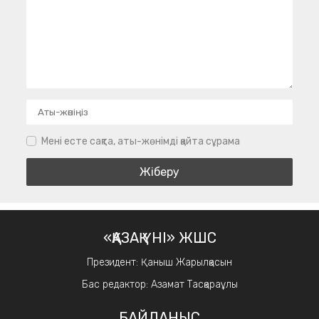
Мені есте сақта, аты-жөнімді қайта сұрама
«ҚАЗАҚ ҮНІ» ЖШС
Президент: Қаныш Жарылқасын
Бас редактор: Азамат Тасқараұлы
БАЙЛАНЫС