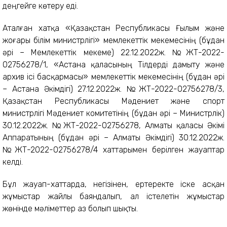
деңгейге көтеру еді.
Аталған хатқа «Қазақстан Республикасы Ғылым және
жоғары білім министрлігі» мемлекеттік мекемесінің (бұдан
әрі – Мемлекеттік мекеме) 22.12.2022ж. №ЖТ-2022-
02756278/1, «Астана қаласының Тілдерді дамыту және
архив ісі басқармасы» мемлекеттік мекемесінің (бұдан әрі
– Астана Әкімдігі) 27.12.2022ж. №ЖТ-2022-02756278/3,
Қазақстан Республикасы Мәдениет және спорт
министрлігі Мәдениет комитетінің (бұдан әрі – Министрлік)
30.12.2022ж. №ЖТ-2022-02756278, Алматы қаласы Әкімі
Аппаратының (бұдан әрі – Алматы Әкімдігі) 30.12.2022ж.
№ЖТ-2022-02756278/4 хаттарымен берілген жауаптар
келді.
Бұл жауап-хаттарда, негізінен, ертеректе іске асқан
жұмыстар жайлы баяндалып, ал істелетін жұмыстар
жөнінде мәліметтер аз болып шықты.