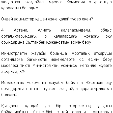
жолданған жағдайда, мәселе Комиссия отырысында
қаралатын болады»...
Ондай ұсыныстар қашан және қалай түсер екен?!
4. Астана, Алматы қалаларындағы, облыс
орталықтарындағы, ірі қалалардағы жоғарғы оқу
орындарына Сұлтанбек Қожановтың есімін беру
Министрліктің жауабы бойынша: «орталық атқарушы
органдарға бағынысты мекемелерге кісі есімін беру
мәселесі тиісті Министрліктің ұсынысы негізінде жүзеге
асырылады».
Мемлекеттік мекеменің жауабы бойынша: «жоғары оқу
орындарынан өтініш түскен жағдайда қарастырылатын
болады».
Қысқасы, қандай да бір іс-әрекеттің ұшқыны
байқалмайтын, біріне-бірі сілтей салатын, «шығарып