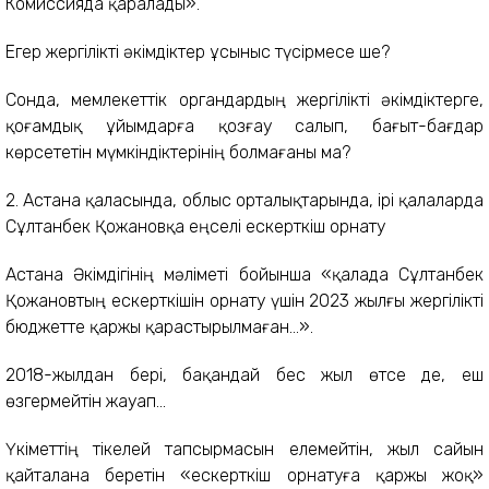
Комиссияда қаралады».
Егер жергілікті әкімдіктер ұсыныс түсірмесе ше?
Сонда, мемлекеттік органдардың жергілікті әкімдіктерге,
қоғамдық ұйымдарға қозғау салып, бағыт-бағдар
көрсететін мүмкіндіктерінің болмағаны ма?
2. Астана қаласында, облыс орталықтарында, ірі қалаларда
Сұлтанбек Қожановқа еңселі ескерткіш орнату
Астана Әкімдігінің мәліметі бойынша «қалада Сұлтанбек
Қожановтың ескерткішін орнату үшін 2023 жылғы жергілікті
бюджетте қаржы қарастырылмаған...».
2018-жылдан бері, бақандай бес жыл өтсе де, еш
өзгермейтін жауап...
Үкіметтің тікелей тапсырмасын елемейтін, жыл сайын
қайталана беретін «ескерткіш орнатуға қаржы жоқ»