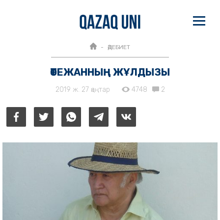
ӘДЕБИЕТ
ӨТЕЖАННЫҢ ЖҰЛДЫЗЫ
2019 ж. 27 қаңтар
4748
2