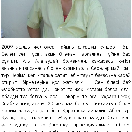
2009 жылдың желтоқсан айының алғашқы күндерінің бірі.
Сəлем сəті түсіп, ақын Өтежан Нұрғалиевтің үйіне бас
сұқтым. Аты Алатаудай болғанмен, құжырасы күңгірт
ақынның кітапханасы бірден қызықтырды. Сөрелер майысып
тұр. Көзімді көп кітапқа сатып, ебін тауып бағасына қарай
отырып, бірнешеуіне қол жеткіздім. – Сен білесің бе?
Əдебиетте ұстаз да, шəкірт те жоқ. Ұстазың болса, өлдің.
Абайдың тұл болғаны сол. Шəкəрім де оған ұқсаған жоқ.
Кітабым шықпағалы 20 жылдай
болды. Сыйлайтын бірлі-
жарым адамдар өліп бітті. Қаратасқа айналып Абай тұр.
Құлақ жоқ. Тыңдамайды. Жаулар қалғымайды. Олар менің
өлгенімді күтіп отыр. Өлген күні тіріде қия алмайтын бірер
ауыз сөзін сыйлап, қайтып тіріліп кетпесін деп таспен