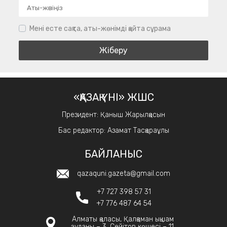
Мені есте сақта, аты-жөнімді қайта сұрама
«ҚАЗАҚ ҮНІ» ЖШС
Президент: Қаныш Жарылқасын
Бас редактор: Азамат Тасқараұлы
БАЙЛАНЫС
qazaquni.gazeta@gmail.com
+7 727 398 57 31
+7 776 487 64 54
Алматы қаласы, Қалқаман ықшам
ауданы – 3, Сейітов көшесі – 11.