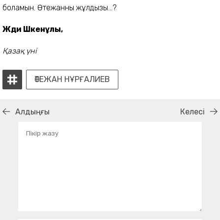
боламын.
Өтежанның жұлдызы
...?
Жәди Шәкенұлы,
Қазақ үні
ӨТЕЖАН НҰРҒАЛИЕВ
Алдыңғы
Келесі