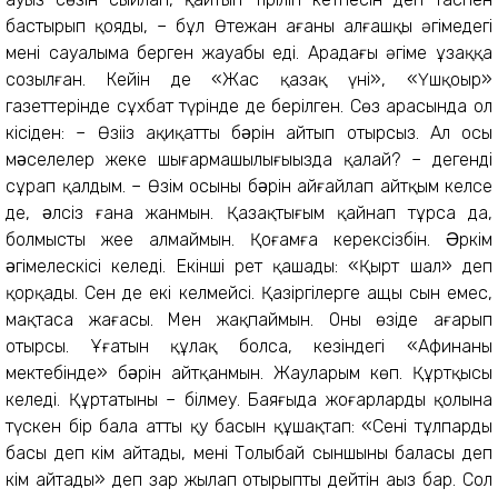
бастырып қояды, – бұл Өтежан ағаның алғашқы әңгімедегі
менің сауалыма берген жауабы еді. Арадағы әңгіме ұзаққа
созылған. Кейін де «Жас қазақ үні», «Үшқоңыр»
газеттерінде сұхбат түрінде де берілген. Сөз арасында ол
кісіден: – Өзіңіз ақиқаттың бəрін айтып отырсыз. Ал осы
мəселелер жеке шығармашылығыңызда қалай? – дегенді
сұрап қалдым. – Өзім осының бəрін айғайлап айтқым келсе
де, əлсіз ғана жанмын. Қазақтығым қайнап тұрса да,
болмысты жеңе алмаймын. Қоғамға керексізбін. Əркім
əңгімелескісі келеді. Екінші рет қашады: «Қырт шал» деп
қорқады. Сен де екі келмейсің. Қазіргілерге ащы сын емес,
мақтасаң жағасың. Мен жақпаймын. Оны өзіңде аңғарып
отырсың. Ұғатын құлақ болса, кезіндегі «Афинаның
мектебінде» бəрін айтқанмын. Жауларым көп. Құртқысы
келеді. Құртатыны – білмеу. Баяғыда жоңғарлардың қолына
түскен бір бала аттың қу басын құшақтап: «Сені тұлпардың
басы деп кім айтады, мені Толыбай сыншының баласы деп
кім айтады» деп зар жылап отырыпты дейтін аңыз бар. Сол