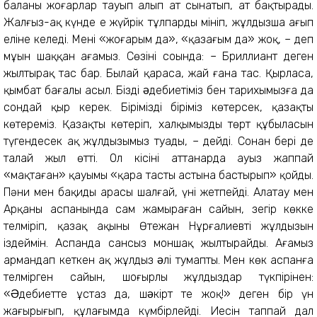
баланы жоңғарлар тауып алып ат сынатып, ат бақтырады.
Жалғыз-ақ күнде ең жүйрік тұлпарды мініп, жұлдызша ағып
еліне келеді. Менің «жоңғарым да», «қазағым да» жоқ, – деп
мұңын шаққан ағамыз. Сөзінің соңында: – Бриллиант деген
жылтырақ тас бар. Былай қарасаң, жай ғана тас. Қырласаң,
қымбат бағалы асыл. Біздің əдебиетіміз бен тарихымызға да
сондай қыр керек. Бірімізді біріміз көтерсек, қазақты
көтереміз. Қазақты көтеріп, халқымыздың төрт құбыласын
түгендесек ақ жұлдызымыз туады, – дейді. Сонан бері де
талай жыл өтті. Ол кісіні аттанарда ауыз жаппай
«мақтаған» қауымы «қара тастың астына бастырып» қойды.
Пәни мен бақидың арасы шалғай, үні жетпейді. Алатау мен
Арқаның аспанында сам жамыраған сайын, зеңгір көкке
телміріп, қазақ ақыны Өтежан Нұрғалиевтің жұлдызын
іздеймін. Аспанда сансыз моншақ жылтырайды. Ағамыз
армандап кеткен ақ жұлдыз əлі тумапты. Мен көк аспанға
телмірген сайын, шоғырлы жұлдыздар түкпірінен:
«Əдебиетте ұстаз да, шəкірт те жоқ!» деген бір үн
жаңғырығып, құлағымда күмбірлейді. Иесін таппай дал