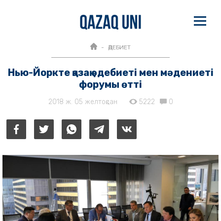
ӘДЕБИЕТ
Нью-Йоркте қазақ әдебиеті мен мәдениеті
форумы өтті
2018 ж. 05 желтоқсан
5222
0