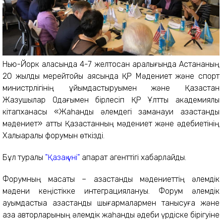
Нью-Йорк қаласында 4-7 желтоқсан аралығында Астананың
20 жылдық мерейтойы аясында ҚР Мәдениет және спорт
министрлігінің ұйымдастыруымен және Қазақстан
Жазушылар Одағымен бірлесіп ҚР Ұлттық академиялық
кітапханасы «Жаһандық әлемдегі заманауи қазақстандық
мәдениет» атты Қазақстанның мәдениет және әдебиетінің
Халықаралық форумын өткізді.
Бұл туралы
"Қазақ үні"
ақпарат агенттігі хабарлайды.
Форумның мақсаты – қазақстандық мәдениеттің әлемдік
мәдени кеңістікке интеграциялануы. Форум әлемдік
қауымдастыққа қазақстандық шығармалармен танысуға және
қазақ авторларының әлемдік жаһандық әдеби үрдіске бірігуіне