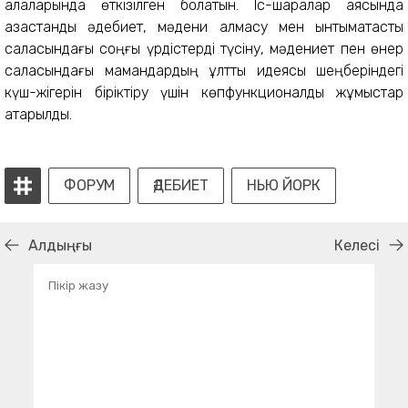
қалаларында өткізілген болатын. Іс-шаралар аясында
қазақстандық әдебиет, мәдени алмасу мен ынтымақтастық
саласындағы соңғы үрдістерді түсіну, мәдениет пен өнер
саласындағы мамандардың ұлттық идеясы шеңберіндегі
күш-жігерін біріктіру үшін көпфункционалды жұмыстар
атқарылды.
ФОРУМ
ӘДЕБИЕТ
НЬЮ ЙОРК
Алдыңғы
Келесі