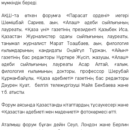
мүмкіндік береді.
АҚШ-та өткен форумға «Парасат ордені» иегері
Шөмішбай Сариев, ақын, «Алаш» әдеби сыйлығының
ла
уреаты,
«Қазақ үні» газетінің президенті Қазыбек Иса,
Қазақстан Журналистер одағы сыйлығының лауреаты,
танымал журналист Марат Тоқашбаев,
ақын, филология
ғылымдарының кандидаты Оңайгүл Тұржан,
«Айқын»
газетінің бас редакторы Нұртөре Жүсіп, жазушы, «Алаш»
әдеби сыйлығының ла
уреаты Асқар Алтай, ғалым,
филология ғылымының докторы, профессор Шерубай
Құрманбайұлы, «Қазақ әдебиеті» газетінің бас редакторы
Дәурен Қуат, белгілі тележүргізуші Майя Бекбаева және
т.б. қатысты.
Форум аясында Қазақстандық кітаптардың тұсаукесері және
«Қазақстан әдебиеті мен мәдениеті» фотокөрмесі өтті.
Аталмыш форум бұған дейін Сеул, Лондон және Берлин