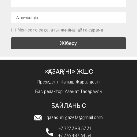
Мені есте сақта, аты-жөнімді қайта сұрама
«ҚАЗАҚ ҮНІ» ЖШС
Президент: Қаныш Жарылқасын
Бас редактор: Азамат Тасқараұлы
БАЙЛАНЫС
qazaquni.gazeta@gmail.com
+7 727 398 57 31
+7 776 487 64 54