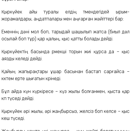
Қыркүйек айы туралы елдің төмендегідей ырым-
жорамалдары, аңдатпалары мен аңғарған жәйіттері бар:
Еменнің дәні мол боп, тарыдай шашылып жатса (биыл дәл
осылай боп тұр) қар қалың, қыс қатты болады дейді.
Қыркүйектің басында өрмекші торын жиі құрса да – қыс
аязды келеді дейді.
Қайың жапырақтары ұшар басынан бастап сарғайса –
көктем ерте шығатын көрінеді.
Бұл айда күн күркіресе – күз жылы болғанмен, қыста қар
көп түседі дейді.
Қыркүйек әрі жылы, әрі жаңбырсыз, желсіз боп келсе – қыс
кеш түседі.