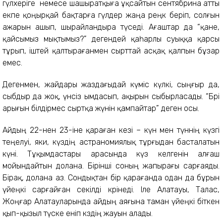
гүлхеріге немесе шашыратқыға ұқсайтын сентябрина атты
екпе қоңырқай бақтарға гүлдер жаңа реңк беріп, солғын
ажарын ашып, шырайландыра түседі. Ағаштар да “қане,
қайсымыз мықтымыз?” дегендей қаһарлы суыққа қарсы
тұрып, іштей қалтырағанмен сырттай асқақ қалпын бұзар
емес.
Дегенмен, жайдары жаздағыдай күміс күлкі, сыңғыр да,
сыбдыр да жоқ, үнсіз ымдасып, ақырын сыбырласады. “Бөрі
арығын білдірмес сыртқа жүнін қампайтар” деген осы.
Айдың 22-нен 23-іне қараған кезі – күн мен түннің күзгі
теңелуі, яки, күздің астраномиялық тұрғыдан басталатын
күні. Тұқымдастары арасында күз келгенін алғаш
мойындайтын долана. Бірінші соның жапырағы сарғаяды.
Бірақ, долана аз. Сондықтан бір қарағанда одан да бұрын
үйеңкі сарғайған секілді көрінеді. Іле Алатауы, Талас,
Жоңғар Алатауларында айдың аяғына таман үйеңкі біткен
қып-қызыл түске еніп көздің жауын алады.