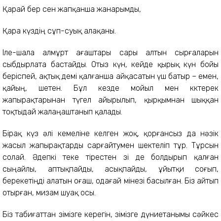
Қарай бер сен жапқанша жанарымды,
Қара күздің сұп-суық алақаны.
Іле-шала алмұрт ағаштары сары алтын сырғаларын
сыбдырлата бастайды. Отыз күн, кейде қырық күн бойы
беріспей, ақтық демі қалғанша айқасатын үш батыр – емен,
қайың, шетен. Бұл кезде мойыл мен көктерек
жапырақтарынан түгел айырылып, қырқымнан шыққан
тоқтыдай жалаңаштанып қалады.
Бірақ күз әлі кемеліне келген жоқ, қорғансыз да нәзік
жасыл жапырақтарды сарғайтумен шектеліп тұр. Тұрсын
солай. Әдепкі теке тірестен өзі де болдырып қалған
сыңайлы, аптықпайды, асықпайды, ұйытқи соғып,
берекетіңді алатын оғаш, одағай мінезі басылған. Біз айтып
отырған, мизам шуақ осы.
Біз табиғаттан өзімізге керегін, өзімізге дүниетанымы сәйкес