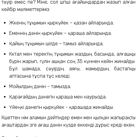
тәуір емес пе? Міне, сол шөпші ағайындардан жазып алған
кейбір мәліметтеріміз:
Жөкенің тұқымын қыркүйек – қазан айларында;
Еменнің дәнін қыркүйек – қараша айларында;
Қайың тұқымын шілде – тамыз айларында;
Көктал мен теректің тұқымын жаздың басында, алғашқы
бүрін жарып, гүлін ашқан соң 35 күннен кейін жинайды.
Бұл шамада, сәуірдің аяғы, мамырдың бастапқы
аптасына тұспа тұс келеді.
Мойылдың дәнін – тамызда;
Қарағайдың дәнегін қараша мен наурызда;
Үйеңкі дәнегін қыркүйек - қарашада жинайды.
Көшеттен өнім аламын дейтіндер емен мен қылқан жапырақты
ағаштардан өзге ағаш дәнін күзде еккенді дұрыс көреді екен.