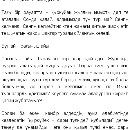
Тағы бір рауаятта – қыркүйек жылдың ымырты деп те
аталады. Сонда қалай, алдымызда түн тұр ма? Сенгің
келмейді. Сенгің келмейтіндіктен жаңағы айтқан жарқ етіп
өте шығатын жақсы шақтар туралы ойланғың келеді.
Бұл ай – сағыныш айы.
Сағыныш айы. Тыраулап тырналар қайтады. Жүрегіңді
суырып алатындай мұңды дауыс. Тырна төмен ұшса қыс
жылы болады, жоғарылап ұшып жоғалса – қақаған қаңтар,
ашулы ақпан күтіп тұр дей беріңіз, мейлі, қыс қатты болса
болсын-ақ, әр нәрсе өз мезгілімен емес пе! Мына
тырналарды қайтеміз? Кеудеге сыймай аласұрған жүректі
қалай жұбатамыз?!
Содан ба екен, кейбір елдердің ауыз әдебиетінде
кездесетін “қыркүйек – сары түлкідей құбылады” деген
теңеу де ұнамайды. Неге оны қызыл түлкі емес, сары