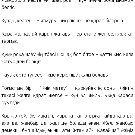
Жаңбырлы кеште үкі шақырса – күн жәйлі болатынының
белгісі.
Күздің келгенін – итмұрынның піскеніне қарап білерсіз.
Қара мал қалай қарап жатады – ертеңіне жел сол жақтан
тұрмақ.
Құмырсқа илеуінің төбесі шошақ боп бітсе – қатты қыс келе
жатыр дей беріңіз.
Тауық ерте түлесе – қыс керісінше жылы болады.
Тоғыстың бірі – “Киік матау” – қыркүйектің соңы. Киіктің
текесі желге қарап желсе – күн әлі жылы, ыққа қараса
суытады.
Көрдіңіз ғой, біз мақтап, марапаттап отырған айда қар да,
аяз да, жаңбыр да, жел де болады екен. Жел, жаңбыр
демекші, бұл айдың екінші аты Көктем айы. Қалайша? Өзіңіз