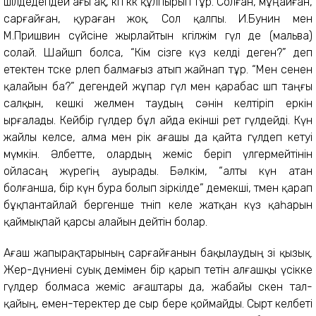
шілдедегідей ағы ақ, көгі көк құлпырып тұр. Солған, мұңайған,
сарғайған, қураған жоқ. Сол қалпы. И.Бунин мен
М.Пришвин сүйсіне жырлайтын көгілжім гүл де (мальва)
солай. Шайшөп болса, “Кім сізге күз келді деген?” деп
етектен төске өрлеп балмағыз атып жайнап тұр. “Мен сенен
қалайын ба?” дегендей жұпар гүл мен қарабас шөп таңғы
салқын, кешкі желмен таудың сәнін келтіріп еркін
ырғалады. Кейбір гүлдер бұл айда екінші рет гүлдейді. Күн
жайлы келсе, алма мен өрік ағашы да қайта гүлдеп кетуі
мүмкін. Әлбетте, олардың жеміс беріп үлгермейтінін
ойласаң жүрегің ауырады. Бәлкім, “алты күн атан
болғанша, бір күн бура болып зіркілде” демекші, төмен қарап
бұқпантайлай бергенше төніп келе жатқан күз қаһарын
қаймықпай қарсы алайын дейтін болар.
Ағаш жапырақтарының сарғайғанын бақылаудың өзі қызық.
Жер-дүниені суық демімен бір қарып өтетін алғашқы үсікке
гүлдер болмаса жеміс ағаштары да, жабайы өскен тал-
қайың, емен-теректер де сыр бере қоймайды. Сырт келбеті