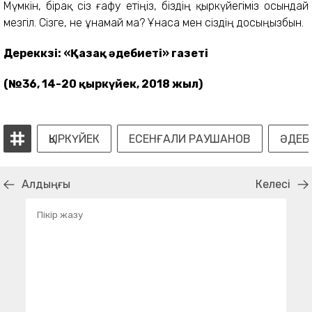
Мүмкін, бірақ сіз ғафу етіңіз, біздің қыркүйегіміз осындай
мезгіл. Сізге, не ұнамай ма? Ұнаса мен сіздің досыңызбын.
Дереккөзі: «Қазақ әдебиеті» газеті
(№36, 14-20 қыркүйек, 2018 жыл)
ҚЫРКҮЙЕК
ЕСЕНҒАЛИ РАУШАНОВ
ӘДЕБ
Алдыңғы
Келесі