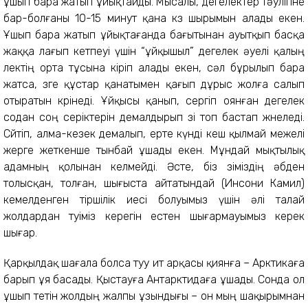
ұшып бара жатып ұйықтайды. Мысалы, дегелектер тәулігіне
бар-болғаны 10-15 минут қана көз шырымын алады екен.
Ұшып бара жатып ұйықтағанда бағытынан ауытқып басқа
жаққа лағып кетпеуі үшін “ұйқышыл” дегелек әуелі қалың
лектің орта тұсына кіріп алады екен, сәл бұрылып бара
жатса, өзге құстар қанатымен қағып дұрыс жолға салып
отыратын көрінеді. Ұйқысы қанып, сергіп оянған дегелек
содан соң серіктерін демалдырып өзі топ бастап жөнеледі.
Сөйтіп, алма-кезек демалып, ерте күнді кеш қылмай межелі
жерге жеткенше тынбай ұшады екен. Мұндай мықтылық
адамның қолынан келмейді. Әсте, біз өзіміздің әбден
толысқан, толған, шығыста айтатындай (Инсони Камил)
кемелденген тіршілік иесі болуымыз үшін әлі талай
жолдардан өтуіміз керегін естен шығармауымыз керек
шығар.
Қарқылдақ шағала болса туу ит арқасы қиянға – Арктикаға
барып ұя басады. Қыстауға Антарктидаға ұшады. Сонда ол
ұшып өтетін жолдың жалпы ұзындығы – он мың шақырымнан