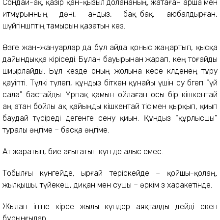
Сондай-ақ, қазір қан-қызыл долананың, жатаған арша мен
итмұрынның дәні, андыз, бақ-бақ, аюбалдырған,
шүйгіншөптің тамырын қазатын кез.
Өзге жан-жануарлар да бұл айда қоныс жаңартып, қысқа
дайындыққа кіріседі. Бұлан бауырынан жарап, кең тоғайды
шиырлайды. Бұл кезде оның жолына кесе көлденең тұру
қауіпті. Түлкі түлеп, құндыз біткен құнайы үшін су бөгеп “үй
сала” бастайды. Ұрпақ қамын ойлаған осы бір кішкентай
аң атан бойлы ақ қайыңды кішкентай тісімен қырқып, қиып
баудай түсіреді дегенге сену қиын. Құндыз “құрлысшы”
туралы әңгіме – басқа әңгіме.
Ат жаратып, бие ағытатын күн де алыс емес.
Тобылғы күнгейде, ырғай теріскейде – қойшы-қолаң,
жылқышы, түйекеш, диқан мен сушы – әркім өз харакетінде.
Жылан ініне кірсе жылы күндер аяқталды дейді екен
бұрынғылар.