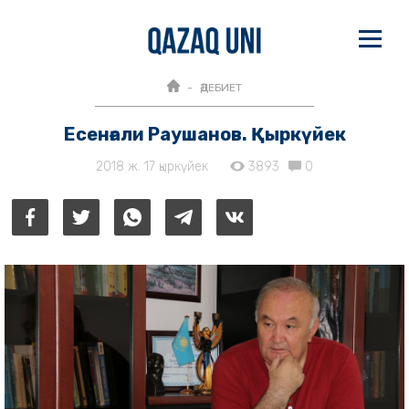
ӘДЕБИЕТ
Есенғали Раушанов. Қыркүйек
2018 ж. 17 қыркүйек
3893
0