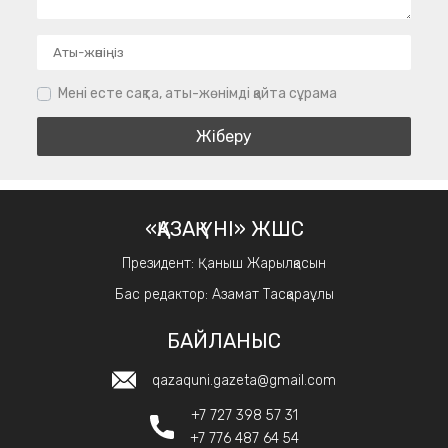
Мені есте сақта, аты-жөнімді қайта сұрама
«ҚАЗАҚ ҮНІ» ЖШС
Президент: Қаныш Жарылқасын
Бас редактор: Азамат Тасқараұлы
БАЙЛАНЫС
qazaquni.gazeta@gmail.com
+7 727 398 57 31
+7 776 487 64 54