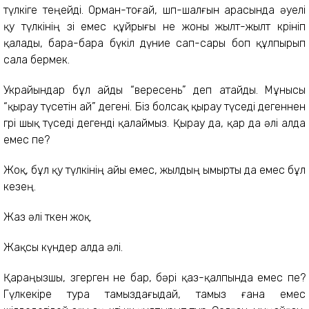
түлкіге теңейді. Орман-тоғай, шөп-шалғын арасында әуелі
қу түлкінің өзі емес құйрығы не жоны жылт-жылт көрініп
қалады, бара-бара бүкіл дүние сап-сары боп құлпырып
сала бермек.
Украйындар бұл айды “вересень” деп атайды. Мұнысы
“қырау түсетін ай” дегені. Біз болсақ қырау түседі дегеннен
гөрі шық түседі дегенді қалаймыз. Қырау да, қар да әлі алда
емес пе?
Жоқ, бұл қу түлкінің айы емес, жылдың ымырты да емес бұл
кезең.
Жаз әлі өткен жоқ.
Жақсы күндер алда әлі.
Қараңызшы, өзгерген не бар, бәрі қаз-қалпында емес пе?
Гүлкекіре тура тамыздағыдай, тамыз ғана емес