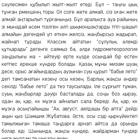
сәулесімен құбылып жылт-жылт етеді. Бұл – таңғы шық
тұнған өрмекшінің торы. Ол сізге жете алмай, сіз оған жете
алмай аңтарылып тұрғаныңыз. Бұл аралықта ауа райының
өзі мынадай әсем тізілген әлгі шықмоншақтарды төгіп-шашып
алмайын дегендей үп еткен желсіз, жаңбырсыз жадырап,
жайнап тұрады. Классик айтатын “сұлулық әлемді
құтқарады” дегенге саямыз ба, әлде гидрометеорология
заңдылығы ма – әйтеуір ерте күзде осындай бір естен
кетпес ерекше күндер болады. Қазақ мұны мизам шуақ
десе, орыс ағайындардың аузынан суы құрып “бабье лето”
деп тамсанатын кезеңі осы кезең. Барлық жақсы әндер
секілді “бабье лето” да тез таусылады. Іле сұрғылт тұман,
суық жаңбырлар дәуірі басталады да, соңы боз қырау,
одан ақ қар, көк мұзға айналып сала береді. Ақ қар, көк
мұзға асықпайықшы. “Ах, август, аялдашы бір апта” дейді
ақын қыз Шәмшия Жұбатова. Әсте, осы сөзді қыркүйектегі
тамылжыған тамаша таңдарға арнап айтса да орынды
болар еді. Шынында, жақсы күндер, жайдарман түндер
неге жылдам өте шығады екен.