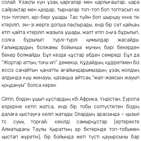
солай. Ұзақты күн ұзақ қарғалар мен қарлығаштар, қара
сайрақтар мен қаздар, тырналар топ-топ боп топтасып көк
төсін тілгілеп, әрі-бері ұшады. Тас түйін боп шырқау көкке тік
көтеріліп, өзін-өзі жерге допша лақтырады, енді бір сәт қайқаң
етіп қайта көтеріліп жазыла ұшады, жалт етіп оңға бұрылып,
солға бұрылып түрлі-түрлі қимылдар жасайды.
Ғалымдардың болжамы бойынша мұның бәрі бекерден
бекер болмайды. Бұл кезде құстар әбден семіреді. Бұл да
“Жортар аттың тоғы игі” демекші, Құдайдың құдіретімен біз
ессіз санайтын қанатты ағайындарымыздың ұзақ жолдың
алдында күш жинауы, қазақша айтсақ “жал-жаясын жауып
қоңдануы” болса керек.
Сөйтіп, бізден ұшып құстардың көбі Африка, Үндістан, Еуропа
елдеріне кетіп жатса, енді бір тобы солтүстіктен біздің
далаға қыстауға келіп жатады. Олардың арасында – қызыл
төс суық торғай, кекілді самырқұстар (ертеректе
Алматыдағы Таулы Қыраттың әр бөктерінде топ-тобымен
қыстап жүретін), бір бойында жеті түсті қауырсыны бар