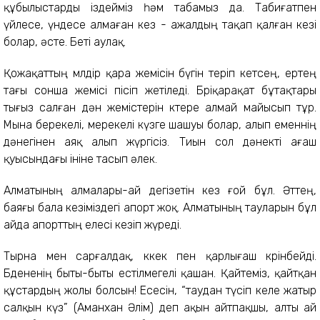
құбылыстарды іздейміз һәм табамыз да. Табиғатпен
үйлесе, үндесе алмаған кез - ажалдың тақап қалған кезі
болар, әсте. Беті аулақ.
Қожақаттың мөлдір қара жемісін бүгін теріп кетсең, ертең
тағы сонша жемісі пісіп жетіледі. Бөріқарақат бұтақтары
тығыз салған дән жемістерін көтере алмай майысып тұр.
Мына берекелі, мерекелі күзге шашуы болар, алып еменнің
дәнегінен аяқ алып жүргісіз. Тиын сол дәнекті ағаш
қуысындағы ініне тасып әлек.
Алматының алмалары-ай дегізетін кез ғой бұл. Әттең,
баяғы бала кезіміздегі апорт жоқ. Алматының тауларын бұл
айда апорттың елесі кезіп жүреді.
Тырна мен сарғалдақ, көкек пен қарлығаш көрінбейді.
Бөдененің быты-быты естілмегелі қашан. Қайтеміз, қайтқан
құстардың жолы болсын! Есесін, “таудан түсіп келе жатыр
салқын күз” (Аманхан Әлім) деп ақын айтпақшы, алты ай