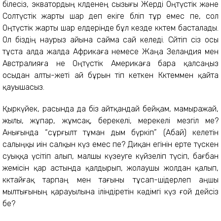
білесіз, экватордың көлденең сызығы Жерді Оңтүстік және
Солтүстік жарты шар деп екіге бөліп тұр емес пе, сол
Оңтүстік жарты шар елдерінде бұл кезде көктем басталады.
Ол біздің наурыз айына сайма сай келеді. Сөйтіп сіз осы
тұста алда жалда Африкаға немесе Жаңа Зеландия мен
Австралияға не Оңтүстік Америкаға бара қалсаңыз
осыдан алты-жеті ай бұрын өтіп кеткен Көктеммен қайта
қауышасыз.
Қыркүйек, расында да біз айтқандай бейқам, мамыражай,
жылы, жұпар, жұмсақ, берекелі, мерекелі мезгіл ме?
Анығында “сұрғылт тұман дым бүркіп” (Абай) келетін
салыңқы иін салқын күз емес пе? Диқан егінін ерте түскен
суыққа үсітіп алып, малшы күзеуге күйзеліп түсіп, бағбан
жемісін қар астында қалдырып, жолаушы жолдан қалып,
көктайғақ тарпаң мен тағыны тұсап-шідерлеп аңшы
мылтығының қарауылына іліндіретін кәдімгі күз ғой дейсіз
бе?