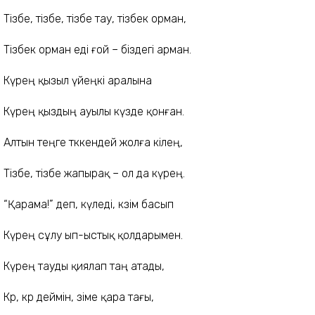
Тізбе, тізбе, тізбе тау, тізбек орман,
Тізбек орман еді ғой – біздегі арман.
Күрең қызыл үйеңкі аралына
Күрең қыздың ауылы күзде қонған.
Алтын теңге төккендей жолға кілең,
Тізбе, тізбе жапырақ – ол да күрең.
“Қарама!” деп, күледі, көзім басып
Күрең сұлу ып-ыстық қолдарымен.
Күрең тауды қиялап таң атады,
Көр, көр деймін, өзіме қара тағы,