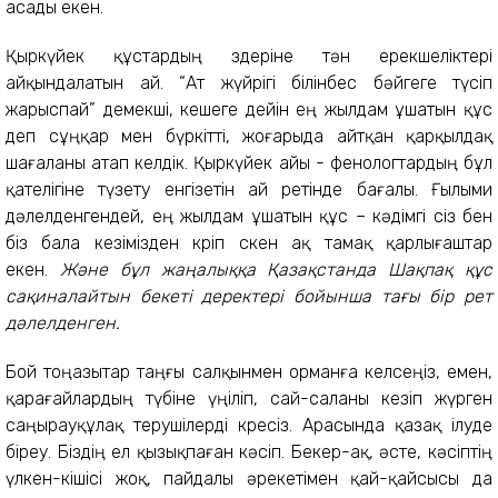
асады екен.
Қыркүйек құстардың өздеріне тән ерекшеліктері
айқындалатын ай. “Ат жүйрігі білінбес бәйгеге түсіп
жарыспай” демекші, кешеге дейін ең жылдам ұшатын құс
деп сұңқар мен бүркітті, жоғарыда айтқан қарқылдақ
шағаланы атап келдік. Қыркүйек айы - фенологтардың бұл
қателігіне түзету енгізетін ай ретінде бағалы. Ғылыми
дәлелденгендей, ең жылдам ұшатын құс – кәдімгі сіз бен
біз бала кезімізден көріп өскен ақ тамақ қарлығаштар
екен.
Және бұл жаңалыққа Қазақстанда Шақпақ құс
сақиналайтын бекеті деректері бойынша тағы бір рет
дәлелденген.
Бой тоңазытар таңғы салқынмен орманға келсеңіз, емен,
қарағайлардың түбіне үңіліп, сай-саланы кезіп жүрген
саңырауқұлақ терушілерді көресіз. Арасында қазақ ілуде
біреу. Біздің ел қызықпаған кәсіп. Бекер-ақ, әсте, кәсіптің
үлкен-кішісі жоқ, пайдалы әрекетімен қай-қайсысы да