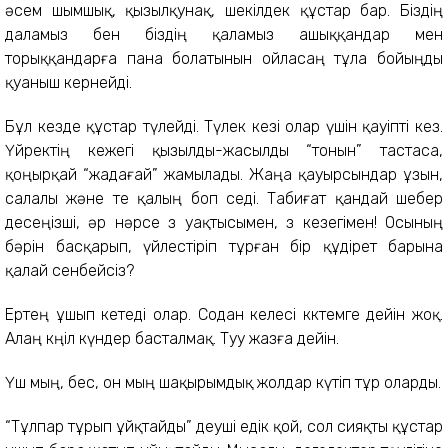
әсем шымшық, қызылқунақ, шекілдек құстар бар. Біздің
даламыз бен біздің қаламыз ашыққандар мен
торыққандарға пана болатынын ойласаң тұла бойыңды
қуаныш кернейді.
Бұл кезде құстар түлейді. Түлек кезі олар үшін қауіпті кез.
Үйректің кежегі қызылды-жасылды “тонын” тастаса,
қоңырқай “жадағай” жамылады. Жаңа қауырсындар ұзын,
салалы және өте қалың боп өседі. Табиғат қандай шебер
десеңізші, әр нәрсе өз уақтысымен, өз кезегімен! Осының
бәрін басқарып, үйлестіріп тұрған бір құдірет барына
қалай сенбейсіз?
Ертең ұшып кетеді олар. Содан келесі көктемге дейін жоқ.
Алаң көңіл күндер басталмақ. Туу жазға дейін.
Үш мың, бес, он мың шақырымдық жолдар күтіп тұр оларды.
“Тұлпар тұрып ұйқтайды” деуші едік қой, сол сияқты құстар