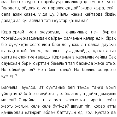
жаз биікте жүрген сарыбауыр шымшықтар төменге түсіп,
“қырдағы, ойдағы елмен араласқандай” жыра-жыра, сай-
сала азан-қазан, у да шу. Жылы жаққа қайтарда біздің
далада аз күн аялдап өтетін құстар қаншама?!
Қараторғай мен жаурауық, таңшымшық пен бүрген
торғайдың жаздағыдай сайран салғанын қалар едік, бірақ
бір сұмдықты сезгендей бәрі де үнсіз, ән салса даусын
шарықтатпай бәсең салады, шуылдамайды, қанаттарын
қатты қақпай төмен ұшады. Қарғаның өзі қарқылдамайды. Сақ
сауысқан бәрін сырттан бақылып тал басында жеке отыр.
Не ойлайды ол? Нені біліп отыр? Не болды, сендерге
құстар?
Баяғыда, ауылда, ат суытамыз деп таңды таңға ұрып
ұйықтамай бәйгеге жүйрікті де, баланы да дайындамаушы
ма еді? Ондайда, тіпті аламан жарыстың ширегін, кейін
жарты жолын, келе-келе бүтіндей шауып өтіп, қосар атты
қаншырдай қатырып әбден баптаушы еді ғой. Құстар да