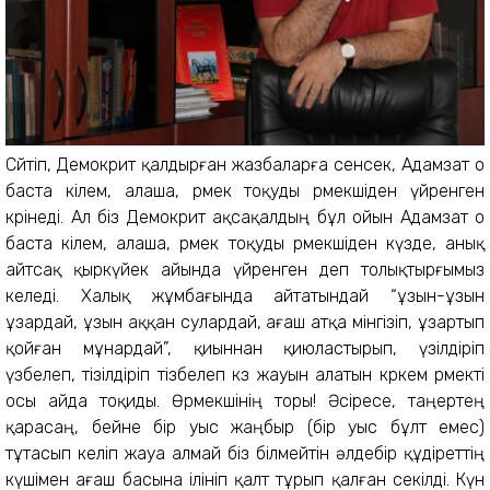
Сөйтіп, Демокрит қалдырған жазбаларға сенсек, Адамзат о
баста кілем, алаша, өрмек тоқуды өрмекшіден үйренген
көрінеді. Ал біз Демокрит ақсақалдың бұл ойын Адамзат о
баста кілем, алаша, өрмек тоқуды өрмекшіден күзде, анық
айтсақ қыркүйек айында үйренген деп толықтырғымыз
келеді. Халық жұмбағында айтатындай “ұзын-ұзын
ұзардай, ұзын аққан сулардай, ағаш атқа мінгізіп, ұзартып
қойған мұнардай”, қиыннан қиюластырып, үзілдіріп
үзбелеп, тізілдіріп тізбелеп көз жауын алатын көркем өрмекті
осы айда тоқиды. Өрмекшінің торы! Әсіресе, таңертең
қарасаң, бейне бір уыс жаңбыр (бір уыс бұлт емес)
тұтасып келіп жауа алмай біз білмейтін әлдебір құдіреттің
күшімен ағаш басына ілініп қалт тұрып қалған секілді. Күн