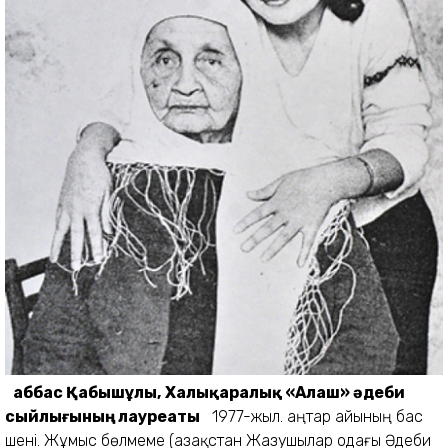
Ғаббас Қабышұлы,
Халықаралық «Алаш» әдеби
сыйлығының лауреаты
1977-жыл. Қаңтар айының бас
шені. Жұмыс бөлмеме (Қазақстан Жазушылар одағы Әдеби