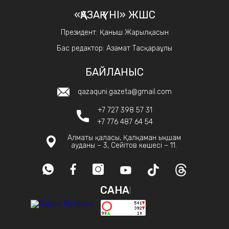
«ҚАЗАҚ ҮНІ» ЖШС
Президент: Қаныш Жарылқасын
Бас редактор: Азамат Тасқараұлы
БАЙЛАНЫС
qazaquni.gazeta@gmail.com
+7 727 398 57 31
+7 776 487 64 54
Алматы қаласы, Қалқаман ықшам
ауданы – 3, Сейітов көшесі – 11.
САНАҚ