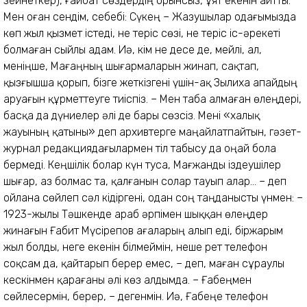
зейнеткер), ғайбат сөздердің орынсыз, ұят екенін айтты.
Мен оған сендім, себебі: Сүкең – Жазушылар одағымызда
көп жыл қызмет істеді, не теріс сөзі, не теріс іс-әрекеті
болмаған сыйлы адам. Иә, кім не десе де, мейлі, ал,
меніңше, Мағаңның шығармаларын жинап, сақтап,
қызғышша қорып, бізге жеткізгені үшін-ақ Зылиха апайдың
аруағын құрметтеуге тиіспіз. – Мен таба алмаған өлеңдері,
басқа да дүниелер әлі де бары сөзсіз. Мені «халық
жауының қатыны» деп архивтерге маңайлатпайтын, гәзет-
журнал редакциядағылармен тіл табысу да оңай бола
бермеді. Кеңшілік болар күн туса, Мағжанды іздеушілер
шығар, аз болмас та, қалғанын солар тауып алар... – деп
ойлана сөйлеп сәл кідіргені, одан соң таңданысты үнмен: –
1923-жылы Тәшкенде араб әрпімен шыққан өлеңдер
жинағын Ғабит Мүсірепов ағаларың алып еді, біржарым
жыл болды, неге екенін білмеймін, неше рет телефон
соқсам да, қайтарып берер емес, – деп, маған сұраулы
кескінмен қарағаны әлі көз алдымда. – Ғабеңмен
сөйлесермін, берер, – дегенмін. Иә, Ғабеңе телефон