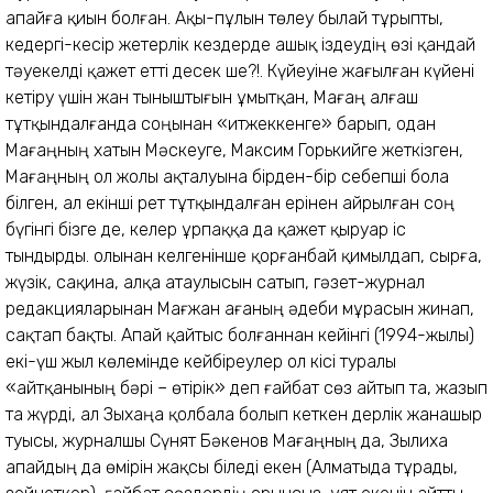
апайға қиын болған. Ақы-пұлын төлеу былай тұрыпты,
кедергі-кесір жетерлік кездерде ашық іздеудің өзі қандай
тәуекелді қажет етті десек ше?!. Күйеуіне жағылған күйені
кетіру үшін жан тыныштығын ұмытқан, Мағаң алғаш
тұтқындалғанда соңынан «итжеккенге» барып, одан
Мағаңның хатын Мәскеуге, Максим Горькийге жеткізген,
Мағаңның ол жолы ақталуына бірден-бір себепші бола
білген, ал екінші рет тұтқындалған ерінен айрылған соң
бүгінгі бізге де, келер ұрпаққа да қажет қыруар іс
тындырды. Қолынан келгенінше қорғанбай қимылдап, сырға,
жүзік, сақина, алқа атаулысын сатып, гәзет-журнал
редакцияларынан Мағжан ағаның әдеби мұрасын жинап,
сақтап бақты. Апай қайтыс болғаннан кейінгі (1994-жылы)
екі-үш жыл көлемінде кейбіреулер ол кісі туралы
«айтқанының бәрі – өтірік» деп ғайбат сөз айтып та, жазып
та жүрді, ал Зыхаңа қолбала болып кеткен дерлік жанашыр
туысы, журналшы Сүнят Бәкенов Мағаңның да, Зылиха
апайдың да өмірін жақсы біледі екен (Алматыда тұрады,