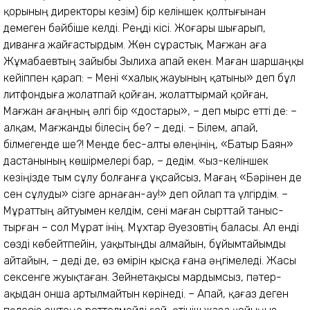
қорының директоры кезім) бір келіншек қолтығынан
демеген бәйбіше келді. Реңді кісі. Жоғары шығарып,
диванға жайғастырдым. Жөн сұрастық. Мағжан аға
Жұмабаевтың зайыбы Зылиха апай екен. Маған шаршаңқы
кейіппен қарап: – Мені «халық жауының қатыны» деп бұл
литфондыға жолатпай қойған, жолаттырмай қойған,
Мағжан ағаңның әлгі бір «достары», – деп мырс етті де: –
Қалқам, Мағжанды білесің бе? – деді. – Білем, апай,
білмегенде ше?! Менде бес-алты өлеңінің, «Батыр Баян»
дастанының көшірмелері бар, – дедім. «Қыз-келіншек
кезіңізде тым сұлу болғанға ұқсайсыз, Мағаң «Бәрінен де
сен сұлуды» сізге арнаған-ау!» деп ойлап та үлгірдім. –
Мұраттың айтуымен келдім, сені маған сырттай таныс­
тырған – сол Мұрат інің. Мұхтар Әуезовтің баласы. Ал енді
сөзді көбейтпейін, уа­қы­тыңды алмайын, бұйым­тайымды
айтайын, – деді де, өз өмірін қысқа ғана әңгімеледі. Жасы
сексенге жуықтаған. Зейнетақысы мардымсыз, пәтер­
ақыдан онша артылмайтын көрінеді. – Апай, қағаз деген