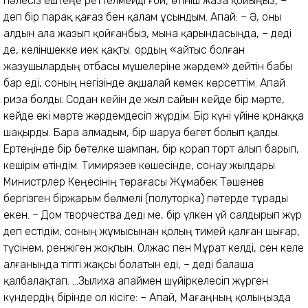
пәлесіз ештеңе реттелмейді ғой, өтініш жаза қойыңыз, –
деп бір парақ қағаз бен қалам ұсындым. Апай: – Ә, оны
алдын ала жазып қойғанбыз, мына қарын­да­сыңда, – деді
де, келіншекке иек қақты. Қордың «Қайтыс болған
жазушылардың отбасы мүшелеріне жәрдем» дейтін бабы
бар еді, соның негізінде ақшалай көмек көрсеттім. Апай
риза болды. Содан кейін де жыл сайын кейде бір мәрте,
кейде екі мәрте жәрдемдесіп жүрдім. Бір күні үйіне қонаққа
шақырды. Бара алмадым, бір шаруа бөгет болып қалды.
Ертеңінде бір бөтелке шампан, бір қорап торт алып барып,
кешірім өтіндім. Тимирязев көшесінде, сонау жылдары
Министрлер Кеңесінің төрағасы Жұмабек Тәшенев
бергізген біржарым бөлмелі (полуторка) пәтерде тұрады
екен. – Дом творчества деді ме, бір үлкен үй салдырып жүр
деп естідім, соның жұмысынан қолың тимей қалған шығар,
түсінем, ренжіген жоқпын. Олжас пен Мұрат келді, сен келе
алғаныңда тіпті жақсы болатын еді, – деді балаша
қалбалақтап. ...Зылиха апаймен шүйіркелесіп жүрген
күндердің бірінде ол кісіге: – Апай, Мағаңның қо­лыңызда