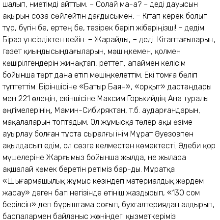
шалып, ниетімді айттым. – Солай ма-а? – деді дауысын
ақырын соза сөйлейтін дағдысымен. – Кітап керек болып
тұр, бүгін бе, ертең бе, тезірек беріп жіберіңізші! – дедім.
Біраз үнсіздіктен кейін: – Жарайды, – деді. Кітаптағыларын,
гәзет қиын­дысындағыларын, мәшің­кемен, қолмен
көшірілгендерін жинақтап, реттеп, апаймен келісім
бойынша төрт дана етіп мәшіңкелеттім. Екі томға бөліп
түптеттім. Біріншісіне «Батыр Баян», «Қорқыт» дастаңдары
мен 221 өлеңін, екіншісіне Максим Горькийдің Ана туралы
әңгімелерінің, Мамин-Сибиряктан, т.б. аударғандарын,
мақалаларын топтадым. Ол жұмысқа төлер ақы өзіме
ауырлау болған тұста сыралғы інім Мұрат Әуезовпен
ақылдасып едім, ол сөзге келместен көмектесті. Әдеби қор
мүшелеріне Жарғымыз бойынша жылда, не жылара
ақшалай көмек беретін ретіміз бар-ды. Мұратқа
«Шығармашылық жұмыс кезіндегі материалдық жәрдем
жасау» деген бап негізінде өтініш жаздырып, «130 сом
берілсін» деп бұрыштама соғып, бухгалтериядан алдырып,
баспалармен байланыс жөніндегі қызметкеріміз