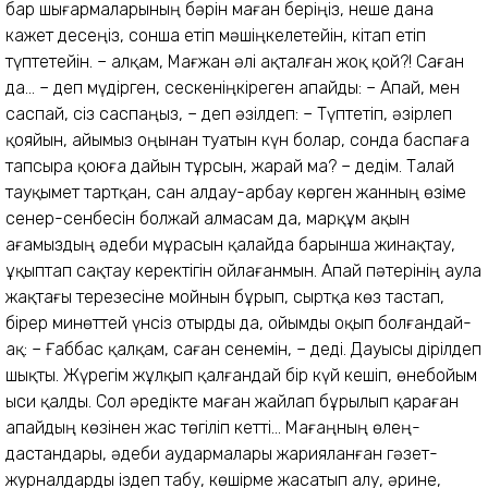
бар шығармалары­ның бәрін маған беріңіз, неше дана
кажет десеңіз, сонша етіп мә­шіңкелетейін, кітап етіп
түптетейін. – Қалқам, Мағжан әлі ақталған жоқ қой?! Саған
да... – деп мүдірген, сескеніңкіреген апайды: – Апай, мен
саспай, сіз саспаңыз, – деп әзілдеп: – Түптетіп, әзірлеп
қояйын, айымыз оңынан туатын күн болар, сонда баспаға
тапсыра қоюға дайын тұрсын, жарай ма? – дедім. Талай
тауқымет тартқан, сан алдау-арбау көрген жанның өзіме
сенер-сенбесін болжай алмасам да, марқұм ақын
ағамыздың әдеби мұрасын қалайда барынша жинақтау,
ұқыптап сақтау керектігін ойлағанмын. Апай пәтерінің аула
жақтағы терезесіне мойнын бұрып, сыртқа көз тастап,
бірер минөттей үнсіз отырды да, ойымды оқып болғандай-
ақ: – Ғаббас қалқам, саған сенемін, – деді. Дауысы дірілдеп
шықты. Жүрегім жұлқып қалған­дай бір күй кешіп, өнебойым
ыси қалды. Сол әредікте маған жайлап бұрылып қараған
апайдың көзінен жас төгіліп кетті... Мағаңның өлең-
дастандары, әдеби аудармалары жарияланған гәзет-
журналдарды іздеп табу, көшірме жасатып алу, әрине,