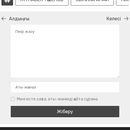
Алдыңғы
Келесі
Мені есте сақта, аты-жөнімді қайта сұрама