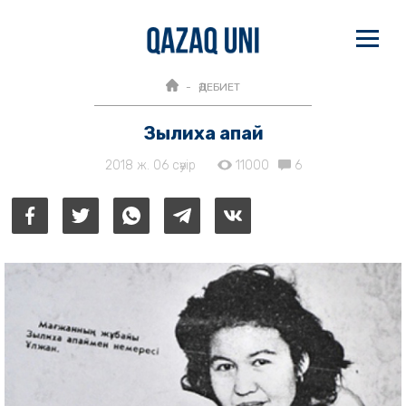
ӘДЕБИЕТ
Зылиха апай
2018 ж. 06 сәуір
11000
6