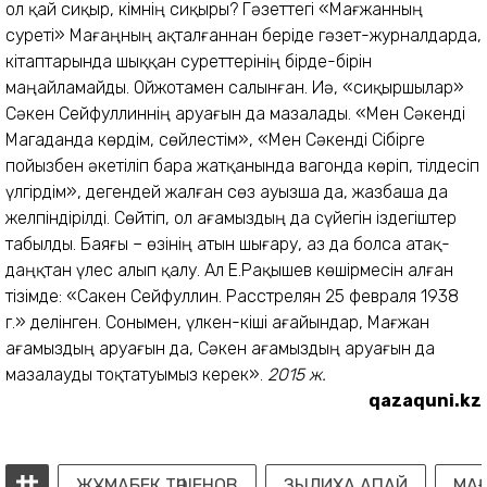
2015 ж.
qazaquni.kz
ЖҰМАБЕК ТӘШЕНОВ
ЗЫЛИХА АПАЙ
МА