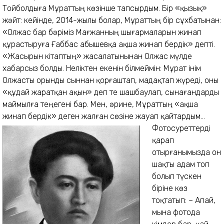
Тойболдыға Мұраттың көзінше тапсырдым. Бір «қызық»
жәйт: кейінде, 2014-жылы болар, Мұраттың бір сұхбатынан:
«Олжас бар бәріміз Мағжанның шығармаларын жинап
құрас­тыруға Ғаббас Қабышевқа ақша жинап бердік» депті.
«Жасырын кітаптың» жасалатынынан Олжас мүлде
хабарсыз болды. Неліктен екенін білмеймін: Мұрат інім
Олжасты орынды сыннан қорғаштап, мадақтап жүреді, оны
«құдай жаратқан ақын» деп те шашбаулап, сынағандарды
маймылға теңегені бар. Мен, әрине, Мұраттың «ақша
жинап бердік» деген жалған сөзіне жауап қайтардым...
Фотосуреттерді қарап отырғанымызда он шақты адам топ болып түскен біріне көз тоқтатып: – Апай, мына фотода кімдер бар, қай жылғы? – дегенмін. – Бұл, егер ұмытпасам, Мағжан бірінші тұтқыннан босағаннан кейін Мәскеуде тұрғанымызда түскені ғой... Мәскеуде достары, жолдастары болды. Александр Блокпен, тағы басқа ақындармен араласқан. Блокпен бірге театрға екі-үш рет барғанбыз. – Мына фотода Блок жоқ сияқты, ал Мағаң қайсысы? – дедім. Блоктың фотоларын сан көргендіктен оның мұнда жоқтығына шүбәләнбадым, ал бейнесі көзімізден ерте таса болған Мағаңды тани алмадым. – Блокпен де фотоға түскеніміз есімде, бірақ, ол фотоны алған-алмағанымды білмеймін, «байтал түтіл бас қайғы» болғанда неміздің, қайда қалғанын білер ес болды ма бізде?!. Иә, аңдағыда Блок жоқ, ал Мағжан бар... – деп апай аса ажарлы жігіт бейнесін сұқ саусағымен нұсқаңқырады да, сонсоң басындағы сары шағи орамалының бір ұшымен әуелі Мағаңның бейнесін, одан кейін басқаларын ақырын ғана сипай сүртіп, бір күрсініп қойды... – Апай, бұл фотоны да алайын, үлкейттірейін, – дедім. – Ала ғой, – деді. Мағаңның фотобейнесін қолжазба-кітап көлеміне сай 17x22 см. еттіріп төрт дана жасаттым да, бірінші томдарының беташарына желімдедім. Гәзет-журналдарда Мағаңның шаршаңқыраған кейіптегі фотосы шығып жүрген. Бұйрасындау шашы маңдайын жабыңқыраған, өзі бұйығыңқыраған күйдегісі. Ал мына фотосында Мағаң – жігіттің сұлтаны! Бір көргенде-ақ талай көзді суырып ала жаздаған шығар дерлік сұлу бейне! Оның бір данасын 2002-жылы «Қазақ әдебиеті» гәзетінің редакциясына алып барып, жауапты хатшы Еркін Жаппасовқа тапсырдым. «Мағжан ағамыз ғажап көркем болған екен ғой!» деп таңқалды. Ол суретті басқа да гәзет-журналға тараттым. ...Жасырын жасалған (самоиздат) сегіз кітапты Зылиха апайға алып бардым. – Апай, міне, дайын болды! – дедім, қуанышымды жасырмай. – Рахмет, қалқам!.. Рахмет!.. Көп... жүз жаса! – деп қалбалақтаған апай көз жасына ие бола алмай, кітаптарды кезек-кезек сипалай берді... Екі томдықтың бір данасын апайдың өзінде қалдырып, өзгелерін: мемлекеттік архивке, орталық кітапханаға, Әнуар Әлімжановқа бермек болғанбыз. Соны ескеріп: – Мен үшеуін апарып тапсырайын, сіз әуре болмаңыз, жарай ма? – деп едім, апай басын шайқап, білезікті оң қолын сілтеп: – Қалқам, мен басқаша ойлап отырмын. Архивке, кітапханаға тапсырмайық, оларды Әбділда Тәжібаев алып, құртып жібереді, ол Мағжанға тірісінде жау болып еді, өлісінде де әлі жау... Жоқ, кітапты оның қолына түсірмейік! Біреуін Әнуар Әлімжановқа бер, біреуін өзің ал, біреуін... Олжас Сүлейменовке бер, – деді, әншейіндегі қоңыр үні шыңылдаңқырап шығып. Тілегін орындадым. Том­дар­дың алғы бетін өзгерт­кен жоқпын, онда «архивке тапсырылды» деп қазақ, орыс тілдерінде қысқаша сілтеме-түсінік жазғанмын-ды. Әнуар өзіне тапсырылғанды: «Сен архивші-тарихшысың ғой, менен гөрі сенде болғаны дұрыс шығар», деп жазушы Амантай Сатаевқа сыйлапты. Жақсы жолдасым, сырласым Амантайдың маған ойында жоқ олжаға кенелгенін айтып, «ұпай теңестіргені» бар. Ал екітомдықтың басқа данасын бір күні Жазушылар одағы кеңсесінің подвалынан тауып алдым. Сол жылы, кеңсені күрделі жөндеуден өткізу басталып, иелері босатқан кабинеттерде «керексіз» болып қала берген кітаптар подвалға түсірілген екен.Әлдебір мерейтой алдында бір кітаптар керек болды да, ақын жолдасым Сабырхан Асанов екеуіміз подвалдың кілтін алып түскенбіз. Кітаптар ортаға үйіп қойылыпты. Сабырхан аңырып тұрып қалып: «Астапыралла!» – деді. Шынында, көз ұялар, көңіл қажалар көрініс болғанмен, не істерсің, керегімізді іздеуге кірістік. Бір тұстан өзіме таныс қос қоңыр томды көріп қалдым да, дереу ұмтылып барып алдым. «О не? Не кітап?» деді Сабырхан. Мен көрсеттім, айттым. (Жазушылар одағындағы төртінші хатшылық қызметінен Кинематография комитетінің төрағалығына ауысып кеткен Олжас Сүлейменовтің кабинетінде қалған кітаптармен бірге шығарып тасталғанын түсіндім). Сабырхан: «Маған берші!» деді, құмарта қалып. Көңілін жықпадым, бірінші томын бердім. Ал екінші томын «құпия қостомдық» шығарғанымнан хабардар сырлас ағам – жазушы-сыншы профессор Тұрсынбек Кәкішев: «Мағжан Жұмабаевтың аудармалары туралы зерттеу еңбек жазуыма керек еді» деп алды. Мағаң толық ақталды. Қуанышымызда шек болған жоқ. Баспадан алғашқы жинағы шықты. Зыхаңа барып, құттықтап: – Апай, көңіліңіздегі пәлен батпан зілден арылдыңыз ғой, сүйінішіңіз ұзағынан болсын! – дедім. Апай құшақтап, бетімнен сүйді де: – Отыршы, саған бір нәрсе айтайын. Мағжанның ақталғаны, кітабы шыққаны – халқына қуаныш, маған кеш болса да, аздап болса да бақыт. Біраз жасарып та қалдым, – деп жымиды. – Бірақ... – Апай қабақ шытты. Дөңгелек көзі кіреукеленді. – Орыстар: «Сила есть, ума не надо» дейді ғой, солай болды. Анау цекадағылар күш көрсетуден әлі де танар емес, кітаптың алғысөзін әлгі Әбділда Тәжібаевқа жаздырды, менің қарсылығыма қарамады, ұятсыздар!.. – Апай, оған қамықпаңыз, Тәжібаев та, цекадағылар да жұмырбасты пенделер емес пе, – деп жұбатқан болдым. Ал апайдың наразылығы орынды еді. – «Жұмырбасты» дейсің, шақшабастыларда да өздеріне жетерлік ақыл, ұят болуы керек қой?! Өмір бойы Мағжанды жамандап келген Әбділда Тәжібаев аяқастынан мағжаншыл бола қалыпты! Одан басқа жаза алатындар жоқ болғаны ма? Тым болмаса мына тірі отырған менің қарсылығыма құлақ қойса еді? «Е, ол кемпірдің бары не, жоғы не» дегендері ме?!. «Партияның орталық комитетіненмін» деп нығызданып бір жігіт келді, бетінің бәрі түк пе, біртүрлі, қиқоңыз сияқты сүйкімсіз. «Сіз келіспесеңіз де, алғысөзді Әбділда Тәжібаевқа жаздырамыз!» деп күш көрсетіп кетті. Сөйлесейін, хал-жағдайын білейін, пікірін естиін деп келмепті, сіресіп кіріп, сіресіп шықты. Бір­деңетай Бірдеңебеков деді ме... аты-жөні... Мен ғұмырымды Мағжанды жоқтаумен өткіздім, бірінші тұтқындалғанда соңынан Сібірге барып сенделдім, ал айырылып аңырап қалғаннан кейін оның жазғандарын жинауға кірістім, редакциялардан, КазГУ-дің архивінен іздеп, көрінгенге жалынып, жаутаңкөз болып, аш-жалаңаш жүріп жинадым, – дегенінде апайдың көзінен жас домалап-домалап кетті. Мен жұбатьш бақтым. – Цекасы бар, баспасы бар бәрінде... жап-жас жігіттер... жүректері қандай қатты... аппақ басыммен жалынсам да, ешбірі жібімеді... бәрі күшті екен баяғыдай... Ғаббас қалқам, анау-мынау бос сөзді айтып, сені шаршатып жібердім бе, кешір! – Шаршатқан жоқсыз, апай, олай демеңіз, ал бізге керегі – сіздің енді қажымауыңыз, қайраттана түсуіңіз. Мағаңның ұлы тойы басталып кетті, топ ортамызда өзіңіз болып, талай салтанатты көресіз, яғни, өткеннің керегі жоқтарын есіңізге ала бермеңіз, күшіңізді сақтаңыз, апай! – Қалқам, Мағжанның қуғын көретіндей, «халық жауы» деп құртып жіберетіндей жазығы болған жоқ. Ленинді, революцияны ұнатпай бір-екі өлең жазған, айыбы сол шығар. Онысын да анау баққүндестері өршіте айтып, асқындырып жіберді... Жарықтық білімді адам еді және айтқанынан қайтпайтын, ешкімнен именбейтін еді. Бірінші рет қамалып, шығып келген соң осы Алматыда оған жұмыс бермеді, гәзит-журналға жолатпай қойды. Бірде түн ортасында өңі қап-қара болып келді, миына қан құйылып кететін шығар деп қорықтым, құдай сақтады. «Анау төрешіктер мені жындандыратын шығар. «Сталин жолдастан, партиядан, халықтан кешірім сұрап хат жаз!» деп қинап бітірді. Мен шаршадым, қажыдым. «Нендей айып тақсаңдар да, не деп жазсаңдар да мейілдерің, әкеліңдер, бәріне қол қойып беремін дедім де, қол қойып беріп құтылдым, жинала бер, ертең елге кетемін, бұларға қарамды көрсетпеймін, енді өлігімді ғана көрер!» деді... Сөйтіп, Қызылжарға кеттік. Бірақ онда да тыныштық болмады, қызметке алмады. Амал не, ақырында зоотехник болды, бір жамиғатының жәрдемімен. Қарап отырып аштан өлсін бе енді... Бір айдан кейін ол жұмыстан да босатты, Алматыда қалған «достары» айқай салыпты: «халық жауына қамқорлық жасаушылар табылды!» деп... Көп сөйлеп кеттім-ау, қояйын осымен. Қайсыбірін айтарсың... – Апай орамалының ұшымен көзін тағы сүртті. Содан кейін: «Жазушы» деп аталатын баспадан бір жігіт келіп, менен Мағжанның кітаптарын сұрады. Мен өзің жасап қойған екі томды бердім. «Мағжан ағаның ақталғанына бәріміз қуанып, кітабын тез шығармақпыз» деді. Мен екі томды ұсынып отырып: «Бұларды Ғаббас Қабышев дайындаған, бірінші томының алғашқы бетінде жазулы, соны атап жазыңдар» деп едім, шіркіндер жазбапты», – деді налысты үнмен. – Апай, оны еске алмай-ақ қойыңыз, маған Мағаңның жинағы шыққаны ғана керек еді ғой, – дедім. ...Кейінде қайсыбір гәзеттерде шаң беріп қалып жүрген «Мағжан Жұмабаевтың хаты» Мағаңның «қол қойып беріп құтылдым» хаты болды. Қолдарына түссе, адам тұрғай, Құдайды ұрып өлтіруге дайын қарапиғылдыларға қор болдың-ау, қайран Маға!.. Жасы тоқсанға тақалған Зылиха апай: «Мағжанның сүйегі қайда қалғанын кім білсін, туған жердің топырағы ең болмаса маған бұйырсын» деп Солтүстік Қазақстанға, Қызылжарға қоныс аударып, сонда бақиға аттанды. *** Қосымша: Қазекем алып­қашты сөзге бай ғой. Сол «байлығымен» барды жоқ етіп, жоқты бар ете береді. Оған Шығыс Қазақстан облыстық «Дидар» гәзетінің 2015 жылғы маусым айының 18-і күнгі санында жарияланған «Абдолла Әбдірахманов: Суреттегі адамның өңі Мағжанға ұқсайды» деген шағын мақаланы оқып, суретке көз салғанда тағы да куә болдым. Әңгіме марқұм ақынымыз Мағжан Жұмабаев хақында екен. Гәзетке дереу мақала жазып жібердім. Жарияланды. Қысқаша мазмұны былайша: «...Мағаң жайындағы бос сөзді тізер болсам, мысалы: Абдолла ақсақал Магадан түрмесінде бірге отырыпты; Бауыржан Момышұлы Красноярск қаласында жүздесіпті; жерлесі Хамза Абдуллин «1956 жылы Новая Земля деген жерде айдау­да қайтыс болғанын» біліпті... Солардан алдымен Бауыржан Момышұлының «кездескеніне» тоқталсам, мен Баукеңмен үш мәрте әңгімелескенімде – сонау аштық, «халық жауы» науқаны, соңғы соғыс, әдебиет және заман туралы пікірлерін барлағанымда көп жәйтті дағдысынша қадап-қадап айтты. «Қазақ тілінің ертеңі мені қатты алаңдатады» деп бір түйсе, «Сәкен Сейфуллин қуатты, сымбатты ақын болды» деп екі түйсе, «Ілияс Жансүгіровтің «Дала», «Құлагер» дастандары ғажап! Дұрыс па?!» деді, маған жорта ежірейіңкіреп. Басқа ақын-жазушыларға қатысты ештеңе демеді. Баукең егер Мағжан Жұмабаевты тауқыметті күндерінде бір рет қана көрсе де, күйіне айтар