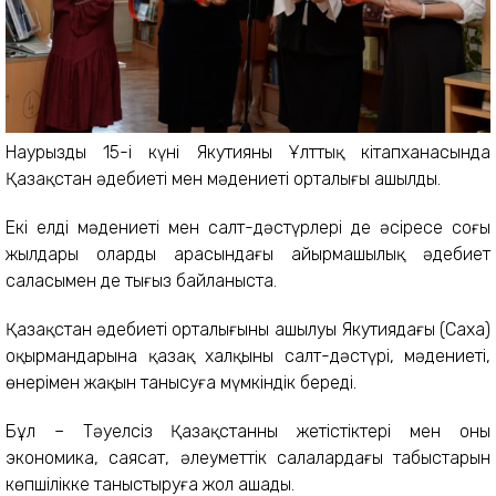
Наурыздың 15-і күні Якутияның Ұлттық кітапханасында
Қазақстан әдебиеті мен мәдениеті орталығы ашылды.
Екі елдің мәдениеті мен салт-дәстүрлері де әсіресе соңғы
жылдары олардың арасындағы айырмашылық әдебиет
саласымен де тығыз байланыста.
Қазақстан әдебиеті орталығының ашылуы Якутиядағы (Саха)
оқырмандарына қазақ халқының салт-дәстүрі, мәдениеті,
өнерімен жақын танысуға мүмкіндік береді.
Бұл – Тәуелсіз Қазақстанның жетістіктері мен оның
экономика, саясат, әлеуметтік салалардағы табыстарын
көпшілікке таныстыруға жол ашады.