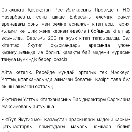
Орталықта Қазақстан Республикасының Президенті Н.Ә.
Назарбаевтың, соның ішінде Елбасының әлемдік саяси
аренадағы орны мен рөліне арналған кітаптары, тарих,
ғылыми-көпшілік және көркем әдебиеті бойынша кітаптар
ұсынылды. Барлығы 200-ге жуық кітап тапсырылды. Бұл
кітаптар Якутия оқырмандары арасында үлкен
қызығушылыққа ие болып, қазақтың бай мәдени мұрасын
тануға мүмкіндік берері сөзсіз.
Айта кетелік, Ресейде мұндай орталық тек Мәскеудің
Ұлттық кітапханасында ашылған болатын. Қазіргі таңда бұл
екінші ашылған орталық.
Якутияның Ұлттық кітапханасының Бас директоры Саргылана
Максимованың айтуынша:
- «Бұл Якутия мен Қазақстан арасындағы мәдени қарым-
қатынастарды дамытудағы маңызды іс-шара болып