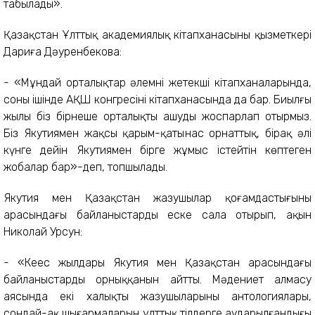
табылады».
Қазақстан Ұлттық академиялық кітапханасының қызметкері
Дариға Дәуренбекова:
- «Мұндай орталықтар әлемнің жетекші кітапханаларында,
соның ішінде АҚШ конгресінің кітапханасында да бар. Биылғы
жылы біз бірнеше орталықты ашуды жоспарлап отырмыз.
Біз Якутиямен жақсы қарым-қатынас орнаттық, бірақ әлі
күнге дейін Якутиямен бірге жұмыс істейтін көптеген
жобалар бар»-деп, топшылады.
Якутия мен Қазақстан жазушылар қоғамдастығының
арасындағы байланыстарды еске сала отырып, ақын
Николай Урсун:
- «Кеңес жылдары Якутия мен Қазақстан арасындағы
байланыстардың орныққанын айтты. Мәдениет алмасу
аясында екі халықтың жазушыларының антологиялары,
сондай-ақ шығармаларын ұлттық тілдерге аударылғандығы