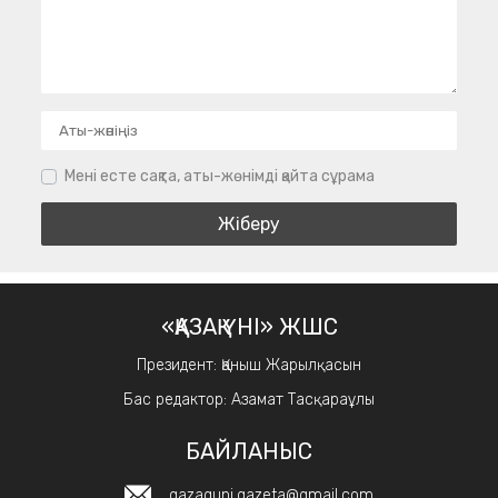
Мені есте сақта, аты-жөнімді қайта сұрама
«ҚАЗАҚ ҮНІ» ЖШС
Президент: Қаныш Жарылқасын
Бас редактор: Азамат Тасқараұлы
БАЙЛАНЫС
qazaquni.gazeta@gmail.com