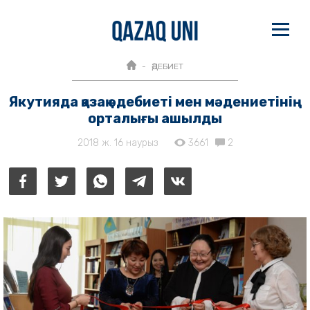
ӘДЕБИЕТ
Якутияда қазақ әдебиеті мен мәдениетінің
орталығы ашылды
2018 ж. 16 наурыз
3661
2