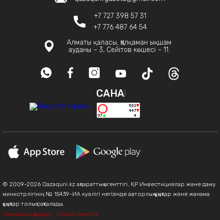
+7 727 398 57 31
+7 776 487 64 54
Алматы қаласы, Қалқаман ықшам
ауданы – 3, Сейітов көшесі – 11.
САНАҚ
© 2009-2026 Qazaquni.kz ақпараттық агенттігі, ҚР Инвестициялар және даму
министрлігінің № 15439-ИА куәлігі негізінде авторлық құқықтар және жанама
құқықтар толық сақталады.
Техникалық қолдау - Astana Creative