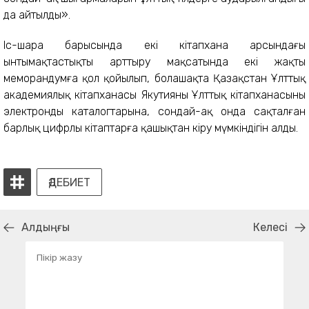
да айтылды».
Іс-шара барысында екі кітапхана арсындағы
ынтымақтастықты арттыру мақсатында екі жақты
меморандумға қол қойылып, болашақта Қазақстан Ұлттық
академиялық кітапханасы Якутияның Ұлттық кітапханасының
электронды каталогтарына, сондай-ақ онда сақталған
барлық цифрлы кітаптарға қашықтан кіру мүмкіндігін алды.
ӘДЕБИЕТ
Алдыңғы
Келесі