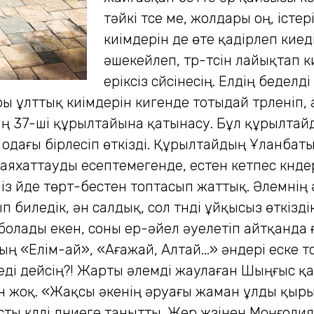
тәйкі түсе ме, жолдары оң, істе
киімдерін де өте қадірлеп кие
әшекейлеп, түр-түсін лайықтап
еріксіз сүйсінесің. Елдің беде
 ұлттық киімдерін кигенде тотыдай түрленіп, 
ң 37-ші құрылтайына қатынасу. Бұл құрылтай
одағы бірлесіп өткізді. Құрылтайдың Ұланба
 саяхаттауды есептемегенде, естен кетпес күнде
киіз үйде төрт-бестен топтасып жаттық. Әлемнің
п биледік, ән салдық, сол түнді ұйқысыз өткіз
болады екен, соны ер-әйел әуелетіп айтқанда 
«Елім-ай», «Ағажай, Алтай...» әндері еске түс
еді дейсің?! Жарты әлемді жаулаған Шыңғыс қ
н жоқ. «Жақсы әкенің әруағы жаман ұлды қыры
ты күллі дүниеге танытты. Жер жүзінен Моңғол