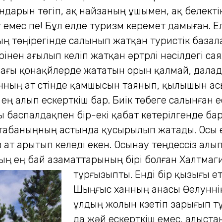
ндарын төгіп, ақ найзаның ұшымен, ақ белекті
мес пе! Бұл елде туризм керемет дамыған. Ел
ң төңірегінде салынып жатқан туристік базал
кпірінен ағылып келіп жатқан әртүрлі нәсілдег
ғы қонақүйлерде жататын орын қалмай, далада 
ың ат үстінде қамшысын таянып, қылышын асы
ң алып ескерткіш бар. Биік төбеге салынған ес
 баспалдақпен бір-екі қабат көтерілгенде бар
а табаныңның астында қусырылып жатады. Осы е
т арытып келеді екен. Осынау теңдессіз алып 
ың ең бай азаматтарының бірі болған Халтмаг
тұрғызыпты.
Енді бір қызығы е
Шыңғыс ханның анасы Өелуннің
ұлдың жолын күзетіп зарығып т
да жәй ескерткіш емес, алыстан 