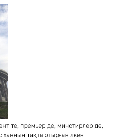
дент те, премьер де, минстирлер де,
 ханның тақта отырған үлкен