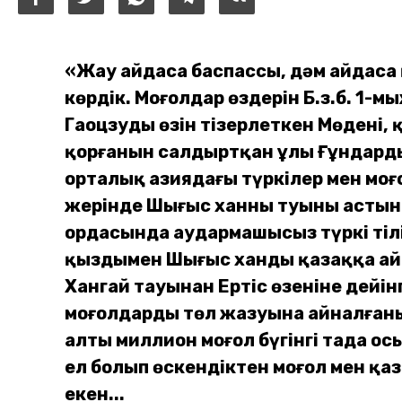
«Жау айдаса баспассың, дәм айдаса 
көрдік.
Моңғолдар өздерін Б.з.б. 1-
Гаоцзудың өзін тізерлеткен Мөденің
қорғанын салдыртқан ұлы Ғұндардың 
орталық азиядағы түркілер мен моңғ
жерінде Шыңғыс ханның туының астына
ордасында аудармашысыз түркі тілін
қыздымен Шыңғыс ханды қазаққа ай
Хангай тауынан Ертіс өзеніне дейін
моңғолдардың төл жазуына айналған
алты миллион моңғол бүгінгі таңда 
ел болып өскендіктен моңғол мен қаз
екен...