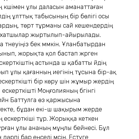
ң күшімен ұлы даласын аманаттаған
дің ұлттық табысының бір бөлігі осы
ардың, төрт тұрманы сай кешендердің
і саяхатшылар жыртылып-айырылады.
түнеуіңіз бек мүмкін. Ұланбатырдан
нып, жорықта қол бастап жүрген
керткіштің астында үш қабатты үйдің
ып ұлы қағанның иегінің тұсына бір-ақ
скерткішті бір көру үшін жұмыр жердің
ескерткішті Моңғолияның бүгінгі
ийн Баттулга өз қаржысына
текте, бұдан екі-үш шақырым жерде
 ескерткіші тұр. Жорыққа кеткен
ұрған ұлы ананың мұңлы бейнесі. Бұл
дәрпі бар еңселі мүсін. Естуге