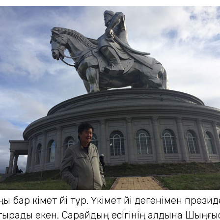
 бар үкімет үйі тұр. Үкімет үйі дегенімен прези
ырады екен. Сарайдың есігінің алдына Шыңғыс