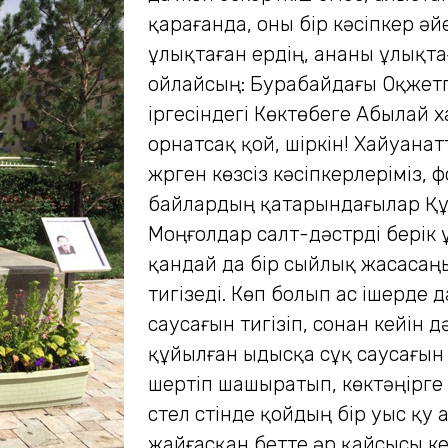
қарағанда, оны бір кәсіпкер әй
ұлықтаған ердің, ананы ұлықта
ойлайсың: Бурабайдағы Оқжетп
іргесіндегі Көктөбеге Абылай 
орнатсақ қой, шіркін! Хайуана
жүрген көзсіз кәсіпкерлеріміз, 
байлардың қатарындағылар Құдай
Моңғолдар салт-дәстүрді берік
қандай да бір сыйлық жасасаң
тигізеді. Көп болып ас ішерде
саусағын тигізіп, сонан кейін
құйылған ыдысқа сұқ саусағын 
шертіп шашыратып, көктәңірге 
үстел үстінде қойдың бір уыс қ
жайғасқан бетте әр қайсысы кез