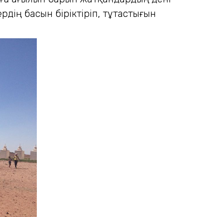
рдің басын біріктіріп, тұтастығын