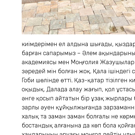
киімдерімен ел алдына шығады, қыздары
барған сапарымыз – Әлем ақындарыны
академиясы мен Моңғолия Жазушылар 
зәредей мін болған жоқ. Қала ішіндегі
Гоби шөлінде өтті. Қаз-қатар тізілген 
оқыдық. Далада алау жағып, қол ұстасы
әнге қосып айтатын бір ұзақ жырлары 
зарлы әуен құйқылжығанда зарзаманның 
халық та заман заман болғалы не көрм
бостандық алғанына да көп бола қойға
хандарының әруағы моңғол дейтін ұлыс