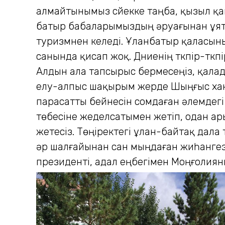
алмайтынымыз сүйекке таңба, қызыл қа
батыр бабаларымыздың әруағынан ұят е
туризмнен келеді. Ұланбатыр қаласыны
санында қисап жоқ. Дүниенің түкпір-тү
Алдын ала тапсырыс бермесеңіз, қалада
елу-алпыс шақырым жерде Шыңғыс ханн
парасатты бейнесін сомдаған әлемдегі е
төбесіне жеделсатымен жетіп, одан ары
жетесіз. Төңіректегі ұлан-байтақ дал
әр шалғайынан сан мыңдаған жиһангез а
президенті, адал еңбегімен Моңғолиян