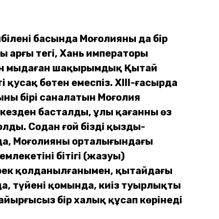
іленің басында Моңғолияны да бір
ң арғы тегі, Хань императоры
а он мыңдаған шақырымдық Қытай
 қусақ бөтен емеспіз. XIII-ғасырда
ның бірі саналатын Моңғолия
ы кезден басталды, ұлы қағанның өз
лды. Содан ғой біздің қызды-
, Моңғолияның орталығындағы
лекетінің бітігі (жазуы)
сирек қолданылғанымен, қытайдағы
а, түйенің қомында, киіз туырлықты
і айырғысыз бір халық құсап көрінеді