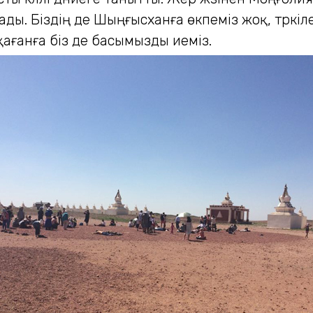
ы. Біздің де Шыңғысханға өкпеміз жоқ, түркіле
қағанға біз де басымызды иеміз.