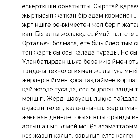
ескерткішін орнатыпты. Сырттай қараға
жыртысып жатқан бір адам көрмейсің.
жүргіншіге ренжіместен жол беріп жата
көп. Біз алты жолаққа сыймай талтүст
Орталығы болмаса, өте биік үйлер тым 
тең жартысы осы қалада тұрады. Не сы
Ұланбатырдан шыға бере киіз үймен отыр
таңдағы технологиямен жылытуға мүмкін
жерлерін үйімен қоса тақтаймен қоршап
қай жерде туса да, сол өңірден заңды т
меншігі. Жерді шаруашылыққа пайдала
ақысын төлеп, қалағанынша жер алуына
жағынан дүниеде тоғызыншы орынды ие
артын ашып күлмей ме! Өз азаматтары
көз жазып қалып, зарығып елге келге