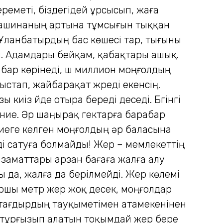
ереметі, біздегідей ұрсысып, жаға
 машинаның артына тұмсығын тыққан
. Ұланбатырдың бас көшесі тар, тығыны
й. Адамдары бейқам, қабақтары ашық.
бар көрінеді, үш миллион моңғолдың
стап, жайбарақат жүреді екенсің.
киіз үйде отыра береді деседі. Бүгінгі
дүние. Әр шаңырақ гектарға барабар
үниеге келген моңғолдың әр баласына
рді сатуға болмайды! Жер – мемлекеттің
заматтары арзан бағаға жалға алу
да, жалға да берілмейді. Жер көлемі
ршы метр жер жоқ десек, моңғолдар
тағдырдың тауқыметімен атамекенінен
 тұрғызып алатын тоқымдай жер бере