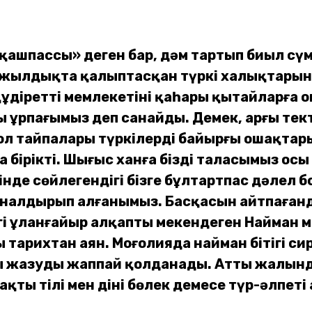
қашпассың» деген бар, дәм тартып биыл сүмб
мыңжылдықта қалыптасқан түркі халықтарыны
, құдіретті мемлекетінің қаһары қытайларғ
ұрпағымыз деп санайды. Демек, арғы текті
ол тайпалары түркілердің байырғы ошақтары
 бірікті. Шыңғыс ханға біздің таласымыз ос
де сөйлегендігі бізге бұлтартпас дәлел бо
налдырып алғанымыз. Басқасын айтпағанда
гі ұланғайыр алқапты мекендеген Найман мем
ы тарихтан аян. Моңғолияда найман бітігі 
осы жазуды жаппай қолданады. Аттың жалынд
ақтың тілі мен діні бөлек демесең түр-әлпет