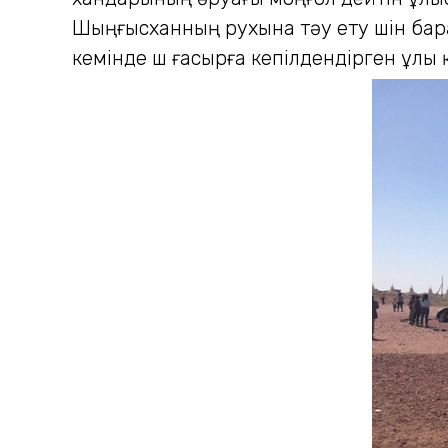
Шыңғысханның рухына тәу ету үшін барад
кемінде үш ғасырға кепілдендірген ұлы 