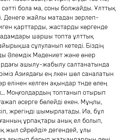
рі сәтті бола ма, соны болжайды. Ұлттық
ді. Денеге жайлы матадан зерлеп-
 киген қарттарды, жастарды көргенде
лді адамдары шаршы топта ұлттық
айырықша сұлуланып кетеді. Біздің
ды Әлемдік Мәдениет және өнер
тырдағы ашылу-жабылу салтанатында
ріміз Азиядағы ең үлкен шөл саналатын
 әр елінен келген ақындар түнде өлең
дік... Моңғолдардың топтанып отырып
ғажап әсерге бөлейді екен. Мұңлы,
іп, жүрегіңді шымырлатады. Иә, бұл
ағанның ұрпақтары анық ел болып,
қ жыл сүйрейді» дегендей, ұлы
ияға ағылып барып жатқандардың дені