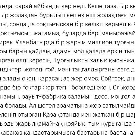
нда, сарай айбынды көрінеді. Көше таза. Бір к
 Бір жолақтан бұрылып кеп екінші жолақтағы
ды, сонда да соқтығысқан бір көлікті көрмедік
е соқтығысып жатамыз, бұларда бәрі мамыража
сирек. Ұланбатырда бір жарым миллион тұрғын 
ры барын қайдам, адамы мол қалада еркін тыны
ған елді көресің. Тұрғылықты халық қысы-жазы 
діктері жетеді ғой, мені таңғалдырғаны өзге 
 алады екен, қарасаң аз жер емес. Сөйтсек, д
үрде бір гектар жер тегін беріледі екен. Ол же
намын, зауыт-фабрика саламын десе, моңғол а
 болады. Ал шетел азаматына жер сатылмайды 
леніп отырған Қазақстанда иен жатқан бір ша
мызды жарылқамай-ақ қояйық, тым құрығанда 
н қаракөз қандастарымызға бастарына баспана