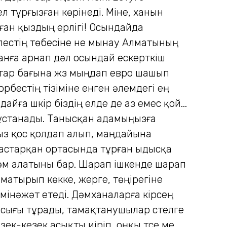
ел тұрғызған көрінеді. Міне, ханын
ған қыздың ерлігі! Осындайда
естің төбесіне не мынау Алматының
ханға арнап дәл осындай ескерткіш
ттар бағына жүз мыңдап евро шашып
форбестің тізіміне енген әлемдегі ең
ға шүкір біздің елде де аз емес қой...
 ұстанады. Танысқан адамыңызға
ыз қос қолдап алып, маңдайына
 дастарқан ортасында тұрған ыдысқа
 дәм алатыны бар. Шарап ішкенде шарап
матырып көкке, жерге, төңірегіне
мінәжәт етеді. Дәмханаларға кірсең
у асығы тұрады, тамақтанушылар үстелге
ек-кезек асықты иіріп, оңқы түсе ме,