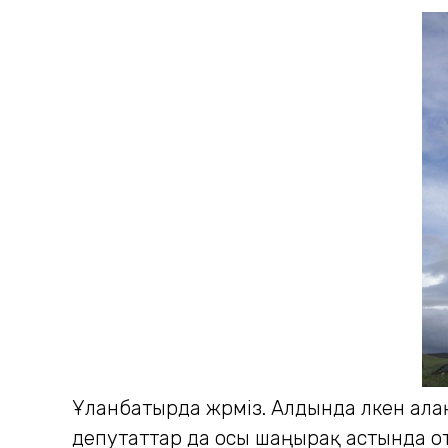
Ұланбатырда жүрміз. Алдында үлкен алаңы
депутаттар да осы шаңырақ астында от