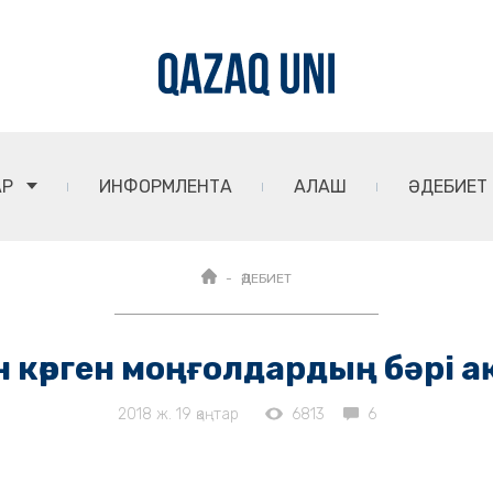
АР
ИНФОРМЛЕНТА
АЛАШ
ӘДЕБИЕТ
ӘДЕБИЕТ
 көрген моңғолдардың бәрі 
2018 ж. 19 қаңтар
6813
6